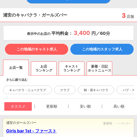
3
浦安のキャバクラ・ガールズバー
店舗
3,400
平均料金：
円／60分
表示中のお店の
この地域のキャスト求人
この地域のスタッフ求人
お店
キャスト
新着・日記
お店一覧
ランキング
ランキング
ホットニュース
さらに絞り込む
キャバクラ・ニュークラブ
クラブ
朝・昼キャバクラ
パブ・ス
オススメ
更新順
安い順
高い順
浦安のガールズバー
更新時：
----/--/--
Girls bar 1st - ファースト