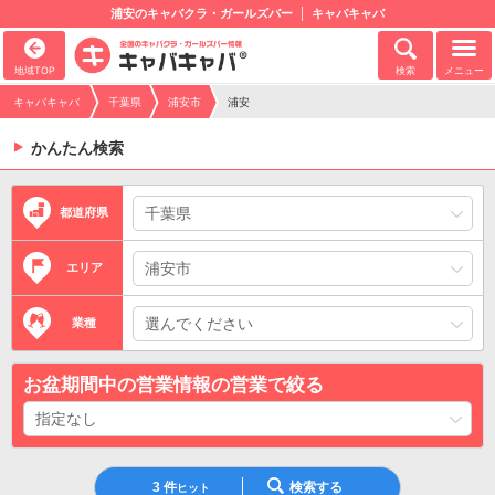
浦安のキャバクラ・ガールズバー
キャバキャバ
地域TOP
検索
メニュー
キャバキャバ
千葉県
浦安市
浦安
かんたん検索
都道府県
エリア
業種
お盆期間中の営業情報の営業で絞る
3
件
検索する
ヒット