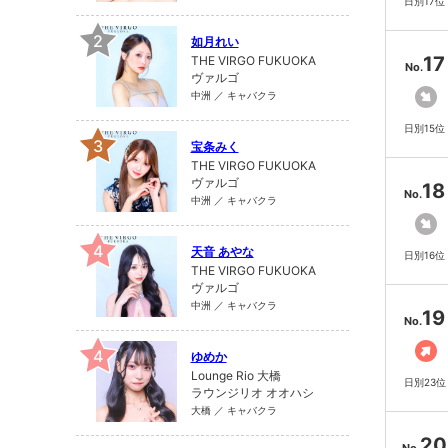
日別17位
2
如月れい
17
THE VIRGO FUKUOKA
No.
ヴァルゴ
中洲 ／ キャバクラ
日別15位
3
宝条みく
THE VIRGO FUKUOKA
ヴァルゴ
18
No.
中洲 ／ キャバクラ
4
天音 あやな
日別16位
THE VIRGO FUKUOKA
ヴァルゴ
中洲 ／ キャバクラ
19
No.
4
ゆめか
Lounge Rio 大橋
日別23位
ラウンジリオ オオハシ
大橋 ／ キャバクラ
20