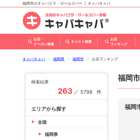
福岡市のキャバクラ・ガールズバー
キャバキャバ
北海道
東北
関東
甲信越・北陸
東海
関西
中国
四国
九州・沖縄
トップ
お店・
お店
キャスト検索
クーポン検索
ランキング
キャバキャバ
福岡県
福岡市
お店ランキング
福岡
検索結果
263
／
5798
件
福岡
エリアから探す
全国
福岡県