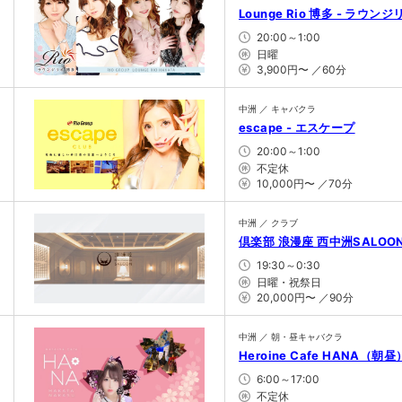
Lounge Rio 博多 - ラウン
20:00～1:00
日曜
3,900円〜 ／60分
中洲 ／ キャバクラ
escape - エスケープ
20:00～1:00
不定休
10,000円〜 ／70分
中洲 ／ クラブ
倶楽部 浪漫座 西中洲SALOO
19:30～0:30
日曜・祝祭日
20,000円〜 ／90分
中洲 ／ 朝・昼キャバクラ
Heroine Cafe HANA（
6:00～17:00
不定休