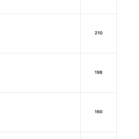
210
198
160