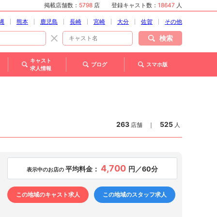
掲載店舗数：
5798
店
登録キャスト数：
18647
人
縄
熊本
鹿児島
長崎
宮崎
大分
佐賀
その他
検索
キャスト
ブログ
スマホ版
求人情報
263
525
店舗
｜
人
4,700
平均料金：
円／60分
表示中のお店の
この地域のキャスト求人
この地域のスタッフ求人