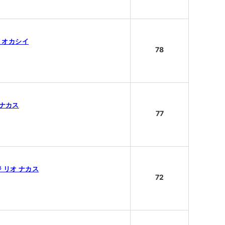
ジリオカシイ
78
スナカス
77
ンジ リオ ナカス
72