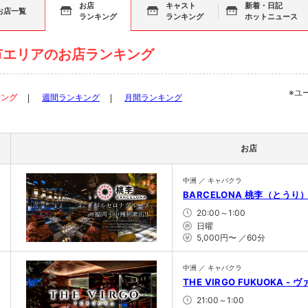
お店
キャスト
新着・日記
お店一覧
ランキング
ランキング
ホットニュース
市エリアのお店ランキング
※ユ
キング
週間ランキング
月間ランキング
お店
中洲 ／ キャバクラ
BARCELONA 桃李（とうり）
20:00～1:00
日曜
5,000円〜 ／60分
中洲 ／ キャバクラ
THE VIRGO FUKUOKA - 
21:00～1:00