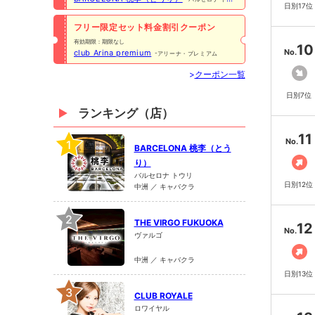
日別17位
リ
フリー限定セット料金割引クーポン
有効期限：期限なし
10
No.
club Arina premium
アリーナ・プレミアム
>
クーポン一覧
日別7位
ランキング（店）
11
No.
1
BARCELONA 桃李（とう
り）
バルセロナ トウリ
日別12位
中洲 ／ キャバクラ
2
THE VIRGO FUKUOKA
12
No.
ヴァルゴ
中洲 ／ キャバクラ
日別13位
3
CLUB ROYALE
ロワイヤル