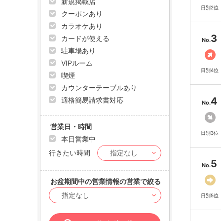
新規掲載店
日別2位
クーポンあり
カラオケあり
3
カードが使える
No.
駐車場あり
VIPルーム
日別4位
喫煙
カウンターテーブルあり
4
適格簡易請求書対応
No.
営業日・時間
日別3位
本日営業中
行きたい時間
5
No.
お盆期間中の営業情報の営業で絞る
日別5位