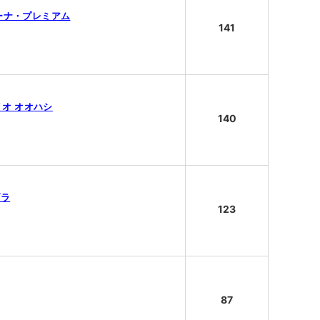
 アリーナ・プレミアム
141
ジリオ オオハシ
140
ブラ
123
87