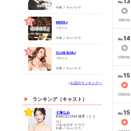
13
No.
中洲 ／ キャバクラ
4
日別11位
MEERJ
ミルジュ
14
中洲 ／ キャバクラ
No.
5
CLUB BURJ
日別10位
ブルジュ
中洲 ／ キャバクラ
15
No.
>
お店のランキングへ
日別22位
ランキング（キャスト）
15
1
七海なみ
No.
BARCELONA 桃李（とう
り）
バルセロナ トウリ
中洲 ／ キャバクラ