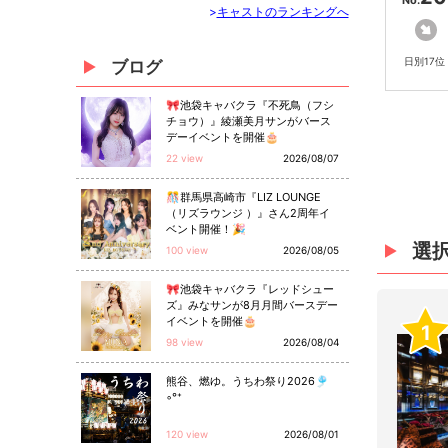
No.
>
キャストのランキングへ
日別17位
ブログ
🎀池袋キャバクラ『不死鳥（フシ
チョウ）』綾瀬美月サンがバース
デーイベントを開催🎂
22 view
2026/08/07
🎊群馬県高崎市『LIZ LOUNGE
（リズラウンジ ）』さん2周年イ
ベント開催！🎉
選
100 view
2026/08/05
🎀池袋キャバクラ『レッドシュー
ズ』みなサンが8月月間バースデー
イベントを開催🎂
1
98 view
2026/08/04
熊谷、燃ゆ。うちわ祭り2026🎐
◦°⁺
120 view
2026/08/01