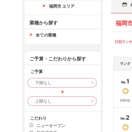
福岡市 エリア
業種から探す
福岡
全ての業種
日別ラン
ご予算・こだわりから探す
ランク
ご予算
1
No.
日別1位
2
こだわり
No.
ニューオープン