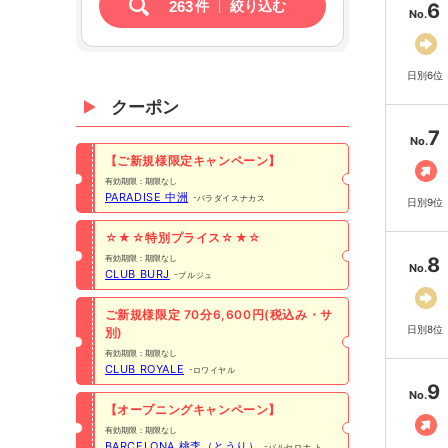
263
件
絞り込む
6
No.
日別6位
クーポン
7
No.
【ご新規様限定キャンペーン】
有効期限：期限なし
PARADISE 中洲
パラダイスナカス
日別9位
☆★☆特別プライス☆★☆
有効期限：期限なし
8
No.
CLUB BURJ
ブルジュ
ご新規様限定 70分6,600円(税込み・サ
日別8位
別)
有効期限：期限なし
CLUB ROYALE
ロワイヤル
9
No.
【オープニングキャンペーン】
有効期限：期限なし
BARCELONA 桃李（とうり）
バルセロナ トウ