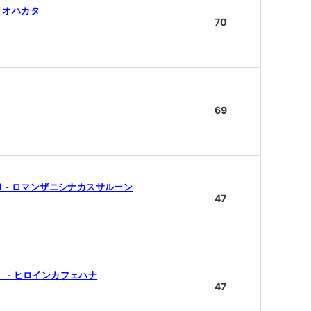
ジリオハカタ
70
69
N - ロマンザニシナカスサルーン
47
朝昼） - ヒロインカフェハナ
47