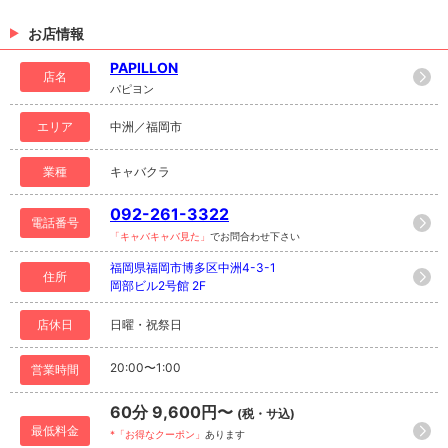
お店情報
PAPILLON
店名
パピヨン
エリア
中洲／福岡市
業種
キャバクラ
092-261-3322
電話番号
「キャバキャバ見た」
でお問合わせ下さい
福岡県福岡市博多区中洲4-3-1
住所
岡部ビル2号館 2F
店休日
日曜・祝祭日
20:00〜1:00
営業時間
60分 9,600円〜
(税・サ込)
最低料金
*「お得なクーポン」
あります