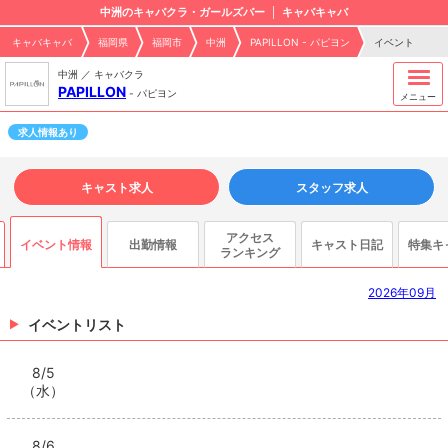
中洲のキャバクラ・ガールズバー
キャバキャバ
キャバキャバ
福岡県
福岡市
中洲
PAPILLON - パピヨン
イベント
中洲 ／ キャバクラ
PAPILLON
-
パピヨン
メニュー
求人情報あり
キャスト求人
スタッフ求人
アクセス
イベント情報
出勤情報
キャスト日記
特集キ
ランキング
2026年09月
イベントリスト
8/5
（水）
8/6