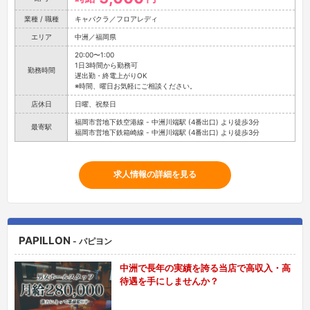
業種 / 職種
キャバクラ／フロアレディ
エリア
中洲／福岡県
20:00〜1:00
1日3時間から勤務可
勤務時間
遅出勤・終電上がりOK
※時間、曜日お気軽にご相談ください。
店休日
日曜、祝祭日
福岡市営地下鉄空港線 - 中洲川端駅 (4番出口) より徒歩3分
最寄駅
福岡市営地下鉄箱崎線 - 中洲川端駅 (4番出口) より徒歩3分
求人情報の詳細を見る
PAPILLON
- パピヨン
中洲で長年の実績を誇る当店で高収入・高
待遇を手にしませんか？