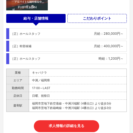
給与・店舗情報
こだわりポイント
月給：280,000円～
［正］ホールスタッフ
月給：400,000円～
［正］幹部候補
時給：1,200円～
［正］ホールスタッフ
業種
キャバクラ
エリア
中洲／福岡県
勤務時間
17:00～LAST
店休日
日曜、祝祭日
福岡市営地下鉄空港線 - 中洲川端駅 (4番出口) より徒歩3分
最寄駅
福岡市営地下鉄箱崎線 - 中洲川端駅 (4番出口) より徒歩3分
求人情報の詳細を見る