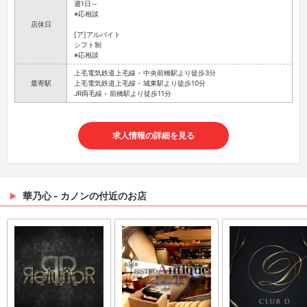
週1日～
※応相談
店休日
[ア]アルバイト
シフト制
※応相談
上毛電気鉄道上毛線 - 中央前橋駅より徒歩3分
最寄駅
上毛電気鉄道上毛線 - 城東駅より徒歩10分
JR両毛線 - 前橋駅より徒歩11分
求人情報の詳細を見る
華乃心 - カノンの付近のお店