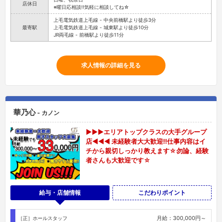
店休日
※曜日応相談!!気軽に相談してね☆
上毛電気鉄道上毛線 - 中央前橋駅より徒歩3分
最寄駅
上毛電気鉄道上毛線 - 城東駅より徒歩10分
JR両毛線 - 前橋駅より徒歩11分
求人情報の詳細を見る
華乃心
- カノン
▶▶▶エリアトップクラスの大手グループ
店◀◀◀ 未経験者大大歓迎!!仕事内容はイ
チから親切しっかり教えます☆勿論、経験
者さんも大歓迎です☆
給与・店舗情報
こだわりポイント
月給：300,000円～
［正］ホールスタッフ