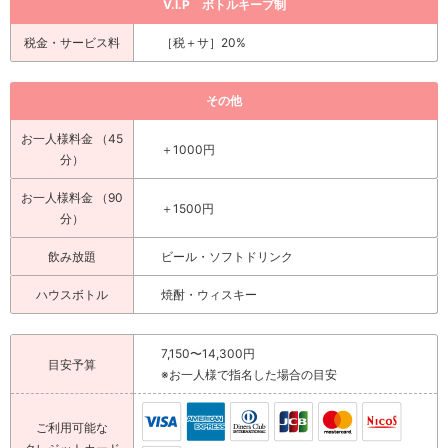
V.I.P ボトルキープ制
税金・サービス料
［税＋サ］20%
その他
お一人様料金 （45
＋1000円
分）
お一人様料金 （90
＋1500円
分）
飲み放題
ビール・ソフトドリンク
ハウスボトル
焼酎・ウィスキー
7,150〜14,300円
目安予算
※お一人様で指名した場合の目安
ご利用可能な