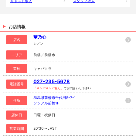
キャスト求人
スタッフ求人
お店情報
華乃心
店名
カノン
エリア
前橋／前橋市
業種
キャバクラ
027-235-5678
電話番号
「キャバキャバ見た」
でお問合わせ下さい
群馬県前橋市千代田5-7-1
住所
ソシアル前橋1F
店休日
日曜・祝祭日
20:30〜LAST
営業時間