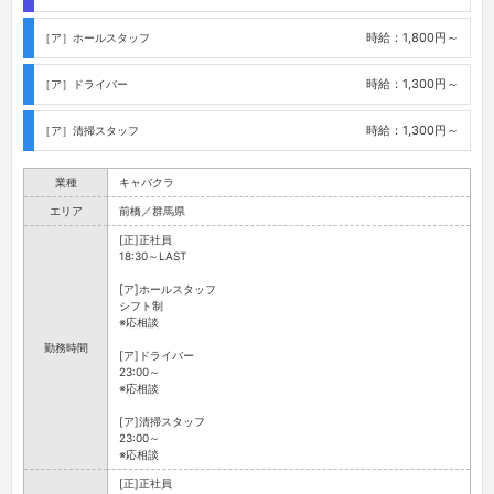
時給：1,800円～
［ア］ホールスタッフ
時給：1,300円～
［ア］ドライバー
時給：1,300円～
［ア］清掃スタッフ
業種
キャバクラ
エリア
前橋／群馬県
[正]正社員
18:30～LAST
[ア]ホールスタッフ
シフト制
※応相談
勤務時間
[ア]ドライバー
23:00～
※応相談
[ア]清掃スタッフ
23:00～
※応相談
[正]正社員