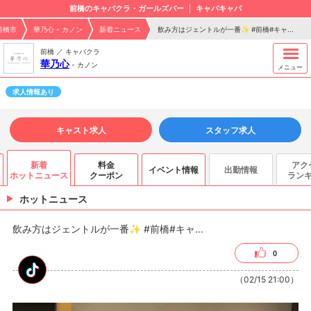
前橋のキャバクラ・ガールズバー
キャバキャバ
前橋市
華乃心 - カノン
新着ニュース
飲み方はジェントルが一番✨ #前橋#キャ...
前橋 ／ キャバクラ
華乃心
-
カノン
メニュー
求人情報あり
キャスト求人
スタッフ求人
新着
料金
アク
イベント情報
出勤情報
ホットニュース
クーポン
ラン
ホットニュース
飲み方はジェントルが一番✨ #前橋#キャ...
0
（02/15 21:00）