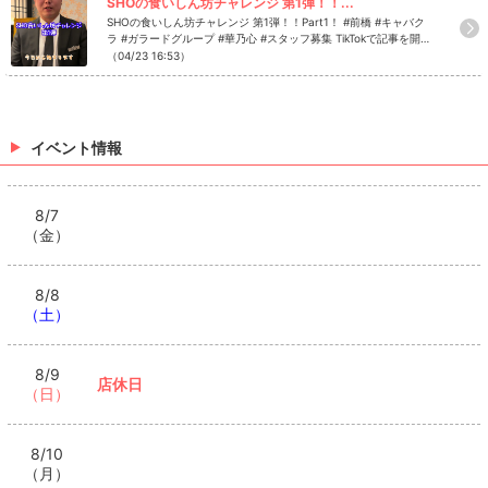
SHOの食いしん坊チャレンジ 第1弾！！...
SHOの食いしん坊チャレンジ 第1弾！！Part1！ #前橋 #キャバク
ラ #ガラードグループ #華乃心 #スタッフ募集 TikTokで記事を開く
華乃心のTikTokのフォローといいね！もお願いします❤
（04/23 16:53）
イベント情報
8/7
（金）
8/8
（土）
8/9
店休日
（日）
8/10
（月）