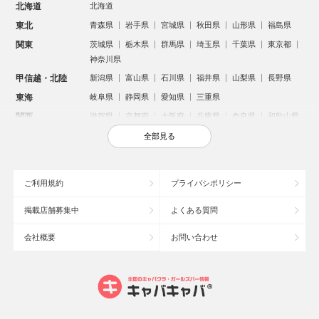
北海道
北海道
東北
青森県
岩手県
宮城県
秋田県
山形県
福島県
関東
茨城県
栃木県
群馬県
埼玉県
千葉県
東京都
神奈川県
甲信越・北陸
新潟県
富山県
石川県
福井県
山梨県
長野県
東海
岐阜県
静岡県
愛知県
三重県
関西
滋賀県
京都府
大阪府
兵庫県
奈良県
和歌山県
中国
鳥取県
島根県
岡山県
広島県
山口県
全部見る
四国
徳島県
香川県
愛媛県
高知県
九州・沖縄
福岡県
佐賀県
長崎県
熊本県
大分県
宮崎県
ご利用規約
プライバシポリシー
鹿児島県
沖縄県
掲載店舗募集中
よくある質問
人気のエリアからお店を探す
会社概要
お問い合わせ
新宿のキャバクラ
歌舞伎町のキャバクラ
北新地のキャバクラ
池袋のキャバクラ
札幌市のキャバクラ
すすきののキャバクラ
ミナミのキャバクラ
大宮のキャバクラ
六本木のキャバクラ
新潟市のキャバクラ
池袋駅（西口）のキャバクラ
池袋駅（東口）のキャバクラ
高崎市のキャバクラ
福岡市のキャバクラ