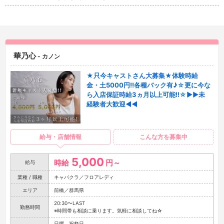
華乃心
- カノン
★只今キャストさん大募集★体験時給
金・土5000円!!各種バック有♪☆更に今な
ら入店保証時給3ヵ月以上可能!!☆▶▶未
経験者大歓迎◀◀
給与・店舗情報
こんな方を募集中
5,000
時給
円～
給与
業種 / 職種
キャバクラ／フロアレディ
エリア
前橋／群馬県
20:30〜LAST
勤務時間
※時間帯も相談に乗ります。気軽に相談してね☆
日曜、祝祭日