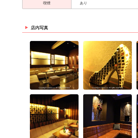
喫煙
あり
店内写真