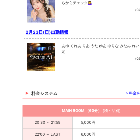
らからチェック💁‍♀️
（04
2月23日(日)出勤情報
あゆ くれあ りあ うた ゆあ ゆりな みなみ れい 8名出勤
定
（02
料金システム
>
料金
MAIN ROOM （60分） [税・サ別]
20:30 ～ 21:59
5,000円
22:00 ～ LAST
6,000円