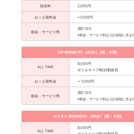
指名料
2,000円
お一人様料金
+1,000円
[税] 10%
税金・サービス料
※税金・サービス料は上記金額に含ま
VIP ROOM(1F) （60分） [税・サ別]
8,000円
ALL TIME
ボトルキープ制/自動延長
お一人様料金
＋1,000円
[税] 10%
税金・サービス料
※税金・サービス料は上記金額に含ま
カラオケ ROOM(2F) （60分） [税・サ別]
8,000円
ALL TIME
ボトルキープ制/自動延長