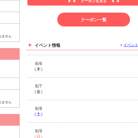
クーポンを見る
クーポン一覧
れません
イベント情報
>
イベン
8/6
（木）
8/7
（金）
れません
8/8
（土）
8/9
（日）