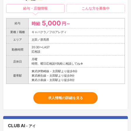
給与・店舗情報
こんな方を募集中
5,000
時給
円～
給与
業種 / 職種
キャバクラ／フロアレディ
エリア
太田／群馬県
20:30〜LAST
勤務時間
応相談
月曜
店休日
時間、曜日応相談!!気軽に相談してね☆
東武伊勢崎線 - 太田駅より徒歩9分
最寄駅
東武桐生線 - 太田駅より徒歩9分
東武小泉線 - 太田駅より徒歩9分
求人情報の詳細を見る
CLUB AI
- アイ