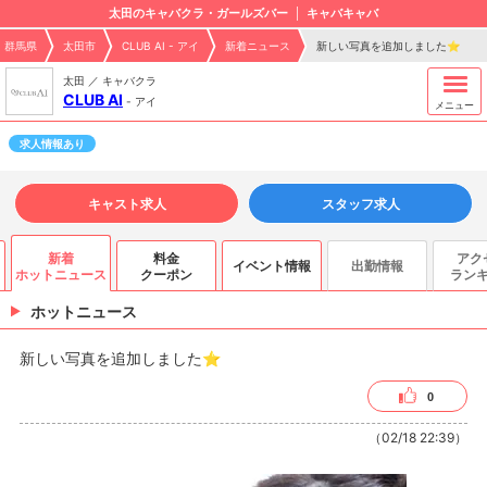
太田のキャバクラ・ガールズバー
キャバキャバ
群馬県
太田市
CLUB AI - アイ
新着ニュース
新しい写真を追加しました⭐️
太田 ／ キャバクラ
CLUB AI
-
アイ
メニュー
求人情報あり
キャスト求人
スタッフ求人
新着
料金
アク
イベント情報
出勤情報
ホットニュース
クーポン
ラン
ホットニュース
新しい写真を追加しました⭐️
0
（02/18 22:39）