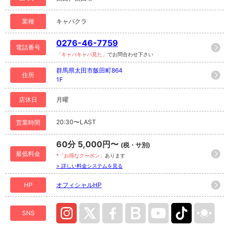
業種
キャバクラ
0276-46-7759
電話番号
「キャバキャバ見た」
でお問合わせ下さい
群馬県太田市飯田町864
住所
1F
店休日
月曜
20:30〜LAST
営業時間
60分 5,000円〜
(税・サ別)
最低料金
*「お得なクーポン」
あります
> 詳しい料金システムを見る
HP
オフィシャルHP
SNS