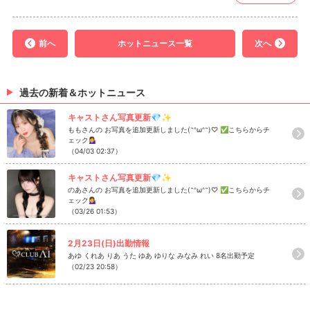
前へ
ホットニュース一覧
次へ
過去の新着＆ホットニュース
キャストさん写真更新💎✨
ももさんの お写真を追加更新しました(˶ᐢωᐢ˶)♡ ✅こちらからチ
ェック💁‍♀️
（04/03 02:37）
キャストさん写真更新💎✨
のあさんの お写真を追加更新しました(˶ᐢωᐢ˶)♡ ✅こちらからチ
ェック💁‍♀️
（03/26 01:53）
2月23日(日)出勤情報
あゆ くれあ りあ うた ゆあ ゆりな みなみ れい 8名出勤予定
（02/23 20:58）