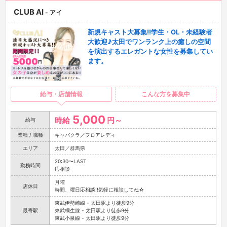
CLUB AI
- アイ
新規キャスト大募集!!学生・OL・未経験者
大歓迎♪太田でワンランク上の癒しの空間
を演出するエレガントな女性を募集してい
ます。
給与・店舗情報
こんな方を募集中
5,000
時給
円～
給与
業種 / 職種
キャバクラ／フロアレディ
エリア
太田／群馬県
20:30〜LAST
勤務時間
応相談
月曜
店休日
時間、曜日応相談!!気軽に相談してね☆
東武伊勢崎線 - 太田駅より徒歩9分
最寄駅
東武桐生線 - 太田駅より徒歩9分
東武小泉線 - 太田駅より徒歩9分