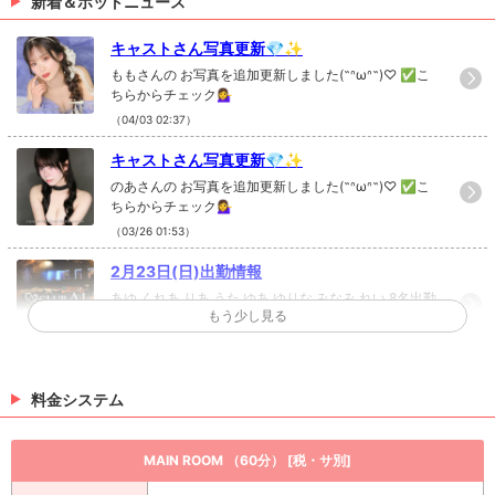
新着＆ホットニュース
キャストさん写真更新💎✨
ももさんの お写真を追加更新しました(˶ᐢωᐢ˶)♡ ✅こ
ちらからチェック💁‍♀️
（04/03 02:37）
キャストさん写真更新💎✨
のあさんの お写真を追加更新しました(˶ᐢωᐢ˶)♡ ✅こ
ちらからチェック💁‍♀️
（03/26 01:53）
2月23日(日)出勤情報
あゆ くれあ りあ うた ゆあ ゆりな みなみ れい 8名出勤
もう少し見る
予定
（02/23 20:58）
新しい写真を追加しました⭐️
料金システム
ゆあさんの新しい写真を追加しました！チェックして
ね(o^^o)♡
（02/18 22:39）
MAIN ROOM （60分） [税・サ別]