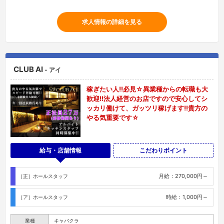
求人情報の詳細を見る
CLUB AI
- アイ
稼ぎたい人!!必見☆異業種からの転職も大
歓迎!!法人経営のお店ですので安心してシ
ッカリ働けて、ガッツリ稼げます!!貴方の
やる気重要です☆
給与・店舗情報
こだわりポイント
月給：270,000円～
［正］ホールスタッフ
時給：1,000円～
［ア］ホールスタッフ
業種
キャバクラ