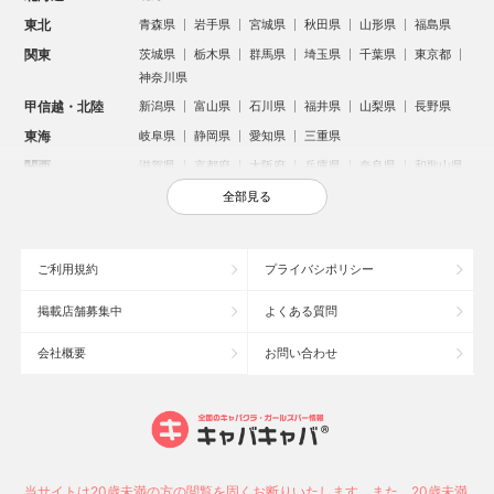
東北
青森県
岩手県
宮城県
秋田県
山形県
福島県
関東
茨城県
栃木県
群馬県
埼玉県
千葉県
東京都
神奈川県
甲信越・北陸
新潟県
富山県
石川県
福井県
山梨県
長野県
東海
岐阜県
静岡県
愛知県
三重県
関西
滋賀県
京都府
大阪府
兵庫県
奈良県
和歌山県
中国
鳥取県
島根県
岡山県
広島県
山口県
全部見る
四国
徳島県
香川県
愛媛県
高知県
九州・沖縄
福岡県
佐賀県
長崎県
熊本県
大分県
宮崎県
ご利用規約
プライバシポリシー
鹿児島県
沖縄県
掲載店舗募集中
よくある質問
人気のエリアからお店を探す
会社概要
お問い合わせ
新宿のキャバクラ
歌舞伎町のキャバクラ
札幌市のキャバクラ
すすきののキャバクラ
北新地のキャバクラ
池袋のキャバクラ
ミナミのキャバクラ
大宮のキャバクラ
新潟市のキャバクラ
六本木のキャバクラ
高崎市のキャバクラ
池袋駅（西口）のキャバクラ
池袋駅（東口）のキャバクラ
宇都宮市のキャバクラ
当サイトは20歳未満の方の閲覧を固くお断りいたします。また、20歳未満