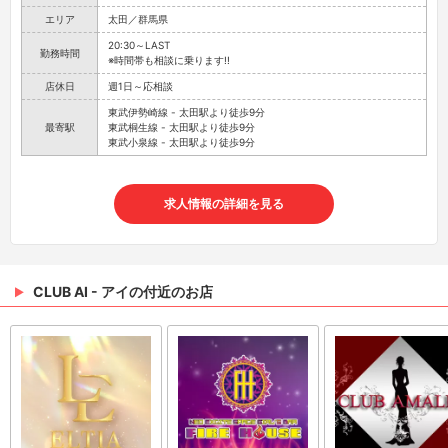
エリア
太田／群馬県
20:30～LAST
勤務時間
※時間帯も相談に乗ります!!
店休日
週1日～応相談
東武伊勢崎線 - 太田駅より徒歩9分
最寄駅
東武桐生線 - 太田駅より徒歩9分
東武小泉線 - 太田駅より徒歩9分
求人情報の詳細を見る
CLUB AI - アイの付近のお店