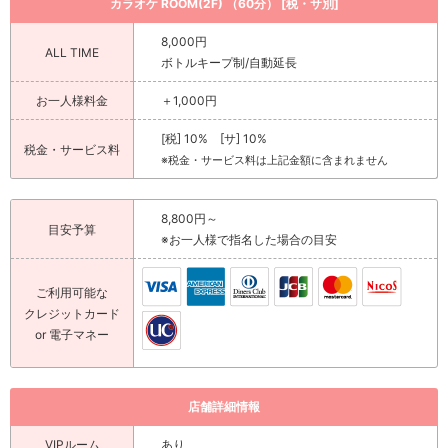
カラオケ ROOM(2F) （60分） [税・サ別]
8,000円
ALL TIME
ボトルキープ制/自動延長
お一人様料金
＋1,000円
[税] 10% [サ] 10%
税金・サービス料
※税金・サービス料は上記金額に含まれません
8,800円～
目安予算
※お一人様で指名した場合の目安
ご利用可能な
クレジットカード
or 電子マネー
店舗詳細情報
VIPルーム
あり