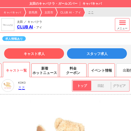
太田のキャバクラ・ガールズバー
キャバキャバ
キャバキャバ
群馬県
太田市
CLUB AI - アイ
ここ
太田 ／ キャバクラ
CLUB AI
-
アイ
メニュー
求人情報あり
キャスト求人
スタッフ求人
新着
料金
キャスト一覧
イベント情報
出勤
ホットニュース
クーポン
KOKO
トップ
日記
グラビア
ここ