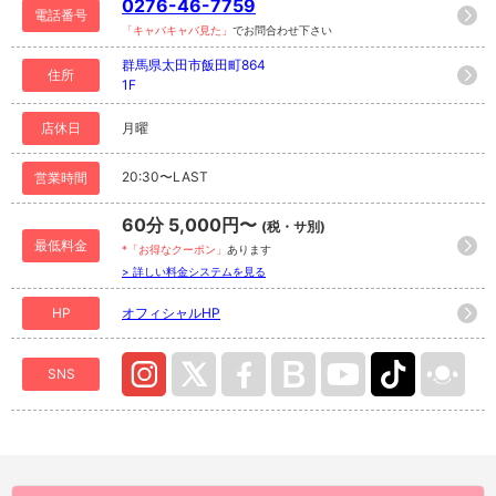
0276-46-7759
電話番号
「キャバキャバ見た」
でお問合わせ下さい
群馬県太田市飯田町864
住所
1F
店休日
月曜
20:30〜LAST
営業時間
60分 5,000円〜
(税・サ別)
最低料金
*「お得なクーポン」
あります
> 詳しい料金システムを見る
HP
オフィシャルHP
SNS