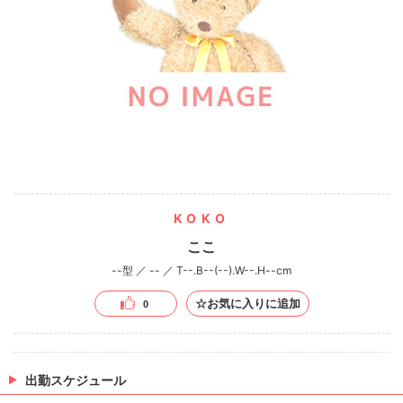
KOKO
ここ
--型 ／ -- ／ T--.B--(--).W--.H--cm
☆お気に入りに追加
0
出勤スケジュール