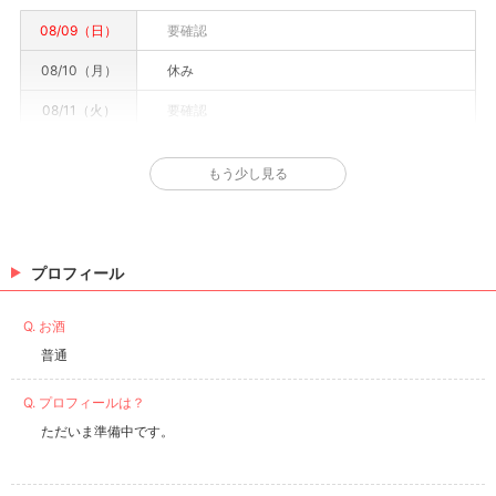
08/09（日）
要確認
08/10（月）
休み
08/11（火）
要確認
08/12（水）
要確認
もう少し見る
08/13（木）
要確認
08/14（金）
要確認
08/15（土）
要確認
プロフィール
※情報はあくまで予定でキャストまたは出勤情報は一部です。詳細はお店にお問い合わせく
Q. お酒
ださい。
普通
Q. プロフィールは？
ただいま準備中です。