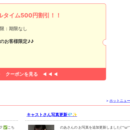
ルタイム500円割引！！
限：期限なし
のお客様限定♪♪
クーポンを見る
>
ホットニュ
キャストさん写真更新💎✨
♡ ✅こち
のあさんの お写真を追加更新しました(˶ᐢωᐢ˶