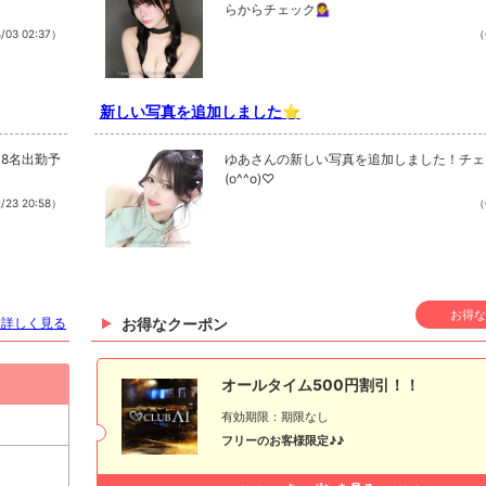
らからチェック💁‍♀️
/03 02:37）
（
新しい写真を追加しました⭐️
予
ゆあさんの新しい写真を追加しました！チェ
(o^^o)♡
/23 20:58）
（
お得な
を詳しく見る
お得なクーポン
オールタイム500円割引！！
有効期限：期限なし
フリーのお客様限定♪♪