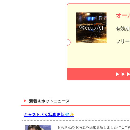
オー
有効期
フリー
新着＆ホットニュース
キャストさん写真更新💎✨
ももさんの お写真を追加更新しました(˶ᐢωᐢ˶)