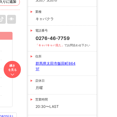
入りに追加
業種
キャバクラ
電話番号
0276-46-7759
「キャバキャバ見た」
でお問合わせ下さい
住所
群馬県太田市飯田町864
續き
1F
を見る
店休日
月曜
営業時間
20:30〜LAST
08/15(土)