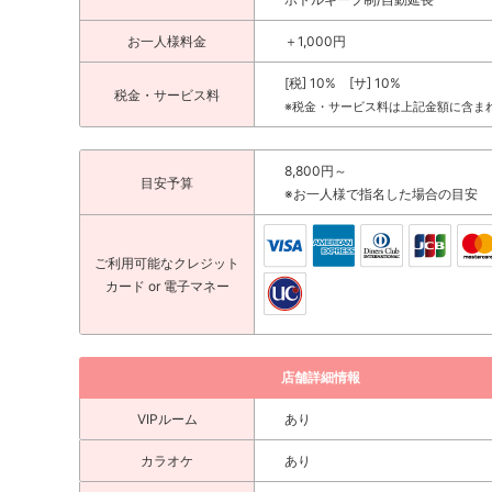
お一人様料金
＋1,000円
[税] 10% [サ] 10%
税金・サービス料
※税金・サービス料は上記金額に含ま
8,800円～
目安予算
※お一人様で指名した場合の目安
ご利用可能な
クレジット
カード
or 電子マネー
店舗詳細情報
VIPルーム
あり
カラオケ
あり