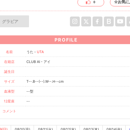
☆お気に
0
グラビア
PROFILE
名前
うた -
UTA
在籍店
CLUB AI - アイ
誕生日
サイズ
T--.B--(--).W--.H--cm
血液型
--型
12星座
--
コメント
9(日)
08/10(月)
08/11(火)
08/12(水)
08/13(木)
08/14(金)