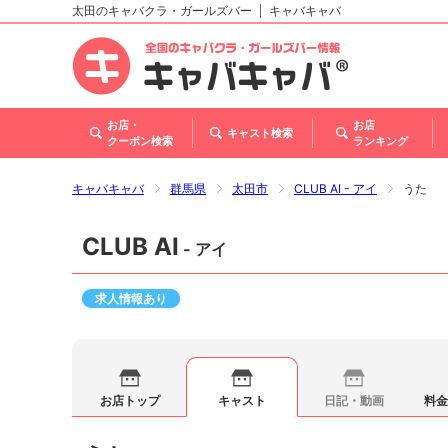
太田のキャバクラ・ガールズバー
キャバキャバ
北海道
東北
関東
甲信越・北陸
東海
関西
中国
四国
九州・沖縄
お店・
お店
キャスト検索
クーポン検索
ランキング
キャバキャバ
群馬県
太田市
CLUB AI - アイ
うた
CLUB AI
- アイ
求人情報あり
お店トップ
キャスト
日記・動画
料金