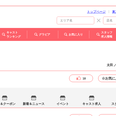
トップページ
東
キャスト
スタッフ
グラビア
お気に入り
ランキング
求人情報
太田 
☆お気に
18
＆クーポン
新着＆ニュース
イベント
キャスト求人
ス