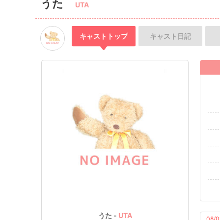
うた
UTA
キャスト
トップ
キャスト
日記
うた -
UTA
08/0