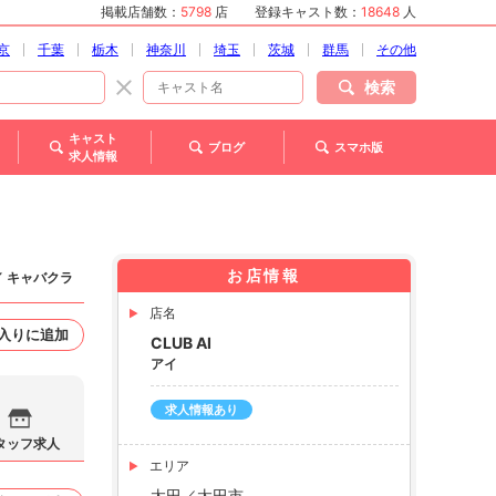
掲載店舗数：
5798
店
登録キャスト数：
18648
人
京
千葉
栃木
神奈川
埼玉
茨城
群馬
その他
検索
キャスト
ブログ
スマホ版
求人情報
お店情報
／ キャバクラ
店名
入りに追加
CLUB AI
アイ
求人情報あり
タッフ求人
エリア
太田／太田市