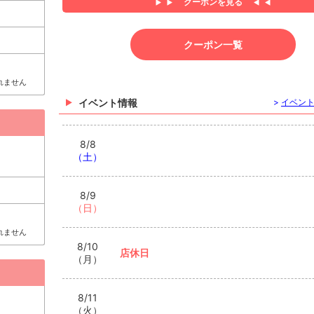
クーポンを見る
クーポン一覧
れません
イベント情報
>
イベン
8/8
（土）
8/9
（日）
れません
8/10
店休日
（月）
8/11
（火）