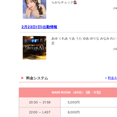
らからチェック💁‍♀️
（04
2月23日(日)出勤情報
あゆ くれあ りあ うた ゆあ ゆりな みなみ れい 8名出勤
定
（02
料金システム
>
料金
MAIN ROOM （60分） [税・サ別]
20:30 ～ 21:59
5,000円
22:00 ～ LAST
6,000円