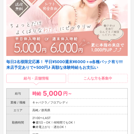
毎日2名様限定応募！ 平日¥5000週末¥6000＋α各種バック有り!!!
来店予定ありで+500円♪ 高額な体験時給もお支払い
給与・店舗情報
こんな方を募集中
5,000
時給
円～
給与
業種 / 職種
キャバクラ／フロアレディ
エリア
高崎／群馬県
21:00〜LAST
勤務時間
◆週1日～OK！何時間でもOK！
◆終電上がり・遅出OK！