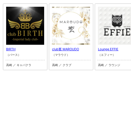
BIRTH
club賓 MAROUDO
Lounge EFFIE
（バース）
（マラウド）
（エフィー）
高崎 ／ キャバクラ
高崎 ／ クラブ
高崎 ／ ラウンジ