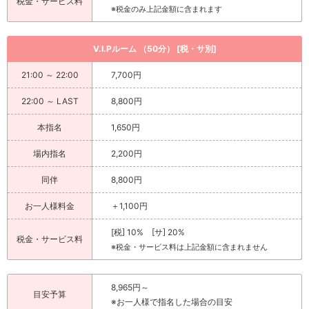
税金・サービス料
※税金のみ上記金額に含まれます
V.I.Pルーム （50分） [税・サ別]
21:00 ～ 22:00
7,700円
22:00 ～ LAST
8,800円
本指名
1,650円
場内指名
2,200円
同伴
8,800円
お一人様料金
＋1,100円
[税] 10% [サ] 20%
税金・サービス料
※税金・サービス料は上記金額に含まれません
8,965円～
目安予算
※お一人様で指名した場合の目安