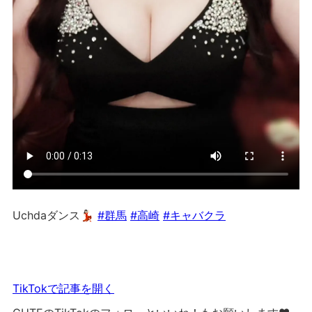
Uchdaダンス💃🏻
#群馬
#高崎
#キャバクラ
TikTokで記事を開く