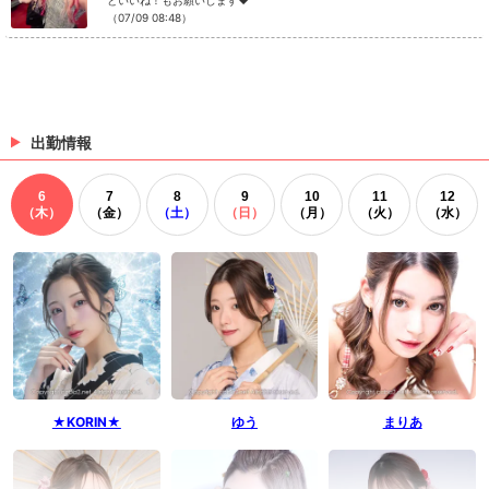
といいね！もお願いします❤
（07/09 08:48）
出勤情報
6
7
8
9
10
11
12
（木）
（金）
（土）
（日）
（月）
（火）
（水）
★KORIN★
ゆう
まりあ