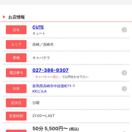
お店情報
CUTE
店名
キュート
エリア
高崎／高崎市
業種
キャバクラ
027-386-9307
電話番号
「キャバキャバ見た」
でお問合わせ下さい
群馬県高崎市中紺屋町11-1
住所
KKビルA
店休日
日曜
21:00〜LAST
営業時間
50分 5,500円〜
(税込)