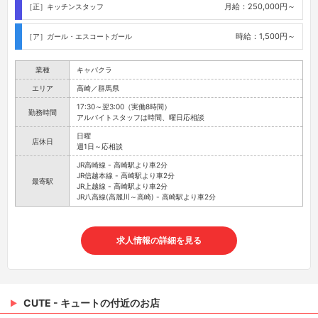
月給：250,000円～
［正］キッチンスタッフ
時給：1,500円～
［ア］ガール・エスコートガール
業種
キャバクラ
エリア
高崎／群馬県
17:30～翌3:00（実働8時間）
勤務時間
アルバイトスタッフは時間、曜日応相談
日曜
店休日
週1日～応相談
JR高崎線 - 高崎駅より車2分
JR信越本線 - 高崎駅より車2分
最寄駅
JR上越線 - 高崎駅より車2分
JR八高線(高麗川～高崎) - 高崎駅より車2分
求人情報の詳細を見る
CUTE - キュートの付近のお店