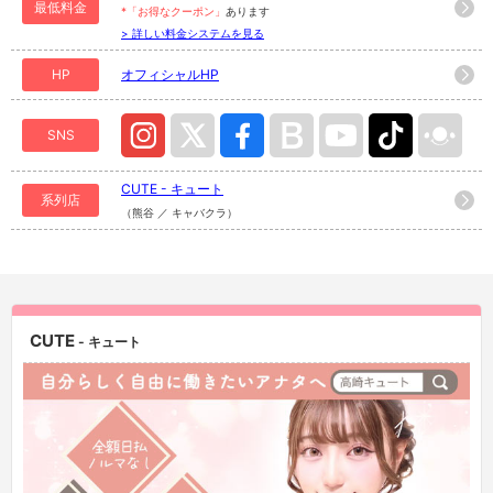
最低料金
*「お得なクーポン」
あります
> 詳しい料金システムを見る
HP
オフィシャルHP
SNS
CUTE - キュート
系列店
（熊谷 ／ キャバクラ）
CUTE
- キュート