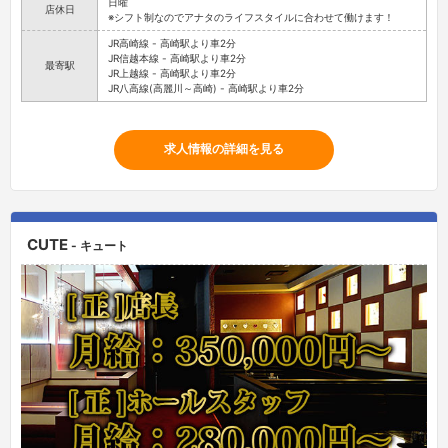
日曜
店休日
※シフト制なのでアナタのライフスタイルに合わせて働けます！
JR高崎線 - 高崎駅より車2分
JR信越本線 - 高崎駅より車2分
最寄駅
JR上越線 - 高崎駅より車2分
JR八高線(高麗川～高崎) - 高崎駅より車2分
求人情報の詳細を見る
CUTE
- キュート