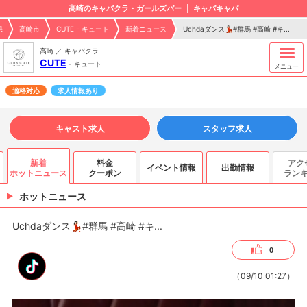
高崎のキャバクラ・ガールズバー
キャバキャバ
県
高崎市
CUTE - キュート
新着ニュース
Uchdaダンス💃🏻#群馬 #高崎 #キ...
高崎 ／ キャバクラ
CUTE
-
キュート
メニュー
適格対応
求人情報あり
キャスト求人
スタッフ求人
新着
料金
アク
イベント情報
出勤情報
ホットニュース
クーポン
ラン
ホットニュース
Uchdaダンス💃🏻#群馬 #高崎 #キ...
0
（09/10 01:27）