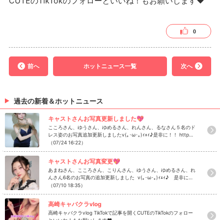
CUTEのTikTokのフォローといいね！もお願いします❤
0
前へ
ホットニュース一覧
次へ
過去の新着＆ホットニュース
キャストさんお写真更新しました💖
こころさん、ゆうさん、ゆめるさん、れんさん、るなさん５名のド
レス姿のお写真追加更新しましたv(｡･ω･｡)ｨｪｨ♪是非に！！ http
s://www.caba2.net/gunma/takasaki/takasaki/takasaki_cute/ca
（07/24 16:22）
st
キャストさんお写真変更💖
あまねさん、こころさん、こりんさん、ゆうさん、ゆめるさん、れ
んさん6名のお写真の追加更新しました v(｡･ω･｡)ｨｪｨ♪ 是非にチ
ェック！ https://www.caba2.net/gunma/takasaki/takasaki/tak
（07/10 18:35）
asaki_cute
高崎キャバクラvlog
高崎キャバクラvlog TikTokで記事を開くCUTEのTikTokのフォロー