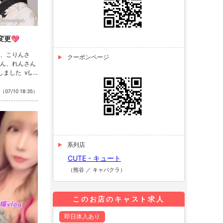
更💖
、こりんさ
クーポンページ
ん、れんさん
ました v(｡･
！ https://
takasaki/tak
（07/10 18:35）
系列店
CUTE - キュート
（熊谷 ／ キャバクラ）
このお店のキャスト求人
即日体入あり