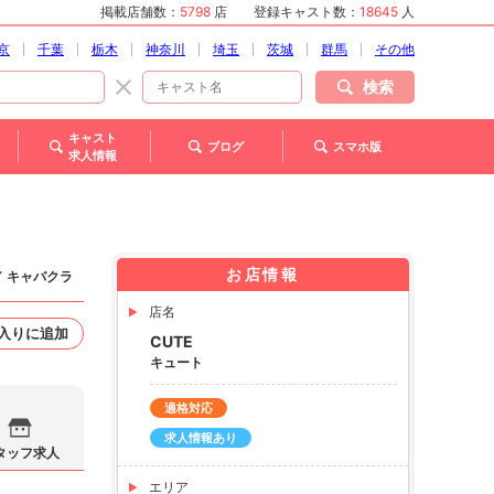
掲載店舗数：
5798
店
登録キャスト数：
18645
人
京
千葉
栃木
神奈川
埼玉
茨城
群馬
その他
検索
キャスト
ブログ
スマホ版
求人情報
お店情報
／ キャバクラ
店名
入りに追加
CUTE
キュート
適格対応
求人情報あり
タッフ求人
エリア