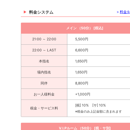
料金システム
>
料金
メイン （50分） [税込]
21:00 ～ 22:00
5,500円
22:00 ～ LAST
6,600円
本指名
1,650円
場内指名
1,650円
同伴
8,800円
お一人様料金
+1,000円
[税] 10% [サ] 10%
税金・サービス料
※税金のみ上記金額に含まれます
V.I.Pルーム （50分） [税・サ別]