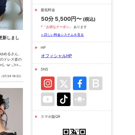
最低料金
50分 5,500円〜
(税込)
*「お得なクーポン」
あります
> 詳しい料金システムを見る
更新しまし
HP
ゆめるさん、
オフィシャルHP
のドレス姿の
･ω･｡)ｨｪｨ♪
SNS
aba2.net/gu
takasaki_cut
（07/24 16:22）
スマホ版QR