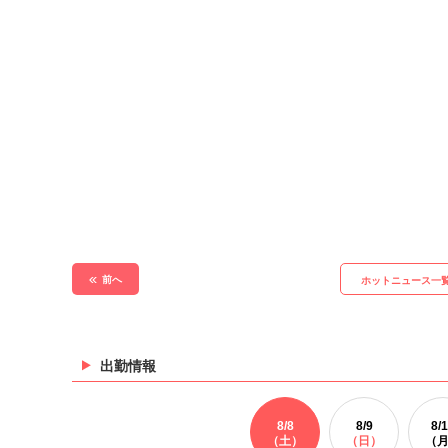
前へ
ホットニュース一
出勤情報
8/
8
8/
9
8/
1
（土）
（日）
（