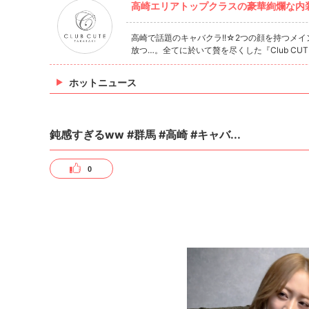
高崎エリアトップクラスの豪華絢爛な内
高崎で話題のキャバクラ!!☆2つの顔を持つメ
放つ…。全てに於いて贅を尽くした『Club C
ホットニュース
鈍感すぎるww #群馬 #高崎 #キャバ...
0