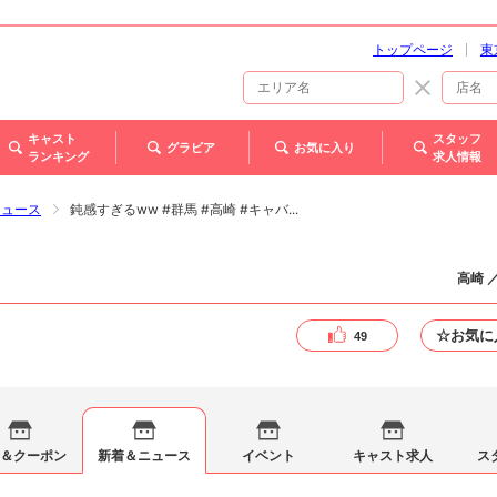
トップページ
東
キャスト
スタッフ
グラビア
お気に入り
ランキング
求人情報
ニュース
鈍感すぎるww #群馬 #高崎 #キャバ...
高崎 
☆お気に
49
＆クーポン
新着＆ニュース
イベント
キャスト求人
ス