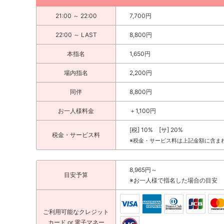
21:00 ～ 22:00
7,700円
22:00 ～ LAST
8,800円
本指名
1,650円
場内指名
2,200円
同伴
8,800円
お一人様料金
＋1,100円
[税] 10% [サ] 20%
税金・サービス料
※税金・サービス料は上記金額に含ま
8,965円～
目安予算
※お一人様で指名した場合の目安
ご利用可能な
クレジット
カード
or 電子マネー