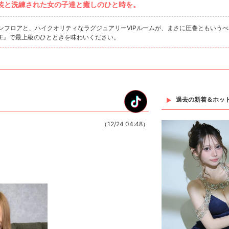
装と洗練された女の子達と癒しのひと時を。
インフロアと、ハイクオリティなラグジュアリーVIPルームが、まさに圧巻ともいう
UTE』で最上級のひとときを味わいください。
過去の新着＆ホッ
（12/24 04:48）