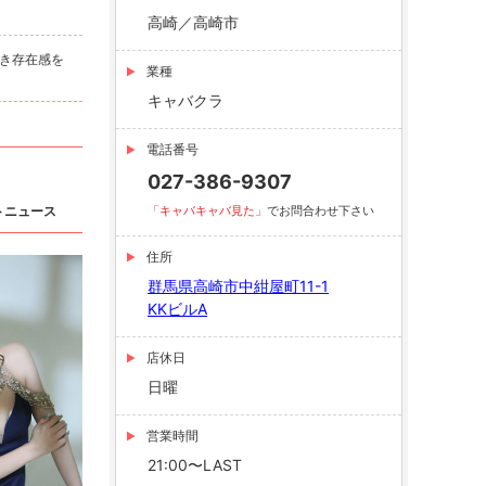
高崎／高崎市
べき存在感を
業種
キャバクラ
電話番号
027-386-9307
トニュース
「キャバキャバ見た」
でお問合わせ下さい
住所
群馬県高崎市中紺屋町11-1
KKビルA
店休日
日曜
営業時間
21:00〜LAST