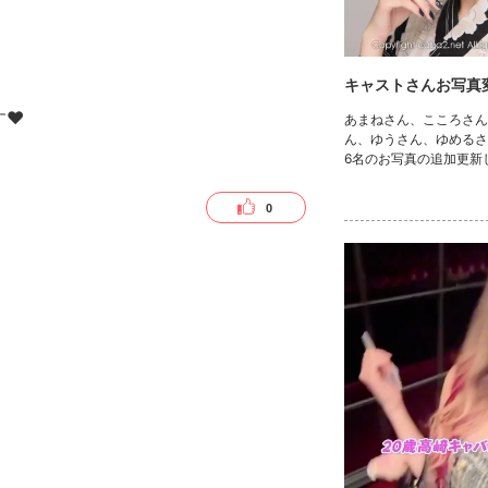
キャストさんお写真変
す❤
あまねさん、こころさん
ん、ゆうさん、ゆめるさ
6名のお写真の追加更新し
ω･｡)ｨｪｨ♪ 是非にチェック
www.caba2.net/gunma/
0
asaki/takasaki_cute