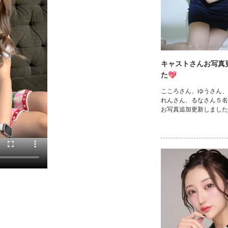
キャストさんお写真
た💖
こころさん、ゆうさん、
れんさん、るなさん５名
お写真追加更新しましたv(｡
是非に！！ https://www.c
nma/takasaki/takasaki/
e/cast