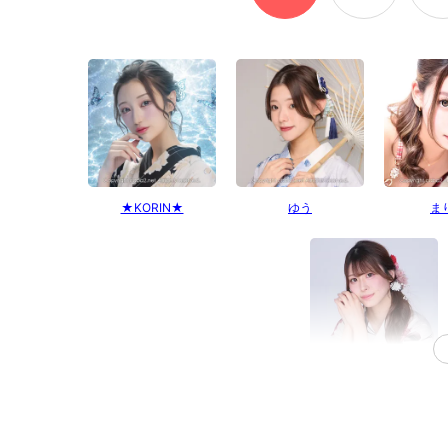
★KORIN★
ゆう
ま
こころ