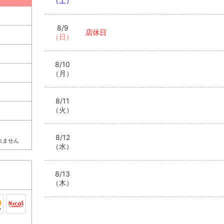
（土）
8/9
店休日
（日）
8/10
（月）
8/11
（火）
8/12
れません
（水）
8/13
（木）