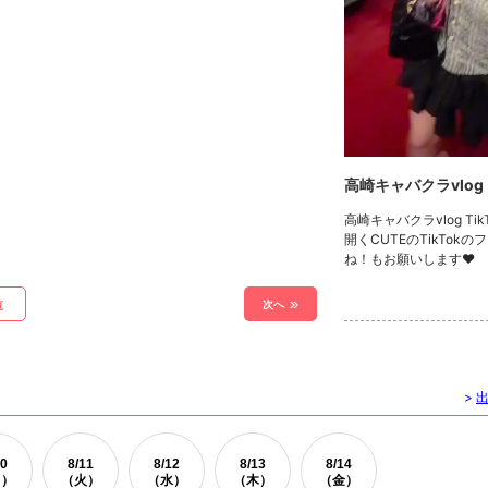
高崎キャバクラvlog
高崎キャバクラvlog Ti
開くCUTEのTikTok
ね！もお願いします❤
次へ
覧
>
0
8/
11
8/
12
8/
13
8/
14
月）
（火）
（水）
（木）
（金）