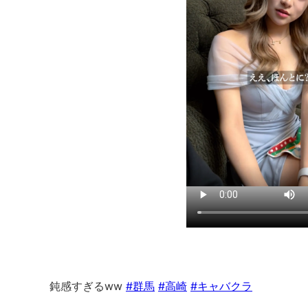
鈍感すぎるww
#群馬
#高崎
#キャバクラ