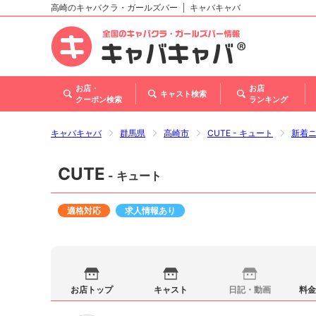
高崎のキャバクラ・ガールズバー
キャバキャバ
北海道
東北
関東
甲信越・北陸
東海
関西
中国
四国
九州・沖縄
お店・
お店
キャスト検索
クーポン検索
ランキング
キャバキャバ
群馬県
高崎市
CUTE - キュート
新着
CUTE
- キュート
適格対応
求人情報あり
お店トップ
キャスト
日記・動画
料金