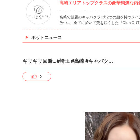
高崎エリアトップクラスの豪華絢爛な内
高崎で話題のキャバクラ!!☆2つの顔を持つメ
放つ…。全てに於いて贅を尽くした『Club C
ホットニュース
ギリギリ回避…#埼玉 #高崎 #キャバク...
0