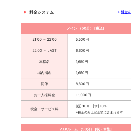
料金システム
>
料金
メイン （50分） [税込]
21:00 ～ 22:00
5,500円
22:00 ～ LAST
6,600円
本指名
1,650円
場内指名
1,650円
同伴
8,800円
お一人様料金
+1,000円
[税] 10% [サ] 10%
税金・サービス料
※税金のみ上記金額に含まれます
V.I.Pルーム （50分） [税・サ別]