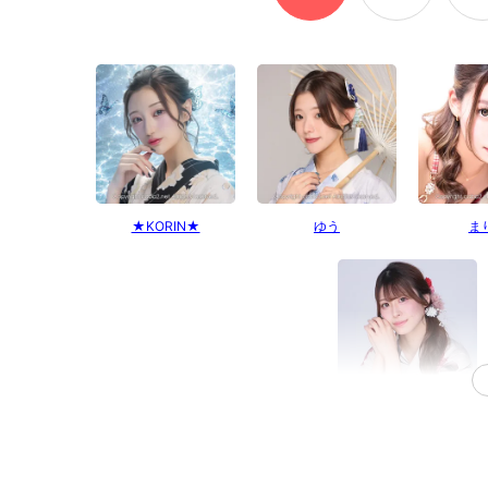
★KORIN★
ゆう
ま
こころ