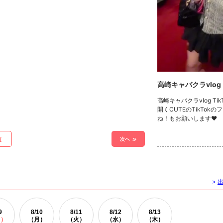
高崎キャバクラvlog
高崎キャバクラvlog Ti
開くCUTEのTikTok
ね！もお願いします❤
次へ
覧
>
9
8/
10
8/
11
8/
12
8/
13
日）
（月）
（火）
（水）
（木）