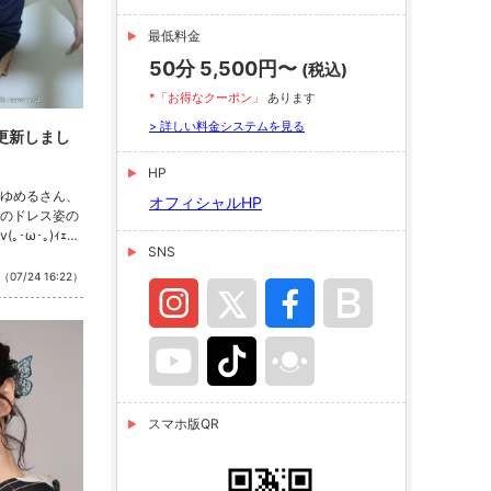
最低料金
50分 5,500円〜
(税込)
*「お得なクーポン」
あります
> 詳しい料金システムを見る
更新しまし
HP
ゆめるさん、
オフィシャルHP
のドレス姿の
･ω･｡)ｨｪｨ♪
SNS
aba2.net/gu
takasaki_cut
（07/24 16:22）
スマホ版QR