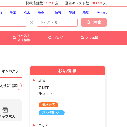
掲載店舗数：
5798
店
登録キャスト数：
18653
人
京
千葉
栃木
神奈川
埼玉
茨城
群馬
その他
検索
キャスト
ブログ
スマホ版
求人情報
お店情報
／ キャバクラ
店名
入りに追加
CUTE
キュート
適格対応
求人情報あり
タッフ求人
エリア