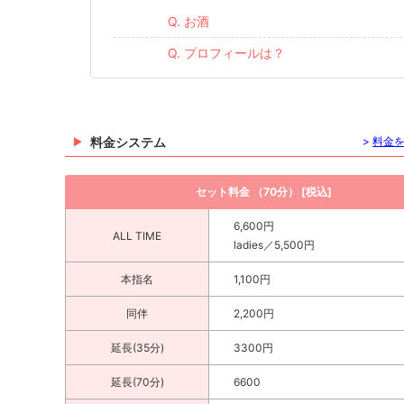
Q. お酒
Q. プロフィールは？
料金システム
>
料金
セット料金 （70分） [税込]
6,600円
ALL TIME
ladies／5,500円
本指名
1,100円
同伴
2,200円
延長(35分)
3300円
延長(70分)
6600