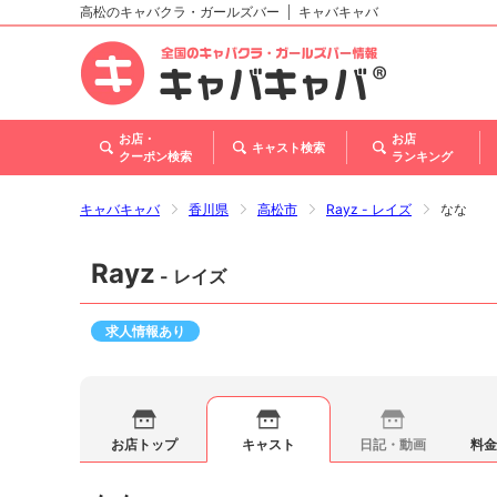
高松のキャバクラ・ガールズバー
キャバキャバ
北海道
東北
関東
甲信越・北陸
東海
関西
中国
四国
九州・沖縄
お店・
お店
キャスト検索
クーポン検索
ランキング
キャバキャバ
香川県
高松市
Rayz - レイズ
なな
Rayz
- レイズ
求人情報あり
お店トップ
キャスト
日記・動画
料金