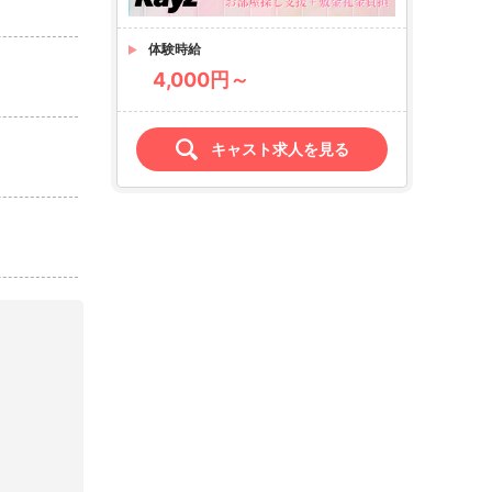
体験時給
4,000円～
キャスト求人を見る
店名
Rayz
レイズ
求人情報あり
エリア
高松／高松市
業種