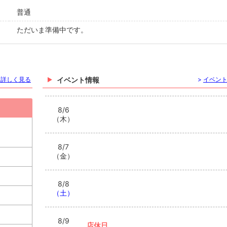
普通
ただいま準備中です。
を詳しく見る
イベント情報
>
イベン
8/6
（木）
8/7
（金）
8/8
（土）
8/9
店休日