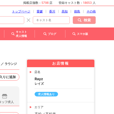
掲載店舗数：
5798
店
登録キャスト数：
18653
人
トップページ
愛媛
香川
高知
徳島
その他
検索
キャスト
ブログ
スマホ版
求人情報
お店情報
 ／ ラウンジ
店名
入りに追加
Rayz
レイズ
求人情報あり
タッフ求人
エリア
高松／高松市