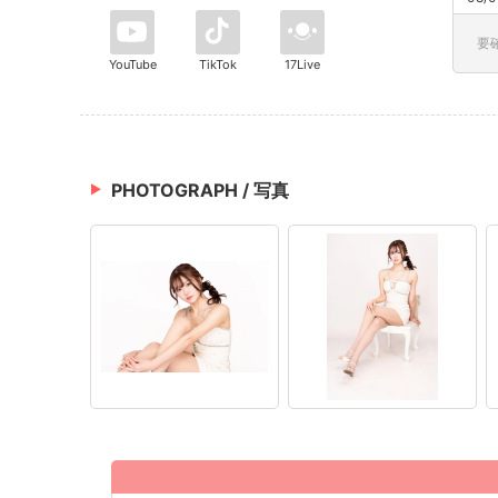
要
YouTube
TikTok
17Live
PHOTOGRAPH / 写真