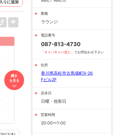
入りに追加
業種
ラウンジ
電話番号
087-813-4730
「キャバキャバ見た」
でお問合わせ下さい
住所
香川県高松市古馬場町9-26
續き
Fビル2F
を見る
店休日
日曜・祝祭日
営業時間
20:00〜1:00
08/13(木)