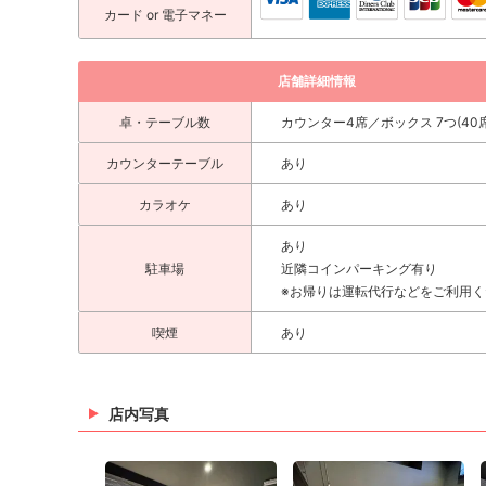
カード
or 電子マネー
店舗詳細情報
卓・テーブル数
カウンター4席／ボックス 7つ(40席
カウンターテーブル
あり
カラオケ
あり
あり
駐車場
近隣コインパーキング有り
※お帰りは運転代行などをご利用く
喫煙
あり
店内写真