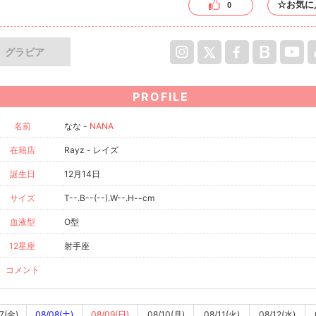
☆お気に
0
グラビア
PROFILE
名前
なな -
NANA
在籍店
Rayz - レイズ
誕生日
12月14日
サイズ
T--.B--(--).W--.H--cm
血液型
O型
12星座
射手座
コメント
7(金)
08/08(土)
08/09(日)
08/10(月)
08/11(火)
08/12(水)