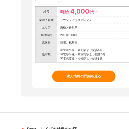
4,000
時給
円～
給与
業種 / 職種
ラウンジ／フロアレディ
エリア
高松／香川県
勤務時間
20:00〜1:00
店休日
日曜、祝祭日
琴電琴平線 - 瓦町駅より徒歩5分
最寄駅
琴電琴平線 - 片原町駅より徒歩6分
琴電志度線 - 今橋駅より徒歩8分
求人情報の詳細を見る
Rayz - レイズの付近のお店