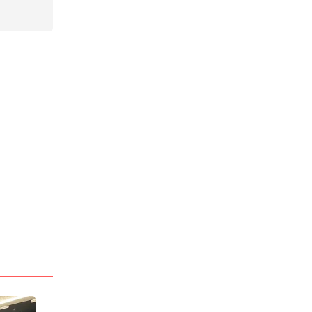
ラウンジ
電話番号
087-813-4730
「キャバキャバ見た」
でお問合わせ下さい
最低料金
70分 6,600円
(税込)
*「お得なクーポン」
あります
> 詳しい料金システムを見る