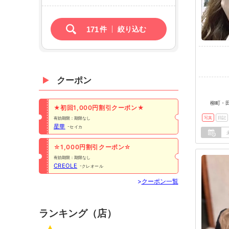
171
件
絞り込む
クーポン
柳町・田
★初回1,000円割引クーポン★
写真
日記
有効期限：期限なし
星華
セイカ
☆1,000円割引クーポン☆
有効期限：期限なし
CREOLE
クレオール
>
クーポン一覧
ランキング（店）