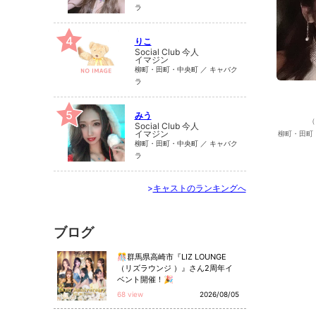
ラ
4
りこ
Social Club 今人
イマジン
柳町・田町・中央町 ／ キャバク
ラ
5
みう
（
Social Club 今人
イマジン
柳町・田町
柳町・田町・中央町 ／ キャバク
ラ
>
キャストのランキングへ
ブログ
🎊群馬県高崎市『LIZ LOUNGE
（リズラウンジ ）』さん2周年イ
ベント開催！🎉
68 view
2026/08/05