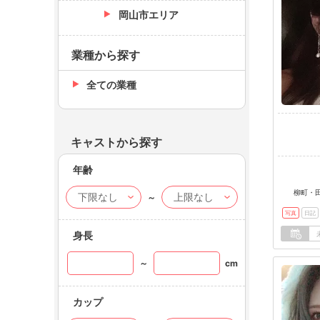
岡山市エリア
業種から探す
全ての業種
キャストから探す
年齢
柳町・田
～
写真
日記
身長
～
cm
カップ