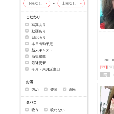
～
こだわり
写真あり
動画あり
日記あり
本日出勤予定
新人キャスト
新規掲載
柳町・田
最近更新
写真
日記
今月・来月誕生日
お酒
強め
普通
弱め
タバコ
吸う
吸わない