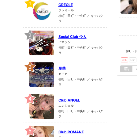
1
CREOLE
クレオール
柳町・田町・中央町 ／ キャバク
ラ
2
Social Club 今人
イマジン
柳町・田町・中央町 ／ キャバク
柳町・田
ラ
写真
日記
3
星華
セイカ
柳町・田町・中央町 ／ キャバク
ラ
4
Club ANGEL
エンジェル
柳町・田町・中央町 ／ キャバク
ラ
5
Club ROMANE