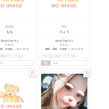
MOMO
RYO
もも
りょう
Social Club 今人
Social Club 今人
イマジン
イマジン
町・中央町 ／ キャバクラ
柳町・田町・中央町 ／ キャバクラ
動画
グラビア
新人
写真
日記
動画
グラビア
新人
未定
未定