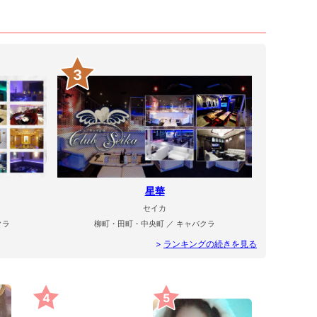
3
星華
セイカ
クラ
柳町・田町・中央町 ／ キャバクラ
>
ランキングの続きを見る
4
5