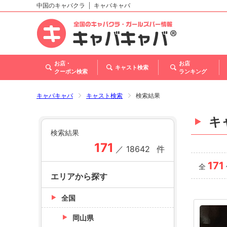
中国のキャバクラ
キャバキャバ
北海道
東北
関東
甲信越・北陸
東海
関西
中国
四国
九州・沖縄
トップ
お店・
お店
キャスト検索
クーポン検索
ランキング
キャバキャバ
キャスト検索
検索結果
キ
検索結果
171
／
18642
件
171
全
エリアから探す
全国
岡山県