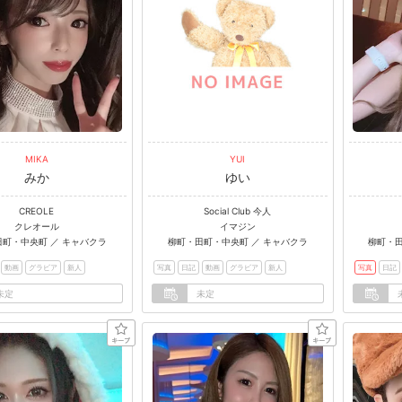
MIKA
YUI
みか
ゆい
CREOLE
Social Club 今人
クレオール
イマジン
町・中央町 ／ キャバクラ
柳町・田町・中央町 ／ キャバクラ
柳町・田
動画
グラビア
新人
写真
日記
動画
グラビア
新人
写真
日記
未定
未定