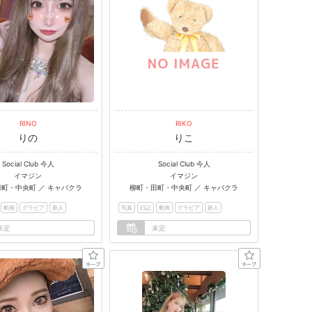
RINO
RIKO
りの
りこ
Social Club 今人
Social Club 今人
イマジン
イマジン
町・中央町 ／ キャバクラ
柳町・田町・中央町 ／ キャバクラ
動画
グラビア
新人
写真
日記
動画
グラビア
新人
未定
未定