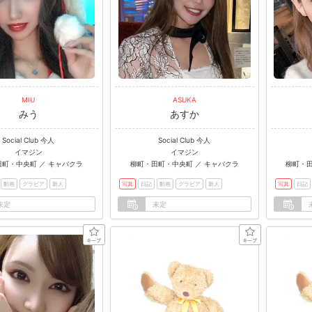
MIU
ASUKA
みう
あすか
Social Club 今人
Social Club 今人
イマジン
イマジン
町・中央町 ／ キャバクラ
柳町・田町・中央町 ／ キャバクラ
柳町・田
動画
グラビア
新人
写真
日記
動画
グラビア
新人
写真
日記
未定
未定