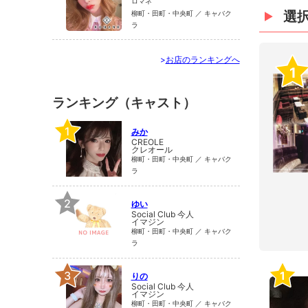
ロマネ
選
柳町・田町・中央町 ／ キャバク
ラ
>
お店のランキングへ
1
ランキング（キャスト）
1
みか
CREOLE
クレオール
柳町・田町・中央町 ／ キャバク
ラ
2
ゆい
Social Club 今人
イマジン
柳町・田町・中央町 ／ キャバク
ラ
3
1
りの
Social Club 今人
イマジン
柳町・田町・中央町 ／ キャバク