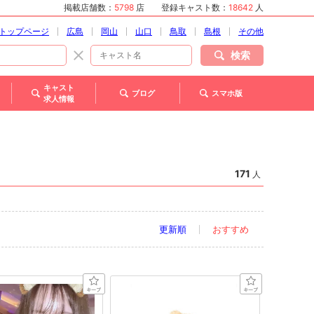
掲載店舗数：
5798
店
登録キャスト数：
18642
人
トップページ
広島
岡山
山口
鳥取
島根
その他
検索
キャスト
ブログ
スマホ版
求人情報
171
人
更新順
おすすめ