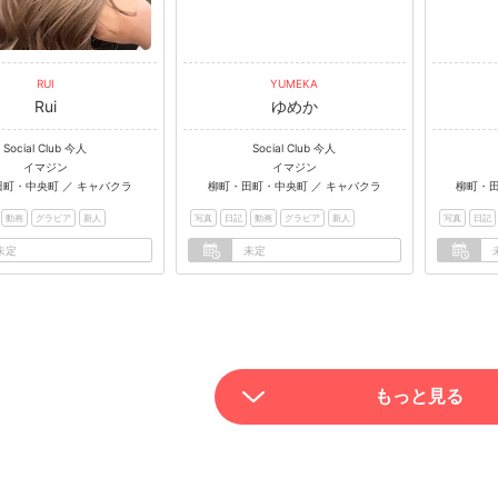
RUI
YUMEKA
Rui
ゆめか
Social Club 今人
Social Club 今人
イマジン
イマジン
町・中央町 ／ キャバクラ
柳町・田町・中央町 ／ キャバクラ
柳町・田
動画
グラビア
新人
写真
日記
動画
グラビア
新人
写真
日記
未定
未定
もっと見る