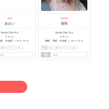
AOI
KISAKI
あおい
葵咲
Social Club 今人
Social Club 今人
イマジン
イマジン
町・中央町 ／ キャバクラ
柳町・田町・中央町 ／ キャバクラ
動画
グラビア
新人
写真
日記
動画
グラビア
新人
未定
未定