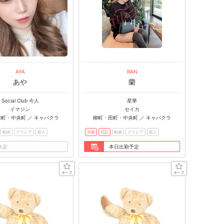
AYA
RAN
あや
蘭
Social Club 今人
星華
イマジン
セイカ
町・中央町 ／ キャバクラ
柳町・田町・中央町 ／ キャバクラ
動画
グラビア
新人
写真
日記
動画
グラビア
新人
未定
本日出勤予定