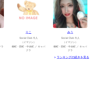
りこ
みう
Social Club 今人
Social Club 今人
（イマジン）
（イマジン）
クラ
柳町・田町・中央町 ／ キャバ
柳町・田町・中央町 ／ キャバ
クラ
クラ
>
ランキングの続きを見る