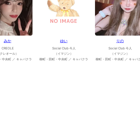
みか
ゆい
りの
CREOLE
Social Club 今人
Social Club 今人
クレオール）
（イマジン）
（イマジン）
・中央町 ／ キャバクラ
柳町・田町・中央町 ／ キャバクラ
柳町・田町・中央町 ／ キャバ