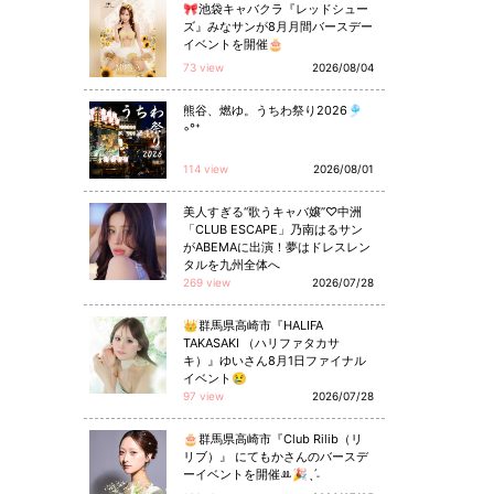
🎀池袋キャバクラ『レッドシュー
ズ』みなサンが8月月間バースデー
イベントを開催🎂
73 view
2026/08/04
熊谷、燃ゆ。うちわ祭り2026🎐
◦°⁺
114 view
2026/08/01
美人すぎる“歌うキャバ嬢”♡中洲
「CLUB ESCAPE」乃南はるサン
がABEMAに出演！夢はドレスレン
タルを九州全体へ
269 view
2026/07/28
👑群馬県高崎市『HALIFA
TAKASAKI （ハリファタカサ
キ）』ゆいさん8月1日ファイナル
イベント😢
97 view
2026/07/28
🎂群馬県高崎市『Club Rilib（リ
リブ）』 にてもかさんのバースデ
ーイベントを開催ꔛ🎉ˎˊ˗