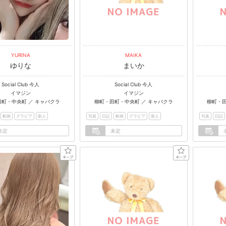
YURINA
MAIKA
ゆりな
まいか
Social Club 今人
Social Club 今人
イマジン
イマジン
町・中央町 ／ キャバクラ
柳町・田町・中央町 ／ キャバクラ
柳町・田
動画
グラビア
新人
写真
日記
動画
グラビア
新人
写真
日記
未定
未定