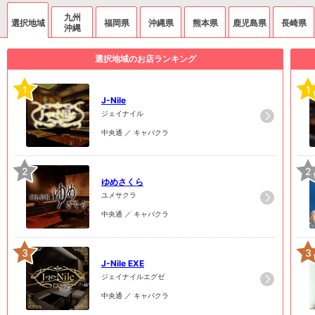
九州
選択地域
福岡県
沖縄県
熊本県
鹿児島県
長崎県
沖縄
選択地域のお店ランキング
1
1
J-Nile
ジェイナイル
中央通 ／ キャバクラ
2
2
ゆめさくら
ユメサクラ
中央通 ／ キャバクラ
3
3
J-Nile EXE
ジェイナイルエグゼ
中央通 ／ キャバクラ