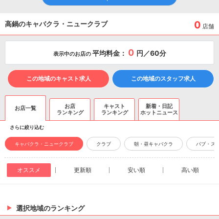
0
高鍋のキャバクラ・ニュークラブ
店舗
0
平均料金：
円／60分
表示中のお店の
この地域のキャスト求人
この地域のスタッフ求人
お店
キャスト
新着・日記
お店一覧
ランキング
ランキング
ホットニュース
さらに絞り込む
キャバクラ・ニュークラブ
クラブ
朝・昼キャバクラ
パブ・ス
オススメ
更新順
安い順
高い順
選択地域のランキング