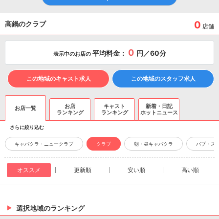
0
高鍋のクラブ
店舗
0
平均料金：
円／60分
表示中のお店の
この地域のキャスト求人
この地域のスタッフ求人
お店
キャスト
新着・日記
お店一覧
ランキング
ランキング
ホットニュース
さらに絞り込む
キャバクラ・ニュークラブ
クラブ
朝・昼キャバクラ
パブ・ス
オススメ
更新順
安い順
高い順
選択地域のランキング