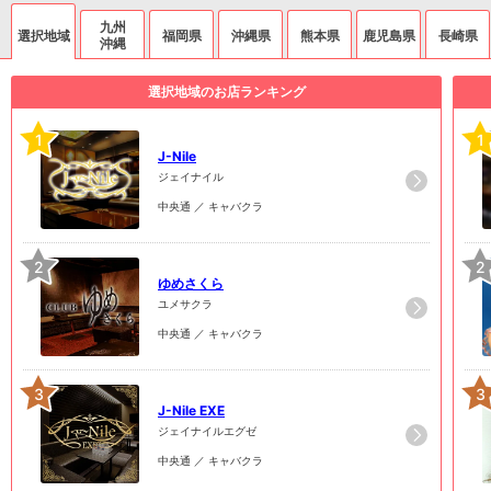
九州
選択地域
福岡県
沖縄県
熊本県
鹿児島県
長崎県
沖縄
選択地域のお店ランキング
1
1
J-Nile
ジェイナイル
中央通 ／ キャバクラ
2
2
ゆめさくら
ユメサクラ
中央通 ／ キャバクラ
3
3
J-Nile EXE
ジェイナイルエグゼ
中央通 ／ キャバクラ