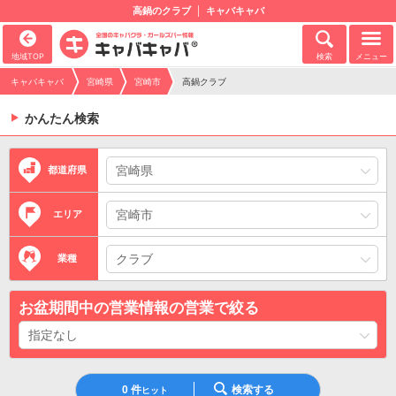
高鍋のクラブ
キャバキャバ
地域TOP
検索
メニュー
キャバキャバ
宮崎県
宮崎市
高鍋クラブ
かんたん検索
都道府県
エリア
業種
お盆期間中の営業情報の営業で絞る
0
件
検索する
ヒット