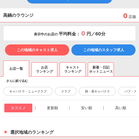
0
高鍋のラウンジ
店舗
0
平均料金：
円／60分
表示中のお店の
この地域のキャスト求人
この地域のスタッフ求人
お店
キャスト
新着・日記
お店一覧
ランキング
ランキング
ホットニュース
さらに絞り込む
キャバクラ・ニュークラブ
クラブ
朝・昼キャバクラ
パブ・ス
オススメ
更新順
安い順
高い順
選択地域のランキング