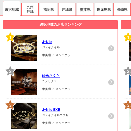
九州
選択地域
福岡県
沖縄県
熊本県
鹿児島県
長崎県
沖縄
選択地域のお店ランキング
1
1
J-Nile
ジェイナイル
中央通 ／ キャバクラ
2
2
ゆめさくら
ユメサクラ
中央通 ／ キャバクラ
3
3
J-Nile EXE
ジェイナイルエグゼ
中央通 ／ キャバクラ