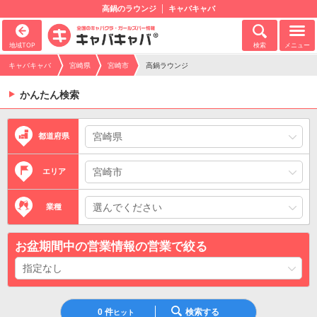
高鍋のラウンジ
キャバキャバ
地域TOP
検索
メニュー
キャバキャバ
宮崎県
宮崎市
高鍋ラウンジ
かんたん検索
都道府県
エリア
業種
お盆期間中の営業情報の営業で絞る
0
件
検索する
ヒット