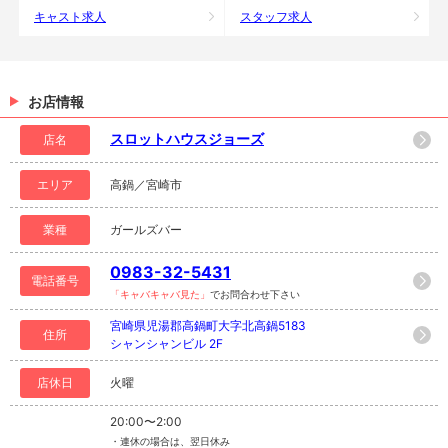
キャスト求人
スタッフ求人
お店情報
スロットハウスジョーズ
店名
エリア
高鍋／宮崎市
業種
ガールズバー
0983-32-5431
電話番号
「キャバキャバ見た」
でお問合わせ下さい
宮崎県児湯郡高鍋町大字北高鍋5183
住所
シャンシャンビル 2F
店休日
火曜
20:00〜2:00
・連休の場合は、翌日休み