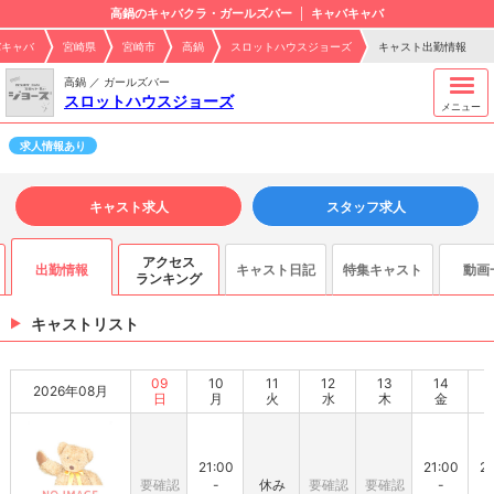
高鍋のキャバクラ・ガールズバー
キャバキャバ
バキャバ
宮崎県
宮崎市
高鍋
スロットハウスジョーズ
キャスト出勤情報
高鍋 ／ ガールズバー
スロットハウスジョーズ
メニュー
求人情報あり
キャスト求人
スタッフ求人
アクセス
出勤情報
キャスト日記
特集キャスト
動画
ランキング
キャストリスト
09
10
11
12
13
14
2026年08月
日
月
火
水
木
金
21:00
21:00
21
要確認
-
休み
要確認
要確認
-