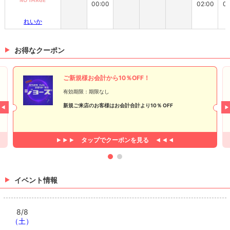
00:00
02:00
02
れいか
お得なクーポン
ご新規様お会計から10％OFF！
有効期限：期限なし
新規ご来店のお客様はお会計合計より10％ OFF
タップで
クーポンを見る
イベント情報
8/8
（土）