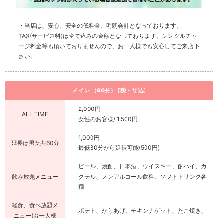
・当店は、安心、安全の低料金、明朗会計となっております。
TAX(サービス料)は全て込みの金額となっております。シングルチャ
ージ料金等も頂いておりませんので、お一人様でも安心してご来店下
さい。
メイン （60分） [税・サ込]
2,000円
ALL TIME
女性のお客様/ 1,500円
1,000円
延長は男女共60分
最低30分から延長可能(500円)
ビール、焼酎、日本酒、ウイスキー、酎ハイ、カ
飲み放題メニュー
クテル、ノンアルコール飲料、ソフトドリンク各
種
軽食、食べ放題メ
ポテト、からあげ、チキンナゲット、たこ焼き、
ニュー(お一人様