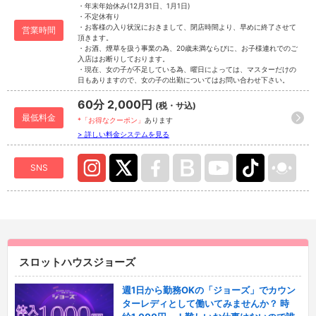
・年末年始休み(12月31日、1月1日)
・不定休有り
・お客様の入り状況におきまして、閉店時間より、早めに終了させて
営業時間
頂きます。
・お酒、煙草を扱う事業の為、20歳未満ならびに、お子様連れでのご
入店はお断りしております。
・現在、女の子が不足している為、曜日によっては、マスターだけの
日もありますので、女の子の出勤についてはお問い合わせ下さい。
60分 2,000円
(税・サ込)
最低料金
*「お得なクーポン」
あります
> 詳しい料金システムを見る
SNS
スロットハウスジョーズ
週1日から勤務OKの「ジョーズ」でカウン
ターレディとして働いてみませんか？ 時