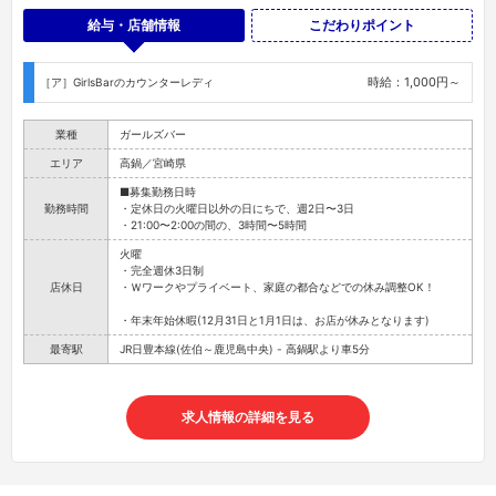
給与・店舗情報
こだわりポイント
時給：1,000円～
［ア］GirlsBarのカウンターレディ
業種
ガールズバー
エリア
高鍋／宮崎県
■募集勤務日時
勤務時間
・定休日の火曜日以外の日にちで、週2日〜3日
・21:00〜2:00の間の、3時間〜5時間
火曜
・完全週休3日制
店休日
・Ｗワークやプライベート、家庭の都合などでの休み調整OK！
・年末年始休暇(12月31日と1月1日は、お店が休みとなります)
最寄駅
JR日豊本線(佐伯～鹿児島中央) - 高鍋駅より車5分
求人情報の詳細を見る