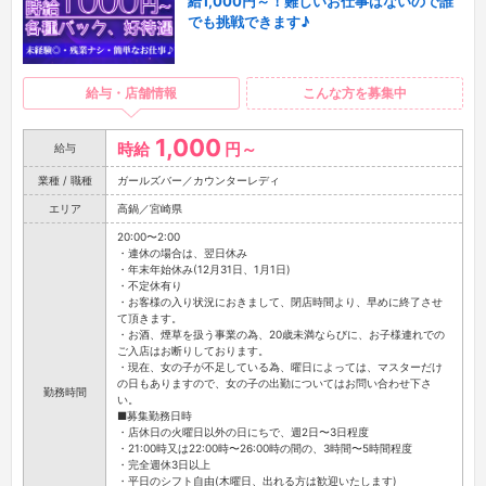
給1,000円～！難しいお仕事はないので誰
でも挑戦できます♪
給与・店舗情報
こんな方を募集中
1,000
時給
円～
給与
業種 / 職種
ガールズバー／カウンターレディ
エリア
高鍋／宮崎県
20:00〜2:00
・連休の場合は、翌日休み
・年末年始休み(12月31日、1月1日)
・不定休有り
・お客様の入り状況におきまして、閉店時間より、早めに終了させ
て頂きます。
・お酒、煙草を扱う事業の為、20歳未満ならびに、お子様連れでの
ご入店はお断りしております。
・現在、女の子が不足している為、曜日によっては、マスターだけ
の日もありますので、女の子の出勤についてはお問い合わせ下さ
勤務時間
い。
■募集勤務日時
・店休日の火曜日以外の日にちで、週2日〜3日程度
・21:00時又は22:00時〜26:00時の間の、3時間〜5時間程度
・完全週休3日以上
・平日のシフト自由(木曜日、出れる方は歓迎いたします)