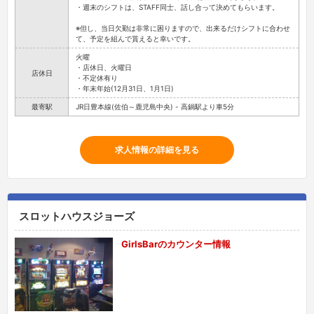
・週末のシフトは、STAFF同士、話し合って決めてもらいます。
※但し、当日欠勤は非常に困りますので、出来るだけシフトに合わせ
て、予定を組んで貰えると幸いです。
火曜
・店休日、火曜日
店休日
・不定休有り
・年末年始(12月31日、1月1日)
最寄駅
JR日豊本線(佐伯～鹿児島中央) - 高鍋駅より車5分
求人情報の詳細を見る
スロットハウスジョーズ
GirlsBarのカウンター情報