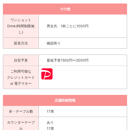
その他
ワンショット
Drink(時間制限無
男女共、1杯ごとに1000円
し)
延長方法
確認有り
目安予算
最低予算1500円〜2000円
ご利用可能な
クレジットカード
or 電子マネー
店舗詳細情報
卓・テーブル数
17席
カウンターテーブ
あり
ル
17席