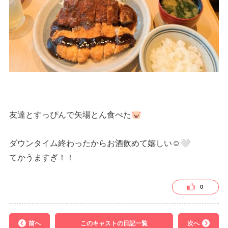
友達とすっぴんで矢場とん食べた🐷
ダウンタイム終わったからお酒飲めて嬉しい☺️🤍
てかうますぎ！！
0
前へ
このキャストの日記一覧
次へ