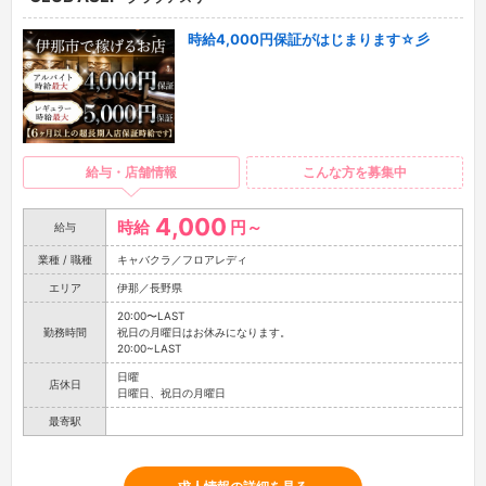
時給4,000円保証がはじまります☆彡
給与・店舗情報
こんな方を募集中
4,000
時給
円～
給与
業種 / 職種
キャバクラ／フロアレディ
エリア
伊那／長野県
20:00〜LAST
勤務時間
祝日の月曜日はお休みになります。
20:00~LAST
日曜
店休日
日曜日、祝日の月曜日
最寄駅