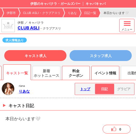
伊那のキャバクラ・ガールズバー
キャバキャバ
伊那市
CLUB ASLI - クラブアスリ
りあな
日記一覧
本日からいます🤍
伊那 ／ キャバクラ
CLUB ASLI
-
クラブアスリ
メニュー
求人情報あり
キャスト求人
スタッフ求人
新着
料金
キャスト一覧
イベント情報
出勤
ホットニュース
クーポン
riana
トップ
日記
グラビア
りあな
キャスト日記
本日からいます🤍
0