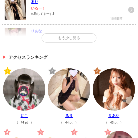
るり
いるー！
出勤してまーす♪
11時間前
りあな
います🐈‍⬛🎀
もう少し見る
11時間前
アクセスランキング
あゆみ
08/06
1
2
3
山は色んな時代を見てきたんだろうな本日出...
14時間前
>
日記一覧を見る
にこ
るり
りあな
（
74 pt
）
（
44 pt
）
（
43 pt
）
4
5
6
7