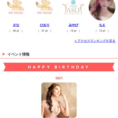
さな
ひおり
みやび
ちえ
（
39 pt
）
（
37 pt
）
（
14 pt
）
（
13 pt
）
> アクセスランキングを見る
イベント情報
HAPPY BIRTHDAY
08/1