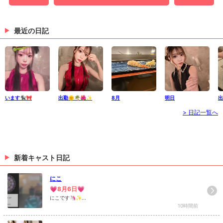
最近の日記
います🐈‍⬛🎀
出勤🌞🌴🌺✨
8月
明日
出
> 日記一覧へ
新着キャスト日記
にこ
💗8月6日💗
にこです🦄✨...
10時間前