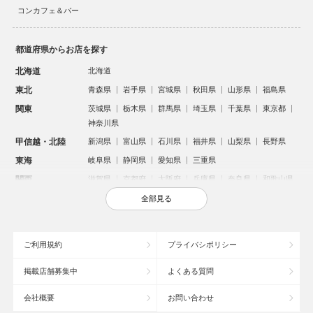
コンカフェ＆バー
都道府県からお店を探す
北海道
北海道
東北
青森県
岩手県
宮城県
秋田県
山形県
福島県
関東
茨城県
栃木県
群馬県
埼玉県
千葉県
東京都
神奈川県
甲信越・北陸
新潟県
富山県
石川県
福井県
山梨県
長野県
東海
岐阜県
静岡県
愛知県
三重県
関西
滋賀県
京都府
大阪府
兵庫県
奈良県
和歌山県
中国
鳥取県
島根県
岡山県
広島県
山口県
全部見る
四国
徳島県
香川県
愛媛県
高知県
九州・沖縄
福岡県
佐賀県
長崎県
熊本県
大分県
宮崎県
ご利用規約
プライバシポリシー
鹿児島県
沖縄県
掲載店舗募集中
よくある質問
人気のエリアからお店を探す
会社概要
お問い合わせ
新宿のキャバクラ
歌舞伎町のキャバクラ
北新地のキャバクラ