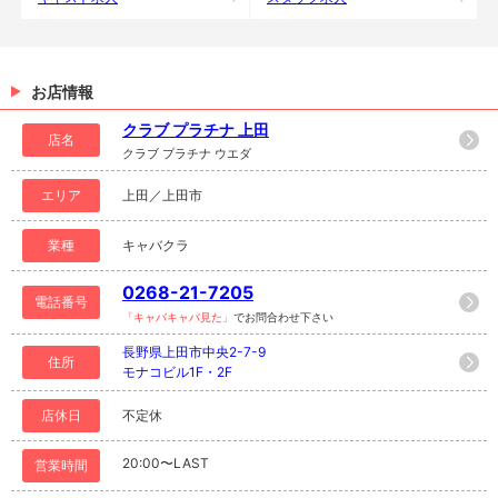
お店情報
クラブ プラチナ 上田
店名
クラブ プラチナ ウエダ
エリア
上田／上田市
業種
キャバクラ
0268-21-7205
電話番号
「キャバキャバ見た」
でお問合わせ下さい
長野県上田市中央2-7-9
住所
モナコビル1F・2F
店休日
不定休
20:00〜LAST
営業時間