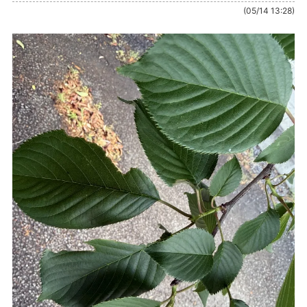
(05/14 13:28)