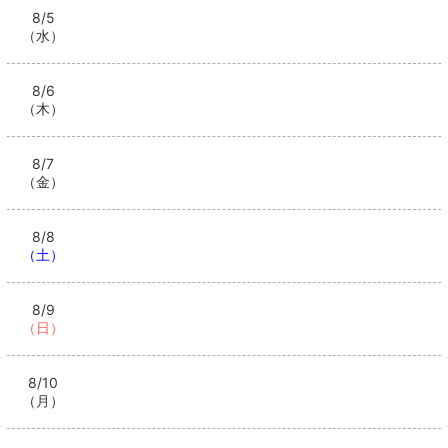
8/5
（水）
8/6
（木）
8/7
（金）
8/8
（土）
8/9
（日）
8/10
（月）