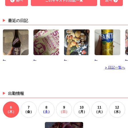
前へ
このキャストの日記一覧
次へ
最近の日記
。
。
。
。
。
> 日記一覧へ
出勤情報
6
7
8
9
10
11
12
（木）
（金）
（土）
（日）
（月）
（火）
（水）