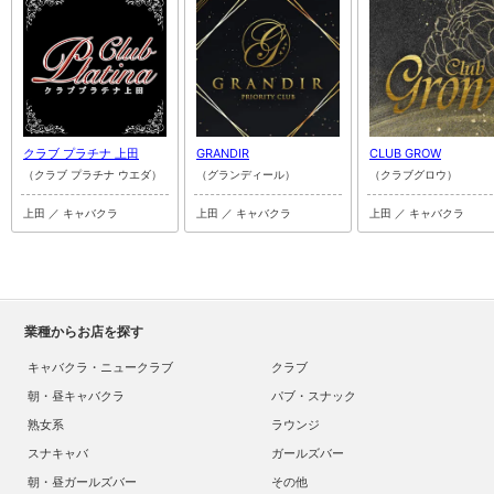
クラブ プラチナ 上田
GRANDIR
CLUB GROW
（クラブ プラチナ ウエダ）
（グランディール）
（クラブグロウ）
上田 ／ キャバクラ
上田 ／ キャバクラ
上田 ／ キャバクラ
業種からお店を探す
キャバクラ・ニュークラブ
クラブ
朝・昼キャバクラ
パブ・スナック
熟女系
ラウンジ
スナキャバ
ガールズバー
朝・昼ガールズバー
その他