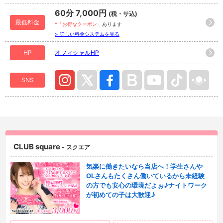
60分 7,000円
(税・サ込)
最低料金
*「お得なクーポン」
あります
> 詳しい料金システムを見る
HP
オフィシャルHP
SNS
CLUB square
- スクエア
気楽に働きたいなら当店へ！学生さんや
OLさんもたくさん働いているから未経験
の方でも安心の環境だよぉ♪ナイトワーク
が初めての子は大歓迎♪