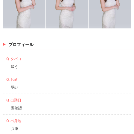
プロフィール
Q. タバコ
吸う
Q. お酒
弱い
Q. 出勤日
要確認
Q. 出身地
兵庫