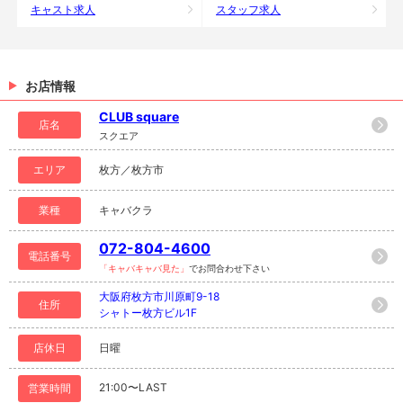
キャスト求人
スタッフ求人
お店情報
CLUB square
店名
スクエア
エリア
枚方／枚方市
業種
キャバクラ
072-804-4600
電話番号
「キャバキャバ見た」
でお問合わせ下さい
大阪府枚方市川原町9-18
住所
シャトー枚方ビル1F
店休日
日曜
21:00〜LAST
営業時間