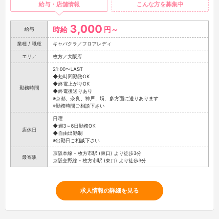
給与・店舗情報
こんな方を募集中
3,000
時給
円～
給与
業種 / 職種
キャバクラ／フロアレディ
エリア
枚方／大阪府
21:00〜LAST
◆短時間勤務OK
◆終電上がりOK
勤務時間
◆終電後送りあり
※京都、奈良、神戸、堺、多方面に送りあります
※勤務時間ご相談下さい
日曜
◆週3～6日勤務OK
店休日
◆自由出勤制
※出勤日ご相談下さい
京阪本線 - 枚方市駅 (東口) より徒歩3分
最寄駅
京阪交野線 - 枚方市駅 (東口) より徒歩3分
求人情報の詳細を見る