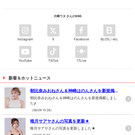
大崎ウタ さんのSNS
Instagram
X
Facebook
BLOG／etc.
YouTube
TikTok
17Live
新着＆ホットニュース
朝比奈みおねさん＆神崎はのんさんを新規掲載
♪
朝比奈みおねさん＆神崎はのんさんを新規掲載しまし
た♪
（06/09 15:28）
唯月サアヤさんの写真を更新★
唯月サアヤさんの写真を更新しました★
（06/03 15:55）