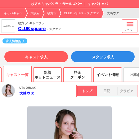
枚方のキャバクラ・ガールズバー
キャバキャバ
キャバキャバ
大阪府
枚方市
CLUB square - スクエア
大崎ウタ
枚方 ／ キャバクラ
CLUB square
-
スクエア
メニュー
求人情報あり
キャスト求人
スタッフ求人
新着
料金
キャスト一覧
イベント情報
出勤
ホットニュース
クーポン
UTA OHSAKI
トップ
日記
グラビア
大崎ウタ