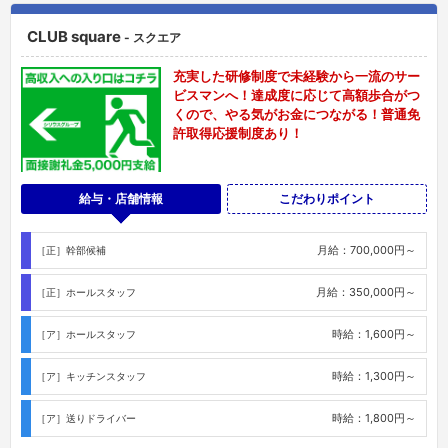
CLUB square
- スクエア
充実した研修制度で未経験から一流のサー
ビスマンへ！達成度に応じて高額歩合がつ
くので、やる気がお金につながる！普通免
許取得応援制度あり！
給与・店舗情報
こだわりポイント
月給：700,000円～
［正］幹部候補
月給：350,000円～
［正］ホールスタッフ
時給：1,600円～
［ア］ホールスタッフ
時給：1,300円～
［ア］キッチンスタッフ
時給：1,800円～
［ア］送りドライバー