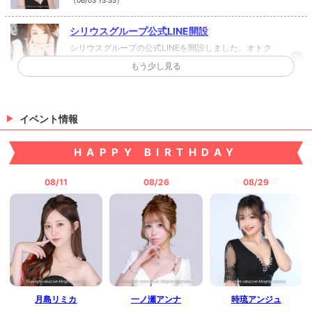
シリウスグループ公式LINE開設
シリウスグループの公式LINEを開設しました。オトク
な情報をどんどん発信していきますので友達登録よろ
もう少し見る
しくお願い致します！↓↓↓↓↓公式LINE
（06/03 15:40）
桜咲ヒナさんを新規掲載♪
イベント情報
桜咲ヒナさんを新規掲載しました♪
（03/17 14:34）
HAPPY BIRTHDAY
>
ホットニュース一覧を見る
08/11
08/26
08/29
月島リミカ
一ノ瀬アンナ
時琉アンジュ