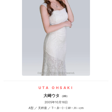
UTA OHSAKI
大崎ウタ
（20）
2005年10月16日
A型 ／ 天秤座 ／ T--.B--(--).W--.H--cm