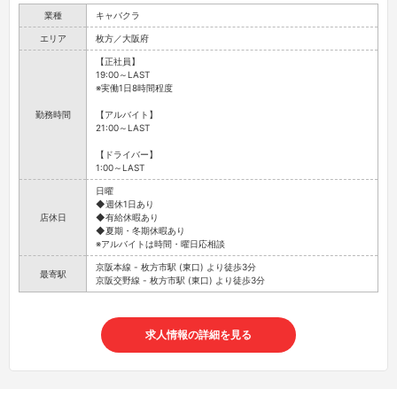
業種
キャバクラ
エリア
枚方／大阪府
【正社員】
19:00～LAST
※実働1日8時間程度
勤務時間
【アルバイト】
21:00～LAST
【ドライバー】
1:00～LAST
日曜
◆週休1日あり
店休日
◆有給休暇あり
◆夏期・冬期休暇あり
※アルバイトは時間・曜日応相談
京阪本線 - 枚方市駅 (東口) より徒歩3分
最寄駅
京阪交野線 - 枚方市駅 (東口) より徒歩3分
求人情報の詳細を見る