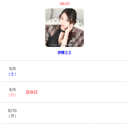
08/31
伊崎ララ
8/8
（土）
8/9
店休日
（日）
8/10
（月）