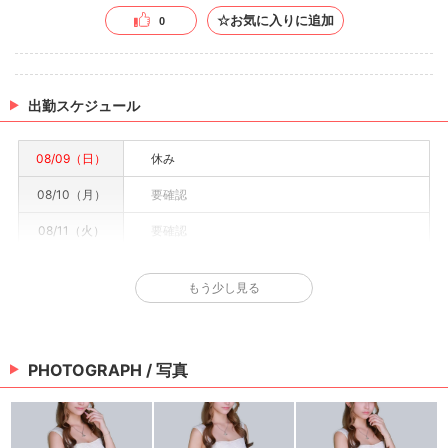
☆お気に入りに追加
0
出勤スケジュール
08/09（日）
休み
08/10（月）
要確認
08/11（火）
要確認
08/12（水）
要確認
もう少し見る
08/13（木）
要確認
08/14（金）
要確認
PHOTOGRAPH / 写真
08/15（土）
要確認
※情報はあくまで予定でキャストまたは出勤情報は一部です。詳細はお店にお問い合わせく
ださい。