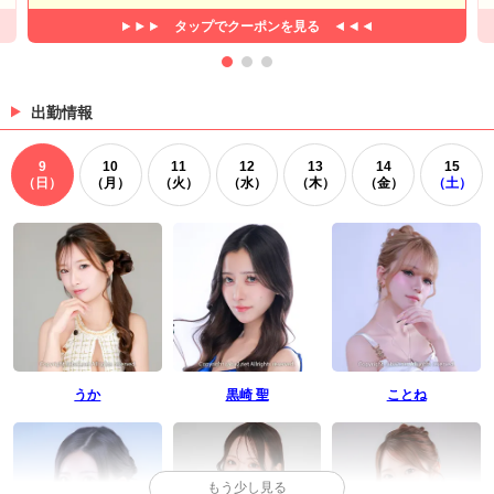
タップで
クーポンを見る
出勤情報
9
10
11
12
13
14
15
（日）
（月）
（火）
（水）
（木）
（金）
（土）
うか
黒崎 聖
ことね
もう少し見る