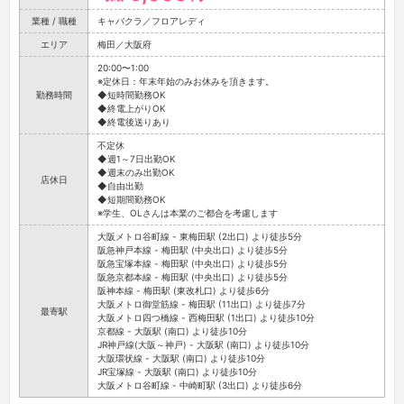
業種 / 職種
キャバクラ／フロアレディ
エリア
梅田／大阪府
20:00〜1:00
※定休日：年末年始のみお休みを頂きます。
勤務時間
◆短時間勤務OK
◆終電上がりOK
◆終電後送りあり
不定休
◆週1～7日出勤OK
◆週末のみ出勤OK
店休日
◆自由出勤
◆短期間勤務OK
※学生、OLさんは本業のご都合を考慮します
大阪メトロ谷町線 - 東梅田駅 (2出口) より徒歩5分
阪急神戸本線 - 梅田駅 (中央出口) より徒歩5分
阪急宝塚本線 - 梅田駅 (中央出口) より徒歩5分
阪急京都本線 - 梅田駅 (中央出口) より徒歩5分
阪神本線 - 梅田駅 (東改札口) より徒歩6分
大阪メトロ御堂筋線 - 梅田駅 (11出口) より徒歩7分
最寄駅
大阪メトロ四つ橋線 - 西梅田駅 (1出口) より徒歩10分
京都線 - 大阪駅 (南口) より徒歩10分
JR神戸線(大阪～神戸) - 大阪駅 (南口) より徒歩10分
大阪環状線 - 大阪駅 (南口) より徒歩10分
JR宝塚線 - 大阪駅 (南口) より徒歩10分
大阪メトロ谷町線 - 中崎町駅 (3出口) より徒歩6分