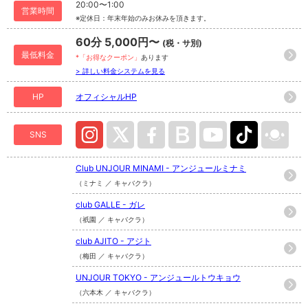
20:00〜1:00
営業時間
※定休日：年末年始のみお休みを頂きます。
60分 5,000円〜
(税・サ別)
最低料金
*「お得なクーポン」
あります
> 詳しい料金システムを見る
HP
オフィシャルHP
SNS
Club UNJOUR MINAMI - アンジュールミナミ
（ミナミ ／ キャバクラ）
club GALLE - ガレ
（祇園 ／ キャバクラ）
club AJITO - アジト
（梅田 ／ キャバクラ）
UNJOUR TOKYO - アンジュールトウキョウ
（六本木 ／ キャバクラ）