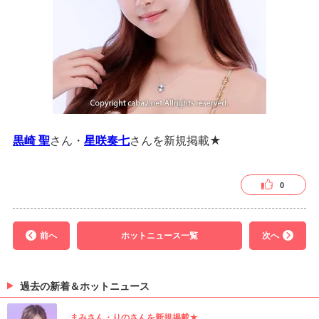
黒崎 聖
さん・
星咲奏七
さんを新規掲載★
0
前へ
ホットニュース一覧
次へ
過去の新着＆ホットニュース
まみさん・りのさんを新規掲載★