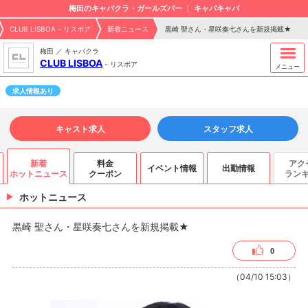
梅田のキャバクラ・ガールズバー
キャバキャバ
CLUB LISBOA - リスボア
新着ニュース
黒崎 聖さん・星咲奏七さんを新規掲載★
梅田 ／ キャバクラ
CLUB LISBOA
-
リスボア
メニュー
求人情報あり
キャスト求人
スタッフ求人
新着
料金
アク
イベント情報
出勤情報
ホットニュース
クーポン
ラン
ホットニュース
黒崎 聖さん・星咲奏七さんを新規掲載★
0
（04/10 15:03）