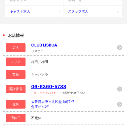
キャスト求人
スタッフ求人
お店情報
CLUB LISBOA
店名
リスボア
エリア
梅田／梅田
業種
キャバクラ
06-6360-5788
電話番号
「キャバキャバ見た」
でお問合わせ下さい
大阪府大阪市北区堂山町7-7
住所
角庄ビル2F
店休日
不定休