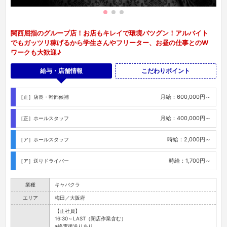
関西屈指のグループ店！お店もキレイで環境バツグン！アルバイト
でもガッツリ稼げるから学生さんやフリーター、お昼の仕事とのW
ワークも大歓迎♪
給与・店舗情報
こだわりポイント
月給：600,000円～
［正］店長・幹部候補
月給：400,000円～
［正］ホールスタッフ
時給：2,000円～
［ア］ホールスタッフ
時給：1,700円～
［ア］送りドライバー
業種
キャバクラ
エリア
梅田／大阪府
【正社員】
16:30～LAST（閉店作業含む）
※終電後送りあり