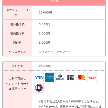
その他
個室チャージ（1
20,000円
室）
場外指名料
3,000円
場内指名料
3,000円
同伴料
3,000円
ハウスボトル
ウィスキー、ブランデー
目安予算
12,200円
ご利用可能な
クレジットカード
or 電子マネー
※指名料金は2人目から4,000円/名になります。
※VIPチャージ、個室チャージは1時間毎になりま