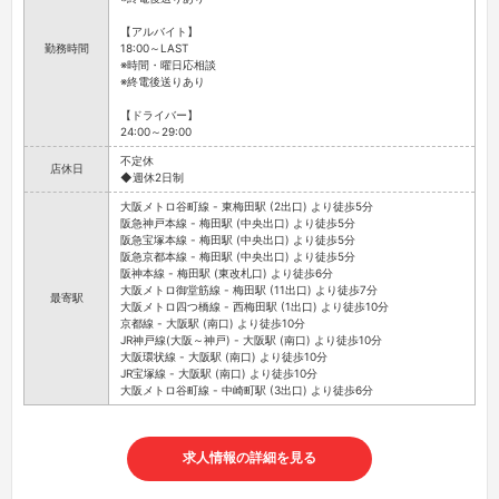
【アルバイト】
勤務時間
18:00～LAST
※時間・曜日応相談
※終電後送りあり
【ドライバー】
24:00～29:00
不定休
店休日
◆週休2日制
大阪メトロ谷町線 - 東梅田駅 (2出口) より徒歩5分
阪急神戸本線 - 梅田駅 (中央出口) より徒歩5分
阪急宝塚本線 - 梅田駅 (中央出口) より徒歩5分
阪急京都本線 - 梅田駅 (中央出口) より徒歩5分
阪神本線 - 梅田駅 (東改札口) より徒歩6分
大阪メトロ御堂筋線 - 梅田駅 (11出口) より徒歩7分
最寄駅
大阪メトロ四つ橋線 - 西梅田駅 (1出口) より徒歩10分
京都線 - 大阪駅 (南口) より徒歩10分
JR神戸線(大阪～神戸) - 大阪駅 (南口) より徒歩10分
大阪環状線 - 大阪駅 (南口) より徒歩10分
JR宝塚線 - 大阪駅 (南口) より徒歩10分
大阪メトロ谷町線 - 中崎町駅 (3出口) より徒歩6分
求人情報の詳細を見る