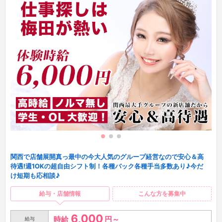
関西で店舗展開真っ最中の今大人気のグループ経営なので安心＆高
待遇!週1OKの超自由シフト制！各種バック各種手当多数あり♪今だ
け短期も応相談♪
給与・店舗情報
こんな方を募集中
6,000
時給
円～
給与