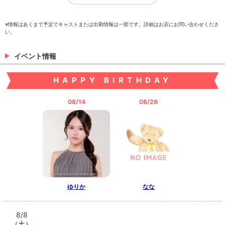
※情報はあくまで予定でキャストまたは出勤情報は一部です。詳細はお店にお問い合わせくださ
い。
ゆづき
れい
りか
イベント情報
HAPPY BIRTHDAY
08/14
08/26
つき
> 出勤情報を見る
ゆりか
なな
8/8
（土）