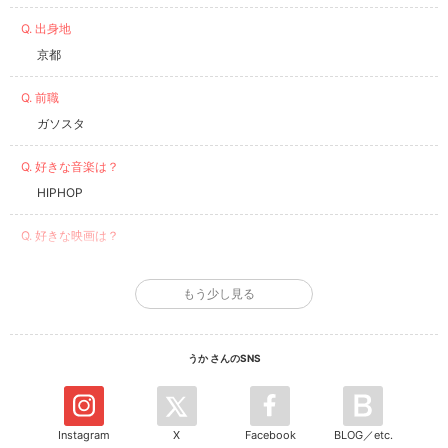
Q. 出身地
京都
Q. 前職
ガソスタ
Q. 好きな音楽は？
HIPHOP
Q. 好きな映画は？
ホラー
もう少し見る
Q. 好きな食べ物は？
カレーうどん
うか さんのSNS
Q. 欲しいものは？
時間
Instagram
X
Facebook
BLOG／etc.
Q. お気に入りのブランドは？