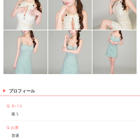
プロフィール
Q. タバコ
吸う
Q. お酒
普通