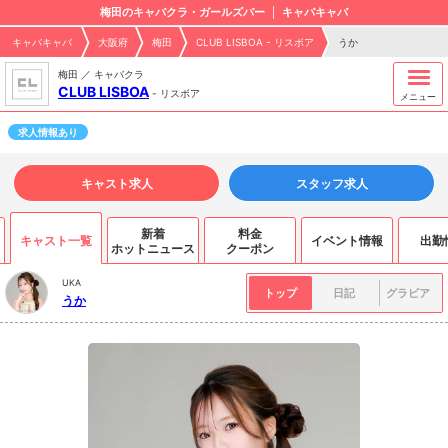
梅田のキャバクラ・ガールズバー
キャバキャバ
キャバキャバ
大阪府
梅田
CLUB LISBOA - リスボア
うか
梅田 ／ キャバクラ
CLUB LISBOA
-
リスボア
メニュー
求人情報あり
キャスト求人
スタッフ求人
新着
料金
キャスト一覧
イベント情報
出勤
ホットニュース
クーポン
UKA
トップ
日記
グラビア
うか