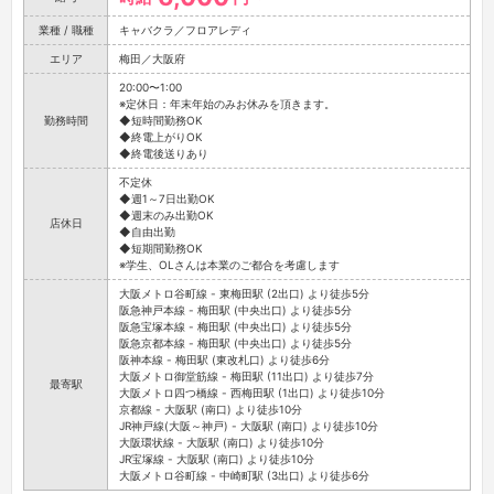
業種 / 職種
キャバクラ／フロアレディ
エリア
梅田／大阪府
20:00〜1:00
※定休日：年末年始のみお休みを頂きます。
勤務時間
◆短時間勤務OK
◆終電上がりOK
◆終電後送りあり
不定休
◆週1～7日出勤OK
◆週末のみ出勤OK
店休日
◆自由出勤
◆短期間勤務OK
※学生、OLさんは本業のご都合を考慮します
大阪メトロ谷町線 - 東梅田駅 (2出口) より徒歩5分
阪急神戸本線 - 梅田駅 (中央出口) より徒歩5分
阪急宝塚本線 - 梅田駅 (中央出口) より徒歩5分
阪急京都本線 - 梅田駅 (中央出口) より徒歩5分
阪神本線 - 梅田駅 (東改札口) より徒歩6分
大阪メトロ御堂筋線 - 梅田駅 (11出口) より徒歩7分
最寄駅
大阪メトロ四つ橋線 - 西梅田駅 (1出口) より徒歩10分
京都線 - 大阪駅 (南口) より徒歩10分
JR神戸線(大阪～神戸) - 大阪駅 (南口) より徒歩10分
大阪環状線 - 大阪駅 (南口) より徒歩10分
JR宝塚線 - 大阪駅 (南口) より徒歩10分
大阪メトロ谷町線 - 中崎町駅 (3出口) より徒歩6分