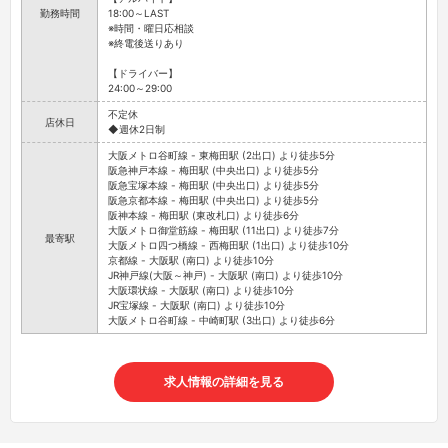
勤務時間
18:00～LAST
※時間・曜日応相談
※終電後送りあり
【ドライバー】
24:00～29:00
不定休
店休日
◆週休2日制
大阪メトロ谷町線 - 東梅田駅 (2出口) より徒歩5分
阪急神戸本線 - 梅田駅 (中央出口) より徒歩5分
阪急宝塚本線 - 梅田駅 (中央出口) より徒歩5分
阪急京都本線 - 梅田駅 (中央出口) より徒歩5分
阪神本線 - 梅田駅 (東改札口) より徒歩6分
大阪メトロ御堂筋線 - 梅田駅 (11出口) より徒歩7分
最寄駅
大阪メトロ四つ橋線 - 西梅田駅 (1出口) より徒歩10分
京都線 - 大阪駅 (南口) より徒歩10分
JR神戸線(大阪～神戸) - 大阪駅 (南口) より徒歩10分
大阪環状線 - 大阪駅 (南口) より徒歩10分
JR宝塚線 - 大阪駅 (南口) より徒歩10分
大阪メトロ谷町線 - 中崎町駅 (3出口) より徒歩6分
求人情報の詳細を見る