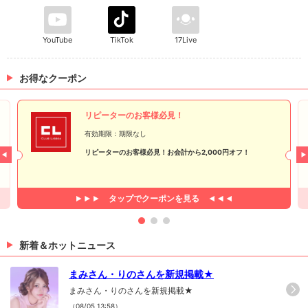
VUITTON
YouTube
TikTok
17Live
Q. 幸せを感じる瞬間は？
おいしいものをたべてる時
お得なクーポン
Q. 好きなタイプの男性は？
私のことが好きな人
リピーターのお客様必見！
有効期限：期限なし
Q. あなたは何フェチ？
リピーターのお客様必見！お会計から2,000円オフ！
におい
Q. 私…意外と○○なんです
タップで
クーポンを見る
鬼のマイペース
Q. 今一番ハマっていることは？
新着＆ホットニュース
早起き
まみさん・りのさんを新規掲載★
Q. 自分を動物に例えると？
まみさん・りのさんを新規掲載★
ねこ
（08/05 13:58）