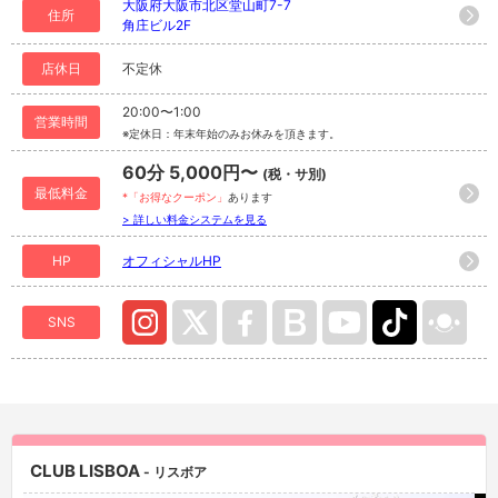
大阪府大阪市北区堂山町7-7
住所
角庄ビル2F
店休日
不定休
20:00〜1:00
営業時間
※定休日：年末年始のみお休みを頂きます。
60分 5,000円〜
(税・サ別)
最低料金
*「お得なクーポン」
あります
> 詳しい料金システムを見る
HP
オフィシャルHP
SNS
CLUB LISBOA
- リスボア