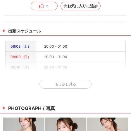
☆お気に入りに追加
0
出勤スケジュール
08/08（土）
20:00 - 01:00
08/09（日）
20:00 - 01:00
08/10（月）
20:00 - 01:00
08/11（火）
20:00 - 01:00
もう少し見る
08/12（水）
20:00 - 01:00
08/13（木）
要確認
PHOTOGRAPH / 写真
08/14（金）
20:00 - 01:00
※情報はあくまで予定でキャストまたは出勤情報は一部です。詳細はお店にお問い合わせく
ださい。