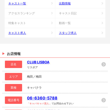
キャスト一覧
出勤情報
アクセスランキング
キャスト日記
特集キャスト
動画一覧
キャスト求人
スタッフ求人
お店情報
CLUB LISBOA
店名
リスボア
エリア
梅田／梅田
業種
キャバクラ
06-6360-5788
電話番号
「キャバキャバ見た」
でお問合わせ下さい