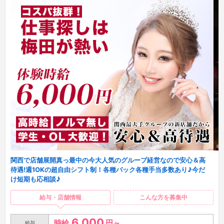
関西で店舗展開真っ最中の今大人気のグループ経営なので安心＆高
待遇!週1OKの超自由シフト制！各種バック各種手当多数あり♪今だ
け短期も応相談♪
給与・店舗情報
こんな方を募集中
6,000
時給
円～
給与