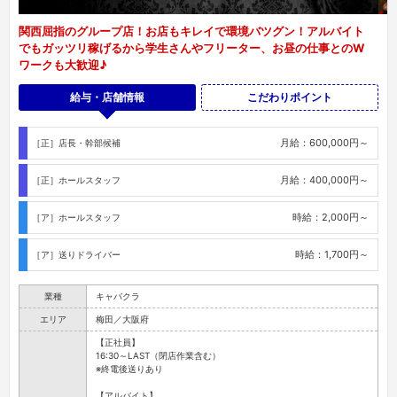
関西屈指のグループ店！お店もキレイで環境バツグン！アルバイト
でもガッツリ稼げるから学生さんやフリーター、お昼の仕事とのW
ワークも大歓迎♪
給与・店舗情報
こだわりポイント
月給：600,000円～
［正］店長・幹部候補
月給：400,000円～
［正］ホールスタッフ
時給：2,000円～
［ア］ホールスタッフ
時給：1,700円～
［ア］送りドライバー
業種
キャバクラ
エリア
梅田／大阪府
【正社員】
16:30～LAST（閉店作業含む）
※終電後送りあり
【アルバイト】