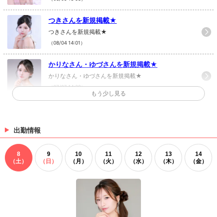
Q. 明日地球が最後です。何をしますか？
つきさんを新規掲載★
おいしいものを食べまくる
つきさんを新規掲載★
（08/04 14:01）
かりなさん・ゆづさんを新規掲載★
かりなさん・ゆづさんを新規掲載★
（07/27 14:32）
もう少し見る
りんさん・きらりさんを新規掲載★
りんさん・きらりさんを新規掲載★
出勤情報
（07/15 14:02）
>
ホットニュース一覧を見る
8
9
10
11
12
13
14
（土）
（日）
（月）
（火）
（水）
（木）
（金）