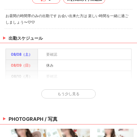
お昼間の時間帯のみの出勤です お会い出来た方は 楽しい時間を一緒に過ご
しましょう〜♡♡
出勤スケジュール
08/08（土）
要確認
08/09（日）
休み
08/10（月）
要確認
08/11（火）
要確認
もう少し見る
08/12（水）
要確認
08/13（木）
要確認
PHOTOGRAPH / 写真
08/14（金）
要確認
※情報はあくまで予定でキャストまたは出勤情報は一部です。詳細はお店にお問い合わせく
ださい。