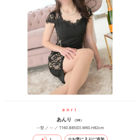
anri
あんり
（38）
--型 ／ -- ／ T160.B85(D).W60.H82cm
☆お気に入りに追加
1