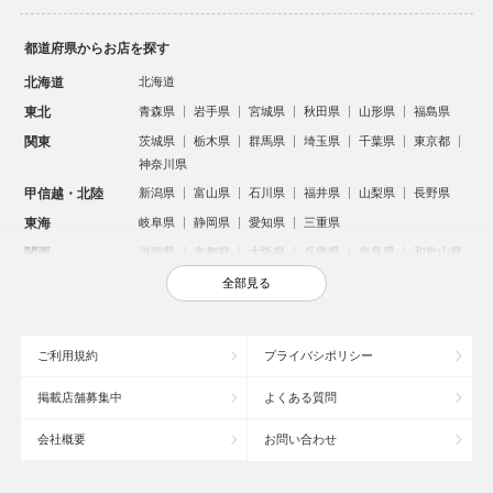
都道府県からお店を探す
北海道
北海道
東北
青森県
岩手県
宮城県
秋田県
山形県
福島県
関東
茨城県
栃木県
群馬県
埼玉県
千葉県
東京都
神奈川県
甲信越・北陸
新潟県
富山県
石川県
福井県
山梨県
長野県
東海
岐阜県
静岡県
愛知県
三重県
関西
滋賀県
京都府
大阪府
兵庫県
奈良県
和歌山県
中国
鳥取県
島根県
岡山県
広島県
山口県
全部見る
四国
徳島県
香川県
愛媛県
高知県
九州・沖縄
福岡県
佐賀県
長崎県
熊本県
大分県
宮崎県
ご利用規約
プライバシポリシー
鹿児島県
沖縄県
掲載店舗募集中
よくある質問
人気のエリアからお店を探す
会社概要
お問い合わせ
新宿のキャバクラ
歌舞伎町のキャバクラ
北新地のキャバクラ
札幌市のキャバクラ
すすきののキャバクラ
池袋のキャバクラ