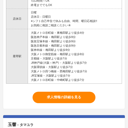
1日2時間～OK
終電まででもOK
日曜
店休日：日曜日
店休日
※シフト自己申告で休みも自由、時間、曜日応相談!!
お気軽に相談ご相談ください☆
大阪メトロ谷町線 - 東梅田駅より徒歩4分
阪急神戸本線 - 梅田駅より徒歩9分
阪急宝塚本線 - 梅田駅より徒歩9分
阪急京都本線 - 梅田駅より徒歩9分
阪神本線 - 梅田駅より徒歩9分
大阪メトロ御堂筋線 - 梅田駅より徒歩9分
最寄駅
京都線 - 大阪駅より徒歩7分
JR神戸線(大阪～神戸) - 大阪駅より徒歩7分
大阪環状線 - 大阪駅より徒歩7分
大阪メトロ四つ橋線 - 西梅田駅より徒歩7分
JR宝塚線 - 大阪駅より徒歩7分
大阪メトロ谷町線 - 中崎町駅より徒歩7分
求人情報の詳細を見る
玉響
- タマユラ