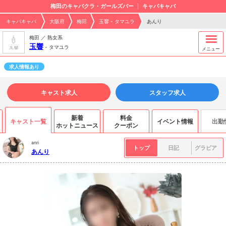
梅田のキャバクラ・ガールズバー
キャバキャバ
キャバキャバ
大阪府
梅田
玉響 - タマユラ
あんり
梅田 ／ 熟女系
玉響
-
タマユラ
メニュー
求人情報あり
キャスト求人
スタッフ求人
新着
料金
キャスト一覧
イベント情報
出勤
ホットニュース
クーポン
anri
トップ
日記
グラビア
あんり