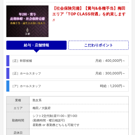
【社会保険完備】【賞与&各種手当】梅田
エリア「TOP CLASS待遇」を約束します
♬
給与・店舗情報
こだわりポイント
月給：400,000円～
［正］幹部候補
月給：300,000円～
［正］ホールスタッフ
時給：1,200円～
［ア］ホールスタッフ
業種
熟女系
エリア
梅田／大阪府
シフト2交代制(昼11:00～翌1:00)
勤務時間
(勤務時間・曜日相談可)
昼勤務 or 夜勤務どちらも可能です
店休日