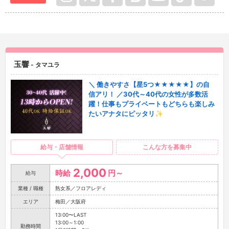
玉響
- タマユラ
＼ 働きやすさ【星5つ★★★★★】の自
信アリ！ ／30代～40代の女性が多数活
躍！仕事もプライベートもどちらも楽しみ
たいアナタにピッタリ✨
給与・店舗情報
こんな方を募集中
2,000
時給
円～
給与
業種 / 職種
熟女系／フロアレディ
エリア
梅田／大阪府
13:00〜LAST
13:00～1:00
勤務時間