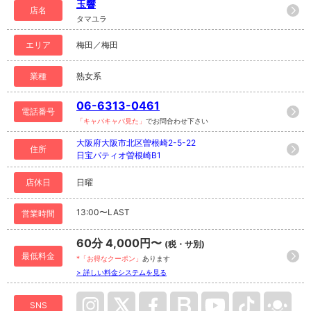
玉響
店名
タマユラ
エリア
梅田／梅田
業種
熟女系
06-6313-0461
電話番号
「キャバキャバ見た」
でお問合わせ下さい
大阪府大阪市北区曽根崎2-5-22
住所
日宝パティオ曽根崎B1
店休日
日曜
13:00〜LAST
営業時間
60分 4,000円〜
(税・サ別)
最低料金
*「お得なクーポン」
あります
> 詳しい料金システムを見る
SNS