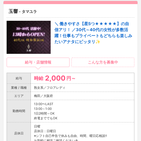
玉響
- タマユラ
＼ 働きやすさ【星5つ★★★★★】の自
信アリ！ ／30代～40代の女性が多数活
躍！仕事もプライベートもどちらも楽しみ
たいアナタにピッタリ✨
給与・店舗情報
こんな方を募集中
2,000
時給
円～
給与
業種 / 職種
熟女系／フロアレディ
エリア
梅田／大阪府
13:00〜LAST
13:00～1:00
勤務時間
1日2時間～OK
終電まででもOK
日曜
店休日：日曜日
店休日
※シフト自己申告で休みも自由、時間、曜日応相談!!
お気軽に相談ご相談ください☆