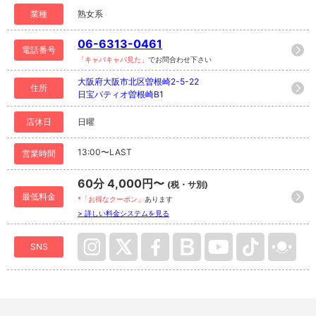
業種
熟女系
06-6313-0461
電話番号
「キャバキャバ見た」
でお問合わせ下さい
大阪府大阪市北区曽根崎2-5-22
住所
日宝パティオ曽根崎B1
店休日
日曜
13:00〜LAST
営業時間
60分 4,000円〜
(税・サ別)
最低料金
*「お得なクーポン」
あります
> 詳しい料金システムを見る
SNS