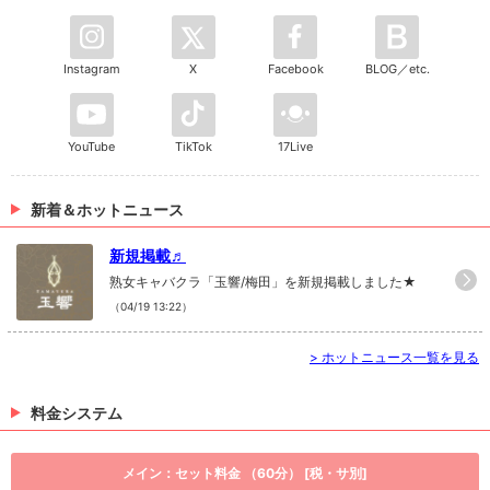
Instagram
X
Facebook
BLOG／etc.
YouTube
TikTok
17Live
新着＆ホットニュース
新規掲載♬
熟女キャバクラ「玉響/梅田」を新規掲載しました★
（04/19 13:22）
>
ホットニュース一覧を見る
料金システム
メイン：セット料金 （60分） [税・サ別]