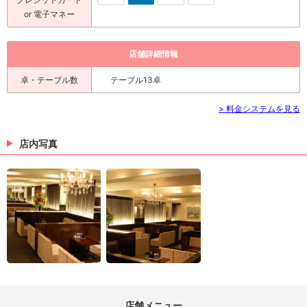
or 電子マネー
店舗詳細情報
卓・テーブル数
テーブル13卓
> 料金システムを見る
店内写真
店舗メニュー