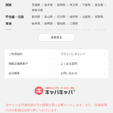
関東
茨城県
栃木県
群馬県
埼玉県
千葉県
東京都
神奈川県
甲信越・北陸
新潟県
富山県
石川県
福井県
山梨県
長野県
東海
岐阜県
静岡県
愛知県
三重県
関西
滋賀県
京都府
大阪府
兵庫県
奈良県
和歌山県
中国
鳥取県
島根県
岡山県
広島県
山口県
全部見る
四国
徳島県
香川県
愛媛県
高知県
九州・沖縄
福岡県
佐賀県
長崎県
熊本県
大分県
宮崎県
ご利用規約
プライバシポリシー
鹿児島県
沖縄県
掲載店舗募集中
よくある質問
人気のエリアからお店を探す
会社概要
お問い合わせ
新宿のキャバクラ
歌舞伎町のキャバクラ
北新地のキャバクラ
札幌市のキャバクラ
すすきののキャバクラ
池袋のキャバクラ
ミナミのキャバクラ
大宮のキャバクラ
六本木のキャバクラ
新潟市のキャバクラ
池袋駅（西口）のキャバクラ
池袋駅（東口）のキャバクラ
高崎市のキャバクラ
福岡市のキャバクラ
当サイトは20歳未満の方の閲覧を固くお断りいたします。また、20歳未満
長野市のキャバクラ
宇都宮市のキャバクラ
新潟駅前のキャバクラ
の方の飲酒は法律で禁じられています。