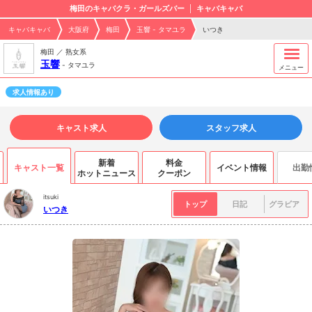
梅田のキャバクラ・ガールズバー
キャバキャバ
キャバキャバ
大阪府
梅田
玉響 - タマユラ
いつき
梅田 ／ 熟女系
玉響
-
タマユラ
メニュー
求人情報あり
キャスト求人
スタッフ求人
新着
料金
キャスト一覧
イベント情報
出勤
ホットニュース
クーポン
itsuki
トップ
日記
グラビア
いつき