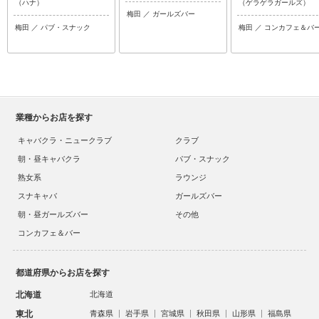
（ハナ）
（ゲラゲラガールズ）
梅田 ／ ガールズバー
梅田 ／ パブ・スナック
梅田 ／ コンカフェ＆バ
業種からお店を探す
キャバクラ・ニュークラブ
クラブ
朝・昼キャバクラ
パブ・スナック
熟女系
ラウンジ
スナキャバ
ガールズバー
朝・昼ガールズバー
その他
コンカフェ＆バー
都道府県からお店を探す
北海道
北海道
東北
青森県
岩手県
宮城県
秋田県
山形県
福島県