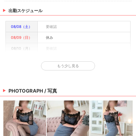
出勤スケジュール
08/08（土）
要確認
08/09（日）
休み
08/10（月）
要確認
08/11（火）
要確認
もう少し見る
08/12（水）
要確認
08/13（木）
要確認
PHOTOGRAPH / 写真
08/14（金）
要確認
※情報はあくまで予定でキャストまたは出勤情報は一部です。詳細はお店にお問い合わせく
ださい。