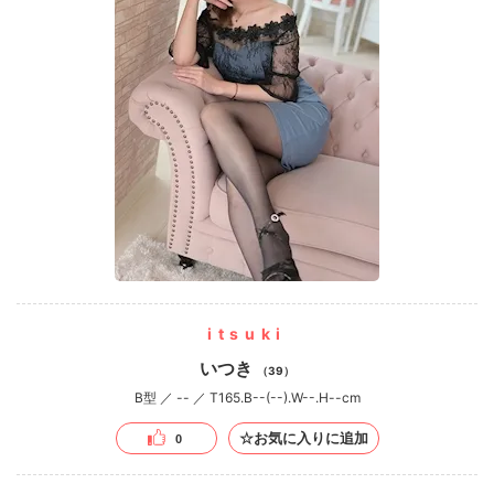
itsuki
いつき
（39）
B型 ／ -- ／ T165.B--(--).W--.H--cm
☆お気に入りに追加
0