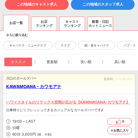
この地域のキャスト求人
この地域のスタッフ求人
お店
キャスト
新着・日記
お店一覧
ランキング
ランキング
ホットニュース
さらに絞り込む
キャバクラ・ニュークラブ
クラブ
朝・昼キャバクラ
パブ・ス
オススメ
更新順
安い順
高い順
川口のガールズバー
更新時：
----/--/--
KAWAMOANA - カワモアナ
ハワイスタイルのリラックス空間が広がる【KAWAMOANA-カワモアナ】
仕事帰りにリフレッシュできるカジュアルなガールズバーです♪
19:00～LAST
0
日曜
☆お気に入り
60分 3,000円
(税・サ別)