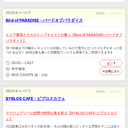
川口のキャバクラ
更新時：
----/--/--
Bird of PARADISE - バードオブパラダイス
エリア最高クラスのトップキャストが集う【Bird of PARADISE-バードオブ
パラダイス】
18~30歳までの幅広いキャストが在籍しているので貴方にぴったりな子がきっと見
つかるはず！ 店内は落ち着いた雰囲気で一人でも団体でもご利用できます♪
20:00～LAST
3
年中無休
☆お気に入り
60分 5,000円
(税・サ別)
川口のキャバクラ
更新時：
----/--/--
BYBLOS CAFE - ビブロスカフェ
ラグジュアリーな空間で特別な夜を彩る【BYBLOS CAFE-ビブロスカフ
ェ】
川口駅東口を出てすぐの好立地！ 大人の隠れ家にピッタリな空間がそこには在り