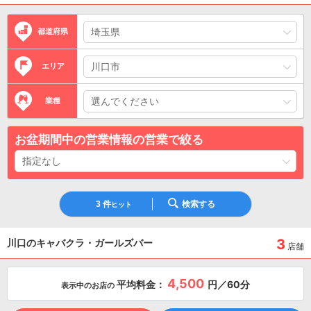
都道府県
エリア
業種
お盆期間中の営業情報の営業で絞る
3
件
検索する
ヒット
3
川口のキャバクラ・ガールズバー
店舗
4,500
平均料金：
円／60分
表示中のお店の