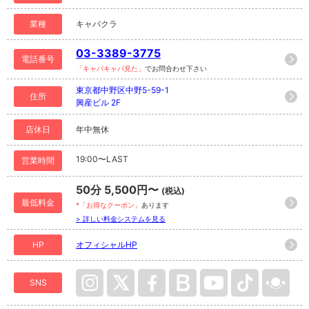
業種
キャバクラ
03-3389-3775
電話番号
「キャバキャバ見た」
でお問合わせ下さい
東京都中野区中野5-59-1
住所
興産ビル 2F
店休日
年中無休
19:00〜LAST
営業時間
50分 5,500円〜
(税込)
最低料金
*「お得なクーポン」
あります
> 詳しい料金システムを見る
HP
オフィシャルHP
SNS