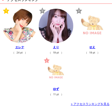
1
2
2
エレナ
えり
せえ
（
24 pt
）
（
19 pt
）
（
19 pt
）
4
ゆず
（
11 pt
）
> アクセスランキングを見る