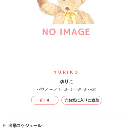
YURIKO
ゆりこ
--型 ／ -- ／ T--.B--(--).W--.H--cm
☆お気に入りに追加
0
出勤スケジュール