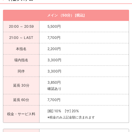
メイン （50分） [税込]
20:00 ～ 20:59
5,500円
21:00 ～ LAST
7,700円
本指名
2,200円
場内指名
3,300円
同伴
3,300円
3,850円
延長 30分
確認あり
延長 60分
7,700円
[税] 10% [サ] 20%
税金・サービス料
※税金のみ上記金額に含まれます