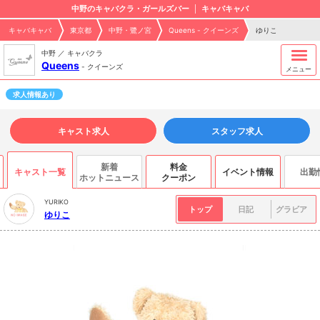
中野のキャバクラ・ガールズバー
キャバキャバ
キャバキャバ
東京都
中野・鷺ノ宮
Queens - クイーンズ
ゆりこ
中野 ／ キャバクラ
Queens
-
クイーンズ
メニュー
求人情報あり
キャスト求人
スタッフ求人
新着
料金
キャスト一覧
イベント情報
出勤
ホットニュース
クーポン
YURIKO
トップ
日記
グラビア
ゆりこ