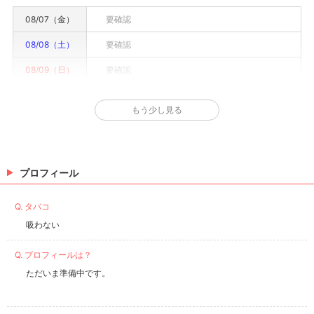
08/07（金）
要確認
08/08（土）
要確認
08/09（日）
要確認
08/10（月）
要確認
もう少し見る
08/11（火）
要確認
08/12（水）
要確認
08/13（木）
要確認
プロフィール
※情報はあくまで予定でキャストまたは出勤情報は一部です。詳細はお店にお問い合わせく
Q. タバコ
ださい。
吸わない
Q. プロフィールは？
ただいま準備中です。