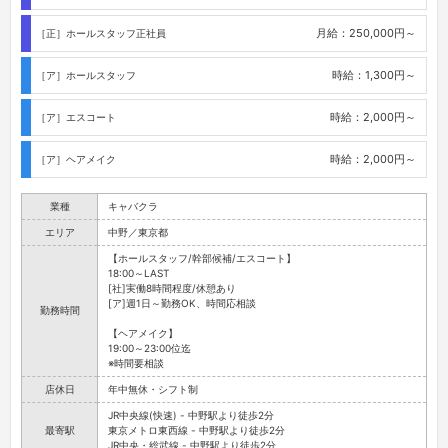
月給：250,000円～
［正］ホールスタッフ正社員
時給：1,300円～
［ア］ホールスタッフ
時給：2,000円～
［ア］エスコート
時給：2,000円～
［ア］ヘアメイク
業種
キャバクラ
エリア
中野／東京都
【ホールスタッフ/幹部候補/エスコート】
18:00～LAST
[社]実働8時間程度/休憩あり
[ア]週1日～勤務OK、時間応相談
勤務時間
【ヘアメイク】
19:00～23:00位迄
※時間要相談
店休日
年中無休・シフト制
JR中央線(快速) - 中野駅より徒歩2分
最寄駅
東京メトロ東西線 - 中野駅より徒歩2分
JR中央・総武線 - 中野駅より徒歩2分