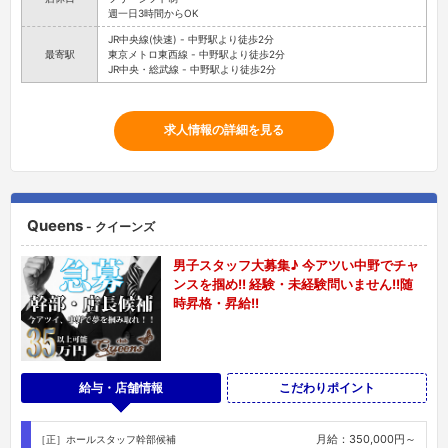
週一日3時間からOK
JR中央線(快速) - 中野駅より徒歩2分
最寄駅
東京メトロ東西線 - 中野駅より徒歩2分
JR中央・総武線 - 中野駅より徒歩2分
求人情報の詳細を見る
Queens
- クイーンズ
男子スタッフ大募集♪ 今アツい中野でチャ
ンスを掴め!! 経験・未経験問いません!!随
時昇格・昇給!!
給与・店舗情報
こだわりポイント
月給：350,000円～
［正］ホールスタッフ幹部候補