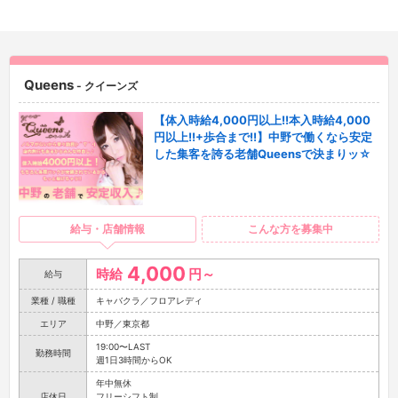
Queens
- クイーンズ
【体入時給4,000円以上!!本入時給4,000
円以上!!+歩合まで!!】中野で働くなら安定
した集客を誇る老舗Queensで決まりッ☆
給与・店舗情報
こんな方を募集中
4,000
時給
円～
給与
業種 / 職種
キャバクラ／フロアレディ
エリア
中野／東京都
19:00〜LAST
勤務時間
週1日3時間からOK
年中無休
店休日
フリーシフト制