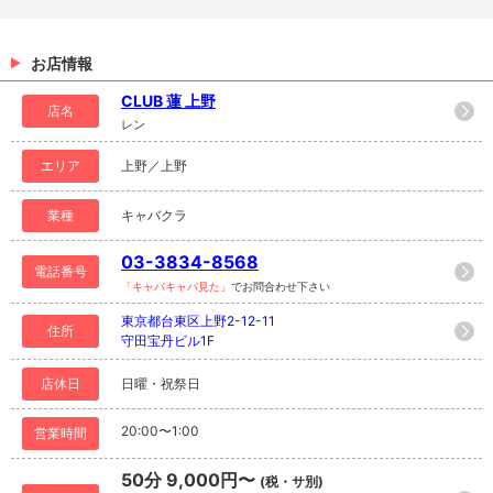
お店情報
CLUB 蓮 上野
店名
レン
エリア
上野／上野
業種
キャバクラ
03-3834-8568
電話番号
「キャバキャバ見た」
でお問合わせ下さい
東京都台東区上野2-12-11
住所
守田宝丹ビル1F
店休日
日曜・祝祭日
20:00〜1:00
営業時間
50分 9,000円〜
(税・サ別)