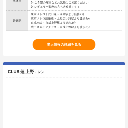
店休日
▷ ご希望の曜日などお気軽にご相談ください！
▷ レギュラー勤務の方も大歓迎です！
東京メトロ千代田線 - 湯島駅より徒歩2分
東京メトロ銀座線 - 上野広小路駅より徒歩2分
最寄駅
京成本線 - 京成上野駅より徒歩3分
成田スカイアクセス - 京成上野駅より徒歩3分
求人情報の詳細を見る
CLUB 蓮 上野
- レン
スタッフ
キャスト
お店に電話する
求人
求人