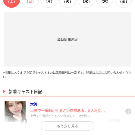
（土）
（日）
（月）
（火）
（水）
（木）
（金）
といいね！もお願いします❤
（07/27 21:43）
>
ホットニュース一覧を見る
出勤情報未定
※情報はあくまで予定でキャストまたは出勤情報は一部です。詳細はお店にお問い合わせくださ
い。
新着キャスト日記
大河
上野で一番顔がうるさい自信ある。#大河な...
上野で一番顔がうるさい自信ある。 #大河...
3月19日
もう少し見る
>
日記一覧を見る