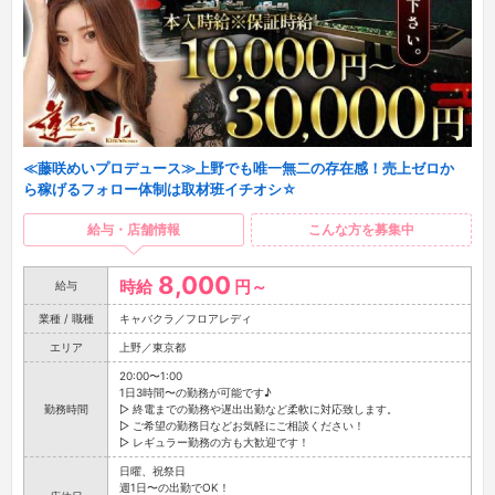
≪藤咲めいプロデュース≫上野でも唯一無二の存在感！売上ゼロか
ら稼げるフォロー体制は取材班イチオシ☆
給与・店舗情報
こんな方を募集中
8,000
時給
円～
給与
業種 / 職種
キャバクラ／フロアレディ
エリア
上野／東京都
20:00〜1:00
1日3時間〜の勤務が可能です♪
勤務時間
▷ 終電までの勤務や遅出出勤など柔軟に対応致します。
▷ ご希望の勤務日などお気軽にご相談ください！
▷ レギュラー勤務の方も大歓迎です！
日曜、祝祭日
週1日〜の出勤でOK！