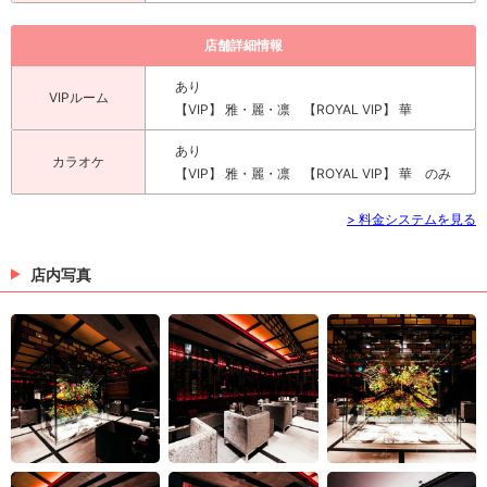
店舗詳細情報
あり
VIPルーム
【VIP】 雅・麗・凛 【ROYAL VIP】 華
あり
カラオケ
【VIP】 雅・麗・凛 【ROYAL VIP】 華 のみ
> 料金システムを見る
店内写真