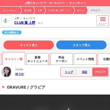
上野のキャバクラ・ガールズバー
キャバキャバ
キャバキャバ
東京都
上野
CLUB 蓮 上野 - レン
ゆうか
グラビア
上野 ／ キャバクラ
CLUB 蓮 上野
-
レン
メニュー
求人情報あり
キャスト求人
スタッフ求人
新着
料金
キャスト一覧
イベント情報
出勤
ホットニュース
クーポン
YUUKA
トップ
日記
グラビア
ゆうか
GRAVURE / グラビア