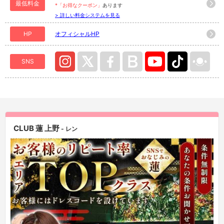
最低料金
*「お得なクーポン」
あります
> 詳しい料金システムを見る
HP
オフィシャルHP
SNS
CLUB 蓮 上野
- レン