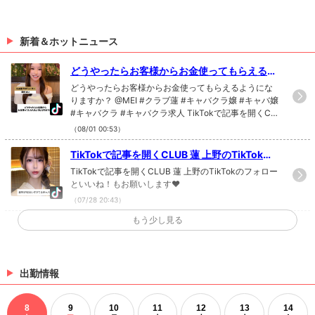
新着＆ホットニュース
どうやったらお客様からお金使ってもらえるよ
うになりますか？ @MEI #クラブ蓮 #キャバク
どうやったらお客様からお金使ってもらえるようにな
ラ嬢 #キャバ嬢 #キャバクラ #キャバクラ求人
りますか？ @MEI #クラブ蓮 #キャバクラ嬢 #キャバ嬢
#キャバクラ #キャバクラ求人 TikTokで記事を開くCL
UB 蓮 上野のTikTokのフォローといいね！もお願いし
（08/01 00:53）
ます❤
TikTokで記事を開くCLUB 蓮 上野のTikTokの
フォローといいね！も...
TikTokで記事を開くCLUB 蓮 上野のTikTokのフォロー
といいね！もお願いします❤
（07/28 20:43）
もう少し見る
TikTokで記事を開くCLUB 蓮 上野のTikTokの
フォローといいね！も...
TikTokで記事を開くCLUB 蓮 上野のTikTokのフォロー
といいね！もお願いします❤
（07/28 20:43）
出勤情報
TikTokで記事を開くCLUB 蓮 上野のTikTokの
8
9
10
11
12
13
14
フォローといいね！も...
TikTokで記事を開くCLUB 蓮 上野のTikTokのフォロー