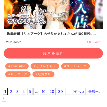
歌舞伎町【リュアーグ】のせりかまちょさんが100日後に…
2021/04/22
4,855 view
続きを読む
#YouTube
#せりかまちょ
#ユーチューブ
#リュアーグ
#歌舞伎町
1
2
3
4
5
...
10
20
30
...
次へ »
最後へ
»