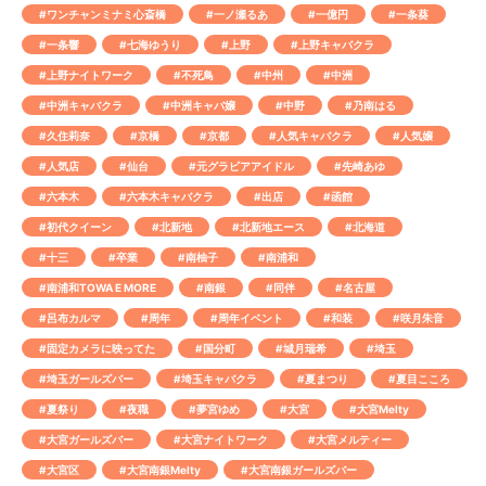
#ワンチャンミナミ心斎橋
#一ノ瀬るあ
#一億円
#一条葵
#一条響
#七海ゆうり
#上野
#上野キャバクラ
#上野ナイトワーク
#不死鳥
#中州
#中洲
#中洲キャバクラ
#中洲キャバ嬢
#中野
#乃南はる
#久住莉奈
#京橋
#京都
#人気キャバクラ
#人気嬢
#人気店
#仙台
#元グラビアアイドル
#先崎あゆ
#六本木
#六本木キャバクラ
#出店
#函館
#初代クイーン
#北新地
#北新地エース
#北海道
#十三
#卒業
#南柚子
#南浦和
#南浦和TOWA E MORE
#南銀
#同伴
#名古屋
#呂布カルマ
#周年
#周年イベント
#和装
#咲月朱音
#固定カメラに映ってた
#国分町
#城月瑞希
#埼玉
#埼玉ガールズバー
#埼玉キャバクラ
#夏まつり
#夏目こころ
#夏祭り
#夜職
#夢宮ゆめ
#大宮
#大宮Melty
#大宮ガールズバー
#大宮ナイトワーク
#大宮メルティー
#大宮区
#大宮南銀Melty
#大宮南銀ガールズバー