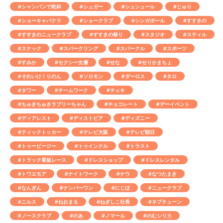
#シャンパンで乾杯
#シュガー
#シュシュール
#じゅり
#ショーキャバクラ
#ショークラブ
#シンガポール
#すすきの
#すすきのニュークラブ
#すすきの祭り
#スタジオ
#スティル
#スナック
#スパークリング
#スパークル
#スポーツ
#すみか
#セクシー女優
#せな
#せりかまちょ
#それいけ！りのん
#ソロモン
#ダーロス
#タロ
#タワー
#チームワーク
#チェキ
#ちゅきちゅきラブリーちゃん
#チョコレート
#デーイベント
#ディアレスト
#ディストピア
#ディズニー
#ティックトッカー
#テレビ大阪
#テレビ朝日
#トゥービージー
#トゥインクル
#トラスト
#トラック看板レース
#ドレスショップ
#ドレスレンタル
#トワエモア
#ナイトワーク
#ナウ
#なつたまき
#なんぎん
#ナンバーワン
#にじほ
#ニュークラブ
#ニルス
#ねおまる
#ねぎしこ社長
#ネプチューン
#ノースクラブ
#のあ
#ノマール
#のむシリカ