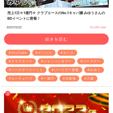
売上1日☆1億円☆ クラブエースのNo.1キャバ嬢 みゆうさんの
BDイベントに密着！
2021/12/22
20,345 view
続きを読む
#YouTube
#イベント
#エース
#クラブエース
#シャンパンタワー
#バースデー
#バースデーイベント
#バースデー密着
#みゆう
#ユーチューブ
#一億円
#北新地
#大阪
2