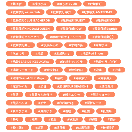
#椿ゆず
#楠ひなみ
#歌うキャバ嬢
#歌舞伎町
#歌舞伎町 azian club
#歌舞伎町 華灯
#歌舞伎町AMATERAS
#歌舞伎町CLUB BACHERON
#歌舞伎町GUEST
#歌舞伎町K-Ⅱ
#歌舞伎町KINGDOM QUEEN
#歌舞伎町NOW
#歌舞伎町Sparkle
#歌舞伎町キャバクラ
#歌舞伎町ナイトワーク
#歌舞伎町蘭◯
#歌舞伎町蘭〇
#水原みその
#水嶋のあ
#水輝まや
#氷まつり
#池袋
#池袋Fairy
#池袋Red Shoes
#池袋SEASIDE IKEBUKURO
#池袋キャバクラ
#池袋クラブビゼ
#池袋シーサイド
#池袋東口
#池袋西口
#沖縄
#沼津
#沼津Casual Club Vega
#浴衣
#浴衣女子
#浴衣美人
#涼宮かすみ
#渋谷
#渋谷FOUR SEASONS
#溝口勇児
#熊谷
#熊谷うちわ祭り
#熊谷エクセ
#熊谷キュート
#熊谷ベルス
#熟女
#白咲ゆづき
#看板レース
#真白ひまり
#真白ゆき
#着物
#祇園
#祇園祭
#祭り
#福岡
#私服
#秋葉原
#移籍
#節分
#粋（朝）
#紅羽
#経営者
#結果発表
#綾瀬美月