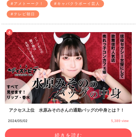
#アメトーーク！
#キャバクラボーイ芸人
#テレビ朝日
4
アクセス上位 水原みそのさんの通勤バッグの中身とは？！
2024/05/02
5,389 view
続きを読む