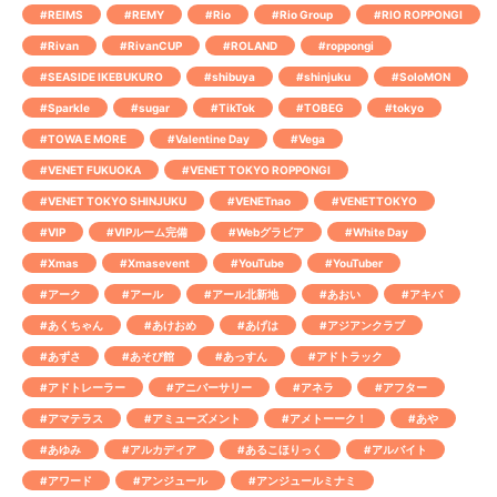
#REIMS
#REMY
#Rio
#Rio Group
#RIO ROPPONGI
#Rivan
#RivanCUP
#ROLAND
#roppongi
#SEASIDE IKEBUKURO
#shibuya
#shinjuku
#SoloMON
#Sparkle
#sugar
#TikTok
#TOBEG
#tokyo
#TOWA E MORE
#Valentine Day
#Vega
#VENET FUKUOKA
#VENET TOKYO ROPPONGI
#VENET TOKYO SHINJUKU
#VENETnao
#VENETTOKYO
#VIP
#VIPルーム完備
#Webグラビア
#White Day
#Xmas
#Xmasevent
#YouTube
#YouTuber
#アーク
#アール
#アール北新地
#あおい
#アキバ
#あくちゃん
#あけおめ
#あげは
#アジアンクラブ
#あずさ
#あそび館
#あっすん
#アドトラック
#アドトレーラー
#アニバーサリー
#アネラ
#アフター
#アマテラス
#アミューズメント
#アメトーーク！
#あや
#あゆみ
#アルカディア
#あるこほりっく
#アルバイト
#アワード
#アンジュール
#アンジュールミナミ