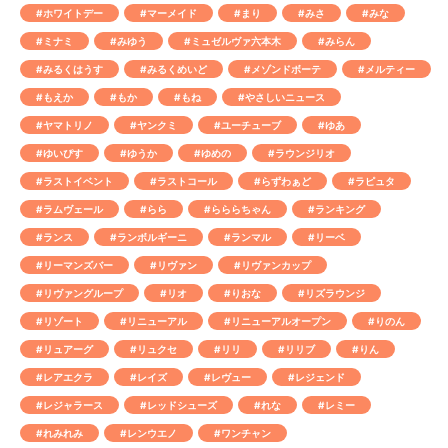
#ホワイトデー
#マーメイド
#まり
#みさ
#みな
#ミナミ
#みゆう
#ミュゼルヴァ六本木
#みらん
#みるくはうす
#みるくめいど
#メゾンドボーテ
#メルティー
#もえか
#もか
#もね
#やさしいニュース
#ヤマトリノ
#ヤンクミ
#ユーチューブ
#ゆあ
#ゆいぴす
#ゆうか
#ゆめの
#ラウンジリオ
#ラストイベント
#ラストコール
#らずわぁど
#ラピュタ
#ラムヴェール
#らら
#らららちゃん
#ランキング
#ランス
#ランボルギーニ
#ランマル
#リーベ
#リーマンズバー
#リヴァン
#リヴァンカップ
#リヴァングループ
#リオ
#りおな
#リズラウンジ
#リゾート
#リニューアル
#リニューアルオープン
#りのん
#リュアーグ
#リュクセ
#リリ
#リリブ
#りん
#レアエクラ
#レイズ
#レヴュー
#レジェンド
#レジャラース
#レッドシューズ
#れな
#レミー
#れみれみ
#レンウエノ
#ワンチャン