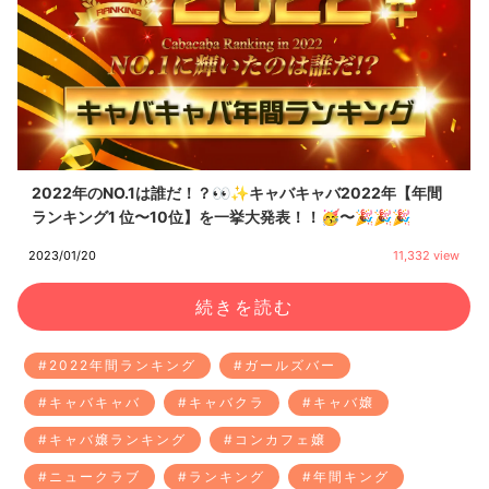
2022年のNO.1は誰だ！？👀✨キャバキャバ2022年【年間
ランキング1 位〜10位】を一挙大発表！！🥳〜🎉🎉🎉
2023/01/20
11,332 view
続きを読む
#2022年間ランキング
#ガールズバー
#キャバキャバ
#キャバクラ
#キャバ嬢
#キャバ嬢ランキング
#コンカフェ嬢
#ニュークラブ
#ランキング
#年間キング