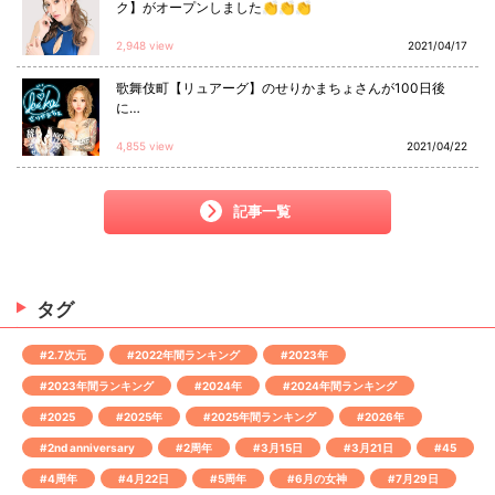
ク】がオープンしました👏👏👏
2,948 view
2021/04/17
歌舞伎町【リュアーグ】のせりかまちょさんが100日後
に…
4,855 view
2021/04/22
記事一覧
タグ
#2.7次元
#2022年間ランキング
#2023年
#2023年間ランキング
#2024年
#2024年間ランキング
#2025
#2025年
#2025年間ランキング
#2026年
#2nd anniversary
#2周年
#3月15日
#3月21日
#45
#4周年
#4月22日
#5周年
#6月の女神
#7月29日