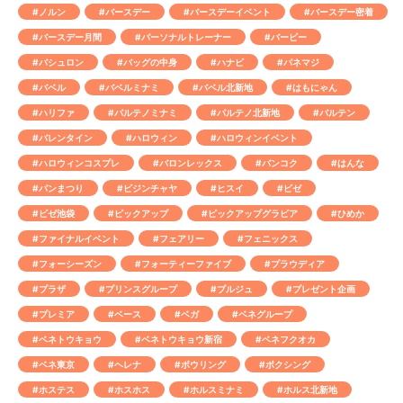
#ノルン
#バースデー
#バースデーイベント
#バースデー密着
#バースデー月間
#パーソナルトレーナー
#バービー
#バシュロン
#バッグの中身
#ハナビ
#パネマジ
#バベル
#バベルミナミ
#バベル北新地
#はもにゃん
#ハリファ
#パルテノミナミ
#パルテノ北新地
#バルテン
#バレンタイン
#ハロウィン
#ハロウィンイベント
#ハロウィンコスプレ
#バロンレックス
#バンコク
#はんな
#パンまつり
#ビジンチャヤ
#ヒスイ
#ビゼ
#ビゼ池袋
#ピックアップ
#ピックアップグラビア
#ひめか
#ファイナルイベント
#フェアリー
#フェニックス
#フォーシーズン
#フォーティーファイブ
#プラウディア
#プラザ
#プリンスグループ
#ブルジュ
#プレゼント企画
#プレミア
#ベース
#ベガ
#ベネグループ
#ベネトウキョウ
#ベネトウキョウ新宿
#ベネフクオカ
#ベネ東京
#ヘレナ
#ボウリング
#ボクシング
#ホステス
#ホスホス
#ホルスミナミ
#ホルス北新地