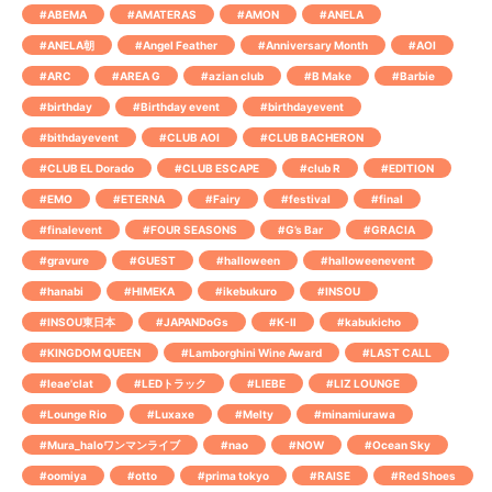
#ABEMA
#AMATERAS
#AMON
#ANELA
#ANELA朝
#Angel Feather
#Anniversary Month
#AOI
#ARC
#AREA G
#azian club
#B Make
#Barbie
#birthday
#Birthday event
#birthdayevent
#bithdayevent
#CLUB AOI
#CLUB BACHERON
#CLUB EL Dorado
#CLUB ESCAPE
#club R
#EDITION
#EMO
#ETERNA
#Fairy
#festival
#final
#finalevent
#FOUR SEASONS
#G’s Bar
#GRACIA
#gravure
#GUEST
#halloween
#halloweenevent
#hanabi
#HIMEKA
#ikebukuro
#INSOU
#INSOU東日本
#JAPANDoGs
#K-Ⅱ
#kabukicho
#KINGDOM QUEEN
#Lamborghini Wine Award
#LAST CALL
#leae'clat
#LEDトラック
#LIEBE
#LIZ LOUNGE
#Lounge Rio
#Luxaxe
#Melty
#minamiurawa
#Mura_haloワンマンライブ
#nao
#NOW
#Ocean Sky
#oomiya
#otto
#prima tokyo
#RAISE
#Red Shoes