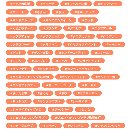
#キャバ嬢応援
#キャバ活
#キャベリバ内閣
#キャンペーン
#キュート
#きよみ
#きら
#ギルドカップ
#ギルドグループ
#キングダムクイーン
#グッド
#くまがやドーム
#グラシア
#グラビア
#クラブアール
#クラブアオイ
#クラブエース
#クラブカポネ
#クラブナウ
#クラブリーベ
#クリスマス
#クリスマスイベント
#ケーツー
#ゲスト
#ゲスト出勤
#ケンドーコバヤシ
#ごくせん
#こころ
#コスプレ
#ことみ
#コラボイベント
#ゴルフ女子
#コンカフェ
#コンカフェグランプリ
#コンカフェグランプリ2023
#コンカフェランド
#コンカフェ嬢
#コンセプトカフェ
#ザ・ニューヨーク
#サーカス
#さいたま市
#さくら
#さや
#サラリーマン
#サンタコス
#サンタコスプレ
#シーサイド
#シーサイドイケブクロ
#ジーズバー
#しいな
#ジェントルマンズクラブ
#ジェントルマンズクラブ歌舞伎町
#シティグループ
#ジャパン
#シャンパン
#シャンパンタワー