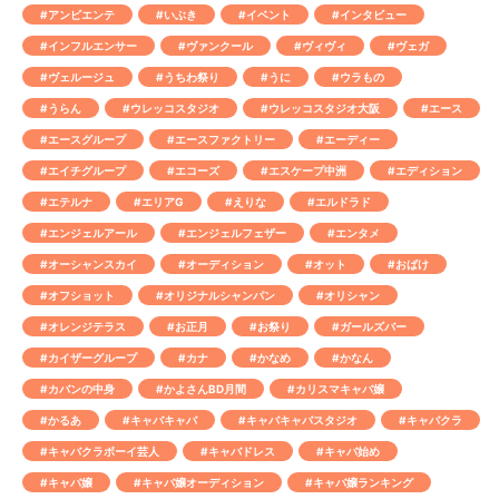
#アンビエンテ
#いぶき
#イベント
#インタビュー
#インフルエンサー
#ヴァンクール
#ヴィヴィ
#ヴェガ
#ヴェルージュ
#うちわ祭り
#うに
#ウラもの
#うらん
#ウレッコスタジオ
#ウレッコスタジオ大阪
#エース
#エースグループ
#エースファクトリー
#エーディー
#エイチグループ
#エコーズ
#エスケープ中洲
#エディション
#エテルナ
#エリアG
#えりな
#エルドラド
#エンジェルアール
#エンジェルフェザー
#エンタメ
#オーシャンスカイ
#オーディション
#オット
#おばけ
#オフショット
#オリジナルシャンパン
#オリシャン
#オレンジテラス
#お正月
#お祭り
#ガールズバー
#カイザーグループ
#カナ
#かなめ
#かなん
#カバンの中身
#かよさんBD月間
#カリスマキャバ嬢
#かるあ
#キャバキャバ
#キャバキャバスタジオ
#キャバクラ
#キャバクラボーイ芸人
#キャバドレス
#キャバ始め
#キャバ嬢
#キャバ嬢オーディション
#キャバ嬢ランキング