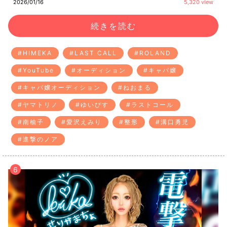
2026/01/16
5,320 view
続きを読む
#HIMEKA
#LAST CALL
#ROLAND
#YouTube
#オーディション
#キャバ嬢
#キャバ嬢オーディション
#ねおまる
#ヤマトリノ
#ゆいぴす
#ラストコール
#南柚子
#愛沢えみり
#整形
#溝口勇児
#進撃のノア
6