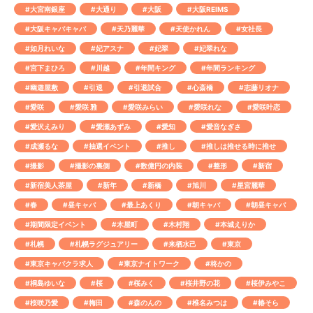
#大宮南銀座
#大通り
#大阪
#大阪REIMS
#大阪キャバキャバ
#天乃麗華
#天使かれん
#女社長
#如月れいな
#妃アスナ
#妃翠
#妃翠れな
#宮下まひろ
#川越
#年間キング
#年間ランキング
#幽遊屋敷
#引退
#引退試合
#心斎橋
#志藤リオナ
#愛咲
#愛咲 雅
#愛咲みらい
#愛咲れな
#愛咲叶恋
#愛沢えみり
#愛瀬あずみ
#愛知
#愛音なぎさ
#成瀬るな
#抽選イベント
#推し
#推しは推せる時に推せ
#撮影
#撮影の裏側
#数億円の内装
#整形
#新宿
#新宿美人茶屋
#新年
#新橋
#旭川
#星宮麗華
#春
#昼キャバ
#最上あくり
#朝キャバ
#朝昼キャバ
#期間限定イベント
#木屋町
#木村翔
#本城えりか
#札幌
#札幌ラグジュアリー
#来栖水己
#東京
#東京キャバクラ求人
#東京ナイトワーク
#柊かの
#桐島ゆいな
#桜
#桜みく
#桜井野の花
#桜伊みやこ
#桜咲乃愛
#梅田
#森のんの
#椎名みつは
#椿そら