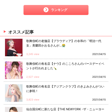
ランキング
オススメ
記事
歌舞伎町の老舗店【プラウディア】の令和の「明治一代
女」美蘭田かおるさんが…😭
3,245 view
2021/04/15
歌舞伎町の有名店【ナウ】のこころさんのバースデーイベ
ントが行われました🍾
2,527 view
2021/04/15
歌舞伎町の有名店【アジアンクラブ】のきよみさんがつい
に参戦！
3,823 view
2021/04/15
仙台国分町に新たな店【THE NEWYORK -ザ・ニューヨー