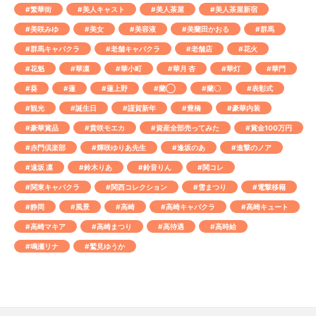
#繁華街
#美人キャスト
#美人茶屋
#美人茶屋新宿
#美咲みゆ
#美女
#美容液
#美蘭田かおる
#群馬
#群馬キャバクラ
#老舗キャバクラ
#老舗店
#花火
#花魁
#華凛
#華小町
#華月 杏
#華灯
#華門
#葵
#蓮
#蓮上野
#蘭◯
#蘭〇
#表彰式
#観光
#誕生日
#謹賀新年
#豊橋
#豪華内装
#豪華賞品
#貴咲モエカ
#資産全部売ってみた
#賞金100万円
#赤門倶楽部
#輝咲ゆりあ先生
#逢坂のあ
#進撃のノア
#遠坂 凛
#鈴木りあ
#鈴音りん
#関コレ
#関東キャバクラ
#関西コレクション
#雪まつり
#電撃移籍
#静岡
#風景
#高崎
#高崎キャバクラ
#高崎キュート
#高崎マキア
#高崎まつり
#高待遇
#高時給
#鳴瀬リナ
#鷲見ゆうか