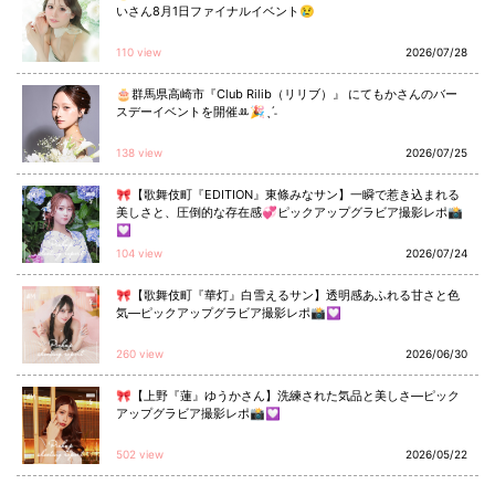
いさん8月1日ファイナルイベント😢
110 view
2026/07/28
🎂群馬県高崎市『Club Rilib（リリブ）』 にてもかさんのバー
スデーイベントを開催ꔛ🎉ˎˊ˗
138 view
2026/07/25
🎀【歌舞伎町『EDITION』東條みなサン】一瞬で惹き込まれる
美しさと、圧倒的な存在感💞ピックアップグラビア撮影レポ📸
💟
104 view
2026/07/24
🎀【歌舞伎町『華灯』白雪えるサン】透明感あふれる甘さと色
気—ピックアップグラビア撮影レポ📸💟
260 view
2026/06/30
🎀【上野『蓮』ゆうかさん】洗練された気品と美しさ—ピック
アップグラビア撮影レポ📸💟
502 view
2026/05/22