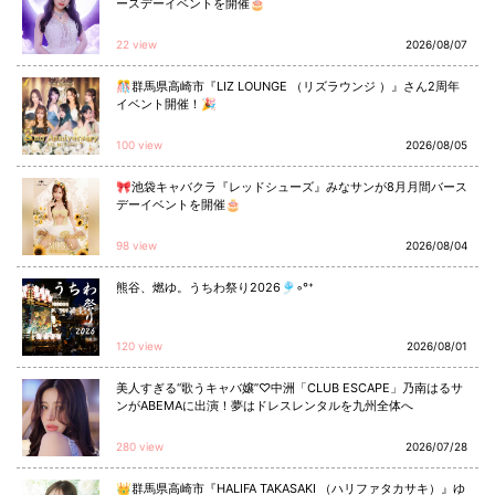
ースデーイベントを開催🎂
22 view
2026/08/07
🎊群馬県高崎市『LIZ LOUNGE （リズラウンジ ）』さん2周年
イベント開催！🎉
100 view
2026/08/05
🎀池袋キャバクラ『レッドシューズ』みなサンが8月月間バース
デーイベントを開催🎂
98 view
2026/08/04
熊谷、燃ゆ。うちわ祭り2026🎐◦°⁺
120 view
2026/08/01
美人すぎる“歌うキャバ嬢”♡中洲「CLUB ESCAPE」乃南はるサ
ンがABEMAに出演！夢はドレスレンタルを九州全体へ
280 view
2026/07/28
👑群馬県高崎市『HALIFA TAKASAKI （ハリファタカサキ）』ゆ