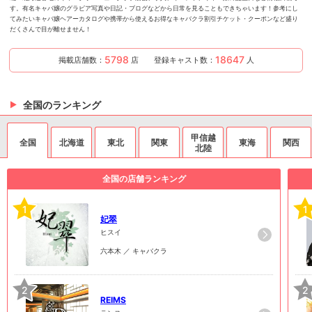
す。有名キャバ嬢のグラビア写真や日記・ブログなどから日常を見ることもできちゃいます！参考にし
てみたいキャバ嬢ヘアーカタログや携帯から使えるお得なキャバクラ割引チケット・クーポンなど盛り
だくさんで目が離せません！
5798
18647
掲載店舗数：
店
登録キャスト数：
人
全国のランキング
甲信越
全国
北海道
東北
関東
東海
関西
北陸
全国の店舗ランキング
1
1
妃翠
ヒスイ
六本木 ／ キャバクラ
2
2
REIMS