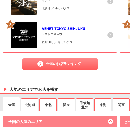
ランス
北新地 ／ キャバクラ
3
3
VENET TOKYO SHINJUKU
ベネトウキョウ
歌舞伎町 ／ キャバクラ
全国のお店ランキング
人気のエリアでお店を探す
甲信越
全国
北海道
東北
関東
東海
関西
北陸
全国の人気のエリア
北