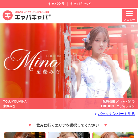
キャバクラ
キャバキャバ
メニュー
TOUJYOUMINA
歌舞伎町 ／ キャバクラ
東條みな
EDITION - エディション
>
バックナンバーを見る
飲みに行くエリアを選択してください