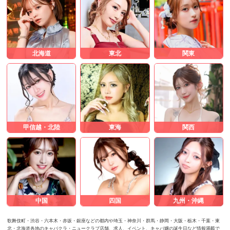
北海道
東北
関東
甲信越・北陸
東海
関西
中国
四国
九州・沖縄
歌舞伎町・渋谷・六本木・赤坂・銀座などの都内や埼玉・神奈川・群馬・静岡・大阪・栃木・千葉・東
北・北海道各地のキャバクラ・ニュークラブ店舗、求人、イベント、キャバ嬢の誕生日など情報満載で