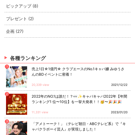
ピックアップ (8)
プレゼント (2)
企画 (27)
各種ランキング
1
売上1日☆1億円☆ クラブエースのNo.1キャバ嬢 みゆうさ
んのBDイベントに密着！
20,339 view
2021/12/22
2
2022年のNO.1は誰だ！？👀✨キャバキャバ2022年【年間
ランキング1 位〜10位】を一挙大発表！！🥳〜🎉🎉🎉
11,331 view
2023/01/20
3
「アメトーーク！」（テレビ朝日・ABCテレビ系）で『キ
ャバクラボーイ芸人』が実現しました！