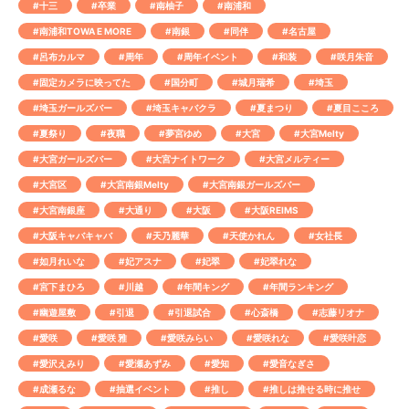
#十三
#卒業
#南柚子
#南浦和
#南浦和TOWA E MORE
#南銀
#同伴
#名古屋
#呂布カルマ
#周年
#周年イベント
#和装
#咲月朱音
#固定カメラに映ってた
#国分町
#城月瑞希
#埼玉
#埼玉ガールズバー
#埼玉キャバクラ
#夏まつり
#夏目こころ
#夏祭り
#夜職
#夢宮ゆめ
#大宮
#大宮Melty
#大宮ガールズバー
#大宮ナイトワーク
#大宮メルティー
#大宮区
#大宮南銀Melty
#大宮南銀ガールズバー
#大宮南銀座
#大通り
#大阪
#大阪REIMS
#大阪キャバキャバ
#天乃麗華
#天使かれん
#女社長
#如月れいな
#妃アスナ
#妃翠
#妃翠れな
#宮下まひろ
#川越
#年間キング
#年間ランキング
#幽遊屋敷
#引退
#引退試合
#心斎橋
#志藤リオナ
#愛咲
#愛咲 雅
#愛咲みらい
#愛咲れな
#愛咲叶恋
#愛沢えみり
#愛瀬あずみ
#愛知
#愛音なぎさ
#成瀬るな
#抽選イベント
#推し
#推しは推せる時に推せ