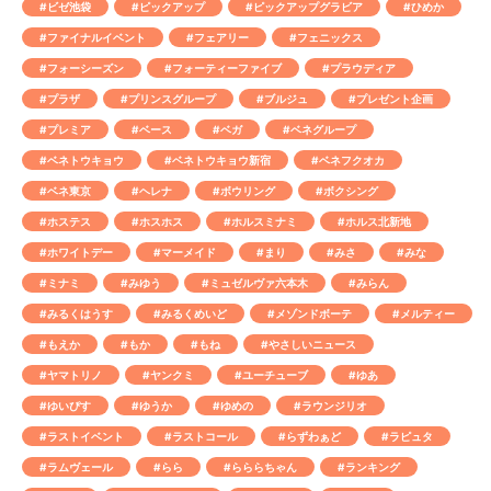
#ビゼ池袋
#ピックアップ
#ピックアップグラビア
#ひめか
#ファイナルイベント
#フェアリー
#フェニックス
#フォーシーズン
#フォーティーファイブ
#プラウディア
#プラザ
#プリンスグループ
#ブルジュ
#プレゼント企画
#プレミア
#ベース
#ベガ
#ベネグループ
#ベネトウキョウ
#ベネトウキョウ新宿
#ベネフクオカ
#ベネ東京
#ヘレナ
#ボウリング
#ボクシング
#ホステス
#ホスホス
#ホルスミナミ
#ホルス北新地
#ホワイトデー
#マーメイド
#まり
#みさ
#みな
#ミナミ
#みゆう
#ミュゼルヴァ六本木
#みらん
#みるくはうす
#みるくめいど
#メゾンドボーテ
#メルティー
#もえか
#もか
#もね
#やさしいニュース
#ヤマトリノ
#ヤンクミ
#ユーチューブ
#ゆあ
#ゆいぴす
#ゆうか
#ゆめの
#ラウンジリオ
#ラストイベント
#ラストコール
#らずわぁど
#ラピュタ
#ラムヴェール
#らら
#らららちゃん
#ランキング