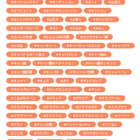
#オーシャンスカイ
#オーディション
#オット
#おばけ
#オフショット
#オリジナルシャンパン
#オリシャン
#オレンジテラス
#お正月
#お祭り
#ガールズバー
#カイザーグループ
#カナ
#かなめ
#かなん
#カバンの中身
#かよさんBD月間
#カリスマキャバ嬢
#かるあ
#キャバキャバ
#キャバキャバスタジオ
#キャバクラ
#キャバクラボーイ芸人
#キャバドレス
#キャバ始め
#キャバ嬢
#キャバ嬢オーディション
#キャバ嬢ランキング
#キャバ嬢応援
#キャバ活
#キャベリバ内閣
#キャンペーン
#キュート
#きよみ
#きら
#ギルドカップ
#ギルドグループ
#キングダムクイーン
#グッド
#くまがやドーム
#グラシア
#グラビア
#クラブアール
#クラブアオイ
#クラブエース
#クラブカポネ
#クラブナウ
#クラブリーベ
#クリスマス
#クリスマスイベント
#ケーツー
#ゲスト
#ゲスト出勤
#ケンドーコバヤシ
#ごくせん
#こころ
#コスプレ
#ことみ
#コラボイベント