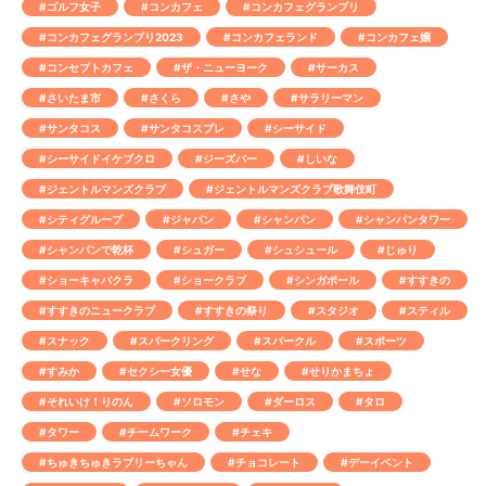
#ゴルフ女子
#コンカフェ
#コンカフェグランプリ
#コンカフェグランプリ2023
#コンカフェランド
#コンカフェ嬢
#コンセプトカフェ
#ザ・ニューヨーク
#サーカス
#さいたま市
#さくら
#さや
#サラリーマン
#サンタコス
#サンタコスプレ
#シーサイド
#シーサイドイケブクロ
#ジーズバー
#しいな
#ジェントルマンズクラブ
#ジェントルマンズクラブ歌舞伎町
#シティグループ
#ジャパン
#シャンパン
#シャンパンタワー
#シャンパンで乾杯
#シュガー
#シュシュール
#じゅり
#ショーキャバクラ
#ショークラブ
#シンガポール
#すすきの
#すすきのニュークラブ
#すすきの祭り
#スタジオ
#スティル
#スナック
#スパークリング
#スパークル
#スポーツ
#すみか
#セクシー女優
#せな
#せりかまちょ
#それいけ！りのん
#ソロモン
#ダーロス
#タロ
#タワー
#チームワーク
#チェキ
#ちゅきちゅきラブリーちゃん
#チョコレート
#デーイベント