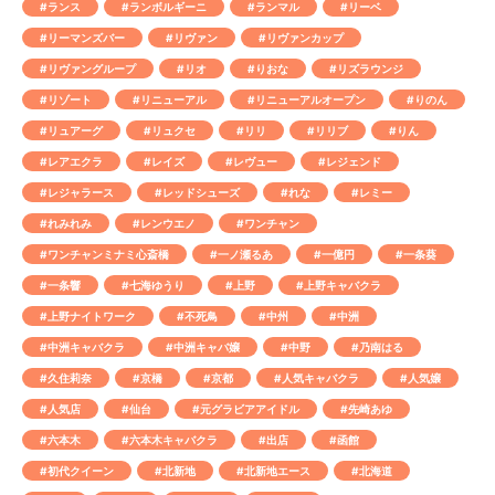
#ランス
#ランボルギーニ
#ランマル
#リーベ
#リーマンズバー
#リヴァン
#リヴァンカップ
#リヴァングループ
#リオ
#りおな
#リズラウンジ
#リゾート
#リニューアル
#リニューアルオープン
#りのん
#リュアーグ
#リュクセ
#リリ
#リリブ
#りん
#レアエクラ
#レイズ
#レヴュー
#レジェンド
#レジャラース
#レッドシューズ
#れな
#レミー
#れみれみ
#レンウエノ
#ワンチャン
#ワンチャンミナミ心斎橋
#一ノ瀬るあ
#一億円
#一条葵
#一条響
#七海ゆうり
#上野
#上野キャバクラ
#上野ナイトワーク
#不死鳥
#中州
#中洲
#中洲キャバクラ
#中洲キャバ嬢
#中野
#乃南はる
#久住莉奈
#京橋
#京都
#人気キャバクラ
#人気嬢
#人気店
#仙台
#元グラビアアイドル
#先崎あゆ
#六本木
#六本木キャバクラ
#出店
#函館
#初代クイーン
#北新地
#北新地エース
#北海道