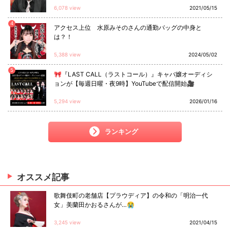
6,078 view
2021/05/15
4
アクセス上位 水原みそのさんの通勤バッグの中身と
は？！
5,388 view
2024/05/02
5
🎀『LAST CALL（ラストコール）』キャバ嬢オーディシ
ョンが【毎週日曜・夜9時】YouTubeで配信開始🎥
5,294 view
2026/01/16
ランキング
オススメ
記事
歌舞伎町の老舗店【プラウディア】の令和の「明治一代
女」美蘭田かおるさんが…😭
3,245 view
2021/04/15