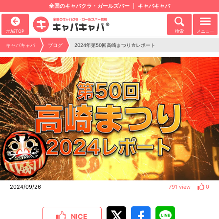
全国のキャバクラ・ガールズバー
キャバキャバ
地域TOP
検索
メニュー
キャバキャバ
ブログ
2024年第50回高崎まつり☆レポート
2024/09/26
791 view
0
NICE