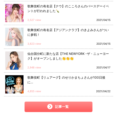
歌舞伎町の有名店【ナウ】のこころさんのバースデーイベ
ントが行われました🍾
2,527 view
2021/04/15
歌舞伎町の有名店【アジアンクラブ】のきよみさんがつい
に参戦！
3,823 view
2021/04/15
仙台国分町に新たな店【THE NEWYORK -ザ・ニューヨー
ク】がオープンしました👏👏👏
2,948 view
2021/04/17
歌舞伎町【リュアーグ】のせりかまちょさんが100日後
に…
4,855 view
2021/04/22
記事一覧