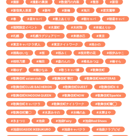
#撮影
#撮影の裏側
#数億円の内装
#整形
#新宿
#新宿美人茶屋
#新年
#新橋
#旭川
#星宮麗華
#春
#昼キャバ
#最上あくり
#朝キャバ
#朝昼キャバ
#期間限定イベント
#木屋町
#木村翔
#本城えりか
#札幌
#札幌ラグジュアリー
#来栖水己
#東京
#東京キャバクラ求人
#東京ナイトワーク
#柊かの
#桐島ゆいな
#桜
#桜みく
#桜井野の花
#桜伊みやこ
#桜咲乃愛
#梅田
#森のんの
#椎名みつは
#椿そら
#椿ゆず
#楠ひなみ
#歌うキャバ嬢
#歌舞伎町
#歌舞伎町 azian club
#歌舞伎町 華灯
#歌舞伎町AMATERAS
#歌舞伎町CLUB BACHERON
#歌舞伎町GUEST
#歌舞伎町K-Ⅱ
#歌舞伎町KINGDOM QUEEN
#歌舞伎町NOW
#歌舞伎町Sparkle
#歌舞伎町キャバクラ
#歌舞伎町ナイトワーク
#歌舞伎町蘭◯
#歌舞伎町蘭〇
#水原みその
#水嶋のあ
#水輝まや
#氷まつり
#池袋
#池袋Fairy
#池袋Red Shoes
#池袋SEASIDE IKEBUKURO
#池袋キャバクラ
#池袋クラブビゼ