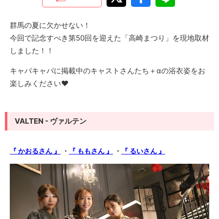
群馬の夏に欠かせない！
今回で記念すべき第50回を迎えた「高崎まつり」を現地取材
しました！！
キャバキャバに掲載中のキャストさんたち＋αの浴衣姿をお
楽しみください♥
VALTEN - ヴァルテン
『 かおるさん 』
・
『 ももさん 』
・
『 るいさん 』