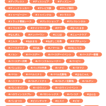
#ディアレスト
#ディストピア
#ディズニー
#ティックトッカー
#テレビ大阪
#テレビ朝日
#トゥービージー
#トゥインクル
#トラスト
#トラック看板レース
#ドレスショップ
#ドレスレンタル
#トワエモア
#ナイトワーク
#ナウ
#なつたまき
#なんぎん
#ナンバーワン
#にじほ
#ニュークラブ
#ニルス
#ねおまる
#ねぎしこ社長
#ネプチューン
#ノースクラブ
#のあ
#ノマール
#のむシリカ
#ノルン
#バースデー
#バースデーイベント
#バースデー密着
#バースデー月間
#パーソナルトレーナー
#バービー
#バシュロン
#バッグの中身
#ハナビ
#パネマジ
#バベル
#バベルミナミ
#バベル北新地
#はもにゃん
#ハリファ
#パルテノミナミ
#パルテノ北新地
#バルテン
#バレンタイン
#ハロウィン
#ハロウィンイベント
#ハロウィンコスプレ
#バロンレックス
#バンコク
#はんな
#パンまつり
#ビジンチャヤ
#ヒスイ
#ビゼ