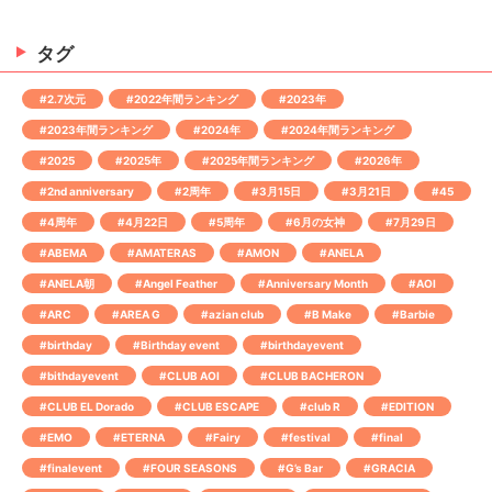
タグ
#2.7次元
#2022年間ランキング
#2023年
#2023年間ランキング
#2024年
#2024年間ランキング
#2025
#2025年
#2025年間ランキング
#2026年
#2nd anniversary
#2周年
#3月15日
#3月21日
#45
#4周年
#4月22日
#5周年
#6月の女神
#7月29日
#ABEMA
#AMATERAS
#AMON
#ANELA
#ANELA朝
#Angel Feather
#Anniversary Month
#AOI
#ARC
#AREA G
#azian club
#B Make
#Barbie
#birthday
#Birthday event
#birthdayevent
#bithdayevent
#CLUB AOI
#CLUB BACHERON
#CLUB EL Dorado
#CLUB ESCAPE
#club R
#EDITION
#EMO
#ETERNA
#Fairy
#festival
#final
#finalevent
#FOUR SEASONS
#G’s Bar
#GRACIA