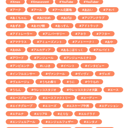
#Xmas
#Xmasevent
#YouTube
#YouTuber
#アーク
#アール
#アール北新地
#あおい
#アキバ
#あくちゃん
#あけおめ
#あげは
#アジアンクラブ
#あずさ
#あそび館
#あっすん
#アドトラック
#アドトレーラー
#アニバーサリー
#アネラ
#アフター
#アマテラス
#アミューズメント
#アメトーーク！
#あや
#あゆみ
#アルカディア
#あるこほりっく
#アルバイト
#アワード
#アンジュール
#アンジュールミナミ
#アンビエンテ
#いぶき
#イベント
#インタビュー
#インフルエンサー
#ヴァンクール
#ヴィヴィ
#ヴェガ
#ヴェルージュ
#うちわ祭り
#うに
#ウラもの
#うらん
#ウレッコスタジオ
#ウレッコスタジオ大阪
#エース
#エースグループ
#エースファクトリー
#エーディー
#エイチグループ
#エコーズ
#エスケープ中洲
#エディション
#エテルナ
#エリアG
#えりな
#エルドラド
#エンジェルアール
#エンジェルフェザー
#エンタメ