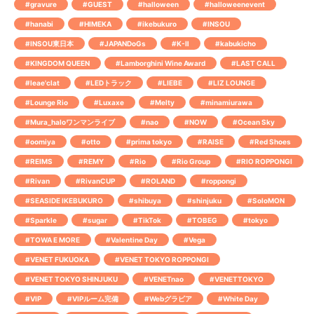
#gravure
#GUEST
#halloween
#halloweenevent
#hanabi
#HIMEKA
#ikebukuro
#INSOU
#INSOU東日本
#JAPANDoGs
#K-Ⅱ
#kabukicho
#KINGDOM QUEEN
#Lamborghini Wine Award
#LAST CALL
#leae'clat
#LEDトラック
#LIEBE
#LIZ LOUNGE
#Lounge Rio
#Luxaxe
#Melty
#minamiurawa
#Mura_haloワンマンライブ
#nao
#NOW
#Ocean Sky
#oomiya
#otto
#prima tokyo
#RAISE
#Red Shoes
#REIMS
#REMY
#Rio
#Rio Group
#RIO ROPPONGI
#Rivan
#RivanCUP
#ROLAND
#roppongi
#SEASIDE IKEBUKURO
#shibuya
#shinjuku
#SoloMON
#Sparkle
#sugar
#TikTok
#TOBEG
#tokyo
#TOWA E MORE
#Valentine Day
#Vega
#VENET FUKUOKA
#VENET TOKYO ROPPONGI
#VENET TOKYO SHINJUKU
#VENETnao
#VENETTOKYO
#VIP
#VIPルーム完備
#Webグラビア
#White Day