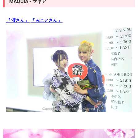
MAQUIA - マキア
『 澪さん 』
『 みことさん 』