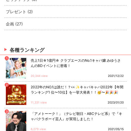
プレゼント (2)
企画 (27)
各種ランキング
1
売上1日☆1億円☆ クラブエースのNo.1キャバ嬢 みゆうさ
んのBDイベントに密着！
20,344 view
2021/12/22
2
2022年のNO.1は誰だ！？👀✨キャバキャバ2022年【年間
ランキング1 位〜10位】を一挙大発表！！🥳〜🎉🎉🎉
11,331 view
2023/01/20
3
「アメトーーク！」（テレビ朝日・ABCテレビ系）で『キ
ャバクラボーイ芸人』が実現しました！
6,079 view
2021/05/15