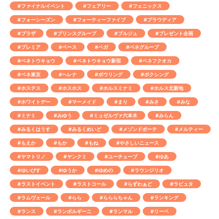
#ファイナルイベント
#フェアリー
#フェニックス
#フォーシーズン
#フォーティーファイブ
#プラウディア
#プラザ
#プリンスグループ
#ブルジュ
#プレゼント企画
#プレミア
#ベース
#ベガ
#ベネグループ
#ベネトウキョウ
#ベネトウキョウ新宿
#ベネフクオカ
#ベネ東京
#ヘレナ
#ボウリング
#ボクシング
#ホステス
#ホスホス
#ホルスミナミ
#ホルス北新地
#ホワイトデー
#マーメイド
#まり
#みさ
#みな
#ミナミ
#みゆう
#ミュゼルヴァ六本木
#みらん
#みるくはうす
#みるくめいど
#メゾンドボーテ
#メルティー
#もえか
#もか
#もね
#やさしいニュース
#ヤマトリノ
#ヤンクミ
#ユーチューブ
#ゆあ
#ゆいぴす
#ゆうか
#ゆめの
#ラウンジリオ
#ラストイベント
#ラストコール
#らずわぁど
#ラピュタ
#ラムヴェール
#らら
#らららちゃん
#ランキング
#ランス
#ランボルギーニ
#ランマル
#リーベ