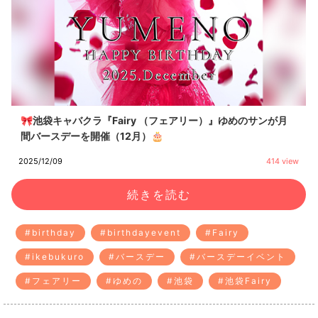
🎀池袋キャバクラ『Fairy （フェアリー）』ゆめのサンが月
間バースデーを開催（12月）🎂
2025/12/09
414 view
続きを読む
#birthday
#birthdayevent
#Fairy
#ikebukuro
#バースデー
#バースデーイベント
#フェアリー
#ゆめの
#池袋
#池袋Fairy