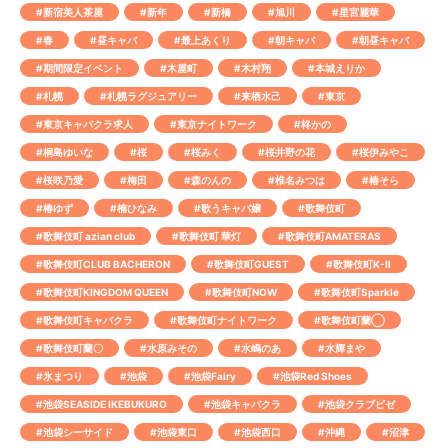
#新宿美人茶屋
#新年
#新橋
#旭川
#星宮麗華
#春
#昼キャバ
#最上あくり
#朝キャバ
#朝昼キャバ
#期間限定イベント
#木屋町
#木村翔
#本城えりか
#札幌
#札幌ラグジュアリー
#来栖水己
#東京
#東京キャバクラ求人
#東京ナイトワーク
#柊かの
#桐島ゆいな
#桜
#桜みく
#桜井野の花
#桜伊みやこ
#桜咲乃愛
#梅田
#森のんの
#椎名みつは
#椿そら
#椿ゆず
#楠ひなみ
#歌うキャバ嬢
#歌舞伎町
#歌舞伎町 azian club
#歌舞伎町 華灯
#歌舞伎町AMATERAS
#歌舞伎町CLUB BACHERON
#歌舞伎町GUEST
#歌舞伎町K-Ⅱ
#歌舞伎町KINGDOM QUEEN
#歌舞伎町NOW
#歌舞伎町Sparkle
#歌舞伎町キャバクラ
#歌舞伎町ナイトワーク
#歌舞伎町蘭◯
#歌舞伎町蘭〇
#水原みその
#水嶋のあ
#水輝まや
#氷まつり
#池袋
#池袋Fairy
#池袋Red Shoes
#池袋SEASIDE IKEBUKURO
#池袋キャバクラ
#池袋クラブビゼ
#池袋シーサイド
#池袋東口
#池袋西口
#沖縄
#沼津