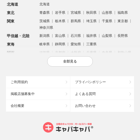
北海道
北海道
東北
青森県
岩手県
宮城県
秋田県
山形県
福島県
関東
茨城県
栃木県
群馬県
埼玉県
千葉県
東京都
神奈川県
甲信越・北陸
新潟県
富山県
石川県
福井県
山梨県
長野県
東海
岐阜県
静岡県
愛知県
三重県
関西
滋賀県
京都府
大阪府
兵庫県
奈良県
和歌山県
中国
鳥取県
島根県
岡山県
広島県
山口県
全部見る
四国
徳島県
香川県
愛媛県
高知県
九州・沖縄
福岡県
佐賀県
長崎県
熊本県
大分県
宮崎県
ご利用規約
プライバシポリシー
鹿児島県
沖縄県
掲載店舗募集中
よくある質問
人気のエリアからお店を探す
会社概要
お問い合わせ
新宿のキャバクラ
歌舞伎町のキャバクラ
札幌市のキャバクラ
すすきののキャバクラ
北新地のキャバクラ
池袋のキャバクラ
ミナミのキャバクラ
大宮のキャバクラ
新潟市のキャバクラ
六本木のキャバクラ
高崎市のキャバクラ
池袋駅（西口）のキャバクラ