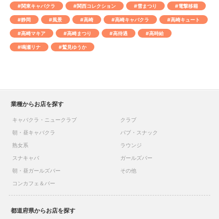
#関東キャバクラ
#関西コレクション
#雪まつり
#電撃移籍
#静岡
#風景
#高崎
#高崎キャバクラ
#高崎キュート
#高崎マキア
#高崎まつり
#高待遇
#高時給
#鳴瀬リナ
#鷲見ゆうか
業種からお店を探す
キャバクラ・ニュークラブ
クラブ
朝・昼キャバクラ
パブ・スナック
熟女系
ラウンジ
スナキャバ
ガールズバー
朝・昼ガールズバー
その他
コンカフェ＆バー
都道府県からお店を探す