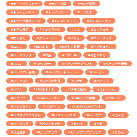
#ティックトッカー
#テレビ大阪
#テレビ朝日
#トゥービージー
#トゥインクル
#トラスト
#トラック看板レース
#ドレスショップ
#ドレスレンタル
#トワエモア
#ナイトワーク
#ナウ
#なつたまき
#なんぎん
#ナンバーワン
#にじほ
#ニュークラブ
#ニルス
#ねおまる
#ねぎしこ社長
#ネプチューン
#ノースクラブ
#のあ
#ノマール
#のむシリカ
#ノルン
#バースデー
#バースデーイベント
#バースデー密着
#バースデー月間
#パーソナルトレーナー
#バービー
#バシュロン
#バッグの中身
#ハナビ
#パネマジ
#バベル
#バベルミナミ
#バベル北新地
#はもにゃん
#ハリファ
#パルテノミナミ
#パルテノ北新地
#バルテン
#バレンタイン
#ハロウィン
#ハロウィンイベント
#ハロウィンコスプレ
#バロンレックス
#バンコク
#はんな
#パンまつり
#ビジンチャヤ
#ヒスイ
#ビゼ
#ビゼ池袋
#ピックアップ
#ピックアップグラビア
#ひめか