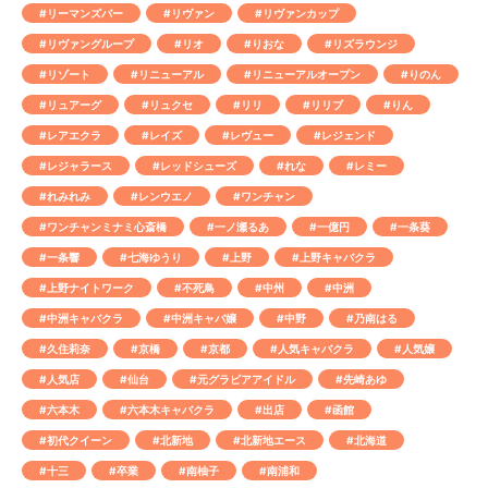
#リーマンズバー
#リヴァン
#リヴァンカップ
#リヴァングループ
#リオ
#りおな
#リズラウンジ
#リゾート
#リニューアル
#リニューアルオープン
#りのん
#リュアーグ
#リュクセ
#リリ
#リリブ
#りん
#レアエクラ
#レイズ
#レヴュー
#レジェンド
#レジャラース
#レッドシューズ
#れな
#レミー
#れみれみ
#レンウエノ
#ワンチャン
#ワンチャンミナミ心斎橋
#一ノ瀬るあ
#一億円
#一条葵
#一条響
#七海ゆうり
#上野
#上野キャバクラ
#上野ナイトワーク
#不死鳥
#中州
#中洲
#中洲キャバクラ
#中洲キャバ嬢
#中野
#乃南はる
#久住莉奈
#京橋
#京都
#人気キャバクラ
#人気嬢
#人気店
#仙台
#元グラビアアイドル
#先崎あゆ
#六本木
#六本木キャバクラ
#出店
#函館
#初代クイーン
#北新地
#北新地エース
#北海道
#十三
#卒業
#南柚子
#南浦和