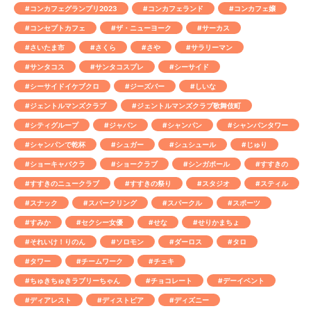
#コンカフェグランプリ2023
#コンカフェランド
#コンカフェ嬢
#コンセプトカフェ
#ザ・ニューヨーク
#サーカス
#さいたま市
#さくら
#さや
#サラリーマン
#サンタコス
#サンタコスプレ
#シーサイド
#シーサイドイケブクロ
#ジーズバー
#しいな
#ジェントルマンズクラブ
#ジェントルマンズクラブ歌舞伎町
#シティグループ
#ジャパン
#シャンパン
#シャンパンタワー
#シャンパンで乾杯
#シュガー
#シュシュール
#じゅり
#ショーキャバクラ
#ショークラブ
#シンガポール
#すすきの
#すすきのニュークラブ
#すすきの祭り
#スタジオ
#スティル
#スナック
#スパークリング
#スパークル
#スポーツ
#すみか
#セクシー女優
#せな
#せりかまちょ
#それいけ！りのん
#ソロモン
#ダーロス
#タロ
#タワー
#チームワーク
#チェキ
#ちゅきちゅきラブリーちゃん
#チョコレート
#デーイベント
#ディアレスト
#ディストピア
#ディズニー