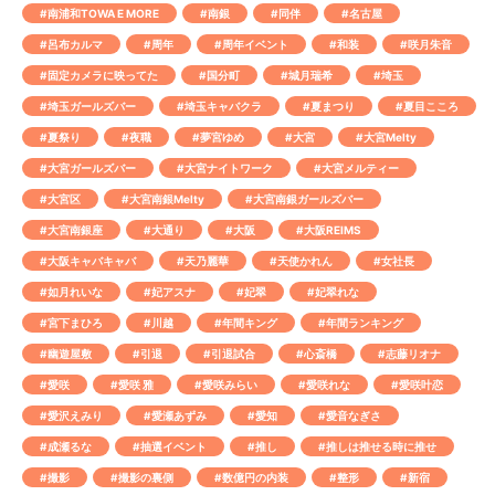
#南浦和TOWA E MORE
#南銀
#同伴
#名古屋
#呂布カルマ
#周年
#周年イベント
#和装
#咲月朱音
#固定カメラに映ってた
#国分町
#城月瑞希
#埼玉
#埼玉ガールズバー
#埼玉キャバクラ
#夏まつり
#夏目こころ
#夏祭り
#夜職
#夢宮ゆめ
#大宮
#大宮Melty
#大宮ガールズバー
#大宮ナイトワーク
#大宮メルティー
#大宮区
#大宮南銀Melty
#大宮南銀ガールズバー
#大宮南銀座
#大通り
#大阪
#大阪REIMS
#大阪キャバキャバ
#天乃麗華
#天使かれん
#女社長
#如月れいな
#妃アスナ
#妃翠
#妃翠れな
#宮下まひろ
#川越
#年間キング
#年間ランキング
#幽遊屋敷
#引退
#引退試合
#心斎橋
#志藤リオナ
#愛咲
#愛咲 雅
#愛咲みらい
#愛咲れな
#愛咲叶恋
#愛沢えみり
#愛瀬あずみ
#愛知
#愛音なぎさ
#成瀬るな
#抽選イベント
#推し
#推しは推せる時に推せ
#撮影
#撮影の裏側
#数億円の内装
#整形
#新宿