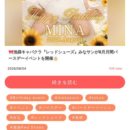
🎀池袋キャバクラ『レッドシューズ』みなサンが8月月間バ
ースデーイベントを開催🎂
2026/08/04
109 view
続きを読む
#Birthday event
#ikebukuro
#tokyo
#イベント
#バースデー
#バースデーイベント
#みな
#レッドシューズ
#池袋
#池袋Red Shoes