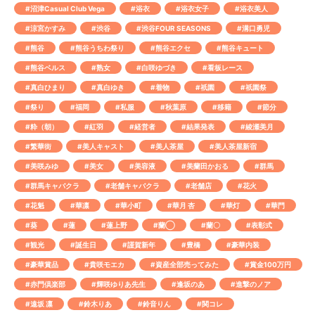
#沼津Casual Club Vega
#浴衣
#浴衣女子
#浴衣美人
#涼宮かすみ
#渋谷
#渋谷FOUR SEASONS
#溝口勇児
#熊谷
#熊谷うちわ祭り
#熊谷エクセ
#熊谷キュート
#熊谷ベルス
#熟女
#白咲ゆづき
#看板レース
#真白ひまり
#真白ゆき
#着物
#祇園
#祇園祭
#祭り
#福岡
#私服
#秋葉原
#移籍
#節分
#粋（朝）
#紅羽
#経営者
#結果発表
#綾瀬美月
#繁華街
#美人キャスト
#美人茶屋
#美人茶屋新宿
#美咲みゆ
#美女
#美容液
#美蘭田かおる
#群馬
#群馬キャバクラ
#老舗キャバクラ
#老舗店
#花火
#花魁
#華凛
#華小町
#華月 杏
#華灯
#華門
#葵
#蓮
#蓮上野
#蘭◯
#蘭〇
#表彰式
#観光
#誕生日
#謹賀新年
#豊橋
#豪華内装
#豪華賞品
#貴咲モエカ
#資産全部売ってみた
#賞金100万円
#赤門倶楽部
#輝咲ゆりあ先生
#逢坂のあ
#進撃のノア
#遠坂 凛
#鈴木りあ
#鈴音りん
#関コレ