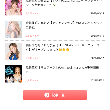
歌舞伎町の有名店【ナウ】のこころさんのバースデーイベ
ントが行われました🍾
2,527 view
2021/04/15
歌舞伎町の有名店【アジアンクラブ】のきよみさんがつい
に参戦！
3,823 view
2021/04/15
仙台国分町に新たな店【THE NEWYORK -ザ・ニューヨー
ク】がオープンしました👏👏👏
2,948 view
2021/04/17
歌舞伎町【リュアーグ】のせりかまちょさんが100日後
に…
4,855 view
2021/04/22
記事一覧