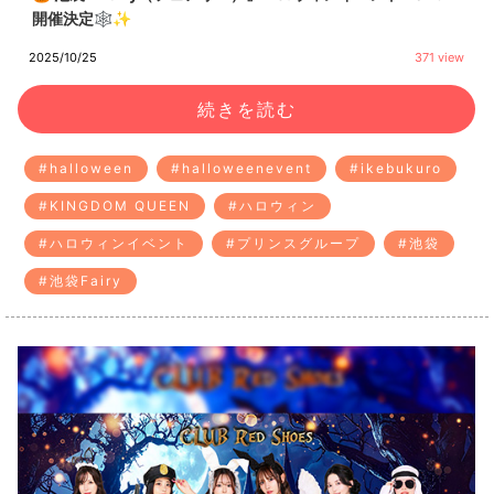
開催決定🕸️✨
2025/10/25
371 view
続きを読む
#halloween
#halloweenevent
#ikebukuro
#KINGDOM QUEEN
#ハロウィン
#ハロウィンイベント
#プリンスグループ
#池袋
#池袋Fairy