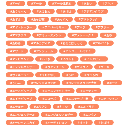
#アーク
#アール
#アール北新地
#あおい
#アキバ
#あくちゃん
#あけおめ
#あげは
#アジアンクラブ
#あずさ
#あそび館
#あっすん
#アドトラック
#アドトレーラー
#アニバーサリー
#アネラ
#アフター
#アマテラス
#アミューズメント
#アメトーーク！
#あや
#あゆみ
#アルカディア
#あるこほりっく
#アルバイト
#アワード
#アンジュール
#アンジュールミナミ
#アンビエンテ
#いぶき
#イベント
#インタビュー
#インフルエンサー
#ヴァンクール
#ヴィヴィ
#ヴェガ
#ヴェルージュ
#うちわ祭り
#うに
#ウラもの
#うらん
#ウレッコスタジオ
#ウレッコスタジオ大阪
#エース
#エースグループ
#エースファクトリー
#エーディー
#エイチグループ
#エコーズ
#エスケープ中洲
#エディション
#エテルナ
#エリアG
#えりな
#エルドラド
#エンジェルアール
#エンジェルフェザー
#エンタメ
#オーシャンスカイ
#オーディション
#オット
#おばけ