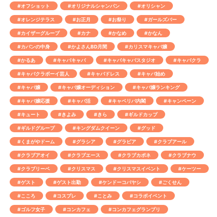
#オフショット
#オリジナルシャンパン
#オリシャン
#オレンジテラス
#お正月
#お祭り
#ガールズバー
#カイザーグループ
#カナ
#かなめ
#かなん
#カバンの中身
#かよさんBD月間
#カリスマキャバ嬢
#かるあ
#キャバキャバ
#キャバキャバスタジオ
#キャバクラ
#キャバクラボーイ芸人
#キャバドレス
#キャバ始め
#キャバ嬢
#キャバ嬢オーディション
#キャバ嬢ランキング
#キャバ嬢応援
#キャバ活
#キャベリバ内閣
#キャンペーン
#キュート
#きよみ
#きら
#ギルドカップ
#ギルドグループ
#キングダムクイーン
#グッド
#くまがやドーム
#グラシア
#グラビア
#クラブアール
#クラブアオイ
#クラブエース
#クラブカポネ
#クラブナウ
#クラブリーベ
#クリスマス
#クリスマスイベント
#ケーツー
#ゲスト
#ゲスト出勤
#ケンドーコバヤシ
#ごくせん
#こころ
#コスプレ
#ことみ
#コラボイベント
#ゴルフ女子
#コンカフェ
#コンカフェグランプリ