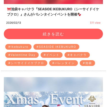
🎀池袋キャバクラ『SEASIDE IKEBUKURO（シーサイドイケ
ブクロ）』さんがバレンタインイベントを開催🍫
2026/02/13
511 view
続きを読む
#ikebukuro
#SEASIDE IKEBUKURO
#Valentine Day
#イベント
#キャバクラ
#シーサイドイケブクロ
#バレンタイン
#池袋