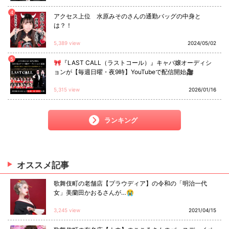
4
アクセス上位 水原みそのさんの通勤バッグの中身と
は？！
5,389 view
2024/05/02
5
🎀『LAST CALL（ラストコール）』キャバ嬢オーディシ
ョンが【毎週日曜・夜9時】YouTubeで配信開始🎥
5,315 view
2026/01/16
ランキング
オススメ
記事
歌舞伎町の老舗店【プラウディア】の令和の「明治一代
女」美蘭田かおるさんが…😭
3,245 view
2021/04/15