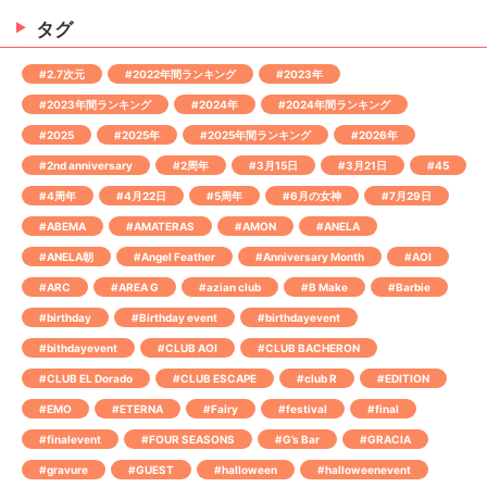
タグ
#2.7次元
#2022年間ランキング
#2023年
#2023年間ランキング
#2024年
#2024年間ランキング
#2025
#2025年
#2025年間ランキング
#2026年
#2nd anniversary
#2周年
#3月15日
#3月21日
#45
#4周年
#4月22日
#5周年
#6月の女神
#7月29日
#ABEMA
#AMATERAS
#AMON
#ANELA
#ANELA朝
#Angel Feather
#Anniversary Month
#AOI
#ARC
#AREA G
#azian club
#B Make
#Barbie
#birthday
#Birthday event
#birthdayevent
#bithdayevent
#CLUB AOI
#CLUB BACHERON
#CLUB EL Dorado
#CLUB ESCAPE
#club R
#EDITION
#EMO
#ETERNA
#Fairy
#festival
#final
#finalevent
#FOUR SEASONS
#G’s Bar
#GRACIA
#gravure
#GUEST
#halloween
#halloweenevent