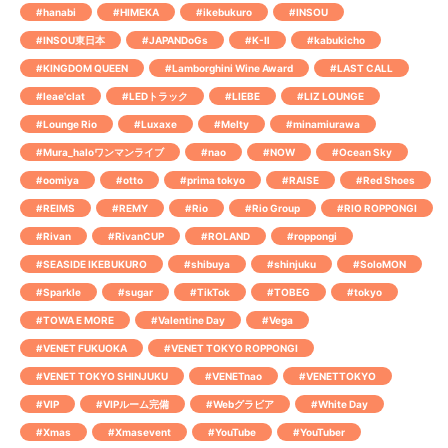
#hanabi
#HIMEKA
#ikebukuro
#INSOU
#INSOU東日本
#JAPANDoGs
#K-Ⅱ
#kabukicho
#KINGDOM QUEEN
#Lamborghini Wine Award
#LAST CALL
#leae'clat
#LEDトラック
#LIEBE
#LIZ LOUNGE
#Lounge Rio
#Luxaxe
#Melty
#minamiurawa
#Mura_haloワンマンライブ
#nao
#NOW
#Ocean Sky
#oomiya
#otto
#prima tokyo
#RAISE
#Red Shoes
#REIMS
#REMY
#Rio
#Rio Group
#RIO ROPPONGI
#Rivan
#RivanCUP
#ROLAND
#roppongi
#SEASIDE IKEBUKURO
#shibuya
#shinjuku
#SoloMON
#Sparkle
#sugar
#TikTok
#TOBEG
#tokyo
#TOWA E MORE
#Valentine Day
#Vega
#VENET FUKUOKA
#VENET TOKYO ROPPONGI
#VENET TOKYO SHINJUKU
#VENETnao
#VENETTOKYO
#VIP
#VIPルーム完備
#Webグラビア
#White Day
#Xmas
#Xmasevent
#YouTube
#YouTuber