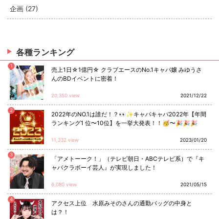
企画 (27)
各種ランキング
1
売上1日☆1億円☆ クラブエースのNo.1キャバ嬢 みゆうさ
んのBDイベントに密着！
20,350 view
2021/12/22
2
2022年のNO.1は誰だ！？👀✨キャバキャバ2022年【年間
ランキング1 位〜10位】を一挙大発表！！🥳〜🎉🎉🎉
11,332 view
2023/01/20
3
「アメトーーク！」（テレビ朝日・ABCテレビ系）で『キ
ャバクラボーイ芸人』が実現しました！
6,080 view
2021/05/15
4
アクセス上位 水原みそのさんの通勤バッグの中身と
は？！