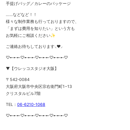
手提げバッグ／カレーのパッケージ
……などなど！！
様々な制作業務も行っておりますので、
「まずは費用を知りたい」という方も
お気軽にご相談ください✨
ご連絡お待ちしております⸜❤︎⸝
♡➸➸➸♡➸➸➸♡➸➸➸♡➸➸➸♡
▼【ウレッコスタジオ大阪】
〒542-0084
大阪府大阪市中央区宗右衛門町1−13
クリスタルビル7階
TEL：
06-6210-1068
♡➸➸➸♡➸➸➸♡➸➸➸♡➸➸➸♡