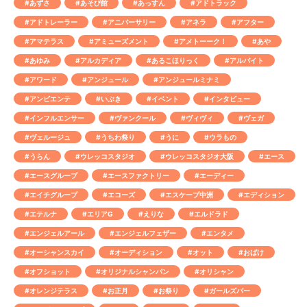
#あずさ
#あそび館
#あっすん
#アドトラック
#アドトレーラー
#アニバーサリー
#アネラ
#アフター
#アマテラス
#アミューズメント
#アメトーーク！
#あや
#あゆみ
#アルカディア
#あるこほりっく
#アルバイト
#アワード
#アンジュール
#アンジュールミナミ
#アンビエンテ
#いぶき
#イベント
#インタビュー
#インフルエンサー
#ヴァンクール
#ヴィヴィ
#ヴェガ
#ヴェルージュ
#うちわ祭り
#うに
#ウラもの
#うらん
#ウレッコスタジオ
#ウレッコスタジオ大阪
#エース
#エースグループ
#エースファクトリー
#エーディー
#エイチグループ
#エコーズ
#エスケープ中洲
#エディション
#エテルナ
#エリアG
#えりな
#エルドラド
#エンジェルアール
#エンジェルフェザー
#エンタメ
#オーシャンスカイ
#オーディション
#オット
#おばけ
#オフショット
#オリジナルシャンパン
#オリシャン
#オレンジテラス
#お正月
#お祭り
#ガールズバー