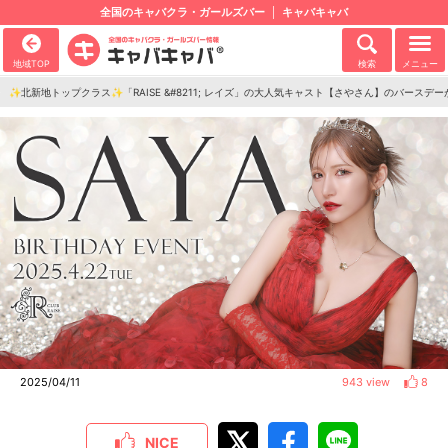
全国のキャバクラ・ガールズバー
キャバキャバ
地域TOP
検索
メニュー
✨️北新地トップクラス✨️「RAISE &#8211; レイズ」の大人気キャスト【さやさん】のバースデー
2025/04/11
943 view
8
NICE