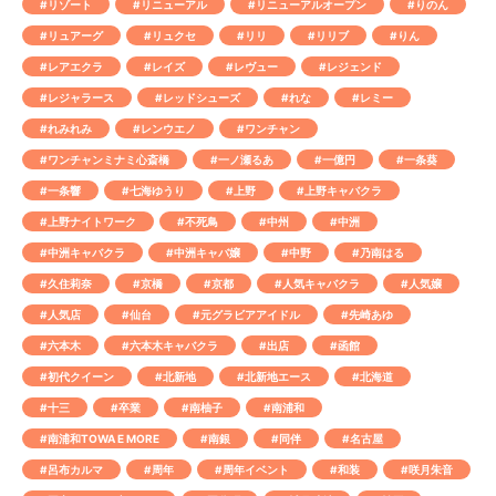
#リゾート
#リニューアル
#リニューアルオープン
#りのん
#リュアーグ
#リュクセ
#リリ
#リリブ
#りん
#レアエクラ
#レイズ
#レヴュー
#レジェンド
#レジャラース
#レッドシューズ
#れな
#レミー
#れみれみ
#レンウエノ
#ワンチャン
#ワンチャンミナミ心斎橋
#一ノ瀬るあ
#一億円
#一条葵
#一条響
#七海ゆうり
#上野
#上野キャバクラ
#上野ナイトワーク
#不死鳥
#中州
#中洲
#中洲キャバクラ
#中洲キャバ嬢
#中野
#乃南はる
#久住莉奈
#京橋
#京都
#人気キャバクラ
#人気嬢
#人気店
#仙台
#元グラビアアイドル
#先崎あゆ
#六本木
#六本木キャバクラ
#出店
#函館
#初代クイーン
#北新地
#北新地エース
#北海道
#十三
#卒業
#南柚子
#南浦和
#南浦和TOWA E MORE
#南銀
#同伴
#名古屋
#呂布カルマ
#周年
#周年イベント
#和装
#咲月朱音