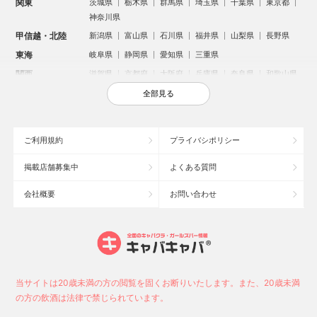
関東
茨城県
栃木県
群馬県
埼玉県
千葉県
東京都
神奈川県
甲信越・北陸
新潟県
富山県
石川県
福井県
山梨県
長野県
東海
岐阜県
静岡県
愛知県
三重県
関西
滋賀県
京都府
大阪府
兵庫県
奈良県
和歌山県
中国
鳥取県
島根県
岡山県
広島県
山口県
全部見る
四国
徳島県
香川県
愛媛県
高知県
九州・沖縄
福岡県
佐賀県
長崎県
熊本県
大分県
宮崎県
ご利用規約
プライバシポリシー
鹿児島県
沖縄県
掲載店舗募集中
よくある質問
人気のエリアからお店を探す
会社概要
お問い合わせ
新宿のキャバクラ
歌舞伎町のキャバクラ
札幌市のキャバクラ
すすきののキャバクラ
北新地のキャバクラ
池袋のキャバクラ
ミナミのキャバクラ
大宮のキャバクラ
新潟市のキャバクラ
六本木のキャバクラ
高崎市のキャバクラ
池袋駅（西口）のキャバクラ
池袋駅（東口）のキャバクラ
宇都宮市のキャバクラ
当サイトは20歳未満の方の閲覧を固くお断りいたします。また、20歳未満
新潟駅前のキャバクラ
上野のキャバクラ
福岡市のキャバクラ
の方の飲酒は法律で禁じられています。
函館市のキャバクラ
長野市のキャバクラ
中洲のキャバクラ