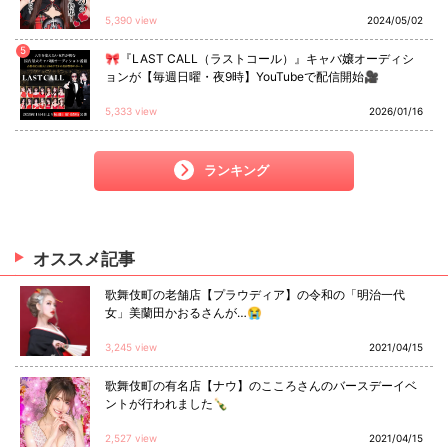
5,390 view
2024/05/02
5
🎀『LAST CALL（ラストコール）』キャバ嬢オーディシ
ョンが【毎週日曜・夜9時】YouTubeで配信開始🎥
5,333 view
2026/01/16
ランキング
オススメ
記事
歌舞伎町の老舗店【プラウディア】の令和の「明治一代
女」美蘭田かおるさんが…😭
3,245 view
2021/04/15
歌舞伎町の有名店【ナウ】のこころさんのバースデーイベ
ントが行われました🍾
2,527 view
2021/04/15