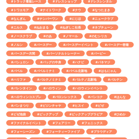
#トラック看板レース
#ドレスショップ
#ドレスレンタル
#トワエモア
#ナイトワーク
#ナウ
#なつたまき
#なんぎん
#ナンバーワン
#にじほ
#ニュークラブ
#ニルス
#ねおまる
#ねぎしこ社長
#ネプチューン
#ノースクラブ
#のあ
#ノマール
#のむシリカ
#ノルン
#バースデー
#バースデーイベント
#バースデー密着
#バースデー月間
#パーソナルトレーナー
#バービー
#バシュロン
#バッグの中身
#ハナビ
#パネマジ
#バベル
#バベルミナミ
#バベル北新地
#はもにゃん
#ハリファ
#パルテノミナミ
#パルテノ北新地
#バルテン
#バレンタイン
#ハロウィン
#ハロウィンイベント
#ハロウィンコスプレ
#バロンレックス
#バンコク
#はんな
#パンまつり
#ビジンチャヤ
#ヒスイ
#ビゼ
#ビゼ池袋
#ピックアップ
#ピックアップグラビア
#ひめか
#ファイナルイベント
#フェアリー
#フェニックス
#フォーシーズン
#フォーティーファイブ
#プラウディア