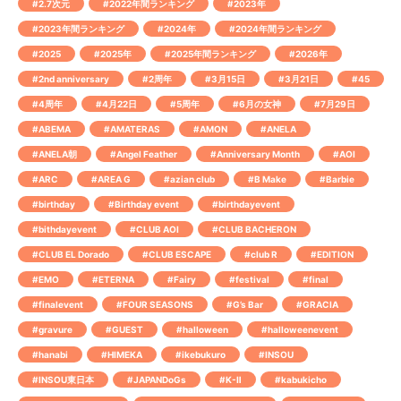
#2.7次元
#2022年間ランキング
#2023年
#2023年間ランキング
#2024年
#2024年間ランキング
#2025
#2025年
#2025年間ランキング
#2026年
#2nd anniversary
#2周年
#3月15日
#3月21日
#45
#4周年
#4月22日
#5周年
#6月の女神
#7月29日
#ABEMA
#AMATERAS
#AMON
#ANELA
#ANELA朝
#Angel Feather
#Anniversary Month
#AOI
#ARC
#AREA G
#azian club
#B Make
#Barbie
#birthday
#Birthday event
#birthdayevent
#bithdayevent
#CLUB AOI
#CLUB BACHERON
#CLUB EL Dorado
#CLUB ESCAPE
#club R
#EDITION
#EMO
#ETERNA
#Fairy
#festival
#final
#finalevent
#FOUR SEASONS
#G’s Bar
#GRACIA
#gravure
#GUEST
#halloween
#halloweenevent
#hanabi
#HIMEKA
#ikebukuro
#INSOU
#INSOU東日本
#JAPANDoGs
#K-Ⅱ
#kabukicho