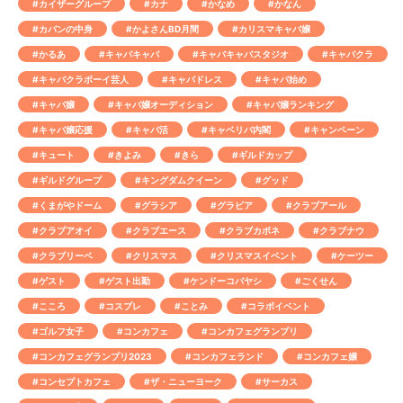
#カイザーグループ
#カナ
#かなめ
#かなん
#カバンの中身
#かよさんBD月間
#カリスマキャバ嬢
#かるあ
#キャバキャバ
#キャバキャバスタジオ
#キャバクラ
#キャバクラボーイ芸人
#キャバドレス
#キャバ始め
#キャバ嬢
#キャバ嬢オーディション
#キャバ嬢ランキング
#キャバ嬢応援
#キャバ活
#キャベリバ内閣
#キャンペーン
#キュート
#きよみ
#きら
#ギルドカップ
#ギルドグループ
#キングダムクイーン
#グッド
#くまがやドーム
#グラシア
#グラビア
#クラブアール
#クラブアオイ
#クラブエース
#クラブカポネ
#クラブナウ
#クラブリーベ
#クリスマス
#クリスマスイベント
#ケーツー
#ゲスト
#ゲスト出勤
#ケンドーコバヤシ
#ごくせん
#こころ
#コスプレ
#ことみ
#コラボイベント
#ゴルフ女子
#コンカフェ
#コンカフェグランプリ
#コンカフェグランプリ2023
#コンカフェランド
#コンカフェ嬢
#コンセプトカフェ
#ザ・ニューヨーク
#サーカス