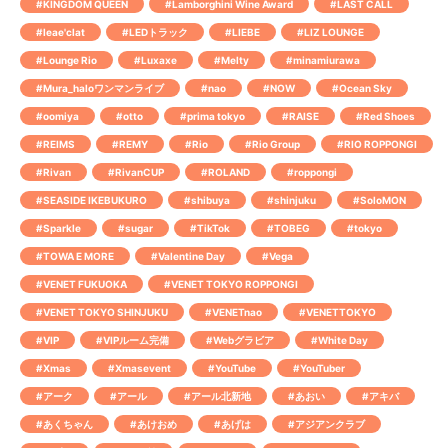
#KINGDOM QUEEN
#Lamborghini Wine Award
#LAST CALL
#leae'clat
#LEDトラック
#LIEBE
#LIZ LOUNGE
#Lounge Rio
#Luxaxe
#Melty
#minamiurawa
#Mura_haloワンマンライブ
#nao
#NOW
#Ocean Sky
#oomiya
#otto
#prima tokyo
#RAISE
#Red Shoes
#REIMS
#REMY
#Rio
#Rio Group
#RIO ROPPONGI
#Rivan
#RivanCUP
#ROLAND
#roppongi
#SEASIDE IKEBUKURO
#shibuya
#shinjuku
#SoloMON
#Sparkle
#sugar
#TikTok
#TOBEG
#tokyo
#TOWA E MORE
#Valentine Day
#Vega
#VENET FUKUOKA
#VENET TOKYO ROPPONGI
#VENET TOKYO SHINJUKU
#VENETnao
#VENETTOKYO
#VIP
#VIPルーム完備
#Webグラビア
#White Day
#Xmas
#Xmasevent
#YouTube
#YouTuber
#アーク
#アール
#アール北新地
#あおい
#アキバ
#あくちゃん
#あけおめ
#あげは
#アジアンクラブ