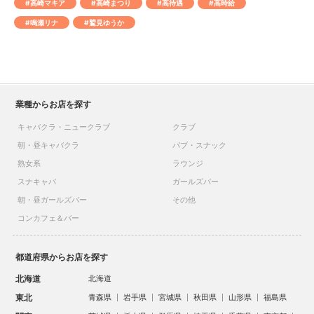
#高崎マキア
#高崎まつり
#高待遇
#高時給
#鳴瀬リナ
#鷲見ゆうか
業種からお店を探す
キャバクラ・ニュークラブ
クラブ
朝・昼キャバクラ
パブ・スナック
熟女系
ラウンジ
スナキャバ
ガールズバー
朝・昼ガールズバー
その他
コンカフェ＆バー
都道府県からお店を探す
北海道
北海道
東北
青森県
岩手県
宮城県
秋田県
山形県
福島県