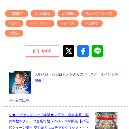
#2025年
#4月22日
#RAISE
#エースグループ
#さや
#バースデー
#レイズ
#北新地
#大阪
NICE
3月24日、25日はもえかさんのバースデーイベントが
開催！
<<
前の記事
＼★リヴァングループ爆誕★／売上・指名本数・同
伴本数をグループ全店で競うRivan CUP開催【♡ 初
代クイーン誕生 ♡】続きはコチラをクリック・・・