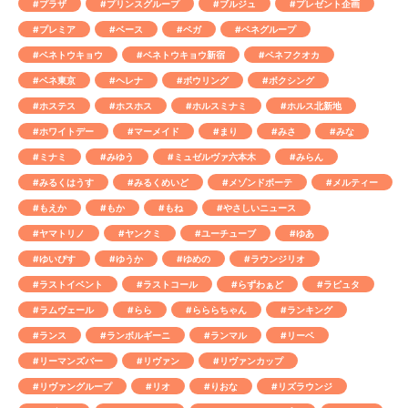
#プラザ
#プリンスグループ
#ブルジュ
#プレゼント企画
#プレミア
#ベース
#ベガ
#ベネグループ
#ベネトウキョウ
#ベネトウキョウ新宿
#ベネフクオカ
#ベネ東京
#ヘレナ
#ボウリング
#ボクシング
#ホステス
#ホスホス
#ホルスミナミ
#ホルス北新地
#ホワイトデー
#マーメイド
#まり
#みさ
#みな
#ミナミ
#みゆう
#ミュゼルヴァ六本木
#みらん
#みるくはうす
#みるくめいど
#メゾンドボーテ
#メルティー
#もえか
#もか
#もね
#やさしいニュース
#ヤマトリノ
#ヤンクミ
#ユーチューブ
#ゆあ
#ゆいぴす
#ゆうか
#ゆめの
#ラウンジリオ
#ラストイベント
#ラストコール
#らずわぁど
#ラピュタ
#ラムヴェール
#らら
#らららちゃん
#ランキング
#ランス
#ランボルギーニ
#ランマル
#リーベ
#リーマンズバー
#リヴァン
#リヴァンカップ
#リヴァングループ
#リオ
#りおな
#リズラウンジ