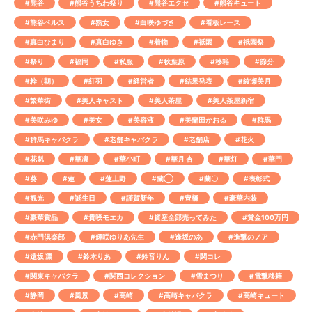
#熊谷
#熊谷うちわ祭り
#熊谷エクセ
#熊谷キュート
#熊谷ベルス
#熟女
#白咲ゆづき
#看板レース
#真白ひまり
#真白ゆき
#着物
#祇園
#祇園祭
#祭り
#福岡
#私服
#秋葉原
#移籍
#節分
#粋（朝）
#紅羽
#経営者
#結果発表
#綾瀬美月
#繁華街
#美人キャスト
#美人茶屋
#美人茶屋新宿
#美咲みゆ
#美女
#美容液
#美蘭田かおる
#群馬
#群馬キャバクラ
#老舗キャバクラ
#老舗店
#花火
#花魁
#華凛
#華小町
#華月 杏
#華灯
#華門
#葵
#蓮
#蓮上野
#蘭◯
#蘭〇
#表彰式
#観光
#誕生日
#謹賀新年
#豊橋
#豪華内装
#豪華賞品
#貴咲モエカ
#資産全部売ってみた
#賞金100万円
#赤門倶楽部
#輝咲ゆりあ先生
#逢坂のあ
#進撃のノア
#遠坂 凛
#鈴木りあ
#鈴音りん
#関コレ
#関東キャバクラ
#関西コレクション
#雪まつり
#電撃移籍
#静岡
#風景
#高崎
#高崎キャバクラ
#高崎キュート