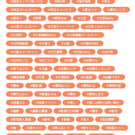
#固定カメラに映ってた
#国分町
#城月瑞希
#埼玉
#埼玉ガールズバー
#埼玉キャバクラ
#夏まつり
#夏目こころ
#夏祭り
#夜職
#夢宮ゆめ
#大宮
#大宮Melty
#大宮ガールズバー
#大宮ナイトワーク
#大宮メルティー
#大宮区
#大宮南銀Melty
#大宮南銀ガールズバー
#大宮南銀座
#大通り
#大阪
#大阪REIMS
#大阪キャバキャバ
#天乃麗華
#天使かれん
#女社長
#如月れいな
#妃アスナ
#妃翠
#妃翠れな
#宮下まひろ
#川越
#年間キング
#年間ランキング
#幽遊屋敷
#引退
#引退試合
#心斎橋
#志藤リオナ
#愛咲
#愛咲 雅
#愛咲みらい
#愛咲れな
#愛咲叶恋
#愛沢えみり
#愛瀬あずみ
#愛知
#愛音なぎさ
#成瀬るな
#抽選イベント
#推し
#推しは推せる時に推せ
#撮影
#撮影の裏側
#数億円の内装
#整形
#新宿
#新宿美人茶屋
#新年
#新橋
#旭川
#星宮麗華
#春
#昼キャバ
#最上あくり
#朝キャバ
#朝昼キャバ