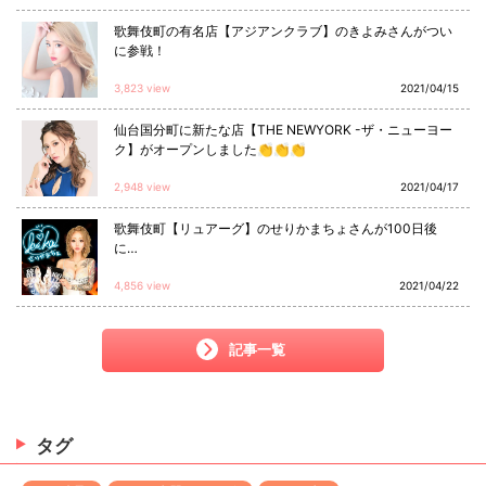
歌舞伎町の有名店【アジアンクラブ】のきよみさんがつい
に参戦！
3,823 view
2021/04/15
仙台国分町に新たな店【THE NEWYORK -ザ・ニューヨー
ク】がオープンしました👏👏👏
2,948 view
2021/04/17
歌舞伎町【リュアーグ】のせりかまちょさんが100日後
に…
4,856 view
2021/04/22
記事一覧
タグ