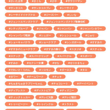
#さいたま市
#さくら
#さや
#サラリーマン
#サンタコス
#サンタコスプレ
#シーサイド
#シーサイドイケブクロ
#ジーズバー
#しいな
#ジェントルマンズクラブ
#ジェントルマンズクラブ歌舞伎町
#シティグループ
#ジャパン
#シャンパン
#シャンパンタワー
#シャンパンで乾杯
#シュガー
#シュシュール
#じゅり
#ショーキャバクラ
#ショークラブ
#シンガポール
#すすきの
#すすきのニュークラブ
#すすきの祭り
#スタジオ
#スティル
#スナック
#スパークリング
#スパークル
#スポーツ
#すみか
#セクシー女優
#せな
#せりかまちょ
#それいけ！りのん
#ソロモン
#ダーロス
#タロ
#タワー
#チームワーク
#チェキ
#ちゅきちゅきラブリーちゃん
#チョコレート
#デーイベント
#ディアレスト
#ディストピア
#ディズニー
#ティックトッカー
#テレビ大阪
#テレビ朝日
#トゥービージー
#トゥインクル
#トラスト