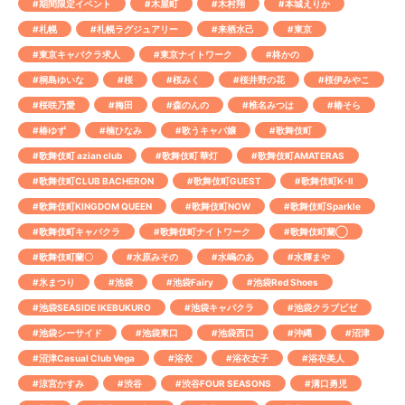
#期間限定イベント
#木屋町
#木村翔
#本城えりか
#札幌
#札幌ラグジュアリー
#来栖水己
#東京
#東京キャバクラ求人
#東京ナイトワーク
#柊かの
#桐島ゆいな
#桜
#桜みく
#桜井野の花
#桜伊みやこ
#桜咲乃愛
#梅田
#森のんの
#椎名みつは
#椿そら
#椿ゆず
#楠ひなみ
#歌うキャバ嬢
#歌舞伎町
#歌舞伎町 azian club
#歌舞伎町 華灯
#歌舞伎町AMATERAS
#歌舞伎町CLUB BACHERON
#歌舞伎町GUEST
#歌舞伎町K-Ⅱ
#歌舞伎町KINGDOM QUEEN
#歌舞伎町NOW
#歌舞伎町Sparkle
#歌舞伎町キャバクラ
#歌舞伎町ナイトワーク
#歌舞伎町蘭◯
#歌舞伎町蘭〇
#水原みその
#水嶋のあ
#水輝まや
#氷まつり
#池袋
#池袋Fairy
#池袋Red Shoes
#池袋SEASIDE IKEBUKURO
#池袋キャバクラ
#池袋クラブビゼ
#池袋シーサイド
#池袋東口
#池袋西口
#沖縄
#沼津
#沼津Casual Club Vega
#浴衣
#浴衣女子
#浴衣美人
#涼宮かすみ
#渋谷
#渋谷FOUR SEASONS
#溝口勇児