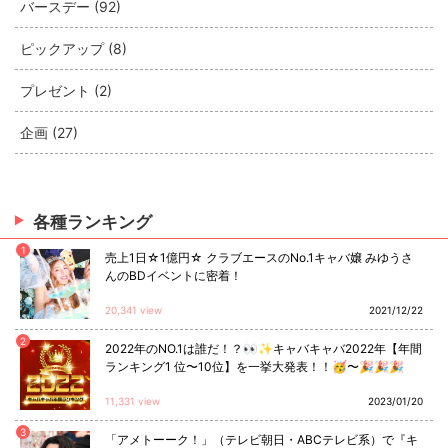
バースデー (92)
ピックアップ (8)
プレゼント (2)
企画 (27)
各種ランキング
1
売上1日☆1億円☆ クラブエースのNo.1キャバ嬢 みゆうさ
んのBDイベントに密着！
20,341 view
2021/12/22
2
2022年のNO.1は誰だ！？👀✨キャバキャバ2022年【年間
ランキング1 位〜10位】を一挙大発表！！🥳〜🎉🎉🎉
11,331 view
2023/01/20
3
「アメトーーク！」（テレビ朝日・ABCテレビ系）で『キ