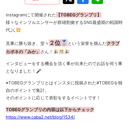
instagramにて開催された
【TOBEGグランプリ】
様々なインフルエンサーが群雄割拠するSNS最盛期の戦国時
代⚔️💥
２位🥈
見事に勝ち抜き、堂々
という栄誉を掴んだ
クラブ
カポネの「みか」
さん！🎉🎊🎉
インタビューをする機会を頂く事が出来たのでお話を伺う事
となりました！🎤
※TOBEGグランプリとはインスタに投稿された#TOBEGを独
自のポイントで集計。
そのポイントに応じて表彰をするイベントです！
TOBEGグランプリの内容は以下からチェック
https://www.caba2.net/blog/1534/