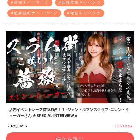
#東京ナイトワーク
#歌舞伎町キャバクラ
#歌舞伎町ナイトワーク
#老舗キャバクラ
店内イベントレース首位独占！？-ジェントルマンズクラブ-エレン・イ
ェーガーさん ★SPECIAL INTERVIEW★
2025/04/16
2,050 view
続きを読む