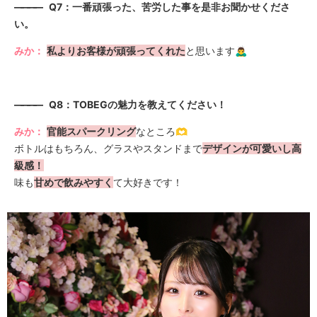
————
Q7：一番頑張った、苦労した事を是非お聞かせくださ
い。
みか：
私よりお客様が頑張ってくれた
と思います🙇‍♂️
————
Q8：TOBEGの魅力を教えてください！
みか：
官能スパークリング
なところ🫶
ボトルはもちろん、グラスやスタンドまで
デザインが可愛いし高
級感！
味も
甘めで飲みやすく
て大好きです！