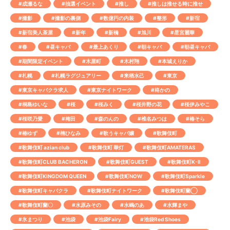
#成瀬るな
#抽選イベント
#推し
#推しは推せる時に推せ
#撮影
#撮影の裏側
#数億円の内装
#整形
#新宿
#新宿美人茶屋
#新年
#新橋
#旭川
#星宮麗華
#春
#昼キャバ
#最上あくり
#朝キャバ
#朝昼キャバ
#期間限定イベント
#木屋町
#木村翔
#本城えりか
#札幌
#札幌ラグジュアリー
#来栖水己
#東京
#東京キャバクラ求人
#東京ナイトワーク
#柊かの
#桐島ゆいな
#桜
#桜みく
#桜井野の花
#桜伊みやこ
#桜咲乃愛
#梅田
#森のんの
#椎名みつは
#椿そら
#椿ゆず
#楠ひなみ
#歌うキャバ嬢
#歌舞伎町
#歌舞伎町 azian club
#歌舞伎町 華灯
#歌舞伎町AMATERAS
#歌舞伎町CLUB BACHERON
#歌舞伎町GUEST
#歌舞伎町K-Ⅱ
#歌舞伎町KINGDOM QUEEN
#歌舞伎町NOW
#歌舞伎町Sparkle
#歌舞伎町キャバクラ
#歌舞伎町ナイトワーク
#歌舞伎町蘭◯
#歌舞伎町蘭〇
#水原みその
#水嶋のあ
#水輝まや
#氷まつり
#池袋
#池袋Fairy
#池袋Red Shoes