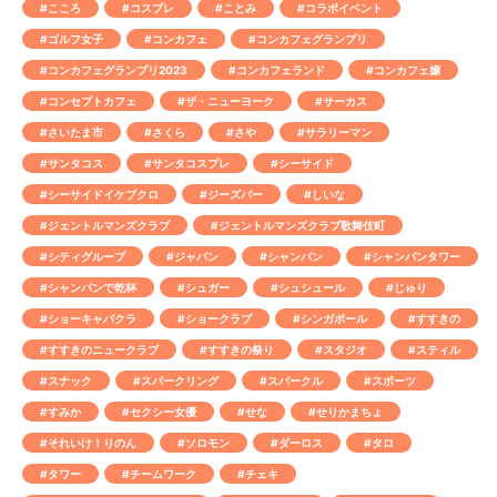
#こころ
#コスプレ
#ことみ
#コラボイベント
#ゴルフ女子
#コンカフェ
#コンカフェグランプリ
#コンカフェグランプリ2023
#コンカフェランド
#コンカフェ嬢
#コンセプトカフェ
#ザ・ニューヨーク
#サーカス
#さいたま市
#さくら
#さや
#サラリーマン
#サンタコス
#サンタコスプレ
#シーサイド
#シーサイドイケブクロ
#ジーズバー
#しいな
#ジェントルマンズクラブ
#ジェントルマンズクラブ歌舞伎町
#シティグループ
#ジャパン
#シャンパン
#シャンパンタワー
#シャンパンで乾杯
#シュガー
#シュシュール
#じゅり
#ショーキャバクラ
#ショークラブ
#シンガポール
#すすきの
#すすきのニュークラブ
#すすきの祭り
#スタジオ
#スティル
#スナック
#スパークリング
#スパークル
#スポーツ
#すみか
#セクシー女優
#せな
#せりかまちょ
#それいけ！りのん
#ソロモン
#ダーロス
#タロ
#タワー
#チームワーク
#チェキ