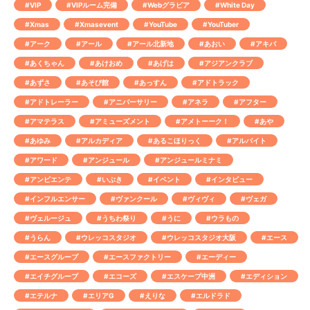
#VIP
#VIPルーム完備
#Webグラビア
#White Day
#Xmas
#Xmasevent
#YouTube
#YouTuber
#アーク
#アール
#アール北新地
#あおい
#アキバ
#あくちゃん
#あけおめ
#あげは
#アジアンクラブ
#あずさ
#あそび館
#あっすん
#アドトラック
#アドトレーラー
#アニバーサリー
#アネラ
#アフター
#アマテラス
#アミューズメント
#アメトーーク！
#あや
#あゆみ
#アルカディア
#あるこほりっく
#アルバイト
#アワード
#アンジュール
#アンジュールミナミ
#アンビエンテ
#いぶき
#イベント
#インタビュー
#インフルエンサー
#ヴァンクール
#ヴィヴィ
#ヴェガ
#ヴェルージュ
#うちわ祭り
#うに
#ウラもの
#うらん
#ウレッコスタジオ
#ウレッコスタジオ大阪
#エース
#エースグループ
#エースファクトリー
#エーディー
#エイチグループ
#エコーズ
#エスケープ中洲
#エディション
#エテルナ
#エリアG
#えりな
#エルドラド