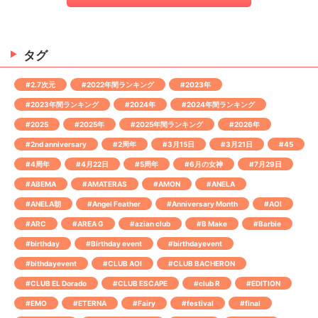
タグ
#2.7次元
#2022年間ランキング
#2023年
#2023年間ランキング
#2024年
#2024年間ランキング
#2025
#2025年
#2025年間ランキング
#2026年
#2nd anniversary
#2周年
#3月15日
#3月21日
#45
#4周年
#4月22日
#5周年
#6月の女神
#7月29日
#ABEMA
#AMATERAS
#AMON
#ANELA
#ANELA朝
#Angel Feather
#Anniversary Month
#AOI
#ARC
#AREA G
#azian club
#B Make
#Barbie
#birthday
#Birthday event
#birthdayevent
#bithdayevent
#CLUB AOI
#CLUB BACHERON
#CLUB EL Dorado
#CLUB ESCAPE
#club R
#EDITION
#EMO
#ETERNA
#Fairy
#festival
#final