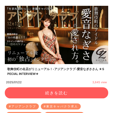
歌舞伎町の名店がリニューアル！-アジアンクラブ-愛音なぎささん ★S
PECIAL INTERVIEW★
2025/01/22
3,645 view
続きを読む
#アジアンクラブ
#東京キャバクラ求人