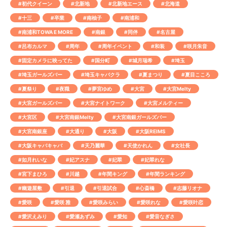
#初代クイーン
#北新地
#北新地エース
#北海道
#十三
#卒業
#南柚子
#南浦和
#南浦和TOWA E MORE
#南銀
#同伴
#名古屋
#呂布カルマ
#周年
#周年イベント
#和装
#咲月朱音
#固定カメラに映ってた
#国分町
#城月瑞希
#埼玉
#埼玉ガールズバー
#埼玉キャバクラ
#夏まつり
#夏目こころ
#夏祭り
#夜職
#夢宮ゆめ
#大宮
#大宮Melty
#大宮ガールズバー
#大宮ナイトワーク
#大宮メルティー
#大宮区
#大宮南銀Melty
#大宮南銀ガールズバー
#大宮南銀座
#大通り
#大阪
#大阪REIMS
#大阪キャバキャバ
#天乃麗華
#天使かれん
#女社長
#如月れいな
#妃アスナ
#妃翠
#妃翠れな
#宮下まひろ
#川越
#年間キング
#年間ランキング
#幽遊屋敷
#引退
#引退試合
#心斎橋
#志藤リオナ
#愛咲
#愛咲 雅
#愛咲みらい
#愛咲れな
#愛咲叶恋
#愛沢えみり
#愛瀬あずみ
#愛知
#愛音なぎさ