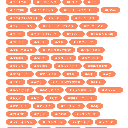
#パンまつり
#ビジンチャヤ
#ヒスイ
#ビゼ
#ビゼ池袋
#ピックアップ
#ピックアップグラビア
#ひめか
#ファイナルイベント
#フェアリー
#フェニックス
#フォーシーズン
#フォーティーファイブ
#プラウディア
#プラザ
#プリンスグループ
#ブルジュ
#プレゼント企画
#プレミア
#ベース
#ベガ
#ベネグループ
#ベネトウキョウ
#ベネトウキョウ新宿
#ベネフクオカ
#ベネ東京
#ヘレナ
#ボウリング
#ボクシング
#ホステス
#ホスホス
#ホルスミナミ
#ホルス北新地
#ホワイトデー
#マーメイド
#まり
#みさ
#みな
#ミナミ
#みゆう
#ミュゼルヴァ六本木
#みらん
#みるくはうす
#みるくめいど
#メゾンドボーテ
#メルティー
#もえか
#もか
#もね
#やさしいニュース
#ヤマトリノ
#ヤンクミ
#ユーチューブ
#ゆあ
#ゆいぴす
#ゆうか
#ゆめの
#ラウンジリオ
#ラストイベント
#ラストコール
#らずわぁど
#ラピュタ