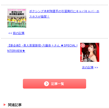
ボクシング木村翔選手の引退興行にキャバキャバ・ホ
スホスが協賛！
<<
前の記事
【新企画】-美人茶屋新宿-六藤奈々さん ★SPECIAL I
NTERVIEW★
次の記事
>>
記事一覧
関連記事