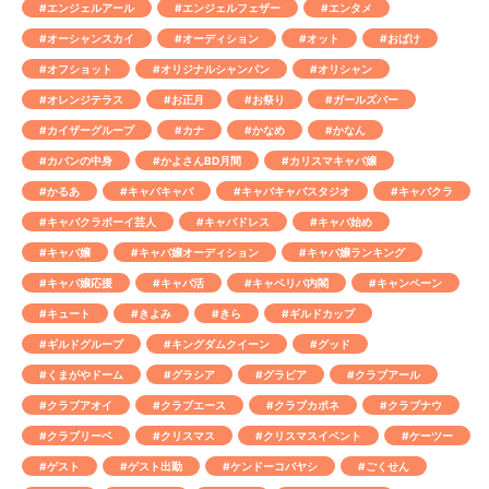
#エンジェルアール
#エンジェルフェザー
#エンタメ
#オーシャンスカイ
#オーディション
#オット
#おばけ
#オフショット
#オリジナルシャンパン
#オリシャン
#オレンジテラス
#お正月
#お祭り
#ガールズバー
#カイザーグループ
#カナ
#かなめ
#かなん
#カバンの中身
#かよさんBD月間
#カリスマキャバ嬢
#かるあ
#キャバキャバ
#キャバキャバスタジオ
#キャバクラ
#キャバクラボーイ芸人
#キャバドレス
#キャバ始め
#キャバ嬢
#キャバ嬢オーディション
#キャバ嬢ランキング
#キャバ嬢応援
#キャバ活
#キャベリバ内閣
#キャンペーン
#キュート
#きよみ
#きら
#ギルドカップ
#ギルドグループ
#キングダムクイーン
#グッド
#くまがやドーム
#グラシア
#グラビア
#クラブアール
#クラブアオイ
#クラブエース
#クラブカポネ
#クラブナウ
#クラブリーベ
#クリスマス
#クリスマスイベント
#ケーツー
#ゲスト
#ゲスト出勤
#ケンドーコバヤシ
#ごくせん