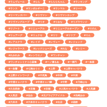
#ラムヴェール
#らら
#らららちゃん
#ランキング
#ランス
#ランボルギーニ
#ランマル
#リーベ
#リーマンズバー
#リヴァン
#リヴァンカップ
#リヴァングループ
#リオ
#りおな
#リズラウンジ
#リゾート
#リニューアル
#リニューアルオープン
#りのん
#リュアーグ
#リュクセ
#リリ
#リリブ
#りん
#レアエクラ
#レイズ
#レヴュー
#レジェンド
#レジャラース
#レッドシューズ
#れな
#レミー
#れみれみ
#レンウエノ
#ワンチャン
#ワンチャンミナミ心斎橋
#一ノ瀬るあ
#一億円
#一条葵
#一条響
#七海ゆうり
#上野
#上野キャバクラ
#上野ナイトワーク
#不死鳥
#中州
#中洲
#中洲キャバクラ
#中洲キャバ嬢
#中野
#乃南はる
#久住莉奈
#京橋
#京都
#人気キャバクラ
#人気嬢
#人気店
#仙台
#元グラビアアイドル
#先崎あゆ
#六本木
#六本木キャバクラ
#出店
#函館