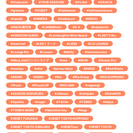
#finalevent
#FOUR SEASONS
#G’s Bar
#GRACIA
#gravure
#GUEST
#halloween
#halloweenevent
#hanabi
#HIMEKA
#ikebukuro
#INSOU
#INSOU東日本
#JAPANDoGs
#K-Ⅱ
#kabukicho
#KINGDOM QUEEN
#Lamborghini Wine Award
#LAST CALL
#leae'clat
#LEDトラック
#LIEBE
#LIZ LOUNGE
#Lounge Rio
#Luxaxe
#Melty
#minamiurawa
#Mura_haloワンマンライブ
#nao
#NOW
#Ocean Sky
#oomiya
#otto
#prima tokyo
#RAISE
#Red Shoes
#REIMS
#REMY
#Rio
#Rio Group
#RIO ROPPONGI
#Rivan
#RivanCUP
#ROLAND
#roppongi
#SEASIDE IKEBUKURO
#shibuya
#shinjuku
#SoloMON
#Sparkle
#sugar
#TikTok
#TOBEG
#tokyo
#TOWA E MORE
#Valentine Day
#Vega
#VENET FUKUOKA
#VENET TOKYO ROPPONGI
#VENET TOKYO SHINJUKU
#VENETnao
#VENETTOKYO