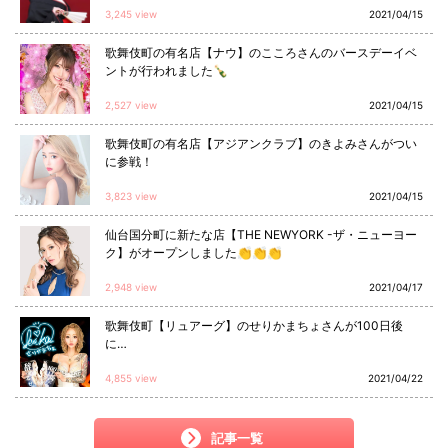
3,245 view
2021/04/15
歌舞伎町の有名店【ナウ】のこころさんのバースデーイベ
ントが行われました🍾
2,527 view
2021/04/15
歌舞伎町の有名店【アジアンクラブ】のきよみさんがつい
に参戦！
3,823 view
2021/04/15
仙台国分町に新たな店【THE NEWYORK -ザ・ニューヨー
ク】がオープンしました👏👏👏
2,948 view
2021/04/17
歌舞伎町【リュアーグ】のせりかまちょさんが100日後
に…
4,855 view
2021/04/22
記事一覧