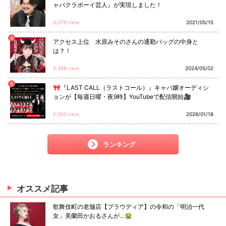
ャバクラボーイ芸人』が実現しました！
6,079 view
2021/05/15
4
アクセス上位 水原みそのさんの通勤バッグの中身と
は？！
5,388 view
2024/05/02
5
🎀『LAST CALL（ラストコール）』キャバ嬢オーディシ
ョンが【毎週日曜・夜9時】YouTubeで配信開始🎥
5,300 view
2026/01/16
ランキング
オススメ
記事
歌舞伎町の老舗店【プラウディア】の令和の「明治一代
女」美蘭田かおるさんが…😭