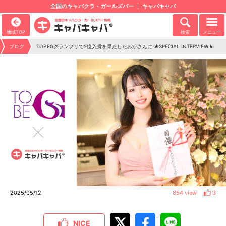
全国のキャバクラ・ガールズバー
キャバキャバ
地域TOP
検索
メニュー
ブログ
TOBEGグランプリで2位入賞を果たしたみかさんに ★SPECIAL INTERVIEW★
2025/05/12
854 view
3
NICE