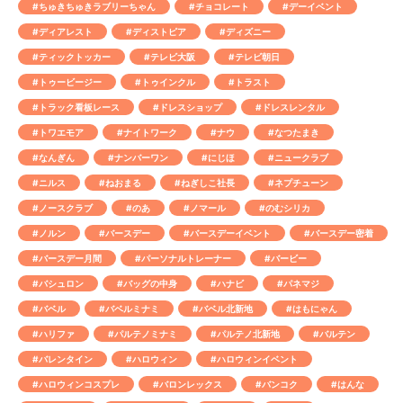
#ちゅきちゅきラブリーちゃん
#チョコレート
#デーイベント
#ディアレスト
#ディストピア
#ディズニー
#ティックトッカー
#テレビ大阪
#テレビ朝日
#トゥービージー
#トゥインクル
#トラスト
#トラック看板レース
#ドレスショップ
#ドレスレンタル
#トワエモア
#ナイトワーク
#ナウ
#なつたまき
#なんぎん
#ナンバーワン
#にじほ
#ニュークラブ
#ニルス
#ねおまる
#ねぎしこ社長
#ネプチューン
#ノースクラブ
#のあ
#ノマール
#のむシリカ
#ノルン
#バースデー
#バースデーイベント
#バースデー密着
#バースデー月間
#パーソナルトレーナー
#バービー
#バシュロン
#バッグの中身
#ハナビ
#パネマジ
#バベル
#バベルミナミ
#バベル北新地
#はもにゃん
#ハリファ
#パルテノミナミ
#パルテノ北新地
#バルテン
#バレンタイン
#ハロウィン
#ハロウィンイベント
#ハロウィンコスプレ
#バロンレックス
#バンコク
#はんな