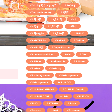
#2025年間ランキング
#2026年
#2nd anniversary
#2周年
#3月15日
#3月21日
#45
#4周年
#4月22日
#5周年
#6月の女神
#7月29日
#ABEMA
#AMATERAS
#AMON
#ANELA
#ANELA朝
#Angel Feather
#Anniversary Month
#AOI
#ARC
#AREA G
#azian club
#B Make
#Barbie
#birthday
#Birthday event
#birthdayevent
#bithdayevent
#CLUB AOI
#CLUB BACHERON
#CLUB EL Dorado
#CLUB ESCAPE
#club R
#EDITION
#EMO
#ETERNA
#Fairy
#festival
#final
#finalevent