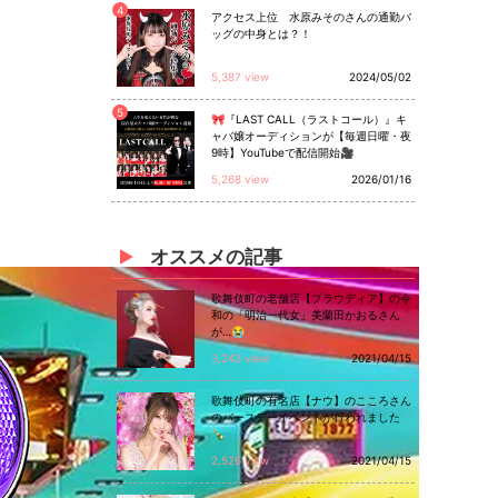
4
アクセス上位 水原みそのさんの通勤バ
ッグの中身とは？！
5,387 view
2024/05/02
5
🎀『LAST CALL（ラストコール）』キ
ャバ嬢オーディションが【毎週日曜・夜
9時】YouTubeで配信開始🎥
5,268 view
2026/01/16
オススメ
の
記事
歌舞伎町の老舗店【プラウディア】の令
和の「明治一代女」美蘭田かおるさん
が…😭
3,243 view
2021/04/15
歌舞伎町の有名店【ナウ】のこころさん
のバースデーイベントが行われました
🍾
2,526 view
2021/04/15