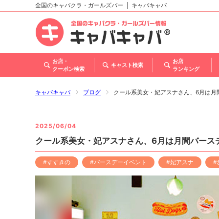
全国のキャバクラ・ガールズバー
キャバキャバ
北海道
東北
関東
甲信越・北陸
東海
関西
中国
四国
九州・沖縄
トップ
お店・
お店
キャスト検索
クーポン検索
ランキング
キャバキャバ
ブログ
クール系美女・妃アスナさん、6月は月
2025/06/04
クール系美女・妃アスナさん、6月は月間バース
#すすきの
#バースデーイベント
#妃アスナ
#