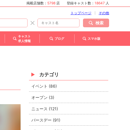
掲載店舗数：
5798
店
登録キャスト数：
18647
人
トップページ
その他
検索
キャスト
ブログ
スマホ版
求人情報
カテゴリ
イベント (86)
オープン (3)
ニュース (121)
バースデー (91)