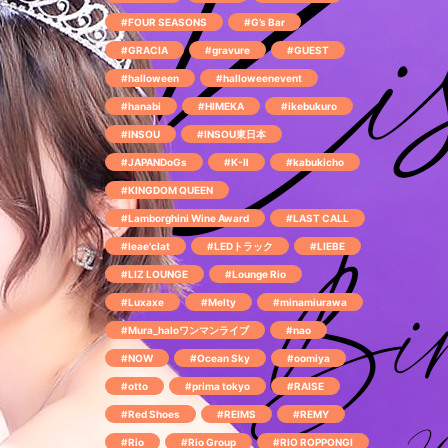
#FOUR SEASONS
#G’s Bar
#GRACIA
#gravure
#GUEST
#halloween
#halloweenevent
#hanabi
#HIMEKA
#ikebukuro
#INSOU
#INSOU東日本
#JAPANDoGs
#K-Ⅱ
#kabukicho
#KINGDOM QUEEN
#Lamborghini Wine Award
#LAST CALL
#leae'clat
#LEDトラック
#LIEBE
#LIZ LOUNGE
#Lounge Rio
#Luxaxe
#Melty
#minamiurawa
#Mura_haloワンマンライブ
#nao
#NOW
#Ocean Sky
#oomiya
#otto
#prima tokyo
#RAISE
#Red Shoes
#REIMS
#REMY
#Rio
#Rio Group
#RIO ROPPONGI