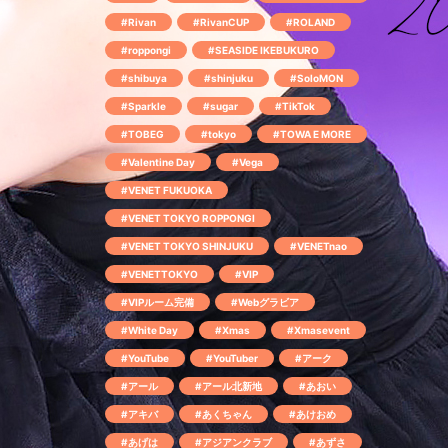
#Rivan
#RivanCUP
#ROLAND
#roppongi
#SEASIDE IKEBUKURO
#shibuya
#shinjuku
#SoloMON
#Sparkle
#sugar
#TikTok
#TOBEG
#tokyo
#TOWA E MORE
#Valentine Day
#Vega
#VENET FUKUOKA
#VENET TOKYO ROPPONGI
#VENET TOKYO SHINJUKU
#VENETnao
#VENETTOKYO
#VIP
#VIPルーム完備
#Webグラビア
#White Day
#Xmas
#Xmasevent
#YouTube
#YouTuber
#アーク
#アール
#アール北新地
#あおい
#アキバ
#あくちゃん
#あけおめ
#あげは
#アジアンクラブ
#あずさ