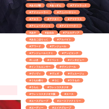
#あそび館
#あっすん
#アドトラック
#アドトレーラー
#アニバーサリー
#アネラ
#アフター
#アマテラス
#アミューズメント
#アメトーーク！
#あや
#あゆみ
#アルカディア
#あるこほりっく
#アルバイト
#アワード
#アンジュール
#アンジュールミナミ
#アンビエンテ
#いぶき
#イベント
#インタビュー
#インフルエンサー
#ヴァンクール
#ヴィヴィ
#ヴェガ
#ヴェルージュ
#うちわ祭り
#うに
#ウラもの
#うらん
#ウレッコスタジオ
#ウレッコスタジオ大阪
#エース
#エースグループ
#エースファクトリー
#エーディー
#エイチグループ