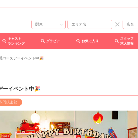
キャスト
スタッフ
グラビア
お気に入り
ランキング
求人情報
間バースデーイベント中🎉
デーイベント中🎉
赤門倶楽部