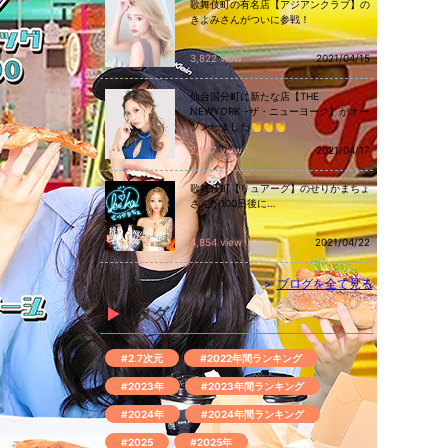
歌舞伎町の有名店【アジアンクラブ】の
きよみさんがついに参戦！
3,822 view
2021/04/15
仙台国分町に新たな店【THE
NEWYORK -ザ・ニューヨーク】がオー
プンしました👏👏👏
2,947 view
2021/04/17
歌舞伎町【リュアーグ】のせりかまちょ
さんが100日後に…
4,854 view
2021/04/22
>
ブログを全て見る
タグ
#2.7次元
#2022年間ランキング
#2023年
#2023年間ランキング
#2024年
#2024年間ランキング
#2025
#2025年