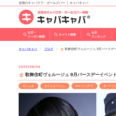
全国のキャバクラ・ガールズバー
キャバキャバ
北海道
東北
関東
甲信越・北陸
東海
関西
中国
四国
九州・沖縄
トップ
お店・
お店
キャスト検索
クーポン検索
ランキング
キャバキャバ
ブログ
🎂 歌舞伎町ヴェルージュ 9月バースデー
2025/09/04
🎂 歌舞伎町ヴェルージュ 9月バースデーイベント
#いぶき
#ヴェルージュ
#キャバクラ
#バース