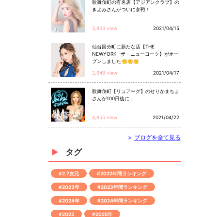
歌舞伎町の有名店【アジアンクラブ】の
きよみさんがついに参戦！
3,823 view
2021/04/15
仙台国分町に新たな店【THE
NEWYORK -ザ・ニューヨーク】がオー
プンしました👏👏👏
2,948 view
2021/04/17
歌舞伎町【リュアーグ】のせりかまちょ
さんが100日後に…
4,855 view
2021/04/22
>
ブログを全て見る
タグ
#2.7次元
#2022年間ランキング
#2023年
#2023年間ランキング
#2024年
#2024年間ランキング
#2025
#2025年