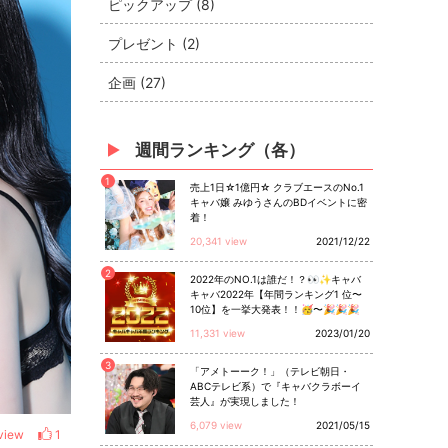
ピックアップ (8)
プレゼント (2)
企画 (27)
週間ランキング（各）
1
売上1日☆1億円☆ クラブエースのNo.1
キャバ嬢 みゆうさんのBDイベントに密
着！
20,341 view
2021/12/22
2
2022年のNO.1は誰だ！？👀✨キャバ
キャバ2022年【年間ランキング1 位〜
10位】を一挙大発表！！🥳〜🎉🎉🎉
11,331 view
2023/01/20
3
「アメトーーク！」（テレビ朝日・
ABCテレビ系）で『キャバクラボーイ
芸人』が実現しました！
6,079 view
2021/05/15
view
1