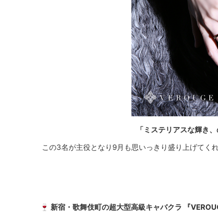
「ミステリアスな輝き、
この3名が主役となり9月も思いっきり盛り上げてくれち
🍷 新宿・歌舞伎町の超大型高級キャバクラ 『VERO