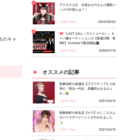
4
アクセス上位 水原みそのさんの通勤バ
ッグの中身とは？！
5,389 view
2024/05/02
5
🎀『LAST CALL（ラストコール）』キ
名のキャ
ャバ嬢オーディションが【毎週日曜・夜
9時】YouTubeで配信開始🎥
5,304 view
2026/01/16
オススメ
の
記事
歌舞伎町の老舗店【プラウディア】の令
和の「明治一代女」美蘭田かおるさん
が…😭
3,245 view
2021/04/15
歌舞伎町の有名店【ナウ】のこころさん
のバースデーイベントが行われました
🍾
2,527 view
2021/04/15