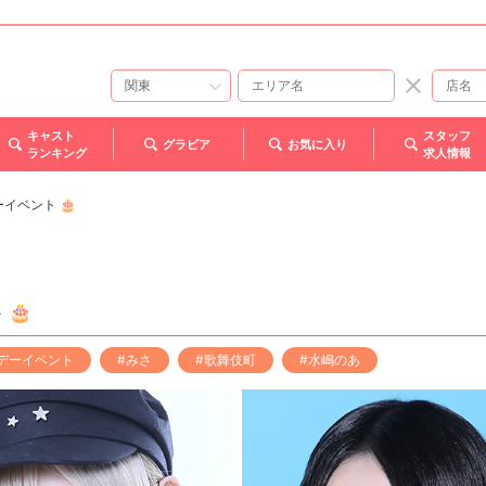
キャスト
スタッフ
グラビア
お気に入り
ランキング
求人情報
イベント 🎂
 🎂
デーイベント
#みさ
#歌舞伎町
#水嶋のあ