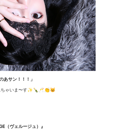
のあサン！！！」
ゃいま〜す✨🍾🥂👏😽
UGE（ヴェルージュ）』