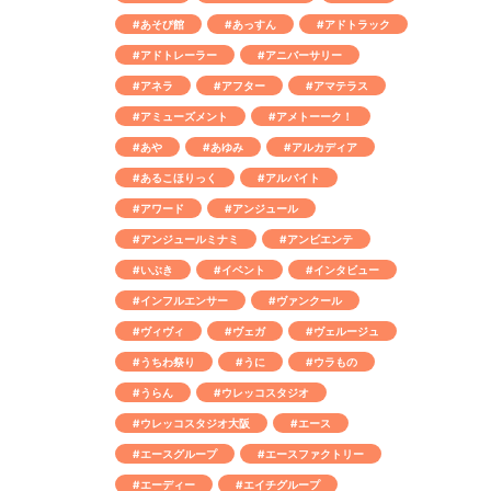
#あそび館
#あっすん
#アドトラック
#アドトレーラー
#アニバーサリー
#アネラ
#アフター
#アマテラス
#アミューズメント
#アメトーーク！
#あや
#あゆみ
#アルカディア
#あるこほりっく
#アルバイト
#アワード
#アンジュール
#アンジュールミナミ
#アンビエンテ
#いぶき
#イベント
#インタビュー
#インフルエンサー
#ヴァンクール
#ヴィヴィ
#ヴェガ
#ヴェルージュ
#うちわ祭り
#うに
#ウラもの
#うらん
#ウレッコスタジオ
#ウレッコスタジオ大阪
#エース
#エースグループ
#エースファクトリー
#エーディー
#エイチグループ