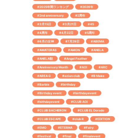
#2025年間ランキング
#2026年
#2nd anniversary
#2周年
#3月15日
#3月21日
#45
#4周年
#4月22日
#5周年
#6月の女神
#7月29日
#ABEMA
#AMATERAS
#AMON
#ANELA
#ANELA朝
#Angel Feather
#Anniversary Month
#AOI
#ARC
#AREA G
#azian club
#B Make
#Barbie
#birthday
#Birthday event
#birthdayevent
#bithdayevent
#CLUB AOI
#CLUB BACHERON
#CLUB EL Dorado
#CLUB ESCAPE
#club R
#EDITION
#EMO
#ETERNA
#Fairy
#festival
#final
#finalevent