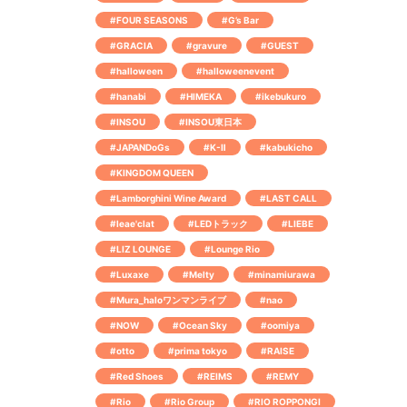
#FOUR SEASONS
#G’s Bar
#GRACIA
#gravure
#GUEST
#halloween
#halloweenevent
#hanabi
#HIMEKA
#ikebukuro
#INSOU
#INSOU東日本
#JAPANDoGs
#K-Ⅱ
#kabukicho
#KINGDOM QUEEN
#Lamborghini Wine Award
#LAST CALL
#leae'clat
#LEDトラック
#LIEBE
#LIZ LOUNGE
#Lounge Rio
#Luxaxe
#Melty
#minamiurawa
#Mura_haloワンマンライブ
#nao
#NOW
#Ocean Sky
#oomiya
#otto
#prima tokyo
#RAISE
#Red Shoes
#REIMS
#REMY
#Rio
#Rio Group
#RIO ROPPONGI