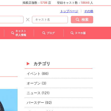
掲載店舗数：
5798
店
登録キャスト数：
18646
人
トップページ
その他
検索
キャスト
ブログ
スマホ版
求人情報
カテゴリ
イベント (86)
オープン (3)
ニュース (121)
バースデー (92)