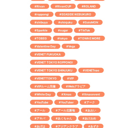
#Rivan
#RivanCUP
#ROLAND
#roppongi
#SEASIDE IKEBUKURO
#shibuya
#shinjuku
#SoloMON
#Sparkle
#sugar
#TikTok
#TOBEG
#tokyo
#TOWA E MORE
#Valentine Day
#Vega
#VENET FUKUOKA
#VENET TOKYO ROPPONGI
#VENET TOKYO SHINJUKU
#VENETnao
#VENETTOKYO
#VIP
#VIPルーム完備
#Webグラビア
#White Day
#Xmas
#Xmasevent
#YouTube
#YouTuber
#アーク
#アール
#アール北新地
#あおい
#アキバ
#あくちゃん
#あけおめ
#あげは
#アジアンクラブ
#あずさ