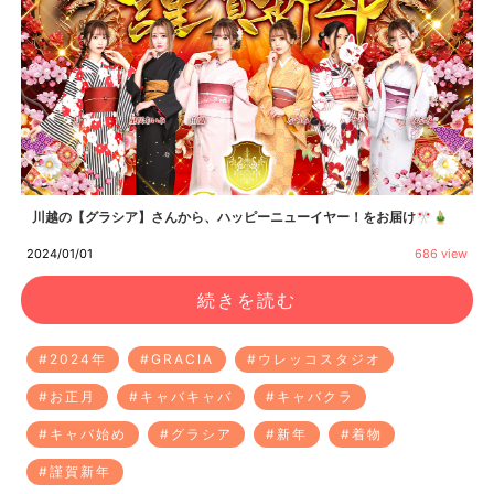
川越の【グラシア】さんから、ハッピーニューイヤー！をお届け🎌🎍
2024/01/01
686 view
続きを読む
#2024年
#GRACIA
#ウレッコスタジオ
#お正月
#キャバキャバ
#キャバクラ
#キャバ始め
#グラシア
#新年
#着物
#謹賀新年