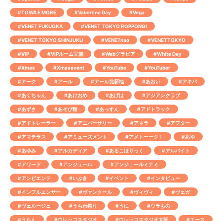
#TOWA E MORE
#Valentine Day
#Vega
#VENET FUKUOKA
#VENET TOKYO ROPPONGI
#VENET TOKYO SHINJUKU
#VENETnao
#VENETTOKYO
#VIP
#VIPルーム完備
#Webグラビア
#White Day
#Xmas
#Xmasevent
#YouTube
#YouTuber
#アーク
#アール
#アール北新地
#あおい
#アキバ
#あくちゃん
#あけおめ
#あげは
#アジアンクラブ
#あずさ
#あそび館
#あっすん
#アドトラック
#アドトレーラー
#アニバーサリー
#アネラ
#アフター
#アマテラス
#アミューズメント
#アメトーーク！
#あや
#あゆみ
#アルカディア
#あるこほりっく
#アルバイト
#アワード
#アンジュール
#アンジュールミナミ
#アンビエンテ
#いぶき
#イベント
#インタビュー
#インフルエンサー
#ヴァンクール
#ヴィヴィ
#ヴェガ
#ヴェルージュ
#うちわ祭り
#うに
#ウラもの
#うらん
#ウレッコスタジオ
#ウレッコスタジオ大阪
#エース