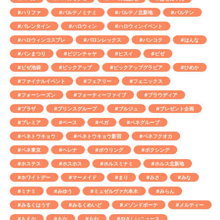
#ハリファ
#パルテノミナミ
#パルテノ北新地
#バルテン
#バレンタイン
#ハロウィン
#ハロウィンイベント
#ハロウィンコスプレ
#バロンレックス
#バンコク
#はんな
#パンまつり
#ビジンチャヤ
#ヒスイ
#ビゼ
#ビゼ池袋
#ピックアップ
#ピックアップグラビア
#ひめか
#ファイナルイベント
#フェアリー
#フェニックス
#フォーシーズン
#フォーティーファイブ
#プラウディア
#プラザ
#プリンスグループ
#ブルジュ
#プレゼント企画
#プレミア
#ベース
#ベガ
#ベネグループ
#ベネトウキョウ
#ベネトウキョウ新宿
#ベネフクオカ
#ベネ東京
#ヘレナ
#ボウリング
#ボクシング
#ホステス
#ホスホス
#ホルスミナミ
#ホルス北新地
#ホワイトデー
#マーメイド
#まり
#みさ
#みな
#ミナミ
#みゆう
#ミュゼルヴァ六本木
#みらん
#みるくはうす
#みるくめいど
#メゾンドボーテ
#メルティー
#もえか
#もか
#もね
#やさしいニュース