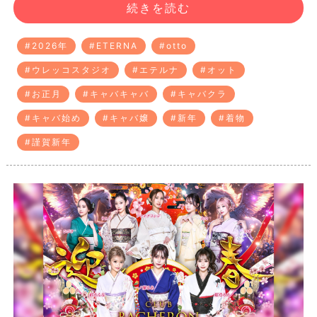
続きを読む
#2026年
#ETERNA
#otto
#ウレッコスタジオ
#エテルナ
#オット
#お正月
#キャバキャバ
#キャバクラ
#キャバ始め
#キャバ嬢
#新年
#着物
#謹賀新年