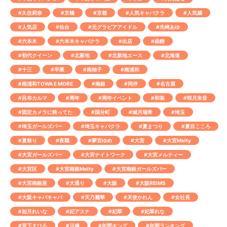
#久住莉奈
#京橋
#京都
#人気キャバクラ
#人気嬢
#人気店
#仙台
#元グラビアアイドル
#先崎あゆ
#六本木
#六本木キャバクラ
#出店
#函館
#初代クイーン
#北新地
#北新地エース
#北海道
#十三
#卒業
#南柚子
#南浦和
#南浦和TOWA E MORE
#南銀
#同伴
#名古屋
#呂布カルマ
#周年
#周年イベント
#和装
#咲月朱音
#固定カメラに映ってた
#国分町
#城月瑞希
#埼玉
#埼玉ガールズバー
#埼玉キャバクラ
#夏まつり
#夏目こころ
#夏祭り
#夜職
#夢宮ゆめ
#大宮
#大宮Melty
#大宮ガールズバー
#大宮ナイトワーク
#大宮メルティー
#大宮区
#大宮南銀Melty
#大宮南銀ガールズバー
#大宮南銀座
#大通り
#大阪
#大阪REIMS
#大阪キャバキャバ
#天乃麗華
#天使かれん
#女社長
#如月れいな
#妃アスナ
#妃翠
#妃翠れな
#宮下まひろ
#川越
#年間キング
#年間ランキング