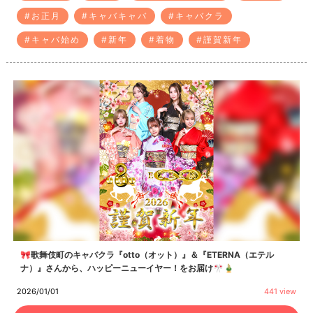
#お正月
#キャバキャバ
#キャバクラ
#キャバ始め
#新年
#着物
#謹賀新年
🎀歌舞伎町のキャバクラ『otto（オット）』＆『ETERNA（エテル
ナ）』さんから、ハッピーニューイヤー！をお届け🎌🎍
2026/01/01
441 view