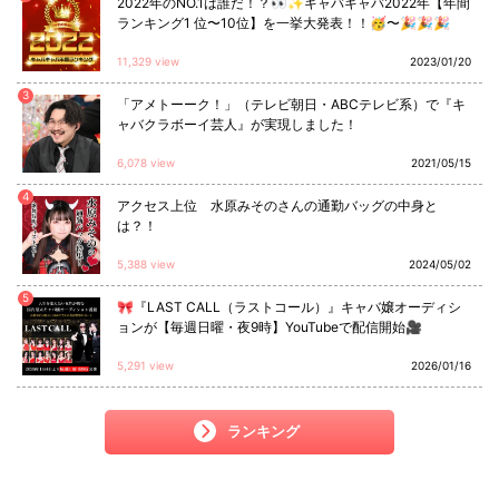
2022年のNO.1は誰だ！？👀✨キャバキャバ2022年【年間
ランキング1 位〜10位】を一挙大発表！！🥳〜🎉🎉🎉
11,329 view
2023/01/20
3
「アメトーーク！」（テレビ朝日・ABCテレビ系）で『キ
ャバクラボーイ芸人』が実現しました！
6,078 view
2021/05/15
4
アクセス上位 水原みそのさんの通勤バッグの中身と
は？！
5,388 view
2024/05/02
5
🎀『LAST CALL（ラストコール）』キャバ嬢オーディシ
ョンが【毎週日曜・夜9時】YouTubeで配信開始🎥
5,291 view
2026/01/16
ランキング