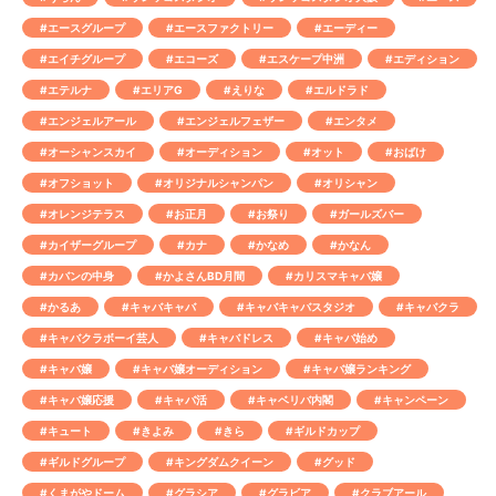
#エースグループ
#エースファクトリー
#エーディー
#エイチグループ
#エコーズ
#エスケープ中洲
#エディション
#エテルナ
#エリアG
#えりな
#エルドラド
#エンジェルアール
#エンジェルフェザー
#エンタメ
#オーシャンスカイ
#オーディション
#オット
#おばけ
#オフショット
#オリジナルシャンパン
#オリシャン
#オレンジテラス
#お正月
#お祭り
#ガールズバー
#カイザーグループ
#カナ
#かなめ
#かなん
#カバンの中身
#かよさんBD月間
#カリスマキャバ嬢
#かるあ
#キャバキャバ
#キャバキャバスタジオ
#キャバクラ
#キャバクラボーイ芸人
#キャバドレス
#キャバ始め
#キャバ嬢
#キャバ嬢オーディション
#キャバ嬢ランキング
#キャバ嬢応援
#キャバ活
#キャベリバ内閣
#キャンペーン
#キュート
#きよみ
#きら
#ギルドカップ
#ギルドグループ
#キングダムクイーン
#グッド
#くまがやドーム
#グラシア
#グラビア
#クラブアール