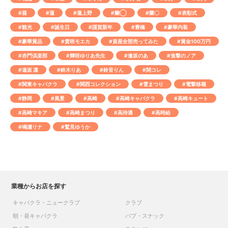
#葵
#蓮
#蓮上野
#蘭◯
#蘭〇
#表彰式
#観光
#誕生日
#謹賀新年
#豊橋
#豪華内装
#豪華賞品
#貴咲モエカ
#資産全部売ってみた
#賞金100万円
#赤門倶楽部
#輝咲ゆりあ先生
#逢坂のあ
#進撃のノア
#遠坂 凛
#鈴木りあ
#鈴音りん
#関コレ
#関東キャバクラ
#関西コレクション
#雪まつり
#電撃移籍
#静岡
#風景
#高崎
#高崎キャバクラ
#高崎キュート
#高崎マキア
#高崎まつり
#高待遇
#高時給
#鳴瀬リナ
#鷲見ゆうか
業種からお店を探す
キャバクラ・ニュークラブ
クラブ
朝・昼キャバクラ
パブ・スナック