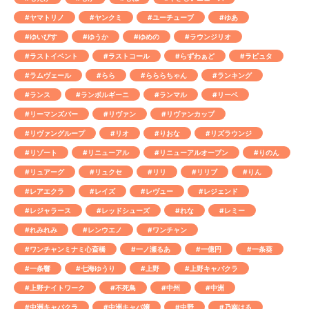
#ヤマトリノ
#ヤンクミ
#ユーチューブ
#ゆあ
#ゆいぴす
#ゆうか
#ゆめの
#ラウンジリオ
#ラストイベント
#ラストコール
#らずわぁど
#ラピュタ
#ラムヴェール
#らら
#らららちゃん
#ランキング
#ランス
#ランボルギーニ
#ランマル
#リーベ
#リーマンズバー
#リヴァン
#リヴァンカップ
#リヴァングループ
#リオ
#りおな
#リズラウンジ
#リゾート
#リニューアル
#リニューアルオープン
#りのん
#リュアーグ
#リュクセ
#リリ
#リリブ
#りん
#レアエクラ
#レイズ
#レヴュー
#レジェンド
#レジャラース
#レッドシューズ
#れな
#レミー
#れみれみ
#レンウエノ
#ワンチャン
#ワンチャンミナミ心斎橋
#一ノ瀬るあ
#一億円
#一条葵
#一条響
#七海ゆうり
#上野
#上野キャバクラ
#上野ナイトワーク
#不死鳥
#中州
#中洲
#中洲キャバクラ
#中洲キャバ嬢
#中野
#乃南はる