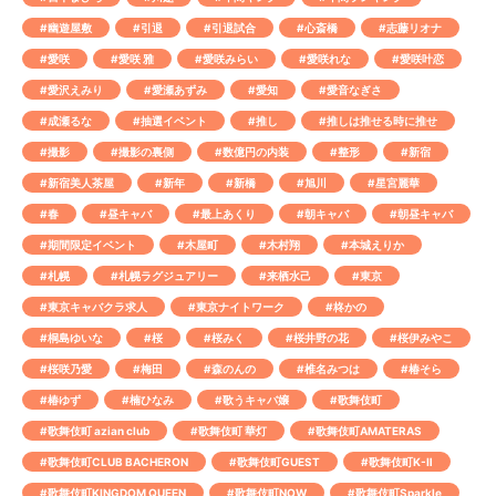
#幽遊屋敷
#引退
#引退試合
#心斎橋
#志藤リオナ
#愛咲
#愛咲 雅
#愛咲みらい
#愛咲れな
#愛咲叶恋
#愛沢えみり
#愛瀬あずみ
#愛知
#愛音なぎさ
#成瀬るな
#抽選イベント
#推し
#推しは推せる時に推せ
#撮影
#撮影の裏側
#数億円の内装
#整形
#新宿
#新宿美人茶屋
#新年
#新橋
#旭川
#星宮麗華
#春
#昼キャバ
#最上あくり
#朝キャバ
#朝昼キャバ
#期間限定イベント
#木屋町
#木村翔
#本城えりか
#札幌
#札幌ラグジュアリー
#来栖水己
#東京
#東京キャバクラ求人
#東京ナイトワーク
#柊かの
#桐島ゆいな
#桜
#桜みく
#桜井野の花
#桜伊みやこ
#桜咲乃愛
#梅田
#森のんの
#椎名みつは
#椿そら
#椿ゆず
#楠ひなみ
#歌うキャバ嬢
#歌舞伎町
#歌舞伎町 azian club
#歌舞伎町 華灯
#歌舞伎町AMATERAS
#歌舞伎町CLUB BACHERON
#歌舞伎町GUEST
#歌舞伎町K-Ⅱ
#歌舞伎町KINGDOM QUEEN
#歌舞伎町NOW
#歌舞伎町Sparkle