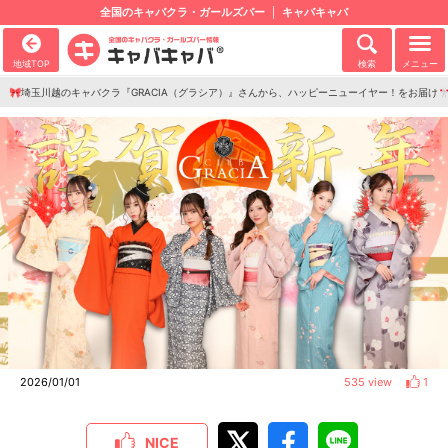
全国のキャバクラ・ガールズバー
キャバキャバ
地域TOP
検索
メニュー
🎀埼玉川越のキャバクラ『GRACIA（グラシア）』さんから、ハッピーニューイヤー！をお届け🎌
2026/01/01
535 view
1
NICE