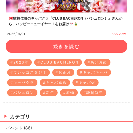
🎀歌舞伎町のキャバクラ『CLUB BACHERON（バシュロン）』さんか
ら、ハッピーニューイヤー！をお届け🎌🎍
2026/01/01
565 view
続きを読む
#2026年
#CLUB BACHERON
#あけおめ
#ウレッコスタジオ
#お正月
#キャバキャバ
#キャバクラ
#キャバ始め
#キャバ嬢
#バシュロン
#新年
#着物
#謹賀新年
カテゴリ
イベント (86)