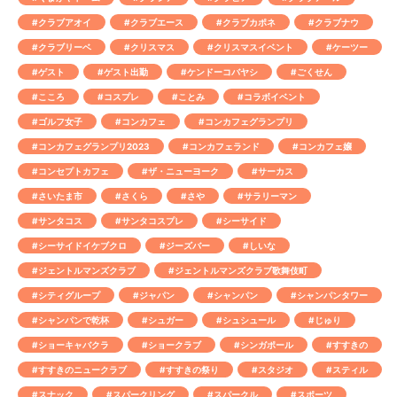
#クラブアオイ
#クラブエース
#クラブカポネ
#クラブナウ
#クラブリーベ
#クリスマス
#クリスマスイベント
#ケーツー
#ゲスト
#ゲスト出勤
#ケンドーコバヤシ
#ごくせん
#こころ
#コスプレ
#ことみ
#コラボイベント
#ゴルフ女子
#コンカフェ
#コンカフェグランプリ
#コンカフェグランプリ2023
#コンカフェランド
#コンカフェ嬢
#コンセプトカフェ
#ザ・ニューヨーク
#サーカス
#さいたま市
#さくら
#さや
#サラリーマン
#サンタコス
#サンタコスプレ
#シーサイド
#シーサイドイケブクロ
#ジーズバー
#しいな
#ジェントルマンズクラブ
#ジェントルマンズクラブ歌舞伎町
#シティグループ
#ジャパン
#シャンパン
#シャンパンタワー
#シャンパンで乾杯
#シュガー
#シュシュール
#じゅり
#ショーキャバクラ
#ショークラブ
#シンガポール
#すすきの
#すすきのニュークラブ
#すすきの祭り
#スタジオ
#スティル
#スナック
#スパークリング
#スパークル
#スポーツ