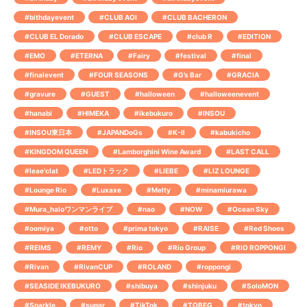
#bithdayevent
#CLUB AOI
#CLUB BACHERON
#CLUB EL Dorado
#CLUB ESCAPE
#club R
#EDITION
#EMO
#ETERNA
#Fairy
#festival
#final
#finalevent
#FOUR SEASONS
#G’s Bar
#GRACIA
#gravure
#GUEST
#halloween
#halloweenevent
#hanabi
#HIMEKA
#ikebukuro
#INSOU
#INSOU東日本
#JAPANDoGs
#K-Ⅱ
#kabukicho
#KINGDOM QUEEN
#Lamborghini Wine Award
#LAST CALL
#leae'clat
#LEDトラック
#LIEBE
#LIZ LOUNGE
#Lounge Rio
#Luxaxe
#Melty
#minamiurawa
#Mura_haloワンマンライブ
#nao
#NOW
#Ocean Sky
#oomiya
#otto
#prima tokyo
#RAISE
#Red Shoes
#REIMS
#REMY
#Rio
#Rio Group
#RIO ROPPONGI
#Rivan
#RivanCUP
#ROLAND
#roppongi
#SEASIDE IKEBUKURO
#shibuya
#shinjuku
#SoloMON
#Sparkle
#sugar
#TikTok
#TOBEG
#tokyo