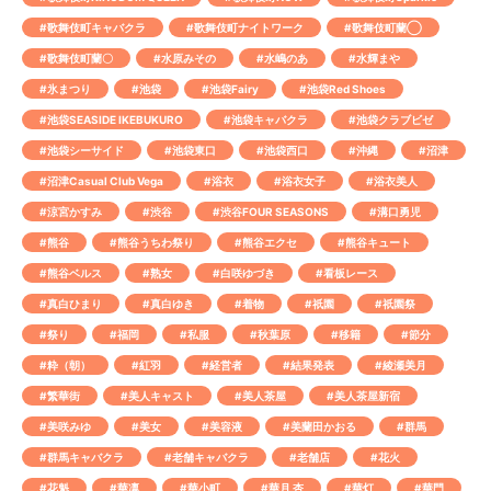
#歌舞伎町キャバクラ
#歌舞伎町ナイトワーク
#歌舞伎町蘭◯
#歌舞伎町蘭〇
#水原みその
#水嶋のあ
#水輝まや
#氷まつり
#池袋
#池袋Fairy
#池袋Red Shoes
#池袋SEASIDE IKEBUKURO
#池袋キャバクラ
#池袋クラブビゼ
#池袋シーサイド
#池袋東口
#池袋西口
#沖縄
#沼津
#沼津Casual Club Vega
#浴衣
#浴衣女子
#浴衣美人
#涼宮かすみ
#渋谷
#渋谷FOUR SEASONS
#溝口勇児
#熊谷
#熊谷うちわ祭り
#熊谷エクセ
#熊谷キュート
#熊谷ベルス
#熟女
#白咲ゆづき
#看板レース
#真白ひまり
#真白ゆき
#着物
#祇園
#祇園祭
#祭り
#福岡
#私服
#秋葉原
#移籍
#節分
#粋（朝）
#紅羽
#経営者
#結果発表
#綾瀬美月
#繁華街
#美人キャスト
#美人茶屋
#美人茶屋新宿
#美咲みゆ
#美女
#美容液
#美蘭田かおる
#群馬
#群馬キャバクラ
#老舗キャバクラ
#老舗店
#花火
#花魁
#華凛
#華小町
#華月 杏
#華灯
#華門