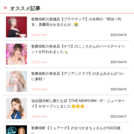
オススメ
記事
歌舞伎町の老舗店【プラウディア】の令和の「明治一代
女」美蘭田かおるさんが…😭
3,244 view
2021/04/15
歌舞伎町の有名店【ナウ】のこころさんのバースデーイベ
ントが行われました🍾
2,526 view
2021/04/15
歌舞伎町の有名店【アジアンクラブ】のきよみさんがつい
に参戦！
3,823 view
2021/04/15
仙台国分町に新たな店【THE NEWYORK -ザ・ニューヨー
ク】がオープンしました👏👏👏
2,948 view
2021/04/17
歌舞伎町【リュアーグ】のせりかまちょさんが100日後
に…