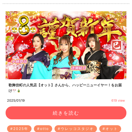
歌舞伎町の人気店【オット】さんから、ハッピーニューイヤー！をお届
け🎌🎍
2025/01/19
619 view
続きを読む
#2025年
#otto
#ウレッコスタジオ
#オット