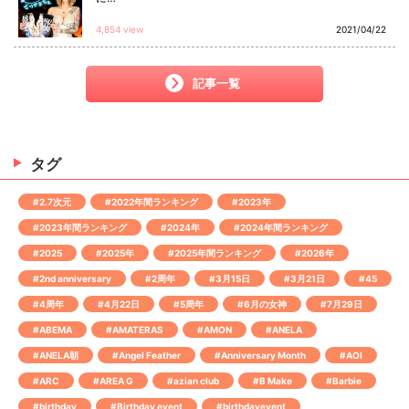
4,854 view
2021/04/22
記事一覧
タグ
#2.7次元
#2022年間ランキング
#2023年
#2023年間ランキング
#2024年
#2024年間ランキング
#2025
#2025年
#2025年間ランキング
#2026年
#2nd anniversary
#2周年
#3月15日
#3月21日
#45
#4周年
#4月22日
#5周年
#6月の女神
#7月29日
#ABEMA
#AMATERAS
#AMON
#ANELA
#ANELA朝
#Angel Feather
#Anniversary Month
#AOI
#ARC
#AREA G
#azian club
#B Make
#Barbie
#birthday
#Birthday event
#birthdayevent