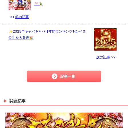
🎌🎍
<<
前の記事
✨2025年キャバキャバ【年間ランキング1位～10
位】を大発表🎉
次の記事
>>
記事一覧
関連記事