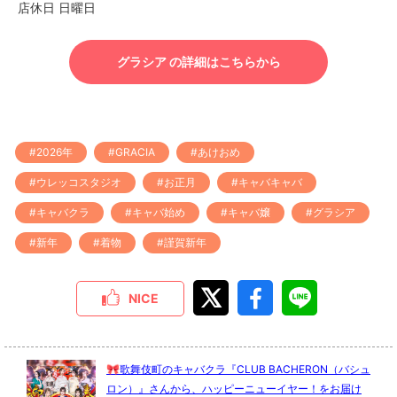
店休日 日曜日
グラシア の詳細はこちらから
#2026年
#GRACIA
#あけおめ
#ウレッコスタジオ
#お正月
#キャバキャバ
#キャバクラ
#キャバ始め
#キャバ嬢
#グラシア
#新年
#着物
#謹賀新年
NICE
🎀歌舞伎町のキャバクラ『CLUB BACHERON（バシュ
ロン）』さんから、ハッピーニューイヤー！をお届け