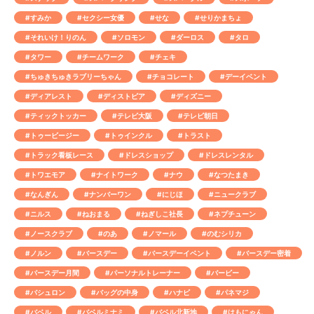
#すみか
#セクシー女優
#せな
#せりかまちょ
#それいけ！りのん
#ソロモン
#ダーロス
#タロ
#タワー
#チームワーク
#チェキ
#ちゅきちゅきラブリーちゃん
#チョコレート
#デーイベント
#ディアレスト
#ディストピア
#ディズニー
#ティックトッカー
#テレビ大阪
#テレビ朝日
#トゥービージー
#トゥインクル
#トラスト
#トラック看板レース
#ドレスショップ
#ドレスレンタル
#トワエモア
#ナイトワーク
#ナウ
#なつたまき
#なんぎん
#ナンバーワン
#にじほ
#ニュークラブ
#ニルス
#ねおまる
#ねぎしこ社長
#ネプチューン
#ノースクラブ
#のあ
#ノマール
#のむシリカ
#ノルン
#バースデー
#バースデーイベント
#バースデー密着
#バースデー月間
#パーソナルトレーナー
#バービー
#バシュロン
#バッグの中身
#ハナビ
#パネマジ
#バベル
#バベルミナミ
#バベル北新地
#はもにゃん