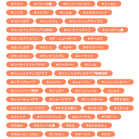
#ゲスト
#ゲスト出勤
#ケンドーコバヤシ
#ごくせん
#こころ
#コスプレ
#ことみ
#コラボイベント
#ゴルフ女子
#コンカフェ
#コンカフェグランプリ
#コンカフェグランプリ2023
#コンカフェランド
#コンカフェ嬢
#コンセプトカフェ
#ザ・ニューヨーク
#サーカス
#さいたま市
#さくら
#さや
#サラリーマン
#サンタコス
#サンタコスプレ
#シーサイド
#シーサイドイケブクロ
#ジーズバー
#しいな
#ジェントルマンズクラブ
#ジェントルマンズクラブ歌舞伎町
#シティグループ
#ジャパン
#シャンパン
#シャンパンタワー
#シャンパンで乾杯
#シュガー
#シュシュール
#じゅり
#ショーキャバクラ
#ショークラブ
#シンガポール
#すすきの
#すすきのニュークラブ
#すすきの祭り
#スタジオ
#スティル
#スナック
#スパークリング
#スパークル
#スポーツ
#すみか
#セクシー女優
#せな
#せりかまちょ
#それいけ！りのん
#ソロモン
#ダーロス
#タロ