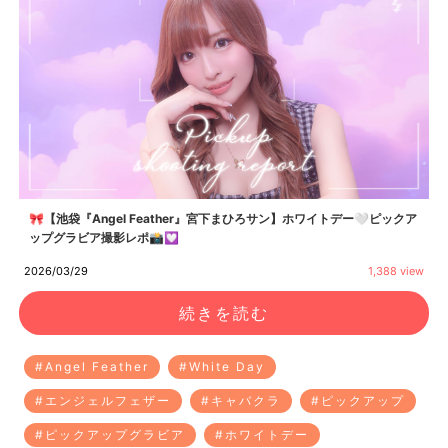
🎀【池袋『Angel Feather』宮下まひろサン】ホワイトデー🤍ピックア
ップグラビア撮影レポ📸💟
2026/03/29
1,388 view
続きを読む
#Angel Feather
#White Day
#エンジェルフェザー
#キャバクラ
#ピックアップ
#ピックアップグラビア
#ホワイトデー