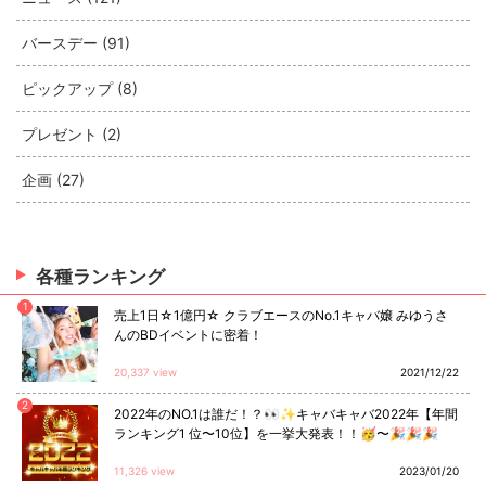
バースデー (91)
ピックアップ (8)
プレゼント (2)
企画 (27)
各種ランキング
1
売上1日☆1億円☆ クラブエースのNo.1キャバ嬢 みゆうさ
んのBDイベントに密着！
20,337 view
2021/12/22
2
2022年のNO.1は誰だ！？👀✨キャバキャバ2022年【年間
ランキング1 位〜10位】を一挙大発表！！🥳〜🎉🎉🎉
11,326 view
2023/01/20