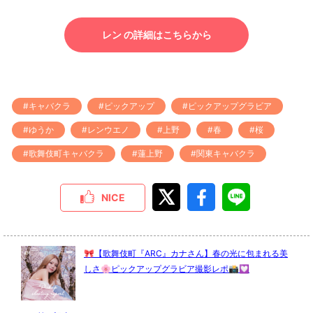
レン の詳細はこちらから
#キャバクラ
#ピックアップ
#ピックアップグラビア
#ゆうか
#レンウエノ
#上野
#春
#桜
#歌舞伎町キャバクラ
#蓮上野
#関東キャバクラ
NICE
🎀【歌舞伎町『ARC』カナさん】春の光に包まれる美
しさ🌸ピックアップグラビア撮影レポ📸💟