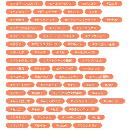
#ハロウィンコスプレ
#バロンレックス
#バンコク
#はんな
#パンまつり
#ビジンチャヤ
#ヒスイ
#ビゼ
#ビゼ池袋
#ピックアップ
#ピックアップグラビア
#ひめか
#ファイナルイベント
#フェアリー
#フェニックス
#フォーシーズン
#フォーティーファイブ
#プラウディア
#プラザ
#プリンスグループ
#ブルジュ
#プレゼント企画
#プレミア
#ベース
#ベガ
#ベネグループ
#ベネトウキョウ
#ベネトウキョウ新宿
#ベネフクオカ
#ベネ東京
#ヘレナ
#ボウリング
#ボクシング
#ホステス
#ホスホス
#ホルスミナミ
#ホルス北新地
#ホワイトデー
#マーメイド
#まり
#みさ
#みな
#ミナミ
#みゆう
#ミュゼルヴァ六本木
#みらん
#みるくはうす
#みるくめいど
#メゾンドボーテ
#メルティー
#もえか
#もか
#もね
#やさしいニュース
#ヤマトリノ
#ヤンクミ
#ユーチューブ
#ゆあ
#ゆいぴす
#ゆうか
#ゆめの
#ラウンジリオ