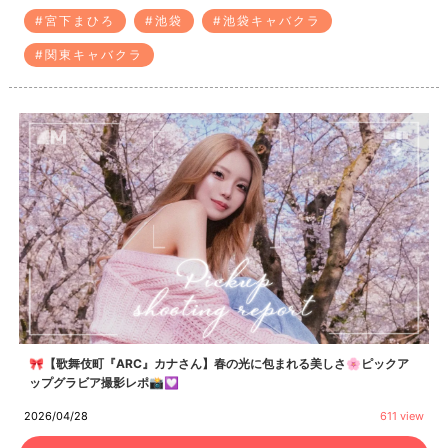
#宮下まひろ
#池袋
#池袋キャバクラ
#関東キャバクラ
🎀【歌舞伎町『ARC』カナさん】春の光に包まれる美しさ🌸ピックア
ップグラビア撮影レポ📸💟
2026/04/28
611 view