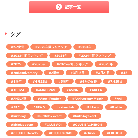
記事一覧
タグ
#2.7次元
#2022年間ランキング
#2023年
#2023年間ランキング
#2024年
#2024年間ランキング
#2025
#2025年
#2025年間ランキング
#2026年
#2nd anniversary
#2周年
#3月15日
#3月21日
#45
#4周年
#4月22日
#5周年
#6月の女神
#7月29日
#ABEMA
#AMATERAS
#AMON
#ANELA
#ANELA朝
#Angel Feather
#Anniversary Month
#AOI
#ARC
#AREA G
#azian club
#B Make
#Barbie
#birthday
#Birthday event
#birthdayevent
#bithdayevent
#CLUB AOI
#CLUB BACHERON
#CLUB EL Dorado
#CLUB ESCAPE
#club R
#EDITION