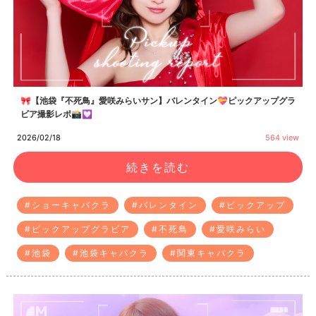
🎀【池袋『不死鳥』愛咲みらいサン】バレンタイン💝ピックアップグラ
ビア撮影レポ📸💟
2026/02/18
564 view
続きを読む
#ショーキャバクラ
#バレンタイン
#ピックアップ
#ピックアップグラビア
#不死鳥
#愛咲みらい
#池袋
#池袋キャバクラ
#関東キャバクラ