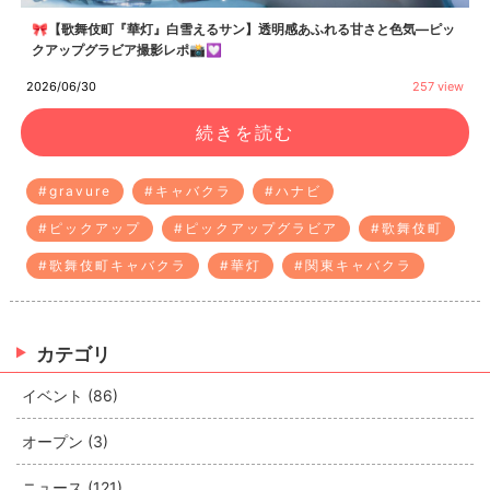
🎀【歌舞伎町『華灯』白雪えるサン】透明感あふれる甘さと色気—ピッ
クアップグラビア撮影レポ📸💟
2026/06/30
257 view
続きを読む
#gravure
#キャバクラ
#ハナビ
#ピックアップ
#ピックアップグラビア
#歌舞伎町
#歌舞伎町キャバクラ
#華灯
#関東キャバクラ
カテゴリ
イベント (86)
オープン (3)
ニュース (121)