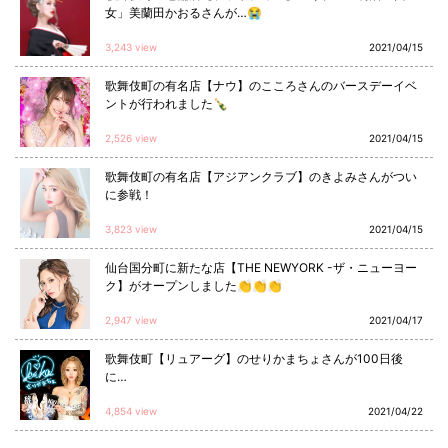
女」美蘭田かおるさんが…😭
3,243 view
2021/04/15
歌舞伎町の有名店【ナウ】のこころさんのバースデーイベ
ントが行われました🍾
2,526 view
2021/04/15
歌舞伎町の有名店【アジアンクラブ】のきよみさんがつい
に参戦！
3,823 view
2021/04/15
仙台国分町に新たな店【THE NEWYORK -ザ・ニューヨー
ク】がオープンしました👏👏👏
2,947 view
2021/04/17
歌舞伎町【リュアーグ】のせりかまちょさんが100日後
に…
4,854 view
2021/04/22