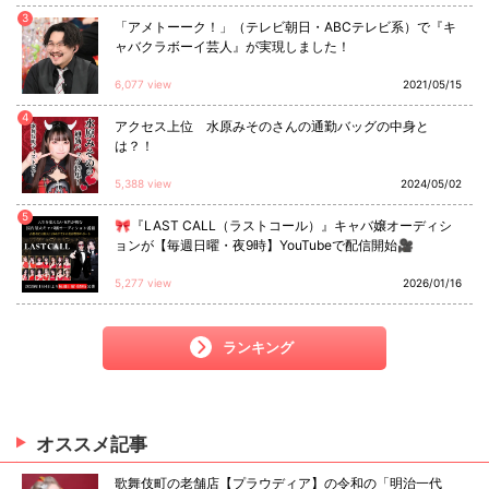
3
「アメトーーク！」（テレビ朝日・ABCテレビ系）で『キ
ャバクラボーイ芸人』が実現しました！
6,077 view
2021/05/15
4
アクセス上位 水原みそのさんの通勤バッグの中身と
は？！
5,388 view
2024/05/02
5
🎀『LAST CALL（ラストコール）』キャバ嬢オーディシ
ョンが【毎週日曜・夜9時】YouTubeで配信開始🎥
5,277 view
2026/01/16
ランキング
オススメ
記事
歌舞伎町の老舗店【プラウディア】の令和の「明治一代