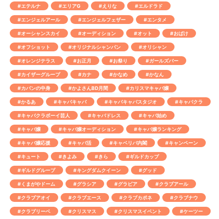
#エテルナ
#エリアG
#えりな
#エルドラド
#エンジェルアール
#エンジェルフェザー
#エンタメ
#オーシャンスカイ
#オーディション
#オット
#おばけ
#オフショット
#オリジナルシャンパン
#オリシャン
#オレンジテラス
#お正月
#お祭り
#ガールズバー
#カイザーグループ
#カナ
#かなめ
#かなん
#カバンの中身
#かよさんBD月間
#カリスマキャバ嬢
#かるあ
#キャバキャバ
#キャバキャバスタジオ
#キャバクラ
#キャバクラボーイ芸人
#キャバドレス
#キャバ始め
#キャバ嬢
#キャバ嬢オーディション
#キャバ嬢ランキング
#キャバ嬢応援
#キャバ活
#キャベリバ内閣
#キャンペーン
#キュート
#きよみ
#きら
#ギルドカップ
#ギルドグループ
#キングダムクイーン
#グッド
#くまがやドーム
#グラシア
#グラビア
#クラブアール
#クラブアオイ
#クラブエース
#クラブカポネ
#クラブナウ
#クラブリーベ
#クリスマス
#クリスマスイベント
#ケーツー