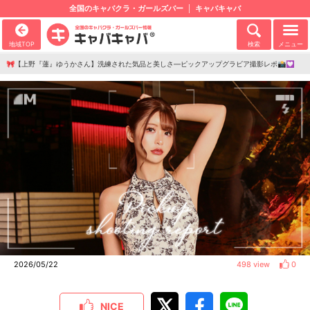
全国のキャバクラ・ガールズバー
キャバキャバ
地域TOP
検索
メニュー
🎀【上野『蓮』ゆうかさん】洗練された気品と美しさ—ピックアップグラビア撮影レポ📸💟
2026/05/22
498 view
0
NICE