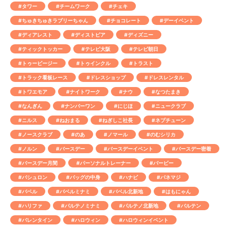
#タワー
#チームワーク
#チェキ
#ちゅきちゅきラブリーちゃん
#チョコレート
#デーイベント
#ディアレスト
#ディストピア
#ディズニー
#ティックトッカー
#テレビ大阪
#テレビ朝日
#トゥービージー
#トゥインクル
#トラスト
#トラック看板レース
#ドレスショップ
#ドレスレンタル
#トワエモア
#ナイトワーク
#ナウ
#なつたまき
#なんぎん
#ナンバーワン
#にじほ
#ニュークラブ
#ニルス
#ねおまる
#ねぎしこ社長
#ネプチューン
#ノースクラブ
#のあ
#ノマール
#のむシリカ
#ノルン
#バースデー
#バースデーイベント
#バースデー密着
#バースデー月間
#パーソナルトレーナー
#バービー
#バシュロン
#バッグの中身
#ハナビ
#パネマジ
#バベル
#バベルミナミ
#バベル北新地
#はもにゃん
#ハリファ
#パルテノミナミ
#パルテノ北新地
#バルテン
#バレンタイン
#ハロウィン
#ハロウィンイベント