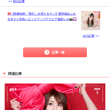
<<
前の記事
🎀【歌舞伎町『華灯』白雪えるサン】透明感あふれ
る甘さと色気—ピックアップグラビア撮影レポ📸💟
次の記事
>>
記事一覧
関連記事