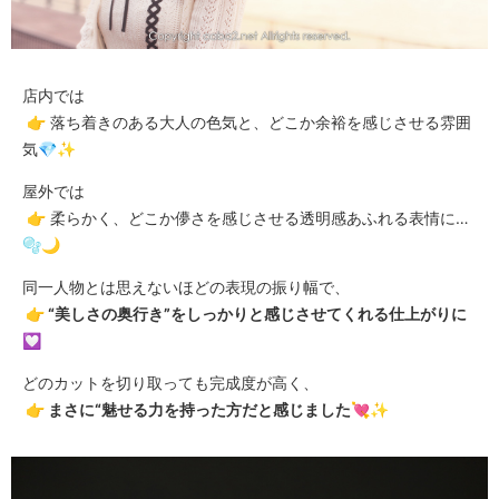
店内では
👉 落ち着きのある大人の色気と、どこか余裕を感じさせる雰囲
気💎✨
屋外では
👉 柔らかく、どこか儚さを感じさせる透明感あふれる表情に…
🫧🌙
同一人物とは思えないほどの表現の振り幅で、
👉 “美しさの奥行き”をしっかりと感じさせてくれる仕上がりに
💟
どのカットを切り取っても完成度が高く、
👉 まさに“魅せる力を持った方だと感じました💘✨