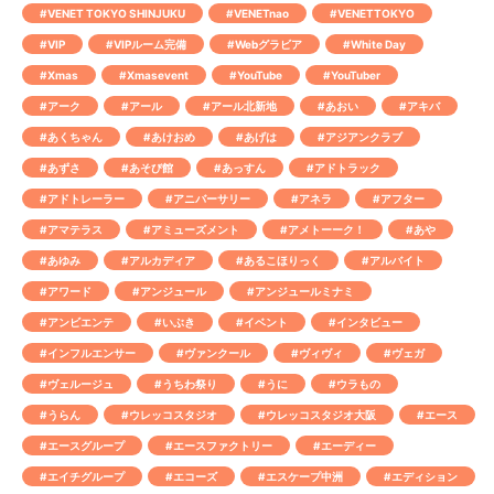
#VENET TOKYO SHINJUKU
#VENETnao
#VENETTOKYO
#VIP
#VIPルーム完備
#Webグラビア
#White Day
#Xmas
#Xmasevent
#YouTube
#YouTuber
#アーク
#アール
#アール北新地
#あおい
#アキバ
#あくちゃん
#あけおめ
#あげは
#アジアンクラブ
#あずさ
#あそび館
#あっすん
#アドトラック
#アドトレーラー
#アニバーサリー
#アネラ
#アフター
#アマテラス
#アミューズメント
#アメトーーク！
#あや
#あゆみ
#アルカディア
#あるこほりっく
#アルバイト
#アワード
#アンジュール
#アンジュールミナミ
#アンビエンテ
#いぶき
#イベント
#インタビュー
#インフルエンサー
#ヴァンクール
#ヴィヴィ
#ヴェガ
#ヴェルージュ
#うちわ祭り
#うに
#ウラもの
#うらん
#ウレッコスタジオ
#ウレッコスタジオ大阪
#エース
#エースグループ
#エースファクトリー
#エーディー
#エイチグループ
#エコーズ
#エスケープ中洲
#エディション