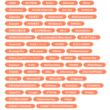
#EMO
#ETERNA
#Fairy
#festival
#final
#finalevent
#FOUR SEASONS
#G’s Bar
#GRACIA
#gravure
#GUEST
#halloween
#halloweenevent
#hanabi
#HIMEKA
#ikebukuro
#INSOU
#INSOU東日本
#JAPANDoGs
#K-Ⅱ
#kabukicho
#KINGDOM QUEEN
#Lamborghini Wine Award
#LAST CALL
#leae'clat
#LEDトラック
#LIEBE
#LIZ LOUNGE
#Lounge Rio
#Luxaxe
#Melty
#minamiurawa
#Mura_haloワンマンライブ
#nao
#NOW
#Ocean Sky
#oomiya
#otto
#prima tokyo
#RAISE
#Red Shoes
#REIMS
#REMY
#Rio
#Rio Group
#RIO ROPPONGI
#Rivan
#RivanCUP
#ROLAND
#roppongi
#SEASIDE IKEBUKURO
#shibuya
#shinjuku
#SoloMON
#Sparkle
#sugar
#TikTok
#TOBEG
#tokyo
#TOWA E MORE
#Valentine Day
#Vega
#VENET FUKUOKA
#VENET TOKYO ROPPONGI