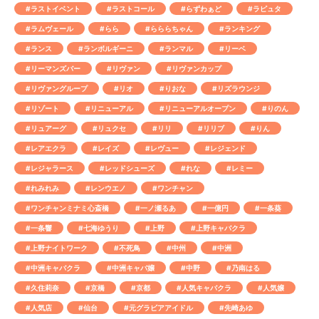
#ラストイベント
#ラストコール
#らずわぁど
#ラピュタ
#ラムヴェール
#らら
#らららちゃん
#ランキング
#ランス
#ランボルギーニ
#ランマル
#リーベ
#リーマンズバー
#リヴァン
#リヴァンカップ
#リヴァングループ
#リオ
#りおな
#リズラウンジ
#リゾート
#リニューアル
#リニューアルオープン
#りのん
#リュアーグ
#リュクセ
#リリ
#リリブ
#りん
#レアエクラ
#レイズ
#レヴュー
#レジェンド
#レジャラース
#レッドシューズ
#れな
#レミー
#れみれみ
#レンウエノ
#ワンチャン
#ワンチャンミナミ心斎橋
#一ノ瀬るあ
#一億円
#一条葵
#一条響
#七海ゆうり
#上野
#上野キャバクラ
#上野ナイトワーク
#不死鳥
#中州
#中洲
#中洲キャバクラ
#中洲キャバ嬢
#中野
#乃南はる
#久住莉奈
#京橋
#京都
#人気キャバクラ
#人気嬢
#人気店
#仙台
#元グラビアアイドル
#先崎あゆ