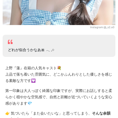
Instagram:@_s2.o0
どれが似合うかなあ🎀 𓂃 𓈒𓏸
上野『蓮』在籍の人気キャスト💐
上品で落ち着いた雰囲気に、どこかふんわりとした優しさを感じ
る素敵な方です💟
第一印象は大人っぽく綺麗な印象ですが、実際にお話しすると柔
らかく穏やかな空気感で、自然と距離が近づいていくような安心
感があります💎
👉 気づいたら「また会いたいな」と思ってしまう、
そんな余韻