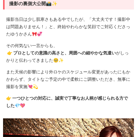
撮影の裏側大公開📸✨
撮影当日は少し肌寒さもある中でしたが、「大丈夫です！撮影中
は問題ありません！」と、終始やわらかな笑顔でご対応くださっ
たゆうかさん🎀💞
その何気ない一言からも、
👉 プロとしての意識の高さと、周囲への細やかな気遣い
がしっ
かりと伝わってきました🥺✨
また天候の影響により外ロケのスケジュール変更があったにもか
かわらず、タイトなご予定の中で柔軟にご調整いただき、無事に
撮影を実施💘💫
👉 一つひとつの対応に、誠実で丁寧なお人柄が感じられる方で
した💎💖