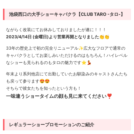
池袋西口の大手ショーキャバクラ【CLUB TARO -タロ-】
ながらく改装にてお休みしておりましたが遂に！！！
2023/4/14日 (金曜日)より営業再開となりました👏👏
33年の歴史上で初の完全リニューアル✨広大なフロアで通常の
キャバクラとしてお楽しみいただけるのはもちろん！ハイレベル
なショーも見られるのもタロの魅力です⭐️💃
年末より系列他店にて出勤していたお馴染みのキャストさんたち
も戻って参ります😍😍
そちらで彼女たちを知ったという方も！
一味違うショータイムの顔も見に来てください❣️
レギュラーショープロモーションのご紹介