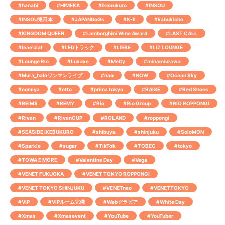
#hanabi
#HIMEKA
#ikebukuro
#INSOU
#INSOU東日本
#JAPANDoGs
#K-Ⅱ
#kabukicho
#KINGDOM QUEEN
#Lamborghini Wine Award
#LAST CALL
#leae'clat
#LEDトラック
#LIEBE
#LIZ LOUNGE
#Lounge Rio
#Luxaxe
#Melty
#minamiurawa
#Mura_haloワンマンライブ
#nao
#NOW
#Ocean Sky
#oomiya
#otto
#prima tokyo
#RAISE
#Red Shoes
#REIMS
#REMY
#Rio
#Rio Group
#RIO ROPPONGI
#Rivan
#RivanCUP
#ROLAND
#roppongi
#SEASIDE IKEBUKURO
#shibuya
#shinjuku
#SoloMON
#Sparkle
#sugar
#TikTok
#TOBEG
#tokyo
#TOWA E MORE
#Valentine Day
#Vega
#VENET FUKUOKA
#VENET TOKYO ROPPONGI
#VENET TOKYO SHINJUKU
#VENETnao
#VENETTOKYO
#VIP
#VIPルーム完備
#Webグラビア
#White Day
#Xmas
#Xmasevent
#YouTube
#YouTuber