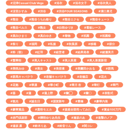
#沼津Casual Club Vega
#浴衣
#浴衣女子
#浴衣美人
#涼宮かすみ
#渋谷
#渋谷FOUR SEASONS
#溝口勇児
#熊谷
#熊谷うちわ祭り
#熊谷エクセ
#熊谷キュート
#熊谷ベルス
#熟女
#白咲ゆづき
#看板レース
#真白ひまり
#真白ゆき
#着物
#祇園
#祇園祭
#祭り
#福岡
#私服
#秋葉原
#移籍
#節分
#粋（朝）
#紅羽
#経営者
#結果発表
#綾瀬美月
#繁華街
#美人キャスト
#美人茶屋
#美人茶屋新宿
#美咲みゆ
#美女
#美容液
#美蘭田かおる
#群馬
#群馬キャバクラ
#老舗キャバクラ
#老舗店
#花火
#花魁
#華凛
#華小町
#華月 杏
#華灯
#華門
#葵
#蓮
#蓮上野
#蘭◯
#蘭〇
#表彰式
#観光
#誕生日
#謹賀新年
#豊橋
#豪華内装
#豪華賞品
#貴咲モエカ
#資産全部売ってみた
#賞金100万円
#赤門倶楽部
#輝咲ゆりあ先生
#逢坂のあ
#進撃のノア
#遠坂 凛
#鈴木りあ
#鈴音りん
#関コレ