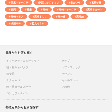
#関東キャバクラ
#関西コレクション
#雪まつり
#電撃移籍
#静岡
#風景
#高崎
#高崎キャバクラ
#高崎キュート
#高崎マキア
#高崎まつり
#高待遇
#高時給
#鳴瀬リナ
#鷲見ゆうか
業種からお店を探す
キャバクラ・ニュークラブ
クラブ
朝・昼キャバクラ
パブ・スナック
熟女系
ラウンジ
スナキャバ
ガールズバー
朝・昼ガールズバー
その他
コンカフェ＆バー
都道府県からお店を探す