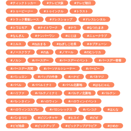
#ティックトッカー
#テレビ大阪
#テレビ朝日
#トゥービージー
#トゥインクル
#トラスト
#トラック看板レース
#ドレスショップ
#ドレスレンタル
#トワエモア
#ナイトワーク
#ナウ
#なつたまき
#なんぎん
#ナンバーワン
#にじほ
#ニュークラブ
#ニルス
#ねおまる
#ねぎしこ社長
#ネプチューン
#ノースクラブ
#のあ
#ノマール
#のむシリカ
#ノルン
#バースデー
#バースデーイベント
#バースデー密着
#バースデー月間
#パーソナルトレーナー
#バービー
#バシュロン
#バッグの中身
#ハナビ
#パネマジ
#バベル
#バベルミナミ
#バベル北新地
#はもにゃん
#ハリファ
#パルテノミナミ
#パルテノ北新地
#バルテン
#バレンタイン
#ハロウィン
#ハロウィンイベント
#ハロウィンコスプレ
#バロンレックス
#バンコク
#はんな
#パンまつり
#ビジンチャヤ
#ヒスイ
#ビゼ
#ビゼ池袋
#ピックアップ
#ピックアップグラビア
#ひめか