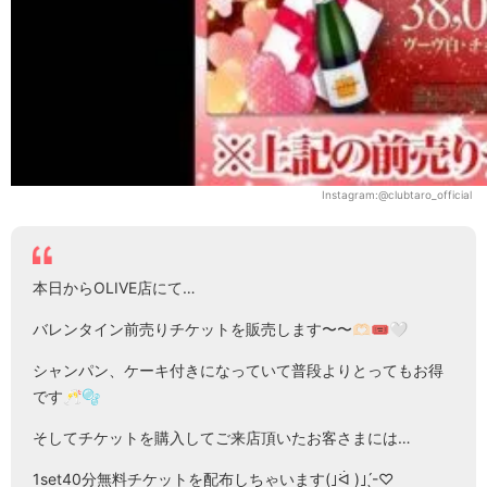
Instagram:@clubtaro_official
本日からOLIVE店にて…
バレンタイン前売りチケットを販売します〜〜🫶🏻🎟🤍
シャンパン、ケーキ付きになっていて普段よりとってもお得
です🥂🫧
そしてチケットを購入してご来店頂いたお客さまには…
1set40分無料チケットを配布しちゃいます(｣ᐛ )｣ ̖́-♡