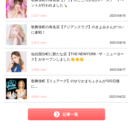
ントが行われました🍾
2,527 view
2021/04/15
歌舞伎町の有名店【アジアンクラブ】のきよみさんがつい
に参戦！
3,823 view
2021/04/15
仙台国分町に新たな店【THE NEWYORK -ザ・ニューヨー
ク】がオープンしました👏👏👏
2,948 view
2021/04/17
歌舞伎町【リュアーグ】のせりかまちょさんが100日後
に…
4,855 view
2021/04/22
記事一覧