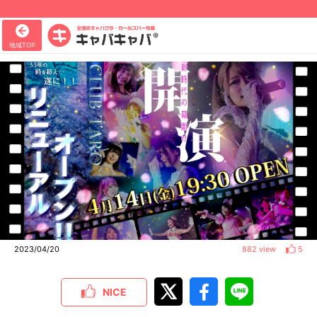
地域TOP
2023/04/20
882 view
5
NICE