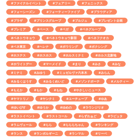
#ファイナルイベント
#フェアリー
#フェニックス
#フォーシーズン
#フォーティーファイブ
#プラウディア
#プラザ
#プリンスグループ
#ブルジュ
#プレゼント企画
#プレミア
#ベース
#ベガ
#ベネグループ
#ベネトウキョウ
#ベネトウキョウ新宿
#ベネフクオカ
#ベネ東京
#ヘレナ
#ボウリング
#ボクシング
#ホステス
#ホスホス
#ホルスミナミ
#ホルス北新地
#ホワイトデー
#マーメイド
#まり
#みさ
#みな
#ミナミ
#みゆう
#ミュゼルヴァ六本木
#みらん
#みるくはうす
#みるくめいど
#メゾンドボーテ
#メルティー
#もえか
#もか
#もね
#やさしいニュース
#ヤマトリノ
#ヤンクミ
#ユーチューブ
#ゆあ
#ゆいぴす
#ゆうか
#ゆめの
#ラウンジリオ
#ラストイベント
#ラストコール
#らずわぁど
#ラピュタ
#ラムヴェール
#らら
#らららちゃん
#ランキング
#ランス
#ランボルギーニ
#ランマル
#リーベ