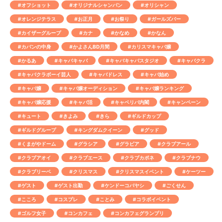
#オフショット
#オリジナルシャンパン
#オリシャン
#オレンジテラス
#お正月
#お祭り
#ガールズバー
#カイザーグループ
#カナ
#かなめ
#かなん
#カバンの中身
#かよさんBD月間
#カリスマキャバ嬢
#かるあ
#キャバキャバ
#キャバキャバスタジオ
#キャバクラ
#キャバクラボーイ芸人
#キャバドレス
#キャバ始め
#キャバ嬢
#キャバ嬢オーディション
#キャバ嬢ランキング
#キャバ嬢応援
#キャバ活
#キャベリバ内閣
#キャンペーン
#キュート
#きよみ
#きら
#ギルドカップ
#ギルドグループ
#キングダムクイーン
#グッド
#くまがやドーム
#グラシア
#グラビア
#クラブアール
#クラブアオイ
#クラブエース
#クラブカポネ
#クラブナウ
#クラブリーベ
#クリスマス
#クリスマスイベント
#ケーツー
#ゲスト
#ゲスト出勤
#ケンドーコバヤシ
#ごくせん
#こころ
#コスプレ
#ことみ
#コラボイベント
#ゴルフ女子
#コンカフェ
#コンカフェグランプリ