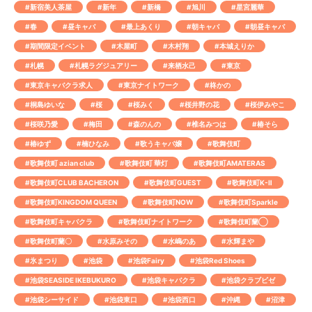
#新宿美人茶屋
#新年
#新橋
#旭川
#星宮麗華
#春
#昼キャバ
#最上あくり
#朝キャバ
#朝昼キャバ
#期間限定イベント
#木屋町
#木村翔
#本城えりか
#札幌
#札幌ラグジュアリー
#来栖水己
#東京
#東京キャバクラ求人
#東京ナイトワーク
#柊かの
#桐島ゆいな
#桜
#桜みく
#桜井野の花
#桜伊みやこ
#桜咲乃愛
#梅田
#森のんの
#椎名みつは
#椿そら
#椿ゆず
#楠ひなみ
#歌うキャバ嬢
#歌舞伎町
#歌舞伎町 azian club
#歌舞伎町 華灯
#歌舞伎町AMATERAS
#歌舞伎町CLUB BACHERON
#歌舞伎町GUEST
#歌舞伎町K-Ⅱ
#歌舞伎町KINGDOM QUEEN
#歌舞伎町NOW
#歌舞伎町Sparkle
#歌舞伎町キャバクラ
#歌舞伎町ナイトワーク
#歌舞伎町蘭◯
#歌舞伎町蘭〇
#水原みその
#水嶋のあ
#水輝まや
#氷まつり
#池袋
#池袋Fairy
#池袋Red Shoes
#池袋SEASIDE IKEBUKURO
#池袋キャバクラ
#池袋クラブビゼ
#池袋シーサイド
#池袋東口
#池袋西口
#沖縄
#沼津