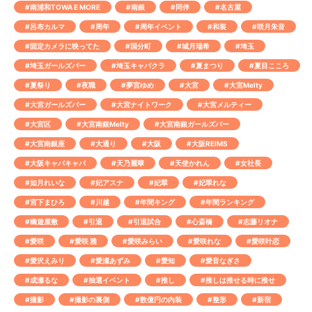
#南浦和TOWA E MORE
#南銀
#同伴
#名古屋
#呂布カルマ
#周年
#周年イベント
#和装
#咲月朱音
#固定カメラに映ってた
#国分町
#城月瑞希
#埼玉
#埼玉ガールズバー
#埼玉キャバクラ
#夏まつり
#夏目こころ
#夏祭り
#夜職
#夢宮ゆめ
#大宮
#大宮Melty
#大宮ガールズバー
#大宮ナイトワーク
#大宮メルティー
#大宮区
#大宮南銀Melty
#大宮南銀ガールズバー
#大宮南銀座
#大通り
#大阪
#大阪REIMS
#大阪キャバキャバ
#天乃麗華
#天使かれん
#女社長
#如月れいな
#妃アスナ
#妃翠
#妃翠れな
#宮下まひろ
#川越
#年間キング
#年間ランキング
#幽遊屋敷
#引退
#引退試合
#心斎橋
#志藤リオナ
#愛咲
#愛咲 雅
#愛咲みらい
#愛咲れな
#愛咲叶恋
#愛沢えみり
#愛瀬あずみ
#愛知
#愛音なぎさ
#成瀬るな
#抽選イベント
#推し
#推しは推せる時に推せ
#撮影
#撮影の裏側
#数億円の内装
#整形
#新宿