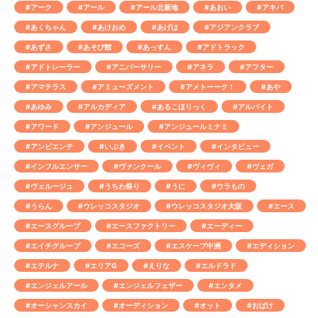
#アーク
#アール
#アール北新地
#あおい
#アキバ
#あくちゃん
#あけおめ
#あげは
#アジアンクラブ
#あずさ
#あそび館
#あっすん
#アドトラック
#アドトレーラー
#アニバーサリー
#アネラ
#アフター
#アマテラス
#アミューズメント
#アメトーーク！
#あや
#あゆみ
#アルカディア
#あるこほりっく
#アルバイト
#アワード
#アンジュール
#アンジュールミナミ
#アンビエンテ
#いぶき
#イベント
#インタビュー
#インフルエンサー
#ヴァンクール
#ヴィヴィ
#ヴェガ
#ヴェルージュ
#うちわ祭り
#うに
#ウラもの
#うらん
#ウレッコスタジオ
#ウレッコスタジオ大阪
#エース
#エースグループ
#エースファクトリー
#エーディー
#エイチグループ
#エコーズ
#エスケープ中洲
#エディション
#エテルナ
#エリアG
#えりな
#エルドラド
#エンジェルアール
#エンジェルフェザー
#エンタメ
#オーシャンスカイ
#オーディション
#オット
#おばけ