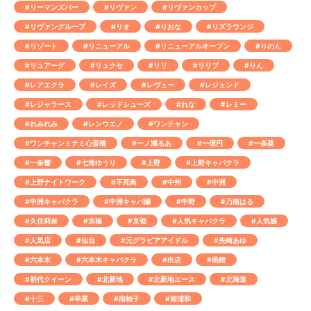
#リーマンズバー
#リヴァン
#リヴァンカップ
#リヴァングループ
#リオ
#りおな
#リズラウンジ
#リゾート
#リニューアル
#リニューアルオープン
#りのん
#リュアーグ
#リュクセ
#リリ
#リリブ
#りん
#レアエクラ
#レイズ
#レヴュー
#レジェンド
#レジャラース
#レッドシューズ
#れな
#レミー
#れみれみ
#レンウエノ
#ワンチャン
#ワンチャンミナミ心斎橋
#一ノ瀬るあ
#一億円
#一条葵
#一条響
#七海ゆうり
#上野
#上野キャバクラ
#上野ナイトワーク
#不死鳥
#中州
#中洲
#中洲キャバクラ
#中洲キャバ嬢
#中野
#乃南はる
#久住莉奈
#京橋
#京都
#人気キャバクラ
#人気嬢
#人気店
#仙台
#元グラビアアイドル
#先崎あゆ
#六本木
#六本木キャバクラ
#出店
#函館
#初代クイーン
#北新地
#北新地エース
#北海道
#十三
#卒業
#南柚子
#南浦和