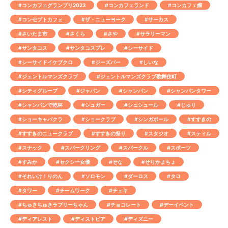
#コンカフェグランプリ2023
#コンカフェランド
#コンカフェ嬢
#コンセプトカフェ
#ザ・ニューヨーク
#サーカス
#さいたま市
#さくら
#さや
#サラリーマン
#サンタコス
#サンタコスプレ
#シーサイド
#シーサイドイケブクロ
#ジーズバー
#しいな
#ジェントルマンズクラブ
#ジェントルマンズクラブ歌舞伎町
#シティグループ
#ジャパン
#シャンパン
#シャンパンタワー
#シャンパンで乾杯
#シュガー
#シュシュール
#じゅり
#ショーキャバクラ
#ショークラブ
#シンガポール
#すすきの
#すすきのニュークラブ
#すすきの祭り
#スタジオ
#スティル
#スナック
#スパークリング
#スパークル
#スポーツ
#すみか
#セクシー女優
#せな
#せりかまちょ
#それいけ！りのん
#ソロモン
#ダーロス
#タロ
#タワー
#チームワーク
#チェキ
#ちゅきちゅきラブリーちゃん
#チョコレート
#デーイベント
#ディアレスト
#ディストピア
#ディズニー