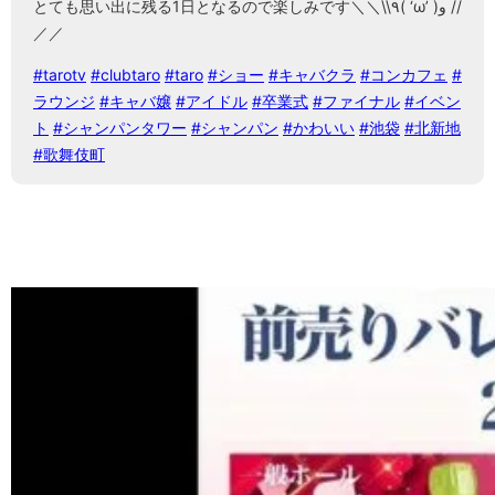
とても思い出に残る1日となるので楽しみです＼＼\\٩( ‘ω’ )و //
／／
#tarotv
#clubtaro
#taro
#ショー
#キャバクラ
#コンカフェ
#
ラウンジ
#キャバ嬢
#アイドル
#卒業式
#ファイナル
#イベン
ト
#シャンパンタワー
#シャンパン
#かわいい
#池袋
#北新地
#歌舞伎町