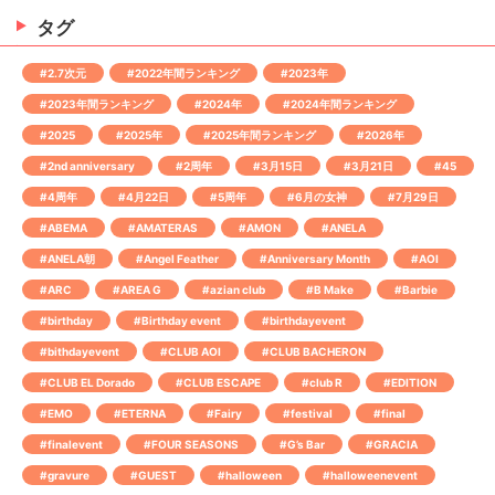
タグ
#2.7次元
#2022年間ランキング
#2023年
#2023年間ランキング
#2024年
#2024年間ランキング
#2025
#2025年
#2025年間ランキング
#2026年
#2nd anniversary
#2周年
#3月15日
#3月21日
#45
#4周年
#4月22日
#5周年
#6月の女神
#7月29日
#ABEMA
#AMATERAS
#AMON
#ANELA
#ANELA朝
#Angel Feather
#Anniversary Month
#AOI
#ARC
#AREA G
#azian club
#B Make
#Barbie
#birthday
#Birthday event
#birthdayevent
#bithdayevent
#CLUB AOI
#CLUB BACHERON
#CLUB EL Dorado
#CLUB ESCAPE
#club R
#EDITION
#EMO
#ETERNA
#Fairy
#festival
#final
#finalevent
#FOUR SEASONS
#G’s Bar
#GRACIA
#gravure
#GUEST
#halloween
#halloweenevent