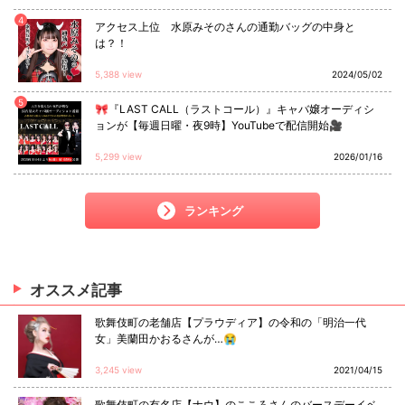
4
アクセス上位 水原みそのさんの通勤バッグの中身と
は？！
5,388 view
2024/05/02
5
🎀『LAST CALL（ラストコール）』キャバ嬢オーディシ
ョンが【毎週日曜・夜9時】YouTubeで配信開始🎥
5,299 view
2026/01/16
ランキング
オススメ
記事
歌舞伎町の老舗店【プラウディア】の令和の「明治一代
女」美蘭田かおるさんが…😭
3,245 view
2021/04/15
歌舞伎町の有名店【ナウ】のこころさんのバースデーイベ