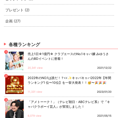
プレゼント (2)
企画 (27)
各種ランキング
1
売上1日☆1億円☆ クラブエースのNo.1キャバ嬢 みゆうさ
んのBDイベントに密着！
20,341 view
2021/12/22
2
2022年のNO.1は誰だ！？👀✨キャバキャバ2022年【年間
ランキング1 位〜10位】を一挙大発表！！🥳〜🎉🎉🎉
11,331 view
2023/01/20
3
「アメトーーク！」（テレビ朝日・ABCテレビ系）で『キ
ャバクラボーイ芸人』が実現しました！
6,079 view
2021/05/15