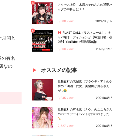
4
アクセス上位 水原みそのさんの通勤バ
ッグの中身とは？！
5,388 view
2024/05/02
5
🎀『LAST CALL（ラストコール）』キ
ー月間と
ャバ嬢オーディションが【毎週日曜・夜
9時】YouTubeで配信開始🎥
5,300 view
2026/01/16
指の有名
店なの
オススメ
の
記事
歌舞伎町の老舗店【プラウディア】の令
和の「明治一代女」美蘭田かおるさん
が…😭
3,245 view
2021/04/15
歌舞伎町の有名店【ナウ】のこころさん
のバースデーイベントが行われました
🍾
2,527 view
2021/04/15