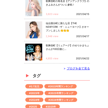
歌舞伎町の有名店【アジアンクラブ】の
きよみさんがついに参戦！
3,823 view
2021/04/15
仙台国分町に新たな店【THE
NEWYORK -ザ・ニューヨーク】がオー
プンしました👏👏👏
2,948 view
2021/04/17
歌舞伎町【リュアーグ】のせりかまちょ
さんが100日後に…
4,855 view
2021/04/22
>
ブログを全て見る
タグ
#2.7次元
#2022年間ランキング
#2023年
#2023年間ランキング
#2024年
#2024年間ランキング
#2025
#2025年