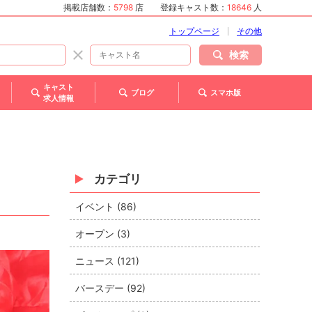
掲載店舗数：
5798
店
登録キャスト数：
18646
人
トップページ
その他
検索
キャスト
ブログ
スマホ版
求人情報
カテゴリ
イベント (86)
オープン (3)
ニュース (121)
バースデー (92)