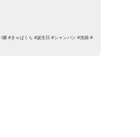
バ嬢
#きゃばくら
#誕生日
#シャンパン
#池袋
#