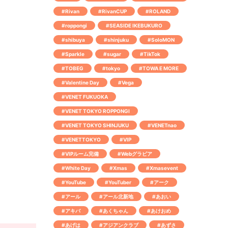
#Rivan
#RivanCUP
#ROLAND
#roppongi
#SEASIDE IKEBUKURO
#shibuya
#shinjuku
#SoloMON
#Sparkle
#sugar
#TikTok
#TOBEG
#tokyo
#TOWA E MORE
#Valentine Day
#Vega
#VENET FUKUOKA
#VENET TOKYO ROPPONGI
#VENET TOKYO SHINJUKU
#VENETnao
#VENETTOKYO
#VIP
#VIPルーム完備
#Webグラビア
#White Day
#Xmas
#Xmasevent
#YouTube
#YouTuber
#アーク
#アール
#アール北新地
#あおい
#アキバ
#あくちゃん
#あけおめ
#あげは
#アジアンクラブ
#あずさ