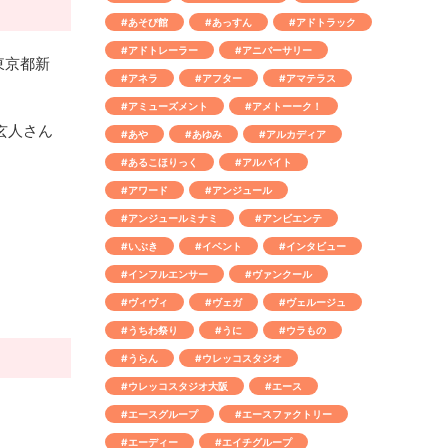
#あそび館
#あっすん
#アドトラック
#アドトレーラー
#アニバーサリー
東京都新
#アネラ
#アフター
#アマテラス
#アミューズメント
#アメトーーク！
玄人さん
#あや
#あゆみ
#アルカディア
#あるこほりっく
#アルバイト
#アワード
#アンジュール
#アンジュールミナミ
#アンビエンテ
#いぶき
#イベント
#インタビュー
#インフルエンサー
#ヴァンクール
#ヴィヴィ
#ヴェガ
#ヴェルージュ
#うちわ祭り
#うに
#ウラもの
#うらん
#ウレッコスタジオ
#ウレッコスタジオ大阪
#エース
#エースグループ
#エースファクトリー
#エーディー
#エイチグループ