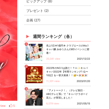
ピックアップ (8)
プレゼント (2)
企画 (27)
週間ランキング（各）
1
売上1日☆1億円☆ クラブエースのNo.1
キャバ嬢 みゆうさんのBDイベントに密
着！
20,341 view
2021/12/22
2
2022年のNO.1は誰だ！？👀✨キャバ
キャバ2022年【年間ランキング1 位〜
10位】を一挙大発表！！🥳〜🎉🎉🎉
11,331 view
2023/01/20
3
「アメトーーク！」（テレビ朝日・
ABCテレビ系）で『キャバクラボーイ
芸人』が実現しました！
6,079 view
2021/05/15
view
5