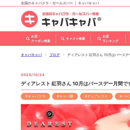
全国のキャバクラ・ガールズバー
キャバキャバ
北海道
東北
関東
甲信越・北陸
東海
関西
中国
四国
九州・沖縄
トップ
お店・
お店
キャスト検索
クーポン検索
ランキング
キャバキャバ
ブログ
ディアレスト 紅羽さん 10月はバース
2023/10/24
ディアレスト 紅羽さん 10月はバースデー月間で
#キャバクラ
#キャバ嬢
#ディアレスト
#バー