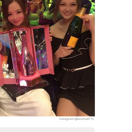
Instagram:@kureha9715