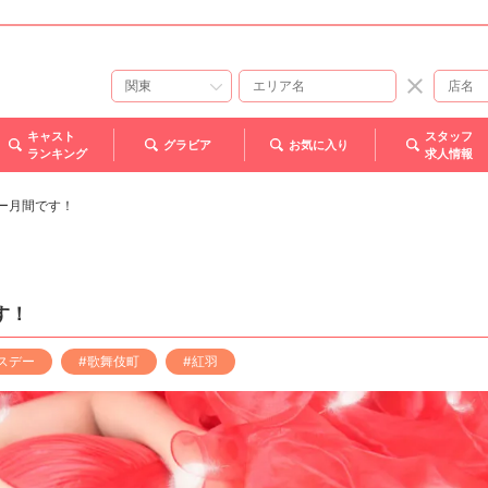
キャスト
スタッフ
グラビア
お気に入り
ランキング
求人情報
デー月間です！
す！
スデー
#歌舞伎町
#紅羽