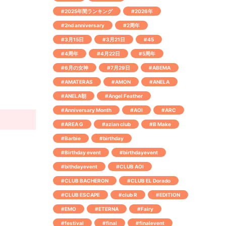
#2025年間ランキング
#2026年
#2nd anniversary
#2周年
#3月15日
#3月21日
#45
#4周年
#4月22日
#5周年
#6月の女神
#7月29日
#ABEMA
#AMATERAS
#AMON
#ANELA
#ANELA朝
#Angel Feather
#Anniversary Month
#AOI
#ARC
#AREA G
#azian club
#B Make
#Barbie
#birthday
#Birthday event
#birthdayevent
#bithdayevent
#CLUB AOI
#CLUB BACHERON
#CLUB EL Dorado
#CLUB ESCAPE
#club R
#EDITION
#EMO
#ETERNA
#Fairy
#festival
#final
#finalevent