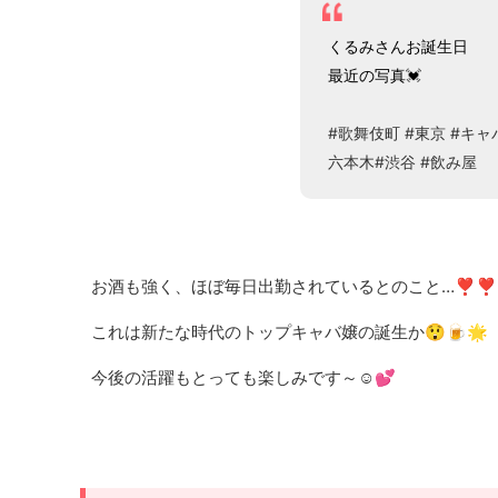
くるみさんお誕生日
最近の写真💓
#歌舞伎町
#東京
#キャ
六本木
#渋谷
#飲み屋
お酒も強く、ほぼ毎日出勤されているとのこと…❣❣
これは新たな時代のトップキャバ嬢の誕生か😲🍺🌟
今後の活躍もとっても楽しみです～☺💕