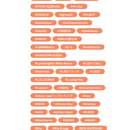
#FOUR SEASONS
#G’s Bar
#GRACIA
#gravure
#GUEST
#halloween
#halloweenevent
#hanabi
#HIMEKA
#ikebukuro
#INSOU
#INSOU東日本
#JAPANDoGs
#K-Ⅱ
#kabukicho
#KINGDOM QUEEN
#Lamborghini Wine Award
#LAST CALL
#leae'clat
#LEDトラック
#LIEBE
#LIZ LOUNGE
#Lounge Rio
#Luxaxe
#Melty
#minamiurawa
#Mura_haloワンマンライブ
#nao
#NOW
#Ocean Sky
#oomiya
#otto
#prima tokyo
#RAISE
#Red Shoes
#REIMS
#REMY
#Rio
#Rio Group
#RIO ROPPONGI