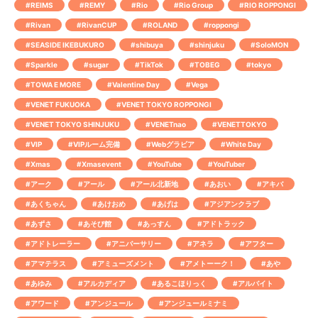
#REIMS
#REMY
#Rio
#Rio Group
#RIO ROPPONGI
#Rivan
#RivanCUP
#ROLAND
#roppongi
#SEASIDE IKEBUKURO
#shibuya
#shinjuku
#SoloMON
#Sparkle
#sugar
#TikTok
#TOBEG
#tokyo
#TOWA E MORE
#Valentine Day
#Vega
#VENET FUKUOKA
#VENET TOKYO ROPPONGI
#VENET TOKYO SHINJUKU
#VENETnao
#VENETTOKYO
#VIP
#VIPルーム完備
#Webグラビア
#White Day
#Xmas
#Xmasevent
#YouTube
#YouTuber
#アーク
#アール
#アール北新地
#あおい
#アキバ
#あくちゃん
#あけおめ
#あげは
#アジアンクラブ
#あずさ
#あそび館
#あっすん
#アドトラック
#アドトレーラー
#アニバーサリー
#アネラ
#アフター
#アマテラス
#アミューズメント
#アメトーーク！
#あや
#あゆみ
#アルカディア
#あるこほりっく
#アルバイト
#アワード
#アンジュール
#アンジュールミナミ