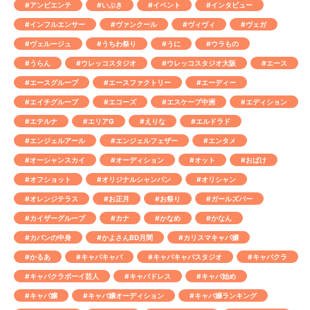
#アンビエンテ
#いぶき
#イベント
#インタビュー
#インフルエンサー
#ヴァンクール
#ヴィヴィ
#ヴェガ
#ヴェルージュ
#うちわ祭り
#うに
#ウラもの
#うらん
#ウレッコスタジオ
#ウレッコスタジオ大阪
#エース
#エースグループ
#エースファクトリー
#エーディー
#エイチグループ
#エコーズ
#エスケープ中洲
#エディション
#エテルナ
#エリアG
#えりな
#エルドラド
#エンジェルアール
#エンジェルフェザー
#エンタメ
#オーシャンスカイ
#オーディション
#オット
#おばけ
#オフショット
#オリジナルシャンパン
#オリシャン
#オレンジテラス
#お正月
#お祭り
#ガールズバー
#カイザーグループ
#カナ
#かなめ
#かなん
#カバンの中身
#かよさんBD月間
#カリスマキャバ嬢
#かるあ
#キャバキャバ
#キャバキャバスタジオ
#キャバクラ
#キャバクラボーイ芸人
#キャバドレス
#キャバ始め
#キャバ嬢
#キャバ嬢オーディション
#キャバ嬢ランキング