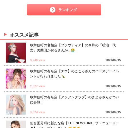
ランキング
オススメ
記事
歌舞伎町の老舗店【プラウディア】の令和の「明治一代
女」美蘭田かおるさんが…😭
3,248 view
2021/04/15
歌舞伎町の有名店【ナウ】のこころさんのバースデーイベ
ントが行われました🍾
2,527 view
2021/04/15
歌舞伎町の有名店【アジアンクラブ】のきよみさんがつい
に参戦！
3,824 view
2021/04/15
仙台国分町に新たな店【THE NEWYORK -ザ・ニューヨー