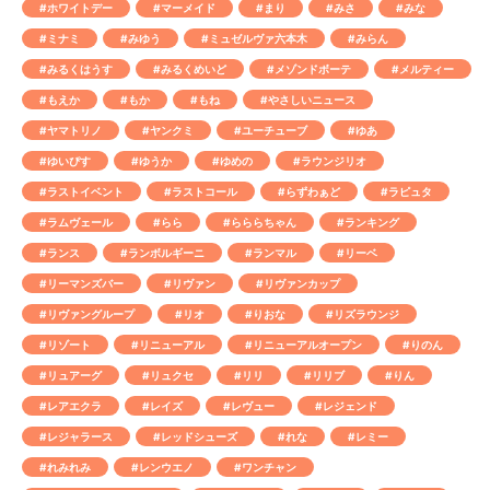
#ホワイトデー
#マーメイド
#まり
#みさ
#みな
#ミナミ
#みゆう
#ミュゼルヴァ六本木
#みらん
#みるくはうす
#みるくめいど
#メゾンドボーテ
#メルティー
#もえか
#もか
#もね
#やさしいニュース
#ヤマトリノ
#ヤンクミ
#ユーチューブ
#ゆあ
#ゆいぴす
#ゆうか
#ゆめの
#ラウンジリオ
#ラストイベント
#ラストコール
#らずわぁど
#ラピュタ
#ラムヴェール
#らら
#らららちゃん
#ランキング
#ランス
#ランボルギーニ
#ランマル
#リーベ
#リーマンズバー
#リヴァン
#リヴァンカップ
#リヴァングループ
#リオ
#りおな
#リズラウンジ
#リゾート
#リニューアル
#リニューアルオープン
#りのん
#リュアーグ
#リュクセ
#リリ
#リリブ
#りん
#レアエクラ
#レイズ
#レヴュー
#レジェンド
#レジャラース
#レッドシューズ
#れな
#レミー
#れみれみ
#レンウエノ
#ワンチャン