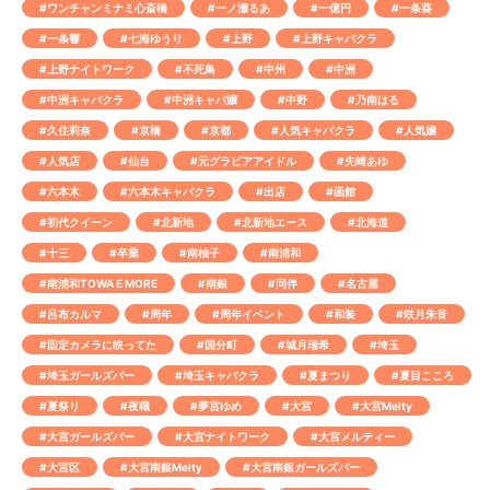
#ワンチャンミナミ心斎橋
#一ノ瀬るあ
#一億円
#一条葵
#一条響
#七海ゆうり
#上野
#上野キャバクラ
#上野ナイトワーク
#不死鳥
#中州
#中洲
#中洲キャバクラ
#中洲キャバ嬢
#中野
#乃南はる
#久住莉奈
#京橋
#京都
#人気キャバクラ
#人気嬢
#人気店
#仙台
#元グラビアアイドル
#先崎あゆ
#六本木
#六本木キャバクラ
#出店
#函館
#初代クイーン
#北新地
#北新地エース
#北海道
#十三
#卒業
#南柚子
#南浦和
#南浦和TOWA E MORE
#南銀
#同伴
#名古屋
#呂布カルマ
#周年
#周年イベント
#和装
#咲月朱音
#固定カメラに映ってた
#国分町
#城月瑞希
#埼玉
#埼玉ガールズバー
#埼玉キャバクラ
#夏まつり
#夏目こころ
#夏祭り
#夜職
#夢宮ゆめ
#大宮
#大宮Melty
#大宮ガールズバー
#大宮ナイトワーク
#大宮メルティー
#大宮区
#大宮南銀Melty
#大宮南銀ガールズバー