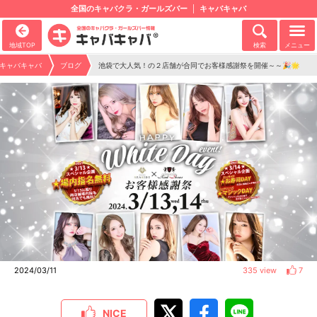
全国のキャバクラ・ガールズバー
キャバキャバ
地域TOP
検索
メニュー
キャバキャバ
ブログ
池袋で大人気！の２店舗が合同でお客様感謝祭を開催～～🎉🌟
2024/03/11
335 view
7
NICE