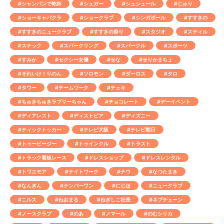
#シャンパンで乾杯
#シュガー
#シュシュール
#じゅり
#ショーキャバクラ
#ショークラブ
#シンガポール
#すすきの
#すすきのニュークラブ
#すすきの祭り
#スタジオ
#スティル
#スナック
#スパークリング
#スパークル
#スポーツ
#すみか
#セクシー女優
#せな
#せりかまちょ
#それいけ！りのん
#ソロモン
#ダーロス
#タロ
#タワー
#チームワーク
#チェキ
#ちゅきちゅきラブリーちゃん
#チョコレート
#デーイベント
#ディアレスト
#ディストピア
#ディズニー
#ティックトッカー
#テレビ大阪
#テレビ朝日
#トゥービージー
#トゥインクル
#トラスト
#トラック看板レース
#ドレスショップ
#ドレスレンタル
#トワエモア
#ナイトワーク
#ナウ
#なつたまき
#なんぎん
#ナンバーワン
#にじほ
#ニュークラブ
#ニルス
#ねおまる
#ねぎしこ社長
#ネプチューン
#ノースクラブ
#のあ
#ノマール
#のむシリカ