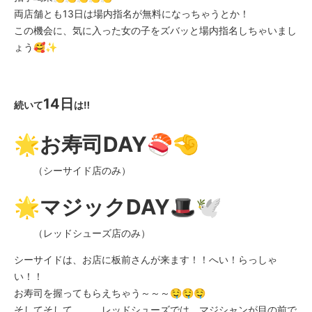
両店舗とも13日は場内指名が無料になっちゃうとか！
この機会に、気に入った女の子をズバッと場内指名しちゃいまし
ょう🥰✨
14日
続いて
は‼️
🌟お寿司DAY🍣🤏
（シーサイド店のみ）
🌟マジックDAY🎩🕊️
（レッドシューズ店のみ）
シーサイドは、お店に板前さんが来ます！！へい！らっしゃ
い！！
お寿司を握ってもらえちゃう～～～🤤🤤🤤
そしてそして、、、レッドシューズでは、マジシャンが目の前で