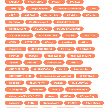
#ABEMA
#AMATERAS
#AMON
#ANELA
#ANELA朝
#Angel Feather
#Anniversary Month
#AOI
#ARC
#AREA G
#azian club
#B Make
#Barbie
#birthday
#Birthday event
#birthdayevent
#bithdayevent
#CLUB AOI
#CLUB BACHERON
#CLUB EL Dorado
#CLUB ESCAPE
#club R
#EDITION
#EMO
#ETERNA
#Fairy
#festival
#final
#finalevent
#FOUR SEASONS
#G’s Bar
#GRACIA
#gravure
#GUEST
#halloween
#halloweenevent
#hanabi
#HIMEKA
#ikebukuro
#INSOU
#INSOU東日本
#JAPANDoGs
#K-Ⅱ
#kabukicho
#KINGDOM QUEEN
#Lamborghini Wine Award
#LAST CALL
#leae'clat
#LEDトラック
#LIEBE
#LIZ LOUNGE
#Lounge Rio
#Luxaxe
#Melty
#minamiurawa
#Mura_haloワンマンライブ
#nao
#NOW
#Ocean Sky
#oomiya
#otto
#prima tokyo
#RAISE
#Red Shoes