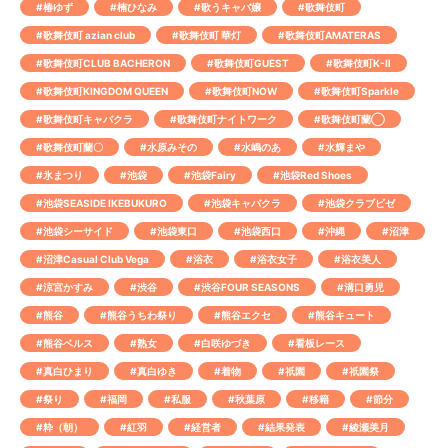
#椿ゆず
#楠ひなみ
#歌うキャバ嬢
#歌舞伎町
#歌舞伎町 azian club
#歌舞伎町 華灯
#歌舞伎町AMATERAS
#歌舞伎町CLUB BACHERON
#歌舞伎町GUEST
#歌舞伎町K-Ⅱ
#歌舞伎町KINGDOM QUEEN
#歌舞伎町NOW
#歌舞伎町Sparkle
#歌舞伎町キャバクラ
#歌舞伎町ナイトワーク
#歌舞伎町蘭◯
#歌舞伎町蘭〇
#水原みその
#水嶋のあ
#水輝まや
#氷まつり
#池袋
#池袋Fairy
#池袋Red Shoes
#池袋SEASIDE IKEBUKURO
#池袋キャバクラ
#池袋クラブビゼ
#池袋シーサイド
#池袋東口
#池袋西口
#沖縄
#沼津
#沼津Casual Club Vega
#浴衣
#浴衣女子
#浴衣美人
#涼宮かすみ
#渋谷
#渋谷FOUR SEASONS
#溝口勇児
#熊谷
#熊谷うちわ祭り
#熊谷エクセ
#熊谷キュート
#熊谷ベルス
#熟女
#白咲ゆづき
#看板レース
#真白ひまり
#真白ゆき
#着物
#祇園
#祇園祭
#祭り
#福岡
#私服
#秋葉原
#移籍
#節分
#粋（朝）
#紅羽
#経営者
#結果発表
#綾瀬美月