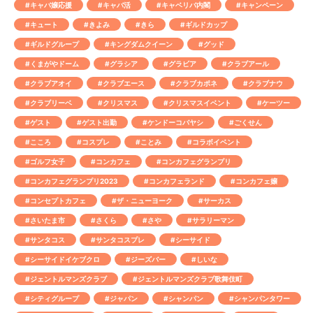
#キャバ嬢応援
#キャバ活
#キャベリバ内閣
#キャンペーン
#キュート
#きよみ
#きら
#ギルドカップ
#ギルドグループ
#キングダムクイーン
#グッド
#くまがやドーム
#グラシア
#グラビア
#クラブアール
#クラブアオイ
#クラブエース
#クラブカポネ
#クラブナウ
#クラブリーベ
#クリスマス
#クリスマスイベント
#ケーツー
#ゲスト
#ゲスト出勤
#ケンドーコバヤシ
#ごくせん
#こころ
#コスプレ
#ことみ
#コラボイベント
#ゴルフ女子
#コンカフェ
#コンカフェグランプリ
#コンカフェグランプリ2023
#コンカフェランド
#コンカフェ嬢
#コンセプトカフェ
#ザ・ニューヨーク
#サーカス
#さいたま市
#さくら
#さや
#サラリーマン
#サンタコス
#サンタコスプレ
#シーサイド
#シーサイドイケブクロ
#ジーズバー
#しいな
#ジェントルマンズクラブ
#ジェントルマンズクラブ歌舞伎町
#シティグループ
#ジャパン
#シャンパン
#シャンパンタワー