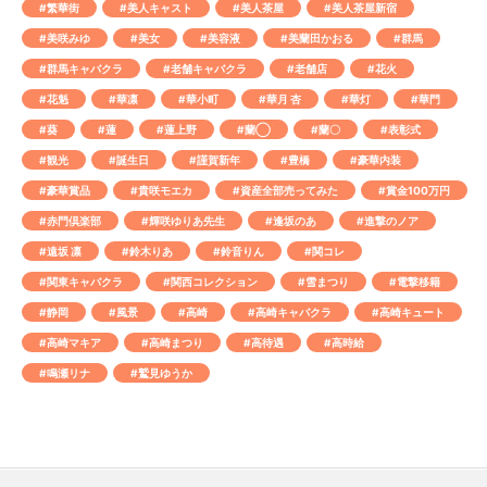
#繁華街
#美人キャスト
#美人茶屋
#美人茶屋新宿
#美咲みゆ
#美女
#美容液
#美蘭田かおる
#群馬
#群馬キャバクラ
#老舗キャバクラ
#老舗店
#花火
#花魁
#華凛
#華小町
#華月 杏
#華灯
#華門
#葵
#蓮
#蓮上野
#蘭◯
#蘭〇
#表彰式
#観光
#誕生日
#謹賀新年
#豊橋
#豪華内装
#豪華賞品
#貴咲モエカ
#資産全部売ってみた
#賞金100万円
#赤門倶楽部
#輝咲ゆりあ先生
#逢坂のあ
#進撃のノア
#遠坂 凛
#鈴木りあ
#鈴音りん
#関コレ
#関東キャバクラ
#関西コレクション
#雪まつり
#電撃移籍
#静岡
#風景
#高崎
#高崎キャバクラ
#高崎キュート
#高崎マキア
#高崎まつり
#高待遇
#高時給
#鳴瀬リナ
#鷲見ゆうか