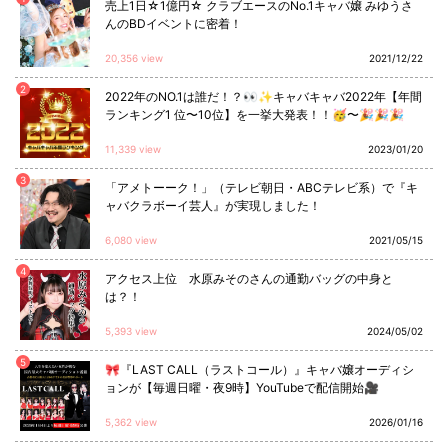
売上1日☆1億円☆ クラブエースのNo.1キャバ嬢 みゆうさ
んのBDイベントに密着！
20,356 view
2021/12/22
2
2022年のNO.1は誰だ！？👀✨キャバキャバ2022年【年間
ランキング1 位〜10位】を一挙大発表！！🥳〜🎉🎉🎉
11,339 view
2023/01/20
3
「アメトーーク！」（テレビ朝日・ABCテレビ系）で『キ
ャバクラボーイ芸人』が実現しました！
6,080 view
2021/05/15
4
アクセス上位 水原みそのさんの通勤バッグの中身と
は？！
5,393 view
2024/05/02
5
🎀『LAST CALL（ラストコール）』キャバ嬢オーディシ
ョンが【毎週日曜・夜9時】YouTubeで配信開始🎥
5,362 view
2026/01/16