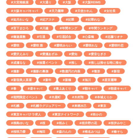
#大宮南銀座
#大通り
#大阪
#大阪REIMS
#大阪キャバキャバ
#天乃麗華
#天使かれん
#女社長
#如月れいな
#妃アスナ
#妃翠
#妃翠れな
#宮下まひろ
#川越
#年間キング
#年間ランキング
#幽遊屋敷
#引退
#引退試合
#心斎橋
#志藤リオナ
#愛咲
#愛咲 雅
#愛咲みらい
#愛咲れな
#愛咲叶恋
#愛沢えみり
#愛瀬あずみ
#愛知
#愛音なぎさ
#成瀬るな
#抽選イベント
#推し
#推しは推せる時に推せ
#撮影
#撮影の裏側
#数億円の内装
#整形
#新宿
#新宿美人茶屋
#新年
#新橋
#旭川
#星宮麗華
#春
#昼キャバ
#最上あくり
#朝キャバ
#朝昼キャバ
#期間限定イベント
#木屋町
#木村翔
#本城えりか
#札幌
#札幌ラグジュアリー
#来栖水己
#東京
#東京キャバクラ求人
#東京ナイトワーク
#柊かの
#桐島ゆいな
#桜
#桜みく
#桜井野の花
#桜伊みやこ
#桜咲乃愛
#梅田
#森のんの
#椎名みつは
#椿そら