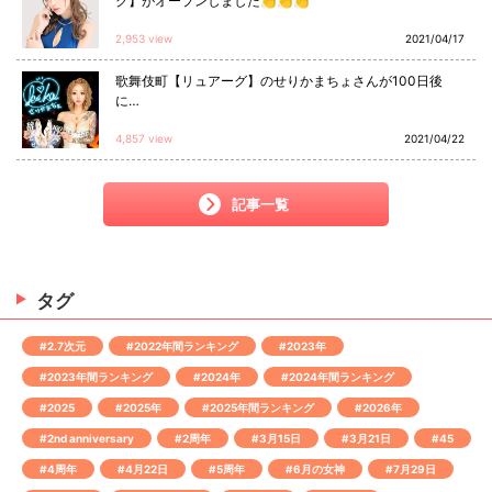
ク】がオープンしました👏👏👏
2,953 view
2021/04/17
歌舞伎町【リュアーグ】のせりかまちょさんが100日後
に…
4,857 view
2021/04/22
記事一覧
タグ
#2.7次元
#2022年間ランキング
#2023年
#2023年間ランキング
#2024年
#2024年間ランキング
#2025
#2025年
#2025年間ランキング
#2026年
#2nd anniversary
#2周年
#3月15日
#3月21日
#45
#4周年
#4月22日
#5周年
#6月の女神
#7月29日