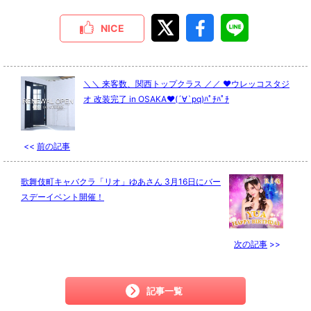
NICE
＼＼ 来客数、関西トップクラス ／／ ♥ウレッコスタジ
オ 改装完了 in OSAKA♥(´∀`pq)ﾊﾟﾁﾊﾟﾁ
<<
前の記事
歌舞伎町キャバクラ「リオ」ゆあさん 3月16日にバー
スデーイベント開催！
次の記事
>>
記事一覧