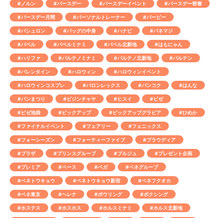
#ノルン
#バースデー
#バースデーイベント
#バースデー密着
#バースデー月間
#パーソナルトレーナー
#バービー
#バシュロン
#バッグの中身
#ハナビ
#パネマジ
#バベル
#バベルミナミ
#バベル北新地
#はもにゃん
#ハリファ
#パルテノミナミ
#パルテノ北新地
#バルテン
#バレンタイン
#ハロウィン
#ハロウィンイベント
#ハロウィンコスプレ
#バロンレックス
#バンコク
#はんな
#パンまつり
#ビジンチャヤ
#ヒスイ
#ビゼ
#ビゼ池袋
#ピックアップ
#ピックアップグラビア
#ひめか
#ファイナルイベント
#フェアリー
#フェニックス
#フォーシーズン
#フォーティーファイブ
#プラウディア
#プラザ
#プリンスグループ
#ブルジュ
#プレゼント企画
#プレミア
#ベース
#ベガ
#ベネグループ
#ベネトウキョウ
#ベネトウキョウ新宿
#ベネフクオカ
#ベネ東京
#ヘレナ
#ボウリング
#ボクシング
#ホステス
#ホスホス
#ホルスミナミ
#ホルス北新地