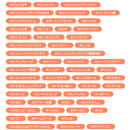
#ゴルフ女子
#コンカフェ
#コンカフェグランプリ
#コンカフェグランプリ2023
#コンカフェランド
#コンカフェ嬢
#コンセプトカフェ
#ザ・ニューヨーク
#サーカス
#さいたま市
#さくら
#さや
#サラリーマン
#サンタコス
#サンタコスプレ
#シーサイド
#シーサイドイケブクロ
#ジーズバー
#しいな
#ジェントルマンズクラブ
#ジェントルマンズクラブ歌舞伎町
#シティグループ
#ジャパン
#シャンパン
#シャンパンタワー
#シャンパンで乾杯
#シュガー
#シュシュール
#じゅり
#ショーキャバクラ
#ショークラブ
#シンガポール
#すすきの
#すすきのニュークラブ
#すすきの祭り
#スタジオ
#スティル
#スナック
#スパークリング
#スパークル
#スポーツ
#すみか
#セクシー女優
#せな
#せりかまちょ
#それいけ！りのん
#ソロモン
#ダーロス
#タロ
#タワー
#チームワーク
#チェキ
#ちゅきちゅきラブリーちゃん
#チョコレート
#デーイベント