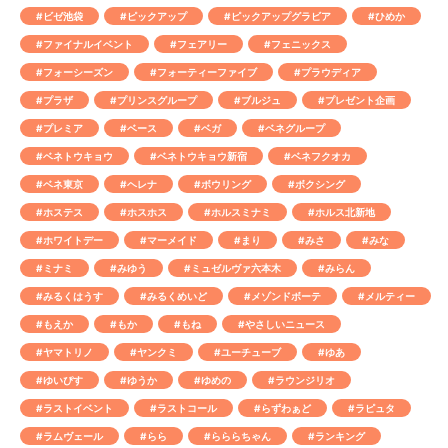
#ビゼ池袋
#ピックアップ
#ピックアップグラビア
#ひめか
#ファイナルイベント
#フェアリー
#フェニックス
#フォーシーズン
#フォーティーファイブ
#プラウディア
#プラザ
#プリンスグループ
#ブルジュ
#プレゼント企画
#プレミア
#ベース
#ベガ
#ベネグループ
#ベネトウキョウ
#ベネトウキョウ新宿
#ベネフクオカ
#ベネ東京
#ヘレナ
#ボウリング
#ボクシング
#ホステス
#ホスホス
#ホルスミナミ
#ホルス北新地
#ホワイトデー
#マーメイド
#まり
#みさ
#みな
#ミナミ
#みゆう
#ミュゼルヴァ六本木
#みらん
#みるくはうす
#みるくめいど
#メゾンドボーテ
#メルティー
#もえか
#もか
#もね
#やさしいニュース
#ヤマトリノ
#ヤンクミ
#ユーチューブ
#ゆあ
#ゆいぴす
#ゆうか
#ゆめの
#ラウンジリオ
#ラストイベント
#ラストコール
#らずわぁど
#ラピュタ
#ラムヴェール
#らら
#らららちゃん
#ランキング