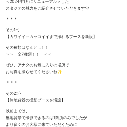
＜2024年1月にリニューアル＞した
スタジオの魅力をご紹介させていただきます♡
＊＊＊
その1ෆ ̖́-
【カワイイ～カッコイイまで撮れるブースを新設】
その種類はなんと…！！
＞＞ 全7種類！！ ＜＜
ぜひ、アナタのお気に入りの場所で
お写真を撮らせてくださいね✨
＊＊＊
その2ෆ ̖́-
【無地背景の撮影ブースを増設】
以前までは、
無地背景で撮影できるのは1箇所のみでしたが
より多くのお客様に来ていただくために