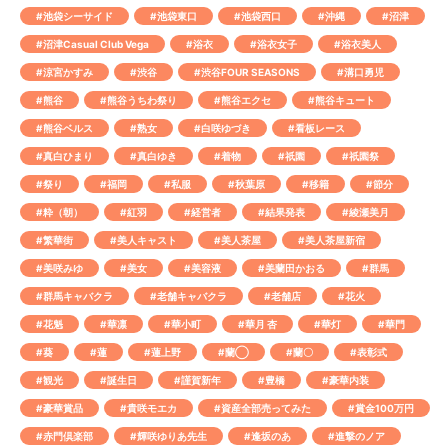
#池袋シーサイド
#池袋東口
#池袋西口
#沖縄
#沼津
#沼津Casual Club Vega
#浴衣
#浴衣女子
#浴衣美人
#涼宮かすみ
#渋谷
#渋谷FOUR SEASONS
#溝口勇児
#熊谷
#熊谷うちわ祭り
#熊谷エクセ
#熊谷キュート
#熊谷ベルス
#熟女
#白咲ゆづき
#看板レース
#真白ひまり
#真白ゆき
#着物
#祇園
#祇園祭
#祭り
#福岡
#私服
#秋葉原
#移籍
#節分
#粋（朝）
#紅羽
#経営者
#結果発表
#綾瀬美月
#繁華街
#美人キャスト
#美人茶屋
#美人茶屋新宿
#美咲みゆ
#美女
#美容液
#美蘭田かおる
#群馬
#群馬キャバクラ
#老舗キャバクラ
#老舗店
#花火
#花魁
#華凛
#華小町
#華月 杏
#華灯
#華門
#葵
#蓮
#蓮上野
#蘭◯
#蘭〇
#表彰式
#観光
#誕生日
#謹賀新年
#豊橋
#豪華内装
#豪華賞品
#貴咲モエカ
#資産全部売ってみた
#賞金100万円
#赤門倶楽部
#輝咲ゆりあ先生
#逢坂のあ
#進撃のノア