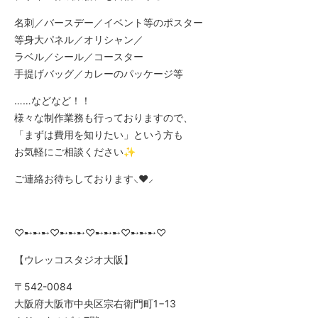
名刺／バースデー／イベント等のポスター
等身大パネル／オリシャン／
ラベル／シール／コースター
手提げバッグ／カレーのパッケージ等
……などなど！！
様々な制作業務も行っておりますので、
「まずは費用を知りたい」という方も
お気軽にご相談ください✨
ご連絡お待ちしております⸜❤︎⸝
♡➸➸➸♡➸➸➸♡➸➸➸♡➸➸➸♡
【ウレッコスタジオ大阪】
〒542-0084
大阪府大阪市中央区宗右衛門町1−13