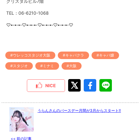
クリスタルビル7階
TEL：06-6210-1068
♡➸➸➸♡➸➸➸♡➸➸➸♡➸➸➸♡
#ウレッコスタジオ大阪
#キャバクラ
#キャバ嬢
#スタジオ
#ミナミ
#大阪
NICE
うらんさんのバースデー月間が3月からスタート‼️
<<
前の記事