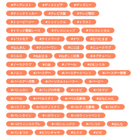
#ディアレスト
#ディストピア
#ディズニー
#ティックトッカー
#テレビ大阪
#テレビ朝日
#トゥービージー
#トゥインクル
#トラスト
#トラック看板レース
#ドレスショップ
#ドレスレンタル
#トワエモア
#ナイトワーク
#ナウ
#なつたまき
#なんぎん
#ナンバーワン
#にじほ
#ニュークラブ
#ニルス
#ねおまる
#ねぎしこ社長
#ネプチューン
#ノースクラブ
#のあ
#ノマール
#のむシリカ
#ノルン
#バースデー
#バースデーイベント
#バースデー密着
#バースデー月間
#パーソナルトレーナー
#バービー
#バシュロン
#バッグの中身
#ハナビ
#パネマジ
#バベル
#バベルミナミ
#バベル北新地
#はもにゃん
#ハリファ
#パルテノミナミ
#パルテノ北新地
#バルテン
#バレンタイン
#ハロウィン
#ハロウィンイベント
#ハロウィンコスプレ
#バロンレックス
#バンコク
#はんな
#パンまつり
#ビジンチャヤ
#ヒスイ
#ビゼ