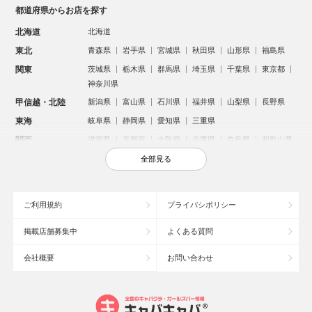
都道府県からお店を探す
北海道
北海道
東北
青森県
岩手県
宮城県
秋田県
山形県
福島県
関東
茨城県
栃木県
群馬県
埼玉県
千葉県
東京都
神奈川県
甲信越・北陸
新潟県
富山県
石川県
福井県
山梨県
長野県
東海
岐阜県
静岡県
愛知県
三重県
関西
滋賀県
京都府
大阪府
兵庫県
奈良県
和歌山県
中国
鳥取県
島根県
岡山県
広島県
山口県
全部見る
四国
徳島県
香川県
愛媛県
高知県
九州・沖縄
福岡県
佐賀県
長崎県
熊本県
大分県
宮崎県
ご利用規約
プライバシポリシー
鹿児島県
沖縄県
掲載店舗募集中
よくある質問
人気のエリアからお店を探す
会社概要
お問い合わせ
新宿のキャバクラ
歌舞伎町のキャバクラ
札幌市のキャバクラ
すすきののキャバクラ
北新地のキャバクラ
池袋のキャバクラ
ミナミのキャバクラ
大宮のキャバクラ
新潟市のキャバクラ