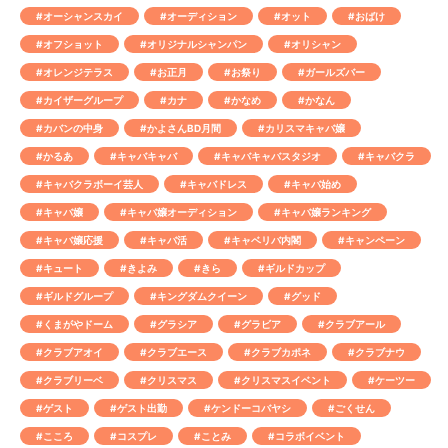
#オーシャンスカイ
#オーディション
#オット
#おばけ
#オフショット
#オリジナルシャンパン
#オリシャン
#オレンジテラス
#お正月
#お祭り
#ガールズバー
#カイザーグループ
#カナ
#かなめ
#かなん
#カバンの中身
#かよさんBD月間
#カリスマキャバ嬢
#かるあ
#キャバキャバ
#キャバキャバスタジオ
#キャバクラ
#キャバクラボーイ芸人
#キャバドレス
#キャバ始め
#キャバ嬢
#キャバ嬢オーディション
#キャバ嬢ランキング
#キャバ嬢応援
#キャバ活
#キャベリバ内閣
#キャンペーン
#キュート
#きよみ
#きら
#ギルドカップ
#ギルドグループ
#キングダムクイーン
#グッド
#くまがやドーム
#グラシア
#グラビア
#クラブアール
#クラブアオイ
#クラブエース
#クラブカポネ
#クラブナウ
#クラブリーベ
#クリスマス
#クリスマスイベント
#ケーツー
#ゲスト
#ゲスト出勤
#ケンドーコバヤシ
#ごくせん
#こころ
#コスプレ
#ことみ
#コラボイベント