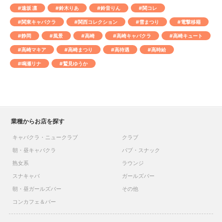
#遠坂 凛
#鈴木りあ
#鈴音りん
#関コレ
#関東キャバクラ
#関西コレクション
#雪まつり
#電撃移籍
#静岡
#風景
#高崎
#高崎キャバクラ
#高崎キュート
#高崎マキア
#高崎まつり
#高待遇
#高時給
#鳴瀬リナ
#鷲見ゆうか
業種からお店を探す
キャバクラ・ニュークラブ
クラブ
朝・昼キャバクラ
パブ・スナック
熟女系
ラウンジ
スナキャバ
ガールズバー
朝・昼ガールズバー
その他
コンカフェ＆バー