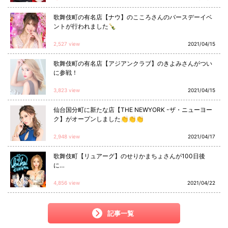
歌舞伎町の有名店【ナウ】のこころさんのバースデーイベ
ントが行われました🍾
2,527 view
2021/04/15
歌舞伎町の有名店【アジアンクラブ】のきよみさんがつい
に参戦！
3,823 view
2021/04/15
仙台国分町に新たな店【THE NEWYORK -ザ・ニューヨー
ク】がオープンしました👏👏👏
2,948 view
2021/04/17
歌舞伎町【リュアーグ】のせりかまちょさんが100日後
に…
4,856 view
2021/04/22
記事一覧