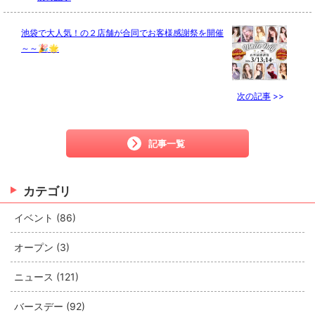
池袋で大人気！の２店舗が合同でお客様感謝祭を開催
～～🎉🌟
次の記事
>>
記事一覧
カテゴリ
イベント (86)
オープン (3)
ニュース (121)
バースデー (92)