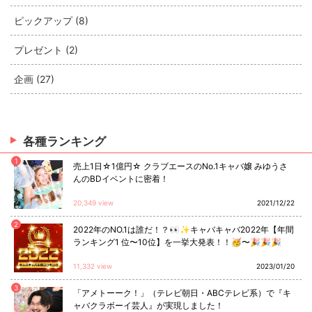
ピックアップ (8)
プレゼント (2)
企画 (27)
各種ランキング
1
売上1日☆1億円☆ クラブエースのNo.1キャバ嬢 みゆうさ
んのBDイベントに密着！
20,349 view
2021/12/22
2
2022年のNO.1は誰だ！？👀✨キャバキャバ2022年【年間
ランキング1 位〜10位】を一挙大発表！！🥳〜🎉🎉🎉
11,332 view
2023/01/20
3
「アメトーーク！」（テレビ朝日・ABCテレビ系）で『キ
ャバクラボーイ芸人』が実現しました！