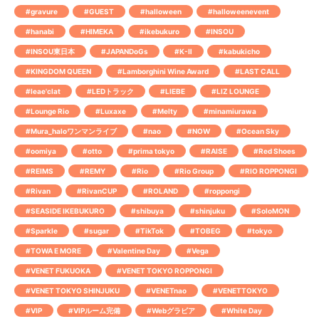
#gravure
#GUEST
#halloween
#halloweenevent
#hanabi
#HIMEKA
#ikebukuro
#INSOU
#INSOU東日本
#JAPANDoGs
#K-Ⅱ
#kabukicho
#KINGDOM QUEEN
#Lamborghini Wine Award
#LAST CALL
#leae'clat
#LEDトラック
#LIEBE
#LIZ LOUNGE
#Lounge Rio
#Luxaxe
#Melty
#minamiurawa
#Mura_haloワンマンライブ
#nao
#NOW
#Ocean Sky
#oomiya
#otto
#prima tokyo
#RAISE
#Red Shoes
#REIMS
#REMY
#Rio
#Rio Group
#RIO ROPPONGI
#Rivan
#RivanCUP
#ROLAND
#roppongi
#SEASIDE IKEBUKURO
#shibuya
#shinjuku
#SoloMON
#Sparkle
#sugar
#TikTok
#TOBEG
#tokyo
#TOWA E MORE
#Valentine Day
#Vega
#VENET FUKUOKA
#VENET TOKYO ROPPONGI
#VENET TOKYO SHINJUKU
#VENETnao
#VENETTOKYO
#VIP
#VIPルーム完備
#Webグラビア
#White Day