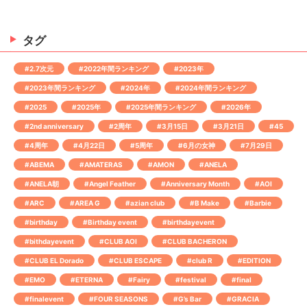
タグ
#2.7次元
#2022年間ランキング
#2023年
#2023年間ランキング
#2024年
#2024年間ランキング
#2025
#2025年
#2025年間ランキング
#2026年
#2nd anniversary
#2周年
#3月15日
#3月21日
#45
#4周年
#4月22日
#5周年
#6月の女神
#7月29日
#ABEMA
#AMATERAS
#AMON
#ANELA
#ANELA朝
#Angel Feather
#Anniversary Month
#AOI
#ARC
#AREA G
#azian club
#B Make
#Barbie
#birthday
#Birthday event
#birthdayevent
#bithdayevent
#CLUB AOI
#CLUB BACHERON
#CLUB EL Dorado
#CLUB ESCAPE
#club R
#EDITION
#EMO
#ETERNA
#Fairy
#festival
#final
#finalevent
#FOUR SEASONS
#G’s Bar
#GRACIA