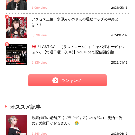
6,080 view
2021/05/15
4
アクセス上位 水原みそのさんの通勤バッグの中身と
は？！
5,390 view
2024/05/02
5
🎀『LAST CALL（ラストコール）』キャバ嬢オーディシ
ョンが【毎週日曜・夜9時】YouTubeで配信開始🎥
5,330 view
2026/01/16
ランキング
オススメ
記事
歌舞伎町の老舗店【プラウディア】の令和の「明治一代
女」美蘭田かおるさんが…😭
3,245 view
2021/04/15