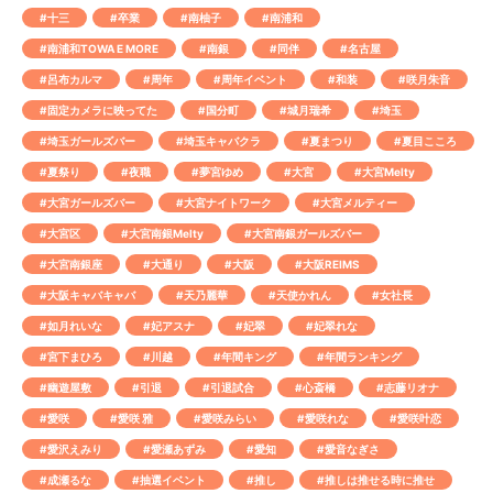
#十三
#卒業
#南柚子
#南浦和
#南浦和TOWA E MORE
#南銀
#同伴
#名古屋
#呂布カルマ
#周年
#周年イベント
#和装
#咲月朱音
#固定カメラに映ってた
#国分町
#城月瑞希
#埼玉
#埼玉ガールズバー
#埼玉キャバクラ
#夏まつり
#夏目こころ
#夏祭り
#夜職
#夢宮ゆめ
#大宮
#大宮Melty
#大宮ガールズバー
#大宮ナイトワーク
#大宮メルティー
#大宮区
#大宮南銀Melty
#大宮南銀ガールズバー
#大宮南銀座
#大通り
#大阪
#大阪REIMS
#大阪キャバキャバ
#天乃麗華
#天使かれん
#女社長
#如月れいな
#妃アスナ
#妃翠
#妃翠れな
#宮下まひろ
#川越
#年間キング
#年間ランキング
#幽遊屋敷
#引退
#引退試合
#心斎橋
#志藤リオナ
#愛咲
#愛咲 雅
#愛咲みらい
#愛咲れな
#愛咲叶恋
#愛沢えみり
#愛瀬あずみ
#愛知
#愛音なぎさ
#成瀬るな
#抽選イベント
#推し
#推しは推せる時に推せ