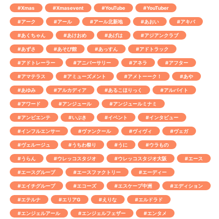
#Xmas
#Xmasevent
#YouTube
#YouTuber
#アーク
#アール
#アール北新地
#あおい
#アキバ
#あくちゃん
#あけおめ
#あげは
#アジアンクラブ
#あずさ
#あそび館
#あっすん
#アドトラック
#アドトレーラー
#アニバーサリー
#アネラ
#アフター
#アマテラス
#アミューズメント
#アメトーーク！
#あや
#あゆみ
#アルカディア
#あるこほりっく
#アルバイト
#アワード
#アンジュール
#アンジュールミナミ
#アンビエンテ
#いぶき
#イベント
#インタビュー
#インフルエンサー
#ヴァンクール
#ヴィヴィ
#ヴェガ
#ヴェルージュ
#うちわ祭り
#うに
#ウラもの
#うらん
#ウレッコスタジオ
#ウレッコスタジオ大阪
#エース
#エースグループ
#エースファクトリー
#エーディー
#エイチグループ
#エコーズ
#エスケープ中洲
#エディション
#エテルナ
#エリアG
#えりな
#エルドラド
#エンジェルアール
#エンジェルフェザー
#エンタメ