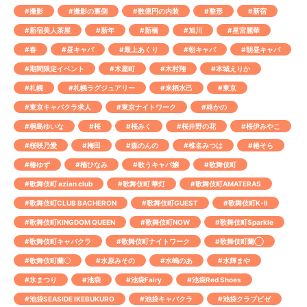
#撮影
#撮影の裏側
#数億円の内装
#整形
#新宿
#新宿美人茶屋
#新年
#新橋
#旭川
#星宮麗華
#春
#昼キャバ
#最上あくり
#朝キャバ
#朝昼キャバ
#期間限定イベント
#木屋町
#木村翔
#本城えりか
#札幌
#札幌ラグジュアリー
#来栖水己
#東京
#東京キャバクラ求人
#東京ナイトワーク
#柊かの
#桐島ゆいな
#桜
#桜みく
#桜井野の花
#桜伊みやこ
#桜咲乃愛
#梅田
#森のんの
#椎名みつは
#椿そら
#椿ゆず
#楠ひなみ
#歌うキャバ嬢
#歌舞伎町
#歌舞伎町 azian club
#歌舞伎町 華灯
#歌舞伎町AMATERAS
#歌舞伎町CLUB BACHERON
#歌舞伎町GUEST
#歌舞伎町K-Ⅱ
#歌舞伎町KINGDOM QUEEN
#歌舞伎町NOW
#歌舞伎町Sparkle
#歌舞伎町キャバクラ
#歌舞伎町ナイトワーク
#歌舞伎町蘭◯
#歌舞伎町蘭〇
#水原みその
#水嶋のあ
#水輝まや
#氷まつり
#池袋
#池袋Fairy
#池袋Red Shoes
#池袋SEASIDE IKEBUKURO
#池袋キャバクラ
#池袋クラブビゼ