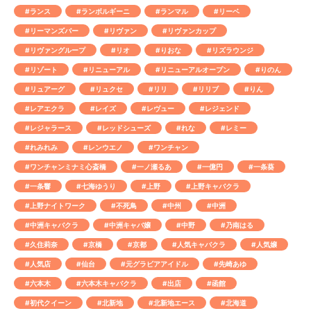
#ランス
#ランボルギーニ
#ランマル
#リーベ
#リーマンズバー
#リヴァン
#リヴァンカップ
#リヴァングループ
#リオ
#りおな
#リズラウンジ
#リゾート
#リニューアル
#リニューアルオープン
#りのん
#リュアーグ
#リュクセ
#リリ
#リリブ
#りん
#レアエクラ
#レイズ
#レヴュー
#レジェンド
#レジャラース
#レッドシューズ
#れな
#レミー
#れみれみ
#レンウエノ
#ワンチャン
#ワンチャンミナミ心斎橋
#一ノ瀬るあ
#一億円
#一条葵
#一条響
#七海ゆうり
#上野
#上野キャバクラ
#上野ナイトワーク
#不死鳥
#中州
#中洲
#中洲キャバクラ
#中洲キャバ嬢
#中野
#乃南はる
#久住莉奈
#京橋
#京都
#人気キャバクラ
#人気嬢
#人気店
#仙台
#元グラビアアイドル
#先崎あゆ
#六本木
#六本木キャバクラ
#出店
#函館
#初代クイーン
#北新地
#北新地エース
#北海道