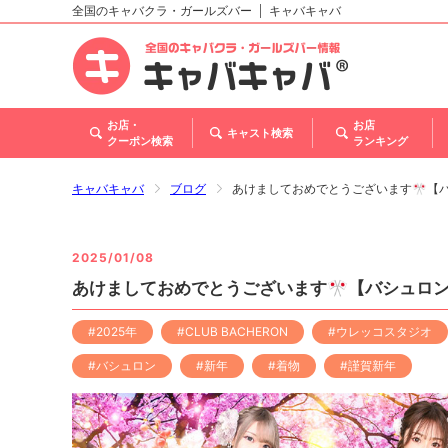
全国のキャバクラ・ガールズバー
キャバキャバ
北海道
東北
関東
甲信越・北陸
東海
関西
中国
四国
九州・沖縄
トップ
お店・
お店
キャスト検索
クーポン検索
ランキング
キャバキャバ
ブログ
あけましておめでとうございます🎌【バ
2025/01/08
あけましておめでとうございます🎌【バシュロン
#2025年
#CLUB BACHERON
#ウレッコスタジオ
#バシュロン
#新年
#着物
#謹賀新年