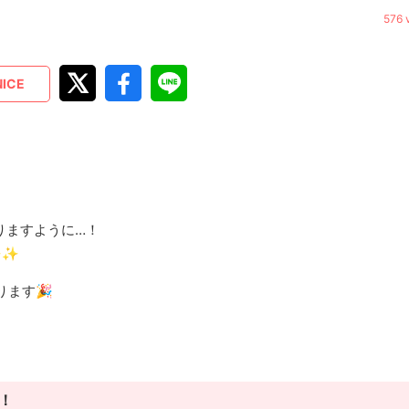
576 
NICE
りますように…！
✨✨
ます🎉
！！