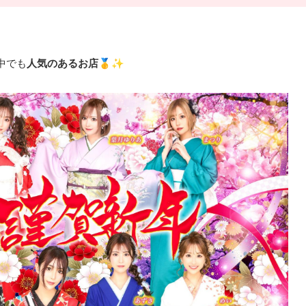
中でも
人気のあるお店
🥇✨