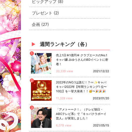
ピックアップ (8)
プレゼント (2)
企画 (27)
週間ランキング（各）
1
売上1日☆1億円☆ クラブエースのNo.1
キャバ嬢 みゆうさんのBDイベントに密
着！
20,339 view
2021/12/22
2
2022年のNO.1は誰だ！？👀✨キャバ
キャバ2022年【年間ランキング1 位〜
10位】を一挙大発表！！🥳〜🎉🎉🎉
11,328 view
2023/01/20
3
「アメトーーク！」（テレビ朝日・
ABCテレビ系）で『キャバクラボーイ
芸人』が実現しました！
6,078 view
2021/05/15