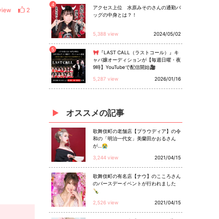
4
アクセス上位 水原みそのさんの通勤バ
view
2
ッグの中身とは？！
5,388 view
2024/05/02
5
🎀『LAST CALL（ラストコール）』キ
ャバ嬢オーディションが【毎週日曜・夜
9時】YouTubeで配信開始🎥
5,287 view
2026/01/16
オススメ
の
記事
歌舞伎町の老舗店【プラウディア】の令
和の「明治一代女」美蘭田かおるさん
が…😭
3,244 view
2021/04/15
歌舞伎町の有名店【ナウ】のこころさん
のバースデーイベントが行われました
🍾
2,526 view
2021/04/15