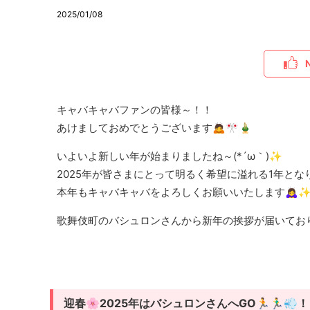
2025/01/08
キャバキャバファンの皆様～！！
あけましておめでとうございます🙇🎌🎍
いよいよ新しい年が始まりましたね～(*´ω｀)✨
2025年が皆さまにとって明るく希望に溢れる1年とな
本年もキャバキャバをよろしくお願いいたします🙇‍♀️
歌舞伎町のバシュロンさんから新年の挨拶が届いており
迎春🌸2025年はバシュロンさんへGO🏃🏃‍♂️💨