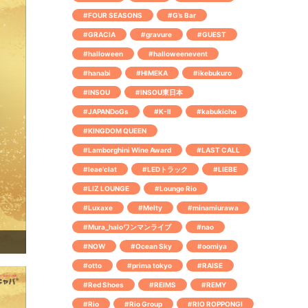
#FOUR SEASONS
#G’s Bar
#GRACIA
#gravure
#GUEST
#halloween
#halloweenevent
#hanabi
#HIMEKA
#ikebukuro
#INSOU
#INSOU東日本
#JAPANDoGs
#K-Ⅱ
#kabukicho
#KINGDOM QUEEN
#Lamborghini Wine Award
#LAST CALL
#leae'clat
#LEDトラック
#LIEBE
#LIZ LOUNGE
#Lounge Rio
#Luxaxe
#Melty
#minamiurawa
#Mura_haloワンマンライブ
#nao
#NOW
#Ocean Sky
#oomiya
#otto
#prima tokyo
#RAISE
#Red Shoes
#REIMS
#REMY
#Rio
#Rio Group
#RIO ROPPONGI