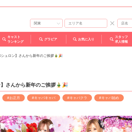
キャスト
スタッフ
グラビア
お気に入り
ランキング
求人情報
シュロン】さんから新年のご挨拶🎍🎉
】さんから新年のご挨拶🎍🎉
#お正月
#キャバキャバ
#キャバクラ
#キャバ始め