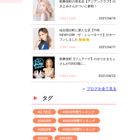
歌舞伎町の有名店【アジアンクラブ】の
きよみさんがついに参戦！
3,823 view
2021/04/15
仙台国分町に新たな店【THE
NEWYORK -ザ・ニューヨーク】がオー
プンしました👏👏👏
2,947 view
2021/04/17
歌舞伎町【リュアーグ】のせりかまちょ
さんが100日後に…
4,854 view
2021/04/22
>
ブログを全て見る
タグ
#2.7次元
#2022年間ランキング
#2023年
#2023年間ランキング
#2024年
#2024年間ランキング
#2025
#2025年