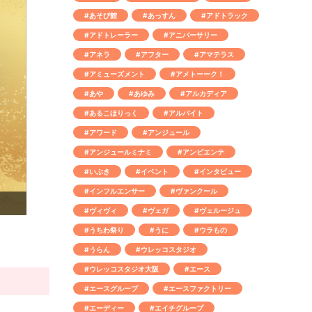
#あそび館
#あっすん
#アドトラック
#アドトレーラー
#アニバーサリー
#アネラ
#アフター
#アマテラス
#アミューズメント
#アメトーーク！
#あや
#あゆみ
#アルカディア
#あるこほりっく
#アルバイト
#アワード
#アンジュール
#アンジュールミナミ
#アンビエンテ
#いぶき
#イベント
#インタビュー
#インフルエンサー
#ヴァンクール
#ヴィヴィ
#ヴェガ
#ヴェルージュ
#うちわ祭り
#うに
#ウラもの
#うらん
#ウレッコスタジオ
#ウレッコスタジオ大阪
#エース
#エースグループ
#エースファクトリー
#エーディー
#エイチグループ