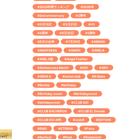
#2025年間ランキング
#2026年
#2nd anniversary
#2周年
#3月15日
#3月21日
#45
#4周年
#4月22日
#5周年
#6月の女神
#7月29日
#ABEMA
#AMATERAS
#AMON
#ANELA
#ANELA朝
#Angel Feather
#Anniversary Month
#AOI
#ARC
#AREA G
#azian club
#B Make
#Barbie
#birthday
#Birthday event
#birthdayevent
#bithdayevent
#CLUB AOI
#CLUB BACHERON
#CLUB EL Dorado
#CLUB ESCAPE
#club R
#EDITION
#EMO
#ETERNA
#Fairy
#festival
#final
#finalevent