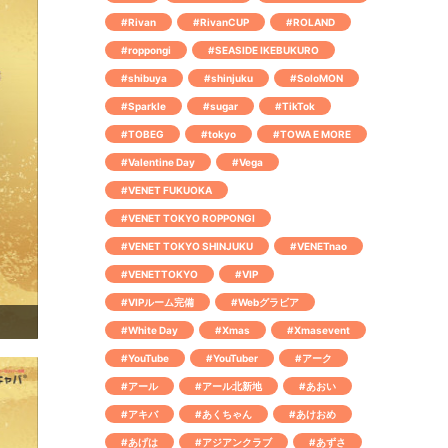
#Rivan
#RivanCUP
#ROLAND
#roppongi
#SEASIDE IKEBUKURO
#shibuya
#shinjuku
#SoloMON
#Sparkle
#sugar
#TikTok
#TOBEG
#tokyo
#TOWA E MORE
#Valentine Day
#Vega
#VENET FUKUOKA
#VENET TOKYO ROPPONGI
#VENET TOKYO SHINJUKU
#VENETnao
#VENETTOKYO
#VIP
#VIPルーム完備
#Webグラビア
#White Day
#Xmas
#Xmasevent
#YouTube
#YouTuber
#アーク
#アール
#アール北新地
#あおい
#アキバ
#あくちゃん
#あけおめ
#あげは
#アジアンクラブ
#あずさ