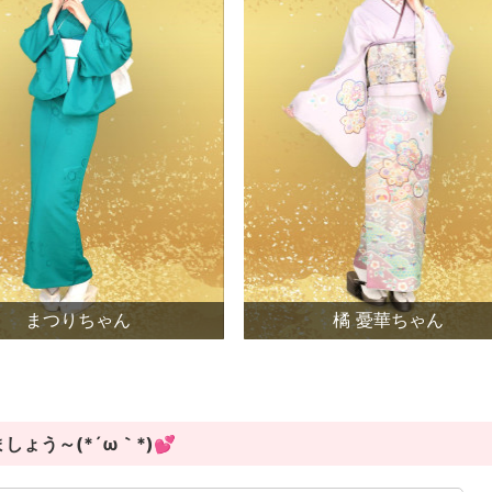
まつりちゃん
橘 憂華ちゃん
ょう～(*´ω｀*)💕