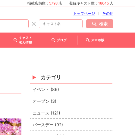
掲載店舗数：
5798
店
登録キャスト数：
18645
人
トップページ
その他
検索
キャスト
ブログ
スマホ版
求人情報
カテゴリ
イベント (86)
オープン (3)
ニュース (121)
バースデー (92)