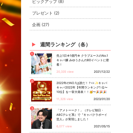
ピックアップ (8)
プレゼント (2)
企画 (27)
週間ランキング（各）
1
売上1日☆1億円☆ クラブエースのNo.1
キャバ嬢 みゆうさんのBDイベントに密
着！
20,335 view
2021/12/22
2
2022年のNO.1は誰だ！？👀✨キャバ
キャバ2022年【年間ランキング1 位〜
10位】を一挙大発表！！🥳〜🎉🎉🎉
11,326 view
2023/01/20
3
「アメトーーク！」（テレビ朝日・
ABCテレビ系）で『キャバクラボーイ
芸人』が実現しました！
6,077 view
2021/05/15