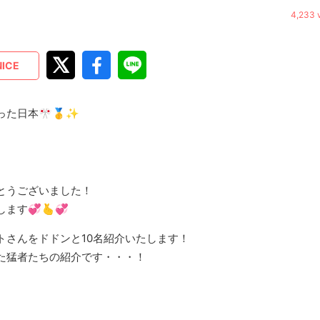
4,233 
NICE
た日本🎌🥇✨
。
とうございました！
す💞🫰💞
トさんをドドンと10名紹介いたします！
た猛者たちの紹介です・・・！