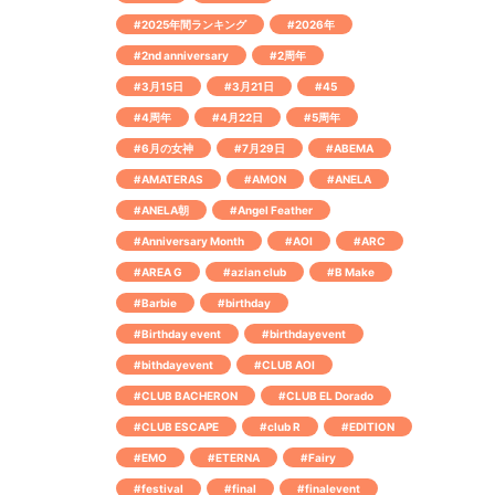
#2025年間ランキング
#2026年
#2nd anniversary
#2周年
#3月15日
#3月21日
#45
#4周年
#4月22日
#5周年
#6月の女神
#7月29日
#ABEMA
#AMATERAS
#AMON
#ANELA
#ANELA朝
#Angel Feather
#Anniversary Month
#AOI
#ARC
#AREA G
#azian club
#B Make
#Barbie
#birthday
#Birthday event
#birthdayevent
#bithdayevent
#CLUB AOI
#CLUB BACHERON
#CLUB EL Dorado
#CLUB ESCAPE
#club R
#EDITION
#EMO
#ETERNA
#Fairy
#festival
#final
#finalevent