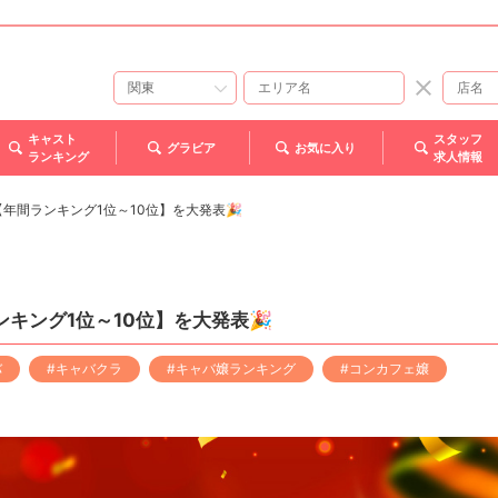
キャスト
スタッフ
グラビア
お気に入り
ランキング
求人情報
年【年間ランキング1位～10位】を大発表🎉
ンキング1位～10位】を大発表🎉
バ
#キャバクラ
#キャバ嬢ランキング
#コンカフェ嬢