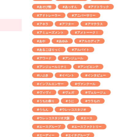
#あそび館
#あっすん
#アドトラック
#アドトレーラー
#アニバーサリー
#アネラ
#アフター
#アマテラス
#アミューズメント
#アメトーーク！
#あや
#あゆみ
#アルカディア
#あるこほりっく
#アルバイト
#アワード
#アンジュール
#アンジュールミナミ
#アンビエンテ
#いぶき
#イベント
#インタビュー
#インフルエンサー
#ヴァンクール
#ヴィヴィ
#ヴェガ
#ヴェルージュ
#うちわ祭り
#うに
#ウラもの
#うらん
#ウレッコスタジオ
#ウレッコスタジオ大阪
#エース
#エースグループ
#エースファクトリー
#エーディー
#エイチグループ