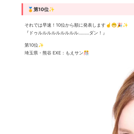
🏅第10位✨
それでは早速！10位から順に発表します☝️😁🎉✨
『ドゥルルルルルルルルル………ダン！』
第10位✨
埼玉県・熊谷 EXE：もえサン🎊