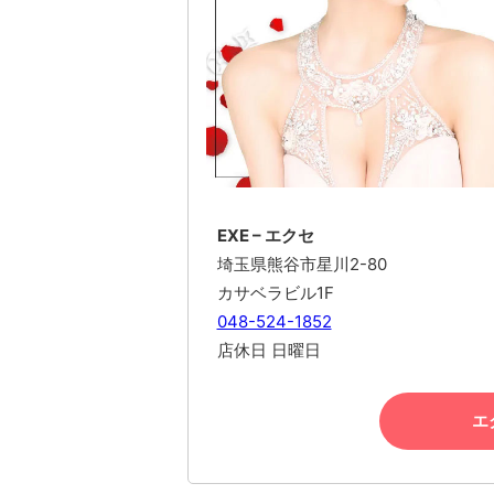
EXE – エクセ
埼玉県熊谷市星川2-80
カサベラビル1F
048-524-1852
店休日 日曜日
エ