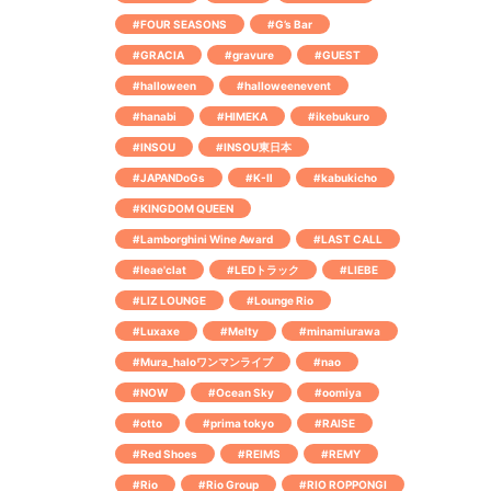
#FOUR SEASONS
#G’s Bar
#GRACIA
#gravure
#GUEST
#halloween
#halloweenevent
#hanabi
#HIMEKA
#ikebukuro
#INSOU
#INSOU東日本
#JAPANDoGs
#K-Ⅱ
#kabukicho
#KINGDOM QUEEN
#Lamborghini Wine Award
#LAST CALL
#leae'clat
#LEDトラック
#LIEBE
#LIZ LOUNGE
#Lounge Rio
#Luxaxe
#Melty
#minamiurawa
#Mura_haloワンマンライブ
#nao
#NOW
#Ocean Sky
#oomiya
#otto
#prima tokyo
#RAISE
#Red Shoes
#REIMS
#REMY
#Rio
#Rio Group
#RIO ROPPONGI