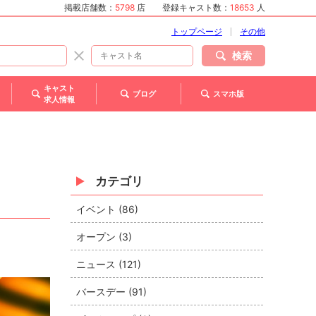
掲載店舗数：
5798
店
登録キャスト数：
18653
人
トップページ
その他
検索
キャスト
ブログ
スマホ版
求人情報
カテゴリ
イベント (86)
オープン (3)
ニュース (121)
バースデー (91)