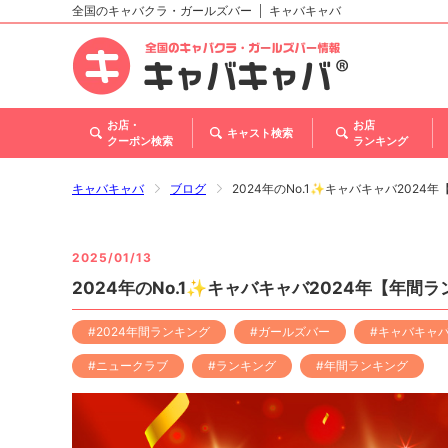
全国のキャバクラ・ガールズバー
キャバキャバ
北海道
東北
関東
甲信越・北陸
東海
関西
中国
四国
九州・沖縄
トップ
お店・
お店
キャスト検索
クーポン検索
ランキング
キャバキャバ
ブログ
2024年のNo.1✨キャバキャバ2024
2025/01/13
2024年のNo.1✨キャバキャバ2024年【年間ラ
#2024年間ランキング
#ガールズバー
#キャバキャ
#ニュークラブ
#ランキング
#年間ランキング