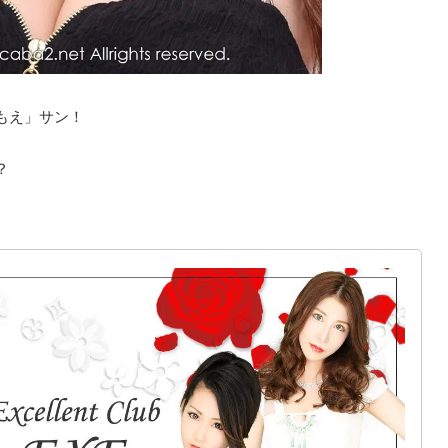
もえ」サン！
？