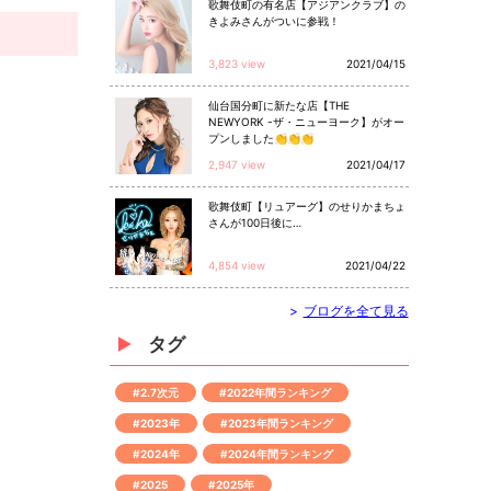
歌舞伎町の有名店【アジアンクラブ】の
きよみさんがついに参戦！
3,823 view
2021/04/15
仙台国分町に新たな店【THE
NEWYORK -ザ・ニューヨーク】がオー
プンしました👏👏👏
2,947 view
2021/04/17
歌舞伎町【リュアーグ】のせりかまちょ
さんが100日後に…
4,854 view
2021/04/22
>
ブログを全て見る
タグ
#2.7次元
#2022年間ランキング
#2023年
#2023年間ランキング
#2024年
#2024年間ランキング
#2025
#2025年