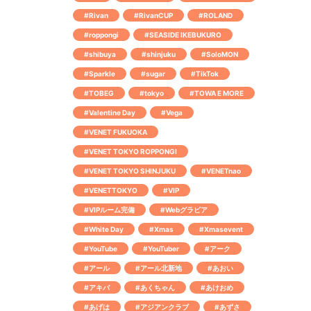
#Rivan
#RivanCUP
#ROLAND
#roppongi
#SEASIDE IKEBUKURO
#shibuya
#shinjuku
#SoloMON
#Sparkle
#sugar
#TikTok
#TOBEG
#tokyo
#TOWA E MORE
#Valentine Day
#Vega
#VENET FUKUOKA
#VENET TOKYO ROPPONGI
#VENET TOKYO SHINJUKU
#VENETnao
#VENETTOKYO
#VIP
#VIPルーム完備
#Webグラビア
#White Day
#Xmas
#Xmasevent
#YouTube
#YouTuber
#アーク
#アール
#アール北新地
#あおい
#アキバ
#あくちゃん
#あけおめ
#あげは
#アジアンクラブ
#あずさ