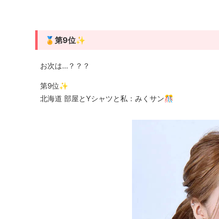
🏅第9位✨
お次は…？？？
第9位✨
北海道 部屋とYシャツと私：みくサン🎊