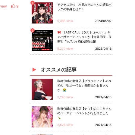
4
アクセス上位 水原みそのさんの通勤バ
view
9
ッグの中身とは？！
5,388 view
2024/05/02
5
🎀『LAST CALL（ラストコール）』キ
ャバ嬢オーディションが【毎週日曜・夜
9時】YouTubeで配信開始🎥
5,270 view
2026/01/16
オススメ
の
記事
歌舞伎町の老舗店【プラウディア】の令
和の「明治一代女」美蘭田かおるさん
が…😭
3,243 view
2021/04/15
歌舞伎町の有名店【ナウ】のこころさん
のバースデーイベントが行われました
🍾
2,526 view
2021/04/15