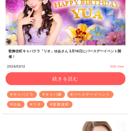
歌舞伎町キャバクラ「リオ」ゆあさん 3月16日にバースデーイベント開
催！
2024/03/12
508 view
続きを読む
#キャバクラ
#キャバ嬢
#バースデーイベント
#ゆあ
#リオ
#歌舞伎町