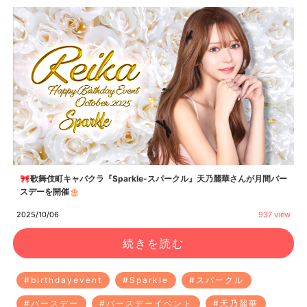
🎀歌舞伎町キャバクラ『Sparkle-スパークル』天乃麗華さんが月間バー
スデーを開催🎂
2025/10/06
937 view
続きを読む
#birthdayevent
#Sparkle
#スパークル
#バースデー
#バースデーイベント
#天乃麗華