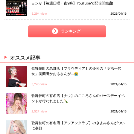
ョンが【毎週日曜・夜9時】YouTubeで配信開始🎥
5,294 view
2026/01/16
ランキング
オススメ
記事
歌舞伎町の老舗店【プラウディア】の令和の「明治一代
女」美蘭田かおるさんが…😭
3,245 view
2021/04/15
歌舞伎町の有名店【ナウ】のこころさんのバースデーイベ
ントが行われました🍾
2,527 view
2021/04/15
歌舞伎町の有名店【アジアンクラブ】のきよみさんがつい
に参戦！