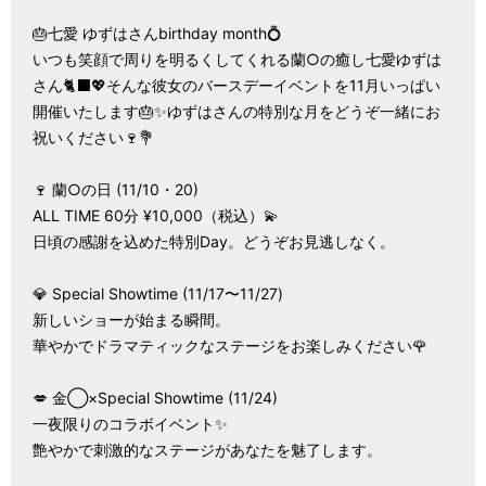
🎂七愛 ゆずはさんbirthday month💍
いつも笑顔で周りを明るくしてくれる蘭○の癒し七愛ゆずは
さん🐈‍⬛💖そんな彼女のバースデーイベントを11月いっぱい
開催いたします🎂✨ゆずはさんの特別な月をどうぞ一緒にお
祝いください🍷💐
🍷 蘭○の日 (11/10・20)
ALL TIME 60分 ¥10,000（税込）💫
日頃の感謝を込めた特別Day。どうぞお見逃しなく。
💎 Special Showtime (11/17〜11/27)
新しいショーが始まる瞬間。
華やかでドラマティックなステージをお楽しみください🌹
💋 金◯×Special Showtime (11/24)
一夜限りのコラボイベント✨
艶やかで刺激的なステージがあなたを魅了します。