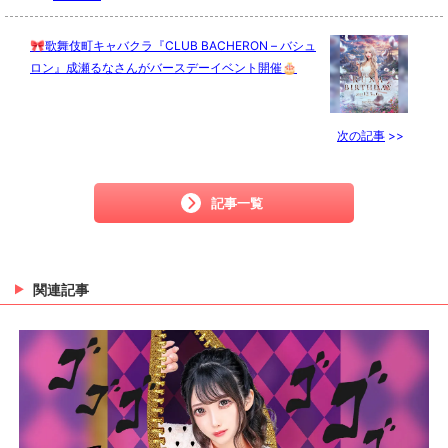
🎀歌舞伎町キャバクラ『CLUB BACHERON – バシュ
ロン』成瀬るなさんがバースデーイベント開催🎂
次の記事
>>
記事一覧
関連記事