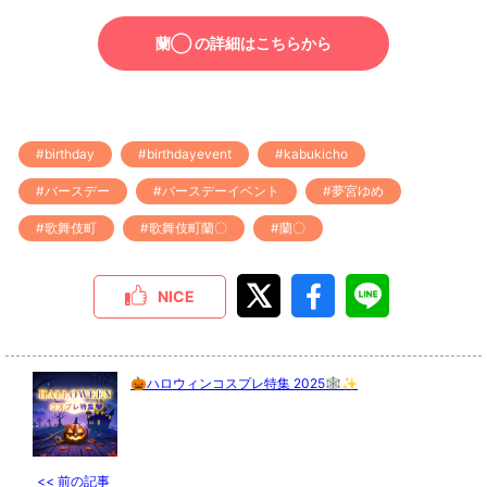
蘭◯ の詳細はこちらから
#birthday
#birthdayevent
#kabukicho
#バースデー
#バースデーイベント
#夢宮ゆめ
#歌舞伎町
#歌舞伎町蘭〇
#蘭〇
NICE
🎃ハロウィンコスプレ特集 2025🕸️✨
<<
前の記事