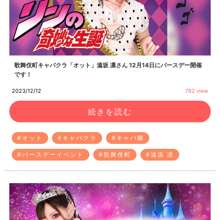
歌舞伎町キャバクラ「オット」遠坂 凛さん 12月14日にバースデー開催
です！
2023/12/12
792 view
続きを読む
#オット
#キャバクラ
#キャバ嬢
#バースデーイベント
#歌舞伎町
#遠坂 凛