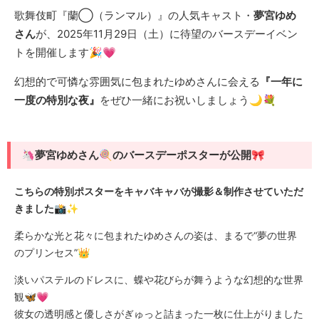
歌舞伎町『蘭◯（ランマル）』の人気キャスト・
夢宮ゆめ
さん
が、2025年11月29日（土）に待望のバースデーイベン
トを開催します🎉💗
幻想的で可憐な雰囲気に包まれたゆめさんに会える
『一年に
一度の特別な夜』
をぜひ一緒にお祝いしましょう🌙💐
🦄夢宮ゆめさん🍭のバースデーポスターが公開🎀
こちらの特別ポスターをキャバキャバが撮影＆制作させていただ
きました📸✨
柔らかな光と花々に包まれたゆめさんの姿は、まるで“夢の世界
のプリンセス”👑
淡いパステルのドレスに、蝶や花びらが舞うような幻想的な世界
観🦋💗
彼女の透明感と優しさがぎゅっと詰まった一枚に仕上がりました