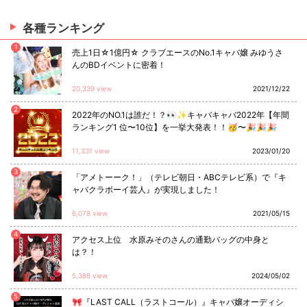
各種ランキング
1
売上1日☆1億円☆ クラブエースのNo.1キャバ嬢 みゆうさ
んのBDイベントに密着！
20,339 view
2021/12/22
2
2022年のNO.1は誰だ！？👀✨キャバキャバ2022年【年間
ランキング1 位〜10位】を一挙大発表！！🥳〜🎉🎉🎉
11,331 view
2023/01/20
3
「アメトーーク！」（テレビ朝日・ABCテレビ系）で『キ
ャバクラボーイ芸人』が実現しました！
6,078 view
2021/05/15
4
アクセス上位 水原みそのさんの通勤バッグの中身と
は？！
5,388 view
2024/05/02
5
🎀『LAST CALL（ラストコール）』キャバ嬢オーディシ