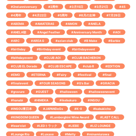
#2nd anniversary
#2周年
#3月15日
#3月21日
#45
#4周年
#4月22日
#5周年
#6月の女神
#7月29日
#ABEMA
#AMATERAS
#AMON
#ANELA
#ANELA朝
#Angel Feather
#Anniversary Month
#AOI
#ARC
#AREA G
#azian club
#B Make
#Barbie
#birthday
#Birthday event
#birthdayevent
#bithdayevent
#CLUB AOI
#CLUB BACHERON
#CLUB EL Dorado
#CLUB ESCAPE
#club R
#EDITION
#EMO
#ETERNA
#Fairy
#festival
#final
#finalevent
#FOUR SEASONS
#G’s Bar
#GRACIA
#gravure
#GUEST
#halloween
#halloweenevent
#hanabi
#HIMEKA
#ikebukuro
#INSOU
#INSOU東日本
#JAPANDoGs
#K-Ⅱ
#kabukicho
#KINGDOM QUEEN
#Lamborghini Wine Award
#LAST CALL
#leae'clat
#LEDトラック
#LIEBE
#LIZ LOUNGE
#Lounge Rio
#Luxaxe
#Melty
#minamiurawa