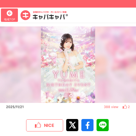
地域TOP
2025/11/21
388 view
2
NICE