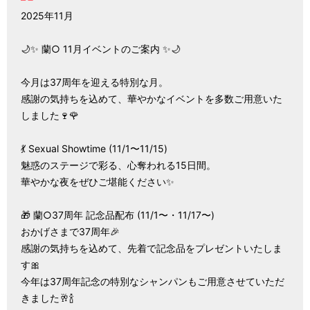
2025年11月
🌙✨ 蘭○ 11月イベントのご案内 ✨🌙
今月は37周年を迎える特別な月。
感謝の気持ちを込めて、華やかなイベントを多数ご用意いた
しました🍷🌹
💃 Sexual Showtime (11/1〜11/15)
魅惑のステージで彩る、心奪われる15日間。
華やかな夜をぜひご堪能ください✨
🎁 蘭○37周年 記念品配布 (11/1〜・11/17〜)
おかげさまで37周年🎉
感謝の気持ちを込めて、先着で記念品をプレゼントいたしま
す🎀
今年は37周年記念の特別なシャンパンもご用意させていただ
きました🥂🍾