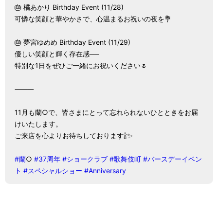
🎂 橘あかり Birthday Event (11/28)
可憐な笑顔と華やかさで、心温まるお祝いの夜を💐
🎂 夢宮ゆめめ Birthday Event (11/29)
優しい笑顔と輝く存在感──
特別な1日をぜひご一緒にお祝いください🌷
⸻
11月も蘭○で、皆さまにとって忘れられないひとときをお届
けいたします。
ご来店を心よりお待ちしております🍾✨
#蘭
○ 
#37周年
#ショークラブ
#歌舞伎町
#バースデーイベン
ト
#スペシャルショー
#Anniversary