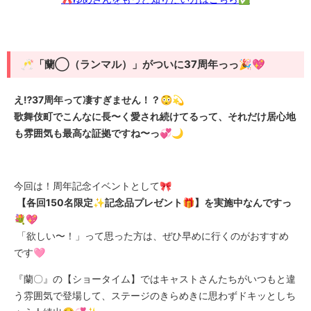
🥂「蘭◯（ランマル）」がついに37周年っっ🎉💖
え⁉️37周年って凄すぎません！？😳💫
歌舞伎町でこんなに長〜く愛され続けてるって、それだけ居心地
も雰囲気も最高な証拠ですね〜っ💞🌙
今回は！周年記念イベントとして🎀
【各回150名限定✨記念品プレゼント🎁】を実施中なんですっ
💐💖
「欲しい〜！」って思った方は、ぜひ早めに行くのがおすすめ
です🩷
『蘭〇』の【ショータイム】ではキャストさんたちがいつもと違
う雰囲気で登場して、ステージのきらめきに思わずドキッとしち