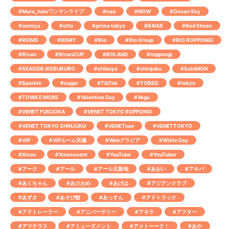
#Mura_haloワンマンライブ
#nao
#NOW
#Ocean Sky
#oomiya
#otto
#prima tokyo
#RAISE
#Red Shoes
#REIMS
#REMY
#Rio
#Rio Group
#RIO ROPPONGI
#Rivan
#RivanCUP
#ROLAND
#roppongi
#SEASIDE IKEBUKURO
#shibuya
#shinjuku
#SoloMON
#Sparkle
#sugar
#TikTok
#TOBEG
#tokyo
#TOWA E MORE
#Valentine Day
#Vega
#VENET FUKUOKA
#VENET TOKYO ROPPONGI
#VENET TOKYO SHINJUKU
#VENETnao
#VENETTOKYO
#VIP
#VIPルーム完備
#Webグラビア
#White Day
#Xmas
#Xmasevent
#YouTube
#YouTuber
#アーク
#アール
#アール北新地
#あおい
#アキバ
#あくちゃん
#あけおめ
#あげは
#アジアンクラブ
#あずさ
#あそび館
#あっすん
#アドトラック
#アドトレーラー
#アニバーサリー
#アネラ
#アフター
#アマテラス
#アミューズメント
#アメトーーク！
#あや