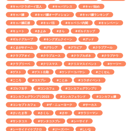
#キャバクラボーイ芸人
#キャバドレス
#キャバ始め
#キャバ嬢
#キャバ嬢オーディション
#キャバ嬢ランキング
#キャバ嬢応援
#キャバ活
#キャベリバ内閣
#キャンペーン
#キュート
#きよみ
#きら
#ギルドカップ
#ギルドグループ
#キングダムクイーン
#グッド
#くまがやドーム
#グラシア
#グラビア
#クラブアール
#クラブアオイ
#クラブエース
#クラブカポネ
#クラブナウ
#クラブリーベ
#クリスマス
#クリスマスイベント
#ケーツー
#ゲスト
#ゲスト出勤
#ケンドーコバヤシ
#ごくせん
#こころ
#コスプレ
#ことみ
#コラボイベント
#ゴルフ女子
#コンカフェ
#コンカフェグランプリ
#コンカフェグランプリ2023
#コンカフェランド
#コンカフェ嬢
#コンセプトカフェ
#ザ・ニューヨーク
#サーカス
#さいたま市
#さくら
#さや
#サラリーマン
#サンタコス
#サンタコスプレ
#シーサイド
#シーサイドイケブクロ
#ジーズバー
#しいな