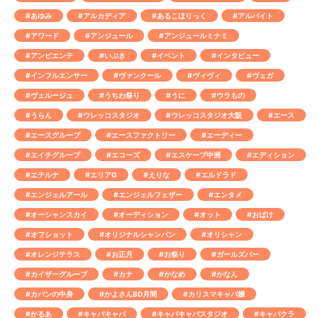
#あゆみ
#アルカディア
#あるこほりっく
#アルバイト
#アワード
#アンジュール
#アンジュールミナミ
#アンビエンテ
#いぶき
#イベント
#インタビュー
#インフルエンサー
#ヴァンクール
#ヴィヴィ
#ヴェガ
#ヴェルージュ
#うちわ祭り
#うに
#ウラもの
#うらん
#ウレッコスタジオ
#ウレッコスタジオ大阪
#エース
#エースグループ
#エースファクトリー
#エーディー
#エイチグループ
#エコーズ
#エスケープ中洲
#エディション
#エテルナ
#エリアG
#えりな
#エルドラド
#エンジェルアール
#エンジェルフェザー
#エンタメ
#オーシャンスカイ
#オーディション
#オット
#おばけ
#オフショット
#オリジナルシャンパン
#オリシャン
#オレンジテラス
#お正月
#お祭り
#ガールズバー
#カイザーグループ
#カナ
#かなめ
#かなん
#カバンの中身
#かよさんBD月間
#カリスマキャバ嬢
#かるあ
#キャバキャバ
#キャバキャバスタジオ
#キャバクラ