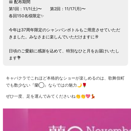
📅 配布期間
第1回：11/1(土)〜　　第2回：11/17(月)〜
各回150名様限定✨
今年は37周年限定のシャンパンボトルもご用意させていただ
きました。みなさまに楽しんでいただけますに🥂
日頃のご愛顧に感謝を込めて、特別なひと月をお届けいたし
ます💐
キャバクラでこれほど本格的なショーが楽しめるのは、歌舞伎町
でも数少ない『蘭◯』ならではの魅力🌙🌹
ぜひ一度、足を運んでみてくださいね👏👏💖💃