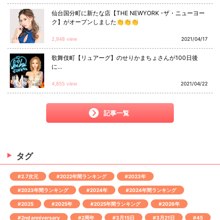
仙台国分町に新たな店【THE NEWYORK -ザ・ニューヨー
ク】がオープンしました👏👏👏
2,948 view
2021/04/17
歌舞伎町【リュアーグ】のせりかまちょさんが100日後
に…
4,855 view
2021/04/22
記事一覧
タグ
#2.7次元
#2022年間ランキング
#2023年
#2023年間ランキング
#2024年
#2024年間ランキング
#2025
#2025年
#2025年間ランキング
#2026年
#2nd anniversary
#2周年
#3月15日
#3月21日
#45