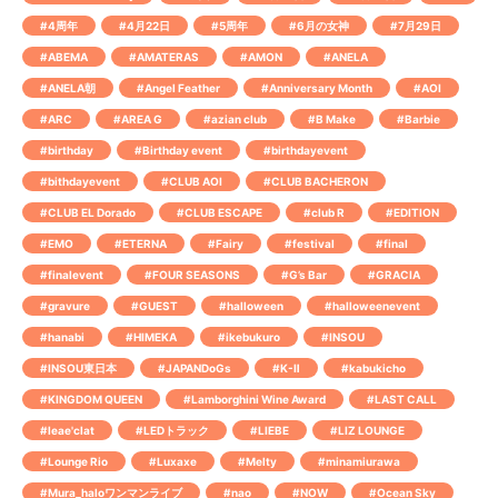
#4周年
#4月22日
#5周年
#6月の女神
#7月29日
#ABEMA
#AMATERAS
#AMON
#ANELA
#ANELA朝
#Angel Feather
#Anniversary Month
#AOI
#ARC
#AREA G
#azian club
#B Make
#Barbie
#birthday
#Birthday event
#birthdayevent
#bithdayevent
#CLUB AOI
#CLUB BACHERON
#CLUB EL Dorado
#CLUB ESCAPE
#club R
#EDITION
#EMO
#ETERNA
#Fairy
#festival
#final
#finalevent
#FOUR SEASONS
#G’s Bar
#GRACIA
#gravure
#GUEST
#halloween
#halloweenevent
#hanabi
#HIMEKA
#ikebukuro
#INSOU
#INSOU東日本
#JAPANDoGs
#K-Ⅱ
#kabukicho
#KINGDOM QUEEN
#Lamborghini Wine Award
#LAST CALL
#leae'clat
#LEDトラック
#LIEBE
#LIZ LOUNGE
#Lounge Rio
#Luxaxe
#Melty
#minamiurawa
#Mura_haloワンマンライブ
#nao
#NOW
#Ocean Sky