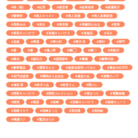
#粋（朝）
#紅羽
#経営者
#結果発表
#綾瀬美月
#繁華街
#美人キャスト
#美人茶屋
#美人茶屋新宿
#美咲みゆ
#美女
#美容液
#美蘭田かおる
#群馬
#群馬キャバクラ
#老舗キャバクラ
#老舗店
#花火
#花魁
#華凛
#華小町
#華月 杏
#華灯
#華門
#葵
#蓮
#蓮上野
#蘭◯
#蘭〇
#表彰式
#観光
#誕生日
#謹賀新年
#豊橋
#豪華内装
#豪華賞品
#貴咲モエカ
#資産全部売ってみた
#賞金100万円
#赤門倶楽部
#輝咲ゆりあ先生
#逢坂のあ
#進撃のノア
#遠坂 凛
#鈴木りあ
#鈴音りん
#関コレ
#関東キャバクラ
#関西コレクション
#雪まつり
#電撃移籍
#静岡
#風景
#高崎
#高崎キャバクラ
#高崎キュート
#高崎マキア
#高崎まつり
#高待遇
#高時給
#鳴瀬リナ
#鷲見ゆうか