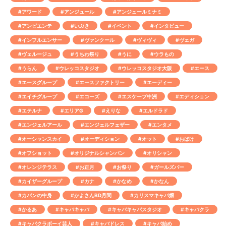
#アワード
#アンジュール
#アンジュールミナミ
#アンビエンテ
#いぶき
#イベント
#インタビュー
#インフルエンサー
#ヴァンクール
#ヴィヴィ
#ヴェガ
#ヴェルージュ
#うちわ祭り
#うに
#ウラもの
#うらん
#ウレッコスタジオ
#ウレッコスタジオ大阪
#エース
#エースグループ
#エースファクトリー
#エーディー
#エイチグループ
#エコーズ
#エスケープ中洲
#エディション
#エテルナ
#エリアG
#えりな
#エルドラド
#エンジェルアール
#エンジェルフェザー
#エンタメ
#オーシャンスカイ
#オーディション
#オット
#おばけ
#オフショット
#オリジナルシャンパン
#オリシャン
#オレンジテラス
#お正月
#お祭り
#ガールズバー
#カイザーグループ
#カナ
#かなめ
#かなん
#カバンの中身
#かよさんBD月間
#カリスマキャバ嬢
#かるあ
#キャバキャバ
#キャバキャバスタジオ
#キャバクラ
#キャバクラボーイ芸人
#キャバドレス
#キャバ始め