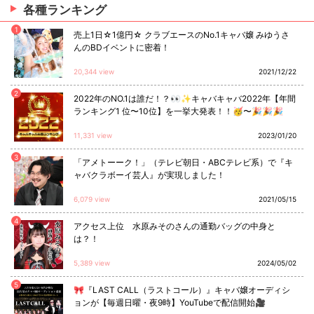
各種ランキング
1
売上1日☆1億円☆ クラブエースのNo.1キャバ嬢 みゆうさ
んのBDイベントに密着！
20,344 view
2021/12/22
2
2022年のNO.1は誰だ！？👀✨キャバキャバ2022年【年間
ランキング1 位〜10位】を一挙大発表！！🥳〜🎉🎉🎉
11,331 view
2023/01/20
3
「アメトーーク！」（テレビ朝日・ABCテレビ系）で『キ
ャバクラボーイ芸人』が実現しました！
6,079 view
2021/05/15
4
アクセス上位 水原みそのさんの通勤バッグの中身と
は？！
5,389 view
2024/05/02
5
🎀『LAST CALL（ラストコール）』キャバ嬢オーディシ
ョンが【毎週日曜・夜9時】YouTubeで配信開始🎥