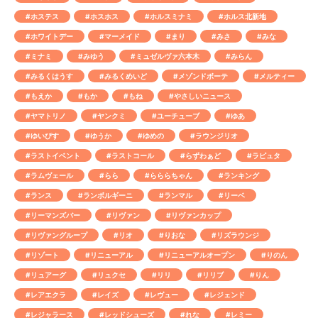
#ホステス
#ホスホス
#ホルスミナミ
#ホルス北新地
#ホワイトデー
#マーメイド
#まり
#みさ
#みな
#ミナミ
#みゆう
#ミュゼルヴァ六本木
#みらん
#みるくはうす
#みるくめいど
#メゾンドボーテ
#メルティー
#もえか
#もか
#もね
#やさしいニュース
#ヤマトリノ
#ヤンクミ
#ユーチューブ
#ゆあ
#ゆいぴす
#ゆうか
#ゆめの
#ラウンジリオ
#ラストイベント
#ラストコール
#らずわぁど
#ラピュタ
#ラムヴェール
#らら
#らららちゃん
#ランキング
#ランス
#ランボルギーニ
#ランマル
#リーベ
#リーマンズバー
#リヴァン
#リヴァンカップ
#リヴァングループ
#リオ
#りおな
#リズラウンジ
#リゾート
#リニューアル
#リニューアルオープン
#りのん
#リュアーグ
#リュクセ
#リリ
#リリブ
#りん
#レアエクラ
#レイズ
#レヴュー
#レジェンド
#レジャラース
#レッドシューズ
#れな
#レミー