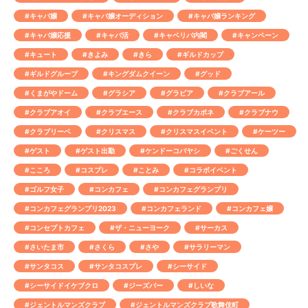
#キャバ嬢
#キャバ嬢オーディション
#キャバ嬢ランキング
#キャバ嬢応援
#キャバ活
#キャベリバ内閣
#キャンペーン
#キュート
#きよみ
#きら
#ギルドカップ
#ギルドグループ
#キングダムクイーン
#グッド
#くまがやドーム
#グラシア
#グラビア
#クラブアール
#クラブアオイ
#クラブエース
#クラブカポネ
#クラブナウ
#クラブリーベ
#クリスマス
#クリスマスイベント
#ケーツー
#ゲスト
#ゲスト出勤
#ケンドーコバヤシ
#ごくせん
#こころ
#コスプレ
#ことみ
#コラボイベント
#ゴルフ女子
#コンカフェ
#コンカフェグランプリ
#コンカフェグランプリ2023
#コンカフェランド
#コンカフェ嬢
#コンセプトカフェ
#ザ・ニューヨーク
#サーカス
#さいたま市
#さくら
#さや
#サラリーマン
#サンタコス
#サンタコスプレ
#シーサイド
#シーサイドイケブクロ
#ジーズバー
#しいな
#ジェントルマンズクラブ
#ジェントルマンズクラブ歌舞伎町