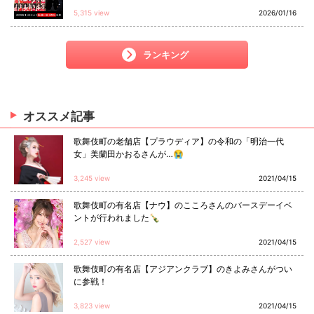
5,315 view
2026/01/16
ランキング
オススメ
記事
歌舞伎町の老舗店【プラウディア】の令和の「明治一代
女」美蘭田かおるさんが…😭
3,245 view
2021/04/15
歌舞伎町の有名店【ナウ】のこころさんのバースデーイベ
ントが行われました🍾
2,527 view
2021/04/15
歌舞伎町の有名店【アジアンクラブ】のきよみさんがつい
に参戦！
3,823 view
2021/04/15