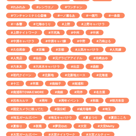
#れみれみ
#レンウエノ
#ワンチャン
#ワンチャンミナミ心斎橋
#一ノ瀬るあ
#一億円
#一条葵
#一条響
#七海ゆうり
#上野
#上野キャバクラ
#上野ナイトワーク
#不死鳥
#中州
#中洲
#中洲キャバクラ
#中洲キャバ嬢
#中野
#乃南はる
#久住莉奈
#京橋
#京都
#人気キャバクラ
#人気嬢
#人気店
#仙台
#元グラビアアイドル
#先崎あゆ
#六本木
#六本木キャバクラ
#出店
#函館
#初代クイーン
#北新地
#北新地エース
#北海道
#十三
#卒業
#南柚子
#南浦和
#南浦和TOWA E MORE
#南銀
#同伴
#名古屋
#呂布カルマ
#周年
#周年イベント
#和装
#咲月朱音
#固定カメラに映ってた
#国分町
#城月瑞希
#埼玉
#埼玉ガールズバー
#埼玉キャバクラ
#夏まつり
#夏目こころ
#夏祭り
#夜職
#夢宮ゆめ
#大宮
#大宮Melty
#大宮ガールズバー
#大宮ナイトワーク
#大宮メルティー