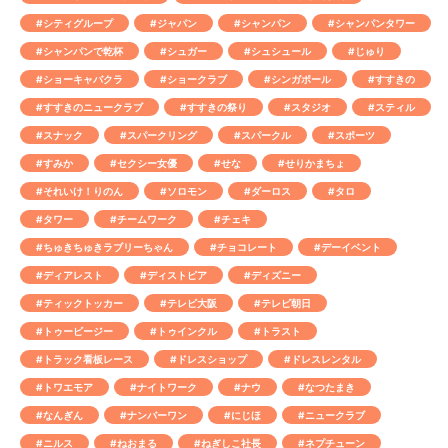
#シティグループ
#ジャパン
#シャンパン
#シャンパンタワー
#シャンパンで乾杯
#シュガー
#シュシュール
#じゅり
#ショーキャバクラ
#ショークラブ
#シンガポール
#すすきの
#すすきのニュークラブ
#すすきの祭り
#スタジオ
#スティル
#スナック
#スパークリング
#スパークル
#スポーツ
#すみか
#セクシー女優
#せな
#せりかまちょ
#それいけ！りのん
#ソロモン
#ダーロス
#タロ
#タワー
#チームワーク
#チェキ
#ちゅきちゅきラブリーちゃん
#チョコレート
#デーイベント
#ディアレスト
#ディストピア
#ディズニー
#ティックトッカー
#テレビ大阪
#テレビ朝日
#トゥービージー
#トゥインクル
#トラスト
#トラック看板レース
#ドレスショップ
#ドレスレンタル
#トワエモア
#ナイトワーク
#ナウ
#なつたまき
#なんぎん
#ナンバーワン
#にじほ
#ニュークラブ
#ニルス
#ねおまる
#ねぎしこ社長
#ネプチューン