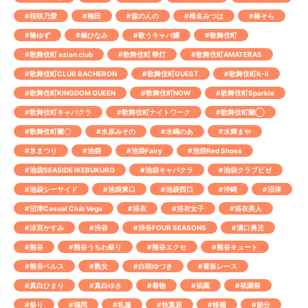
#桜咲乃愛
#梅田
#森のんの
#椎名みつは
#椿そら
#椿ゆず
#楠ひなみ
#歌うキャバ嬢
#歌舞伎町
#歌舞伎町 azian club
#歌舞伎町 華灯
#歌舞伎町AMATERAS
#歌舞伎町CLUB BACHERON
#歌舞伎町GUEST
#歌舞伎町K-Ⅱ
#歌舞伎町KINGDOM QUEEN
#歌舞伎町NOW
#歌舞伎町Sparkle
#歌舞伎町キャバクラ
#歌舞伎町ナイトワーク
#歌舞伎町蘭◯
#歌舞伎町蘭〇
#水原みその
#水嶋のあ
#水輝まや
#氷まつり
#池袋
#池袋Fairy
#池袋Red Shoes
#池袋SEASIDE IKEBUKURO
#池袋キャバクラ
#池袋クラブビゼ
#池袋シーサイド
#池袋東口
#池袋西口
#沖縄
#沼津
#沼津Casual Club Vega
#浴衣
#浴衣女子
#浴衣美人
#涼宮かすみ
#渋谷
#渋谷FOUR SEASONS
#溝口勇児
#熊谷
#熊谷うちわ祭り
#熊谷エクセ
#熊谷キュート
#熊谷ベルス
#熟女
#白咲ゆづき
#看板レース
#真白ひまり
#真白ゆき
#着物
#祇園
#祇園祭
#祭り
#福岡
#私服
#秋葉原
#移籍
#節分