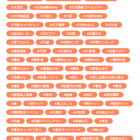
#大宮区
#大宮南銀Melty
#大宮南銀ガールズバー
#大宮南銀座
#大通り
#大阪
#大阪REIMS
#大阪キャバキャバ
#天乃麗華
#天使かれん
#女社長
#如月れいな
#妃アスナ
#妃翠
#妃翠れな
#宮下まひろ
#川越
#年間キング
#年間ランキング
#幽遊屋敷
#引退
#引退試合
#心斎橋
#志藤リオナ
#愛咲
#愛咲 雅
#愛咲みらい
#愛咲れな
#愛咲叶恋
#愛沢えみり
#愛瀬あずみ
#愛知
#愛音なぎさ
#成瀬るな
#抽選イベント
#推し
#推しは推せる時に推せ
#撮影
#撮影の裏側
#数億円の内装
#整形
#新宿
#新宿美人茶屋
#新年
#新橋
#旭川
#星宮麗華
#春
#昼キャバ
#最上あくり
#朝キャバ
#朝昼キャバ
#期間限定イベント
#木屋町
#木村翔
#本城えりか
#札幌
#札幌ラグジュアリー
#来栖水己
#東京
#東京キャバクラ求人
#東京ナイトワーク
#柊かの
#桐島ゆいな
#桜
#桜みく
#桜井野の花
#桜伊みやこ