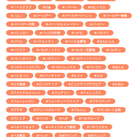
#ノースクラブ
#のあ
#ノマール
#のむシリカ
#ノルン
#バースデー
#バースデーイベント
#バースデー密着
#バースデー月間
#パーソナルトレーナー
#バービー
#バシュロン
#バッグの中身
#ハナビ
#パネマジ
#バベル
#バベルミナミ
#バベル北新地
#はもにゃん
#ハリファ
#パルテノミナミ
#パルテノ北新地
#バルテン
#バレンタイン
#ハロウィン
#ハロウィンイベント
#ハロウィンコスプレ
#バロンレックス
#バンコク
#はんな
#パンまつり
#ビジンチャヤ
#ヒスイ
#ビゼ
#ビゼ池袋
#ピックアップ
#ピックアップグラビア
#ひめか
#ファイナルイベント
#フェアリー
#フェニックス
#フォーシーズン
#フォーティーファイブ
#プラウディア
#プラザ
#プリンスグループ
#ブルジュ
#プレゼント企画
#プレミア
#ベース
#ベガ
#ベネグループ
#ベネトウキョウ
#ベネトウキョウ新宿
#ベネフクオカ
#ベネ東京
#ヘレナ
#ボウリング
#ボクシング