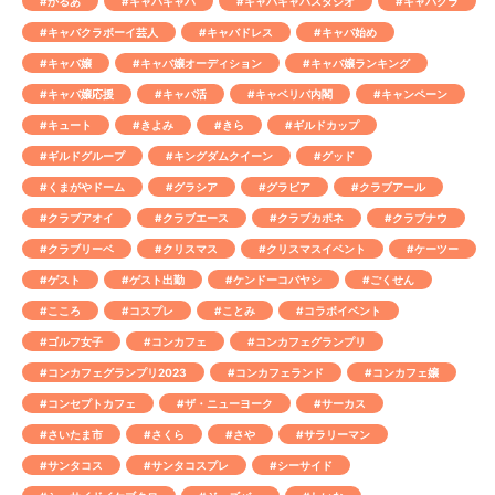
#かるあ
#キャバキャバ
#キャバキャバスタジオ
#キャバクラ
#キャバクラボーイ芸人
#キャバドレス
#キャバ始め
#キャバ嬢
#キャバ嬢オーディション
#キャバ嬢ランキング
#キャバ嬢応援
#キャバ活
#キャベリバ内閣
#キャンペーン
#キュート
#きよみ
#きら
#ギルドカップ
#ギルドグループ
#キングダムクイーン
#グッド
#くまがやドーム
#グラシア
#グラビア
#クラブアール
#クラブアオイ
#クラブエース
#クラブカポネ
#クラブナウ
#クラブリーベ
#クリスマス
#クリスマスイベント
#ケーツー
#ゲスト
#ゲスト出勤
#ケンドーコバヤシ
#ごくせん
#こころ
#コスプレ
#ことみ
#コラボイベント
#ゴルフ女子
#コンカフェ
#コンカフェグランプリ
#コンカフェグランプリ2023
#コンカフェランド
#コンカフェ嬢
#コンセプトカフェ
#ザ・ニューヨーク
#サーカス
#さいたま市
#さくら
#さや
#サラリーマン
#サンタコス
#サンタコスプレ
#シーサイド