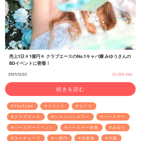
売上1日☆1億円☆ クラブエースのNo.1キャバ嬢 みゆうさんの
BDイベントに密着！
2021/12/22
20,356 view
続きを読む
#YouTube
#イベント
#エース
#クラブエース
#シャンパンタワー
#バースデー
#バースデーイベント
#バースデー密着
#みゆう
#ユーチューブ
#一億円
#北新地
#大阪