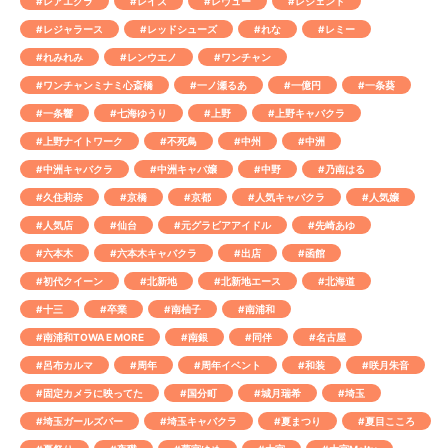
#レアエクラ
#レイズ
#レヴュー
#レジェンド
#レジャラース
#レッドシューズ
#れな
#レミー
#れみれみ
#レンウエノ
#ワンチャン
#ワンチャンミナミ心斎橋
#一ノ瀬るあ
#一億円
#一条葵
#一条響
#七海ゆうり
#上野
#上野キャバクラ
#上野ナイトワーク
#不死鳥
#中州
#中洲
#中洲キャバクラ
#中洲キャバ嬢
#中野
#乃南はる
#久住莉奈
#京橋
#京都
#人気キャバクラ
#人気嬢
#人気店
#仙台
#元グラビアアイドル
#先崎あゆ
#六本木
#六本木キャバクラ
#出店
#函館
#初代クイーン
#北新地
#北新地エース
#北海道
#十三
#卒業
#南柚子
#南浦和
#南浦和TOWA E MORE
#南銀
#同伴
#名古屋
#呂布カルマ
#周年
#周年イベント
#和装
#咲月朱音
#固定カメラに映ってた
#国分町
#城月瑞希
#埼玉
#埼玉ガールズバー
#埼玉キャバクラ
#夏まつり
#夏目こころ