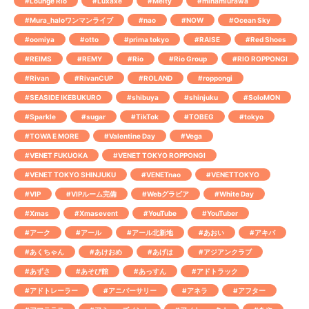
#Lounge Rio
#Luxaxe
#Melty
#minamiurawa
#Mura_haloワンマンライブ
#nao
#NOW
#Ocean Sky
#oomiya
#otto
#prima tokyo
#RAISE
#Red Shoes
#REIMS
#REMY
#Rio
#Rio Group
#RIO ROPPONGI
#Rivan
#RivanCUP
#ROLAND
#roppongi
#SEASIDE IKEBUKURO
#shibuya
#shinjuku
#SoloMON
#Sparkle
#sugar
#TikTok
#TOBEG
#tokyo
#TOWA E MORE
#Valentine Day
#Vega
#VENET FUKUOKA
#VENET TOKYO ROPPONGI
#VENET TOKYO SHINJUKU
#VENETnao
#VENETTOKYO
#VIP
#VIPルーム完備
#Webグラビア
#White Day
#Xmas
#Xmasevent
#YouTube
#YouTuber
#アーク
#アール
#アール北新地
#あおい
#アキバ
#あくちゃん
#あけおめ
#あげは
#アジアンクラブ
#あずさ
#あそび館
#あっすん
#アドトラック
#アドトレーラー
#アニバーサリー
#アネラ
#アフター