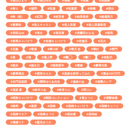
#真白ひまり
#真白ゆき
#着物
#祇園
#祇園祭
#祭り
#福岡
#私服
#秋葉原
#移籍
#節分
#粋（朝）
#紅羽
#経営者
#結果発表
#綾瀬美月
#繁華街
#美人キャスト
#美人茶屋
#美人茶屋新宿
#美咲みゆ
#美女
#美容液
#美蘭田かおる
#群馬
#群馬キャバクラ
#老舗キャバクラ
#老舗店
#花火
#花魁
#華凛
#華小町
#華月 杏
#華灯
#華門
#葵
#蓮
#蓮上野
#蘭◯
#蘭〇
#表彰式
#観光
#誕生日
#謹賀新年
#豊橋
#豪華内装
#豪華賞品
#貴咲モエカ
#資産全部売ってみた
#賞金100万円
#赤門倶楽部
#輝咲ゆりあ先生
#逢坂のあ
#進撃のノア
#遠坂 凛
#鈴木りあ
#鈴音りん
#関コレ
#関東キャバクラ
#関西コレクション
#雪まつり
#電撃移籍
#静岡
#風景
#高崎
#高崎キャバクラ
#高崎キュート
#高崎マキア
#高崎まつり
#高待遇
#高時給
#鳴瀬リナ
#鷲見ゆうか