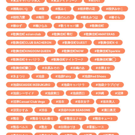
#東京キャバクラ求人
#東京ナイトワーク
#柊かの
#桐島ゆいな
#桜
#桜みく
#桜井野の花
#桜伊みやこ
#桜咲乃愛
#梅田
#森のんの
#椎名みつは
#椿そら
#椿ゆず
#楠ひなみ
#歌うキャバ嬢
#歌舞伎町
#歌舞伎町 azian club
#歌舞伎町 華灯
#歌舞伎町AMATERAS
#歌舞伎町CLUB BACHERON
#歌舞伎町GUEST
#歌舞伎町K-Ⅱ
#歌舞伎町KINGDOM QUEEN
#歌舞伎町NOW
#歌舞伎町Sparkle
#歌舞伎町キャバクラ
#歌舞伎町ナイトワーク
#歌舞伎町蘭◯
#歌舞伎町蘭〇
#水原みその
#水嶋のあ
#水輝まや
#氷まつり
#池袋
#池袋Fairy
#池袋Red Shoes
#池袋SEASIDE IKEBUKURO
#池袋キャバクラ
#池袋クラブビゼ
#池袋シーサイド
#池袋東口
#池袋西口
#沖縄
#沼津
#沼津Casual Club Vega
#浴衣
#浴衣女子
#浴衣美人
#涼宮かすみ
#渋谷
#渋谷FOUR SEASONS
#溝口勇児
#熊谷
#熊谷うちわ祭り
#熊谷エクセ
#熊谷キュート
#熊谷ベルス
#熟女
#白咲ゆづき
#看板レース