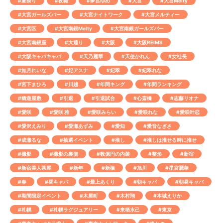
#夏祭り
#夜職
#夢宮ゆめ
#大宮
#大宮Melty
#大宮ガールズバー
#大宮ナイトワーク
#大宮メルティー
#大宮区
#大宮南銀Melty
#大宮南銀ガールズバー
#大宮南銀座
#大通り
#大阪
#大阪REIMS
#大阪キャバキャバ
#天乃麗華
#天使かれん
#女社長
#如月れいな
#妃アスナ
#妃翠
#妃翠れな
#宮下まひろ
#川越
#年間キング
#年間ランキング
#幽遊屋敷
#引退
#引退試合
#心斎橋
#志藤リオナ
#愛咲
#愛咲 雅
#愛咲みらい
#愛咲れな
#愛咲叶恋
#愛沢えみり
#愛瀬あずみ
#愛知
#愛音なぎさ
#成瀬るな
#抽選イベント
#推し
#推しは推せる時に推せ
#撮影
#撮影の裏側
#数億円の内装
#整形
#新宿
#新宿美人茶屋
#新年
#新橋
#旭川
#星宮麗華
#春
#昼キャバ
#最上あくり
#朝キャバ
#朝昼キャバ
#期間限定イベント
#木屋町
#木村翔
#本城えりか
#札幌
#札幌ラグジュアリー
#来栖水己
#東京