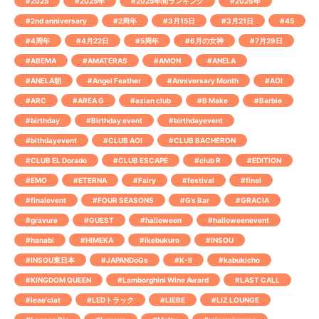
#2025
#2025年
#2025年間ランキング
#2026年
#2nd anniversary
#2周年
#3月15日
#3月21日
#45
#4周年
#4月22日
#5周年
#6月の女神
#7月29日
#ABEMA
#AMATERAS
#AMON
#ANELA
#ANELA朝
#Angel Feather
#Anniversary Month
#AOI
#ARC
#AREA G
#azian club
#B Make
#Barbie
#birthday
#Birthday event
#birthdayevent
#bithdayevent
#CLUB AOI
#CLUB BACHERON
#CLUB EL Dorado
#CLUB ESCAPE
#club R
#EDITION
#EMO
#ETERNA
#Fairy
#festival
#final
#finalevent
#FOUR SEASONS
#G’s Bar
#GRACIA
#gravure
#GUEST
#halloween
#halloweenevent
#hanabi
#HIMEKA
#ikebukuro
#INSOU
#INSOU東日本
#JAPANDoGs
#K-Ⅱ
#kabukicho
#KINGDOM QUEEN
#Lamborghini Wine Award
#LAST CALL
#leae'clat
#LEDトラック
#LIEBE
#LIZ LOUNGE