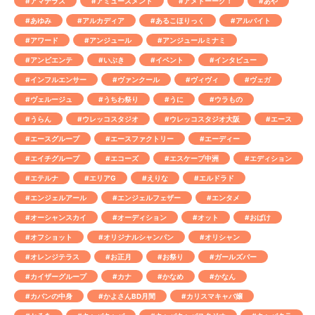
#アマテラス
#アミューズメント
#アメトーーク！
#あや
#あゆみ
#アルカディア
#あるこほりっく
#アルバイト
#アワード
#アンジュール
#アンジュールミナミ
#アンビエンテ
#いぶき
#イベント
#インタビュー
#インフルエンサー
#ヴァンクール
#ヴィヴィ
#ヴェガ
#ヴェルージュ
#うちわ祭り
#うに
#ウラもの
#うらん
#ウレッコスタジオ
#ウレッコスタジオ大阪
#エース
#エースグループ
#エースファクトリー
#エーディー
#エイチグループ
#エコーズ
#エスケープ中洲
#エディション
#エテルナ
#エリアG
#えりな
#エルドラド
#エンジェルアール
#エンジェルフェザー
#エンタメ
#オーシャンスカイ
#オーディション
#オット
#おばけ
#オフショット
#オリジナルシャンパン
#オリシャン
#オレンジテラス
#お正月
#お祭り
#ガールズバー
#カイザーグループ
#カナ
#かなめ
#かなん
#カバンの中身
#かよさんBD月間
#カリスマキャバ嬢