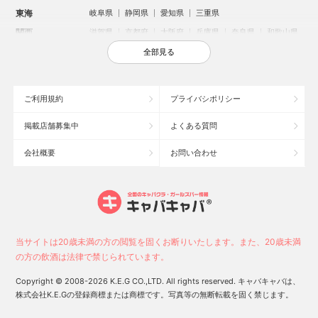
東海
岐阜県
静岡県
愛知県
三重県
関西
滋賀県
京都府
大阪府
兵庫県
奈良県
和歌山県
中国
鳥取県
島根県
岡山県
広島県
山口県
全部見る
四国
徳島県
香川県
愛媛県
高知県
九州・沖縄
福岡県
佐賀県
長崎県
熊本県
大分県
宮崎県
ご利用規約
プライバシポリシー
鹿児島県
沖縄県
掲載店舗募集中
よくある質問
人気のエリアからお店を探す
会社概要
お問い合わせ
新宿のキャバクラ
歌舞伎町のキャバクラ
北新地のキャバクラ
札幌市のキャバクラ
すすきののキャバクラ
池袋のキャバクラ
ミナミのキャバクラ
大宮のキャバクラ
新潟市のキャバクラ
六本木のキャバクラ
池袋駅（西口）のキャバクラ
池袋駅（東口）のキャバクラ
高崎市のキャバクラ
新潟駅前のキャバクラ
当サイトは20歳未満の方の閲覧を固くお断りいたします。また、20歳未満
長野市のキャバクラ
福岡市のキャバクラ
宇都宮市のキャバクラ
の方の飲酒は法律で禁じられています。
上野のキャバクラ
中洲のキャバクラ
権堂のキャバクラ
Copyright © 2008-2026 K.E.G CO.,LTD. All rights reserved. キャバキャバは、
株式会社K.E.Gの登録商標または商標です。写真等の無断転載を固く禁じます。