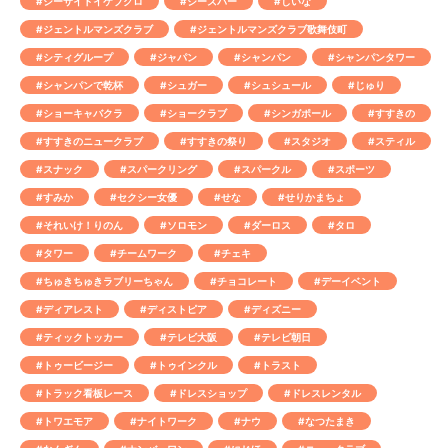
#シーサイドイケブクロ
#ジーズバー
#しいな
#ジェントルマンズクラブ
#ジェントルマンズクラブ歌舞伎町
#シティグループ
#ジャパン
#シャンパン
#シャンパンタワー
#シャンパンで乾杯
#シュガー
#シュシュール
#じゅり
#ショーキャバクラ
#ショークラブ
#シンガポール
#すすきの
#すすきのニュークラブ
#すすきの祭り
#スタジオ
#スティル
#スナック
#スパークリング
#スパークル
#スポーツ
#すみか
#セクシー女優
#せな
#せりかまちょ
#それいけ！りのん
#ソロモン
#ダーロス
#タロ
#タワー
#チームワーク
#チェキ
#ちゅきちゅきラブリーちゃん
#チョコレート
#デーイベント
#ディアレスト
#ディストピア
#ディズニー
#ティックトッカー
#テレビ大阪
#テレビ朝日
#トゥービージー
#トゥインクル
#トラスト
#トラック看板レース
#ドレスショップ
#ドレスレンタル
#トワエモア
#ナイトワーク
#ナウ
#なつたまき