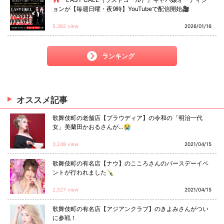
ョンが【毎週日曜・夜9時】YouTubeで配信開始🎥
5,362 view
2026/01/16
ランキング
オススメ
記事
歌舞伎町の老舗店【プラウディア】の令和の「明治一代
女」美蘭田かおるさんが…😭
3,248 view
2021/04/15
歌舞伎町の有名店【ナウ】のこころさんのバースデーイベ
ントが行われました🍾
2,527 view
2021/04/15
歌舞伎町の有名店【アジアンクラブ】のきよみさんがつい
に参戦！