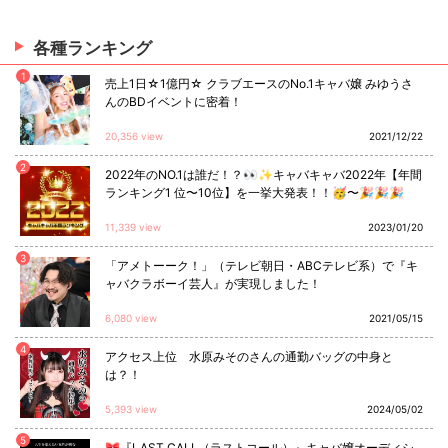
各種ランキング
1
売上1日☆1億円☆ クラブエースのNo.1キャバ嬢 みゆうさ
んのBDイベントに密着！
20,356 view
2021/12/22
2
2022年のNO.1は誰だ！？👀✨キャバキャバ2022年【年間
ランキング1 位〜10位】を一挙大発表！！🥳〜🎉🎉🎉
11,339 view
2023/01/20
3
「アメトーーク！」（テレビ朝日・ABCテレビ系）で『キ
ャバクラボーイ芸人』が実現しました！
6,080 view
2021/05/15
4
アクセス上位 水原みそのさんの通勤バッグの中身と
は？！
5,393 view
2024/05/02
5
🎀『LAST CALL（ラストコール）』キャバ嬢オーディシ