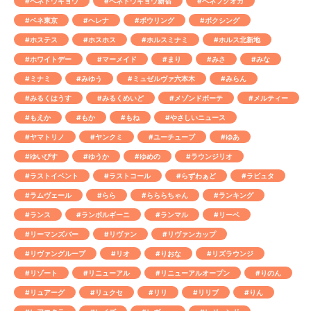
#ベネトウキョウ
#ベネトウキョウ新宿
#ベネフクオカ
#ベネ東京
#ヘレナ
#ボウリング
#ボクシング
#ホステス
#ホスホス
#ホルスミナミ
#ホルス北新地
#ホワイトデー
#マーメイド
#まり
#みさ
#みな
#ミナミ
#みゆう
#ミュゼルヴァ六本木
#みらん
#みるくはうす
#みるくめいど
#メゾンドボーテ
#メルティー
#もえか
#もか
#もね
#やさしいニュース
#ヤマトリノ
#ヤンクミ
#ユーチューブ
#ゆあ
#ゆいぴす
#ゆうか
#ゆめの
#ラウンジリオ
#ラストイベント
#ラストコール
#らずわぁど
#ラピュタ
#ラムヴェール
#らら
#らららちゃん
#ランキング
#ランス
#ランボルギーニ
#ランマル
#リーベ
#リーマンズバー
#リヴァン
#リヴァンカップ
#リヴァングループ
#リオ
#りおな
#リズラウンジ
#リゾート
#リニューアル
#リニューアルオープン
#りのん
#リュアーグ
#リュクセ
#リリ
#リリブ
#りん