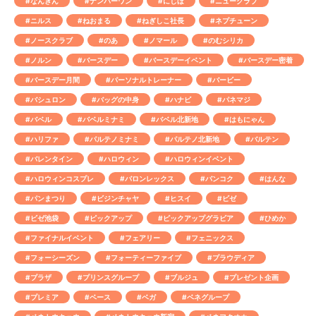
#なんぎん
#ナンバーワン
#にじほ
#ニュークラブ
#ニルス
#ねおまる
#ねぎしこ社長
#ネプチューン
#ノースクラブ
#のあ
#ノマール
#のむシリカ
#ノルン
#バースデー
#バースデーイベント
#バースデー密着
#バースデー月間
#パーソナルトレーナー
#バービー
#バシュロン
#バッグの中身
#ハナビ
#パネマジ
#バベル
#バベルミナミ
#バベル北新地
#はもにゃん
#ハリファ
#パルテノミナミ
#パルテノ北新地
#バルテン
#バレンタイン
#ハロウィン
#ハロウィンイベント
#ハロウィンコスプレ
#バロンレックス
#バンコク
#はんな
#パンまつり
#ビジンチャヤ
#ヒスイ
#ビゼ
#ビゼ池袋
#ピックアップ
#ピックアップグラビア
#ひめか
#ファイナルイベント
#フェアリー
#フェニックス
#フォーシーズン
#フォーティーファイブ
#プラウディア
#プラザ
#プリンスグループ
#ブルジュ
#プレゼント企画
#プレミア
#ベース
#ベガ
#ベネグループ