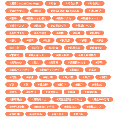
#沼津Casual Club Vega
#浴衣
#浴衣女子
#浴衣美人
#涼宮かすみ
#渋谷
#渋谷FOUR SEASONS
#溝口勇児
#熊谷
#熊谷うちわ祭り
#熊谷エクセ
#熊谷キュート
#熊谷ベルス
#熟女
#白咲ゆづき
#看板レース
#真白ひまり
#真白ゆき
#着物
#祇園
#祇園祭
#祭り
#福岡
#私服
#秋葉原
#移籍
#節分
#粋（朝）
#紅羽
#経営者
#結果発表
#綾瀬美月
#繁華街
#美人キャスト
#美人茶屋
#美人茶屋新宿
#美咲みゆ
#美女
#美容液
#美蘭田かおる
#群馬
#群馬キャバクラ
#老舗キャバクラ
#老舗店
#花火
#花魁
#華凛
#華小町
#華月 杏
#華灯
#華門
#葵
#蓮
#蓮上野
#蘭◯
#蘭〇
#表彰式
#観光
#誕生日
#謹賀新年
#豊橋
#豪華内装
#豪華賞品
#貴咲モエカ
#資産全部売ってみた
#賞金100万円
#赤門倶楽部
#輝咲ゆりあ先生
#逢坂のあ
#進撃のノア
#遠坂 凛
#鈴木りあ
#鈴音りん
#関コレ