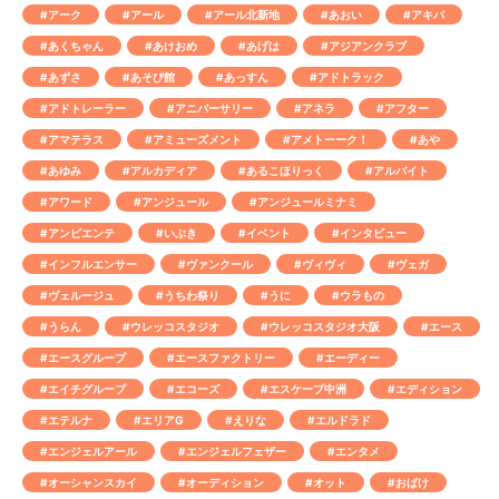
#アーク
#アール
#アール北新地
#あおい
#アキバ
#あくちゃん
#あけおめ
#あげは
#アジアンクラブ
#あずさ
#あそび館
#あっすん
#アドトラック
#アドトレーラー
#アニバーサリー
#アネラ
#アフター
#アマテラス
#アミューズメント
#アメトーーク！
#あや
#あゆみ
#アルカディア
#あるこほりっく
#アルバイト
#アワード
#アンジュール
#アンジュールミナミ
#アンビエンテ
#いぶき
#イベント
#インタビュー
#インフルエンサー
#ヴァンクール
#ヴィヴィ
#ヴェガ
#ヴェルージュ
#うちわ祭り
#うに
#ウラもの
#うらん
#ウレッコスタジオ
#ウレッコスタジオ大阪
#エース
#エースグループ
#エースファクトリー
#エーディー
#エイチグループ
#エコーズ
#エスケープ中洲
#エディション
#エテルナ
#エリアG
#えりな
#エルドラド
#エンジェルアール
#エンジェルフェザー
#エンタメ
#オーシャンスカイ
#オーディション
#オット
#おばけ