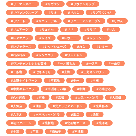
#リーマンズバー
#リヴァン
#リヴァンカップ
#リヴァングループ
#リオ
#りおな
#リズラウンジ
#リゾート
#リニューアル
#リニューアルオープン
#りのん
#リュアーグ
#リュクセ
#リリ
#リリブ
#りん
#レアエクラ
#レイズ
#レヴュー
#レジェンド
#レジャラース
#レッドシューズ
#れな
#レミー
#れみれみ
#レンウエノ
#ワンチャン
#ワンチャンミナミ心斎橋
#一ノ瀬るあ
#一億円
#一条葵
#一条響
#七海ゆうり
#上野
#上野キャバクラ
#上野ナイトワーク
#不死鳥
#中州
#中洲
#中洲キャバクラ
#中洲キャバ嬢
#中野
#乃南はる
#久住莉奈
#京橋
#京都
#人気キャバクラ
#人気嬢
#人気店
#仙台
#元グラビアアイドル
#先崎あゆ
#六本木
#六本木キャバクラ
#出店
#函館
#初代クイーン
#北新地
#北新地エース
#北海道
#十三
#卒業
#南柚子
#南浦和