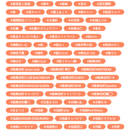
#新宿美人茶屋
#新年
#新橋
#旭川
#星宮麗華
#春
#昼キャバ
#最上あくり
#朝キャバ
#朝昼キャバ
#期間限定イベント
#木屋町
#木村翔
#本城えりか
#札幌
#札幌ラグジュアリー
#来栖水己
#東京
#東京キャバクラ求人
#東京ナイトワーク
#柊かの
#桐島ゆいな
#桜
#桜みく
#桜井野の花
#桜伊みやこ
#桜咲乃愛
#梅田
#森のんの
#椎名みつは
#椿そら
#椿ゆず
#楠ひなみ
#歌うキャバ嬢
#歌舞伎町
#歌舞伎町 azian club
#歌舞伎町 華灯
#歌舞伎町AMATERAS
#歌舞伎町CLUB BACHERON
#歌舞伎町GUEST
#歌舞伎町K-Ⅱ
#歌舞伎町KINGDOM QUEEN
#歌舞伎町NOW
#歌舞伎町Sparkle
#歌舞伎町キャバクラ
#歌舞伎町ナイトワーク
#歌舞伎町蘭◯
#歌舞伎町蘭〇
#水原みその
#水嶋のあ
#水輝まや
#氷まつり
#池袋
#池袋Fairy
#池袋Red Shoes
#池袋SEASIDE IKEBUKURO
#池袋キャバクラ
#池袋クラブビゼ
#池袋シーサイド
#池袋東口
#池袋西口
#沖縄
#沼津