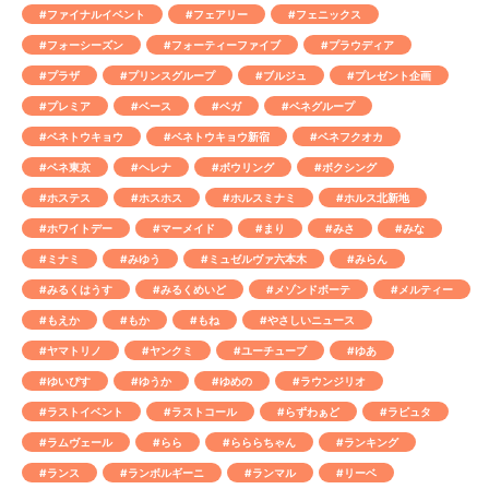
#ファイナルイベント
#フェアリー
#フェニックス
#フォーシーズン
#フォーティーファイブ
#プラウディア
#プラザ
#プリンスグループ
#ブルジュ
#プレゼント企画
#プレミア
#ベース
#ベガ
#ベネグループ
#ベネトウキョウ
#ベネトウキョウ新宿
#ベネフクオカ
#ベネ東京
#ヘレナ
#ボウリング
#ボクシング
#ホステス
#ホスホス
#ホルスミナミ
#ホルス北新地
#ホワイトデー
#マーメイド
#まり
#みさ
#みな
#ミナミ
#みゆう
#ミュゼルヴァ六本木
#みらん
#みるくはうす
#みるくめいど
#メゾンドボーテ
#メルティー
#もえか
#もか
#もね
#やさしいニュース
#ヤマトリノ
#ヤンクミ
#ユーチューブ
#ゆあ
#ゆいぴす
#ゆうか
#ゆめの
#ラウンジリオ
#ラストイベント
#ラストコール
#らずわぁど
#ラピュタ
#ラムヴェール
#らら
#らららちゃん
#ランキング
#ランス
#ランボルギーニ
#ランマル
#リーベ