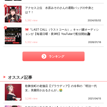
4
アクセス上位 水原みそのさんの通勤バッグの中身と
は？！
5,392 view
2024/05/02
5
🎀『LAST CALL（ラストコール）』キャバ嬢オーディシ
ョンが【毎週日曜・夜9時】YouTubeで配信開始🎥
5,352 view
2026/01/16
ランキング
オススメ
記事
歌舞伎町の老舗店【プラウディア】の令和の「明治一代
女」美蘭田かおるさんが…😭
3,246 view
2021/04/15