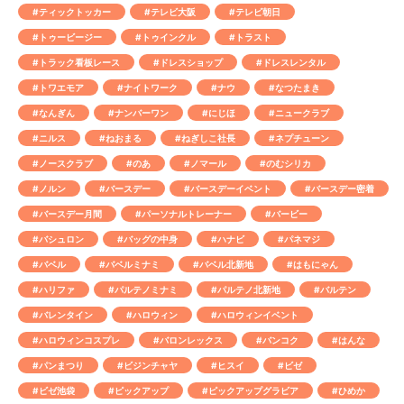
#ティックトッカー
#テレビ大阪
#テレビ朝日
#トゥービージー
#トゥインクル
#トラスト
#トラック看板レース
#ドレスショップ
#ドレスレンタル
#トワエモア
#ナイトワーク
#ナウ
#なつたまき
#なんぎん
#ナンバーワン
#にじほ
#ニュークラブ
#ニルス
#ねおまる
#ねぎしこ社長
#ネプチューン
#ノースクラブ
#のあ
#ノマール
#のむシリカ
#ノルン
#バースデー
#バースデーイベント
#バースデー密着
#バースデー月間
#パーソナルトレーナー
#バービー
#バシュロン
#バッグの中身
#ハナビ
#パネマジ
#バベル
#バベルミナミ
#バベル北新地
#はもにゃん
#ハリファ
#パルテノミナミ
#パルテノ北新地
#バルテン
#バレンタイン
#ハロウィン
#ハロウィンイベント
#ハロウィンコスプレ
#バロンレックス
#バンコク
#はんな
#パンまつり
#ビジンチャヤ
#ヒスイ
#ビゼ
#ビゼ池袋
#ピックアップ
#ピックアップグラビア
#ひめか