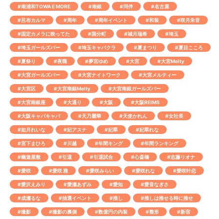
#南浦和TOWA E MORE
#南銀
#同伴
#名古屋
#呂布カルマ
#周年
#周年イベント
#和装
#咲月朱音
#固定カメラに映ってた
#国分町
#城月瑞希
#埼玉
#埼玉ガールズバー
#埼玉キャバクラ
#夏まつり
#夏目こころ
#夏祭り
#夜職
#夢宮ゆめ
#大宮
#大宮Melty
#大宮ガールズバー
#大宮ナイトワーク
#大宮メルティー
#大宮区
#大宮南銀Melty
#大宮南銀ガールズバー
#大宮南銀座
#大通り
#大阪
#大阪REIMS
#大阪キャバキャバ
#天乃麗華
#天使かれん
#女社長
#如月れいな
#妃アスナ
#妃翠
#妃翠れな
#宮下まひろ
#川越
#年間キング
#年間ランキング
#幽遊屋敷
#引退
#引退試合
#心斎橋
#志藤リオナ
#愛咲
#愛咲 雅
#愛咲みらい
#愛咲れな
#愛咲叶恋
#愛沢えみり
#愛瀬あずみ
#愛知
#愛音なぎさ
#成瀬るな
#抽選イベント
#推し
#推しは推せる時に推せ
#撮影
#撮影の裏側
#数億円の内装
#整形
#新宿