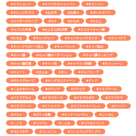
#オフショット
#オリジナルシャンパン
#オリシャン
#オレンジテラス
#お正月
#お祭り
#ガールズバー
#カイザーグループ
#カナ
#かなめ
#かなん
#カバンの中身
#かよさんBD月間
#カリスマキャバ嬢
#かるあ
#キャバキャバ
#キャバキャバスタジオ
#キャバクラ
#キャバクラボーイ芸人
#キャバドレス
#キャバ始め
#キャバ嬢
#キャバ嬢オーディション
#キャバ嬢ランキング
#キャバ嬢応援
#キャバ活
#キャベリバ内閣
#キャンペーン
#キュート
#きよみ
#きら
#ギルドカップ
#ギルドグループ
#キングダムクイーン
#グッド
#くまがやドーム
#グラシア
#グラビア
#クラブアール
#クラブアオイ
#クラブエース
#クラブカポネ
#クラブナウ
#クラブリーベ
#クリスマス
#クリスマスイベント
#ケーツー
#ゲスト
#ゲスト出勤
#ケンドーコバヤシ
#ごくせん
#こころ
#コスプレ
#ことみ
#コラボイベント
#ゴルフ女子
#コンカフェ
#コンカフェグランプリ