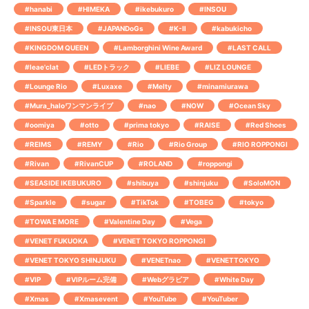
#hanabi
#HIMEKA
#ikebukuro
#INSOU
#INSOU東日本
#JAPANDoGs
#K-Ⅱ
#kabukicho
#KINGDOM QUEEN
#Lamborghini Wine Award
#LAST CALL
#leae'clat
#LEDトラック
#LIEBE
#LIZ LOUNGE
#Lounge Rio
#Luxaxe
#Melty
#minamiurawa
#Mura_haloワンマンライブ
#nao
#NOW
#Ocean Sky
#oomiya
#otto
#prima tokyo
#RAISE
#Red Shoes
#REIMS
#REMY
#Rio
#Rio Group
#RIO ROPPONGI
#Rivan
#RivanCUP
#ROLAND
#roppongi
#SEASIDE IKEBUKURO
#shibuya
#shinjuku
#SoloMON
#Sparkle
#sugar
#TikTok
#TOBEG
#tokyo
#TOWA E MORE
#Valentine Day
#Vega
#VENET FUKUOKA
#VENET TOKYO ROPPONGI
#VENET TOKYO SHINJUKU
#VENETnao
#VENETTOKYO
#VIP
#VIPルーム完備
#Webグラビア
#White Day
#Xmas
#Xmasevent
#YouTube
#YouTuber