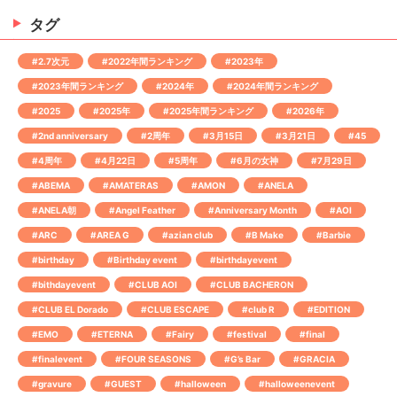
タグ
#2.7次元
#2022年間ランキング
#2023年
#2023年間ランキング
#2024年
#2024年間ランキング
#2025
#2025年
#2025年間ランキング
#2026年
#2nd anniversary
#2周年
#3月15日
#3月21日
#45
#4周年
#4月22日
#5周年
#6月の女神
#7月29日
#ABEMA
#AMATERAS
#AMON
#ANELA
#ANELA朝
#Angel Feather
#Anniversary Month
#AOI
#ARC
#AREA G
#azian club
#B Make
#Barbie
#birthday
#Birthday event
#birthdayevent
#bithdayevent
#CLUB AOI
#CLUB BACHERON
#CLUB EL Dorado
#CLUB ESCAPE
#club R
#EDITION
#EMO
#ETERNA
#Fairy
#festival
#final
#finalevent
#FOUR SEASONS
#G’s Bar
#GRACIA
#gravure
#GUEST
#halloween
#halloweenevent