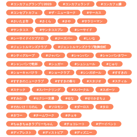
#コンカフェグランプリ2023
#コンカフェランド
#コンカフェ嬢
#コンセプトカフェ
#ザ・ニューヨーク
#サーカス
#さいたま市
#さくら
#さや
#サラリーマン
#サンタコス
#サンタコスプレ
#シーサイド
#シーサイドイケブクロ
#ジーズバー
#しいな
#ジェントルマンズクラブ
#ジェントルマンズクラブ歌舞伎町
#シティグループ
#ジャパン
#シャンパン
#シャンパンタワー
#シャンパンで乾杯
#シュガー
#シュシュール
#じゅり
#ショーキャバクラ
#ショークラブ
#シンガポール
#すすきの
#すすきのニュークラブ
#すすきの祭り
#スタジオ
#スティル
#スナック
#スパークリング
#スパークル
#スポーツ
#すみか
#セクシー女優
#せな
#せりかまちょ
#それいけ！りのん
#ソロモン
#ダーロス
#タロ
#タワー
#チームワーク
#チェキ
#ちゅきちゅきラブリーちゃん
#チョコレート
#デーイベント
#ディアレスト
#ディストピア
#ディズニー