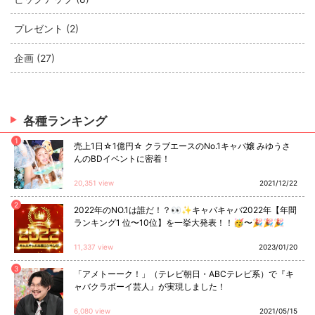
プレゼント (2)
企画 (27)
各種ランキング
1
売上1日☆1億円☆ クラブエースのNo.1キャバ嬢 みゆうさ
んのBDイベントに密着！
20,351 view
2021/12/22
2
2022年のNO.1は誰だ！？👀✨キャバキャバ2022年【年間
ランキング1 位〜10位】を一挙大発表！！🥳〜🎉🎉🎉
11,337 view
2023/01/20
3
「アメトーーク！」（テレビ朝日・ABCテレビ系）で『キ
ャバクラボーイ芸人』が実現しました！
6,080 view
2021/05/15