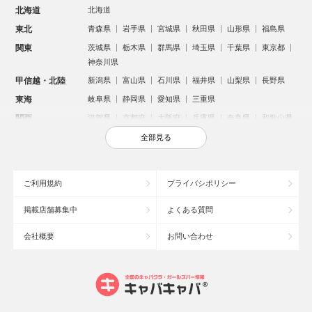
北海道
北海道
東北
青森県
岩手県
宮城県
秋田県
山形県
福島県
関東
茨城県
栃木県
群馬県
埼玉県
千葉県
東京都
神奈川県
甲信越・北陸
新潟県
富山県
石川県
福井県
山梨県
長野県
東海
岐阜県
静岡県
愛知県
三重県
関西
滋賀県
京都府
大阪府
兵庫県
奈良県
和歌山県
中国
鳥取県
島根県
岡山県
広島県
山口県
全部見る
四国
徳島県
香川県
愛媛県
高知県
九州・沖縄
福岡県
佐賀県
長崎県
熊本県
大分県
宮崎県
ご利用規約
プライバシポリシー
鹿児島県
沖縄県
掲載店舗募集中
よくある質問
人気のエリアからお店を探す
会社概要
お問い合わせ
新宿のキャバクラ
歌舞伎町のキャバクラ
札幌市のキャバクラ
すすきののキャバクラ
北新地のキャバクラ
池袋のキャバクラ
ミナミのキャバクラ
大宮のキャバクラ
新潟市のキャバクラ
池袋駅（西口）のキャバクラ
六本木のキャバクラ