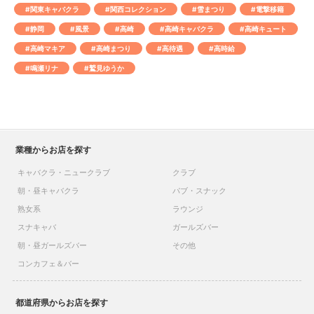
#関東キャバクラ
#関西コレクション
#雪まつり
#電撃移籍
#静岡
#風景
#高崎
#高崎キャバクラ
#高崎キュート
#高崎マキア
#高崎まつり
#高待遇
#高時給
#鳴瀬リナ
#鷲見ゆうか
業種からお店を探す
キャバクラ・ニュークラブ
クラブ
朝・昼キャバクラ
パブ・スナック
熟女系
ラウンジ
スナキャバ
ガールズバー
朝・昼ガールズバー
その他
コンカフェ＆バー
都道府県からお店を探す