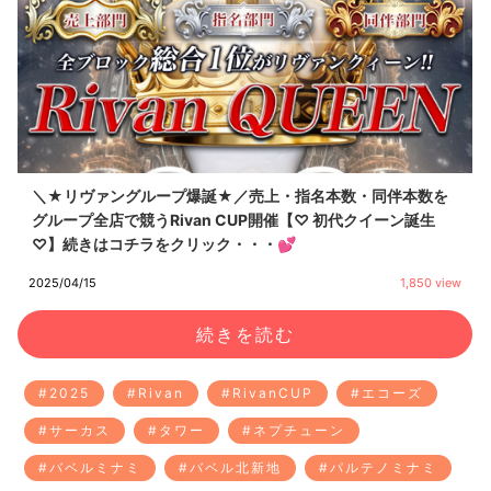
＼★リヴァングループ爆誕★／売上・指名本数・同伴本数を
グループ全店で競うRivan CUP開催【♡ 初代クイーン誕生
♡】続きはコチラをクリック・・・💕
2025/04/15
1,850 view
続きを読む
#2025
#Rivan
#RivanCUP
#エコーズ
#サーカス
#タワー
#ネプチューン
#バベルミナミ
#バベル北新地
#パルテノミナミ