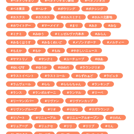
#ベネトウキョウ
#ベネトウキョウ新宿
#ベネフクオカ
#ベネ東京
#ヘレナ
#ボウリング
#ボクシング
#ホステス
#ホスホス
#ホルスミナミ
#ホルス北新地
#ホワイトデー
#マーメイド
#まり
#みさ
#みな
#ミナミ
#みゆう
#ミュゼルヴァ六本木
#みらん
#みるくはうす
#みるくめいど
#メゾンドボーテ
#メルティー
#もえか
#もか
#もね
#やさしいニュース
#ヤマトリノ
#ヤンクミ
#ユーチューブ
#ゆあ
#ゆいぴす
#ゆうか
#ゆめの
#ラウンジリオ
#ラストイベント
#ラストコール
#らずわぁど
#ラピュタ
#ラムヴェール
#らら
#らららちゃん
#ランキング
#ランス
#ランボルギーニ
#ランマル
#リーベ
#リーマンズバー
#リヴァン
#リヴァンカップ
#リヴァングループ
#リオ
#りおな
#リズラウンジ
#リゾート
#リニューアル
#リニューアルオープン
#りのん
#リュアーグ
#リュクセ
#リリ
#リリブ
#りん