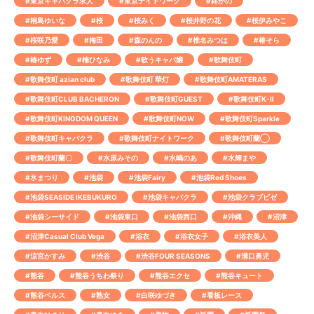
#東京キャバクラ求人
#東京ナイトワーク
#柊かの
#桐島ゆいな
#桜
#桜みく
#桜井野の花
#桜伊みやこ
#桜咲乃愛
#梅田
#森のんの
#椎名みつは
#椿そら
#椿ゆず
#楠ひなみ
#歌うキャバ嬢
#歌舞伎町
#歌舞伎町 azian club
#歌舞伎町 華灯
#歌舞伎町AMATERAS
#歌舞伎町CLUB BACHERON
#歌舞伎町GUEST
#歌舞伎町K-Ⅱ
#歌舞伎町KINGDOM QUEEN
#歌舞伎町NOW
#歌舞伎町Sparkle
#歌舞伎町キャバクラ
#歌舞伎町ナイトワーク
#歌舞伎町蘭◯
#歌舞伎町蘭〇
#水原みその
#水嶋のあ
#水輝まや
#氷まつり
#池袋
#池袋Fairy
#池袋Red Shoes
#池袋SEASIDE IKEBUKURO
#池袋キャバクラ
#池袋クラブビゼ
#池袋シーサイド
#池袋東口
#池袋西口
#沖縄
#沼津
#沼津Casual Club Vega
#浴衣
#浴衣女子
#浴衣美人
#涼宮かすみ
#渋谷
#渋谷FOUR SEASONS
#溝口勇児
#熊谷
#熊谷うちわ祭り
#熊谷エクセ
#熊谷キュート
#熊谷ベルス
#熟女
#白咲ゆづき
#看板レース