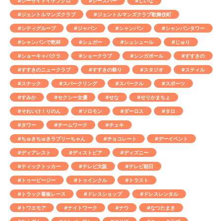
#シーサイドイケブクロ
#ジーズバー
#しいな
#ジェントルマンズクラブ
#ジェントルマンズクラブ歌舞伎町
#シティグループ
#ジャパン
#シャンパン
#シャンパンタワー
#シャンパンで乾杯
#シュガー
#シュシュール
#じゅり
#ショーキャバクラ
#ショークラブ
#シンガポール
#すすきの
#すすきのニュークラブ
#すすきの祭り
#スタジオ
#スティル
#スナック
#スパークリング
#スパークル
#スポーツ
#すみか
#セクシー女優
#せな
#せりかまちょ
#それいけ！りのん
#ソロモン
#ダーロス
#タロ
#タワー
#チームワーク
#チェキ
#ちゅきちゅきラブリーちゃん
#チョコレート
#デーイベント
#ディアレスト
#ディストピア
#ディズニー
#ティックトッカー
#テレビ大阪
#テレビ朝日
#トゥービージー
#トゥインクル
#トラスト
#トラック看板レース
#ドレスショップ
#ドレスレンタル
#トワエモア
#ナイトワーク
#ナウ
#なつたまき