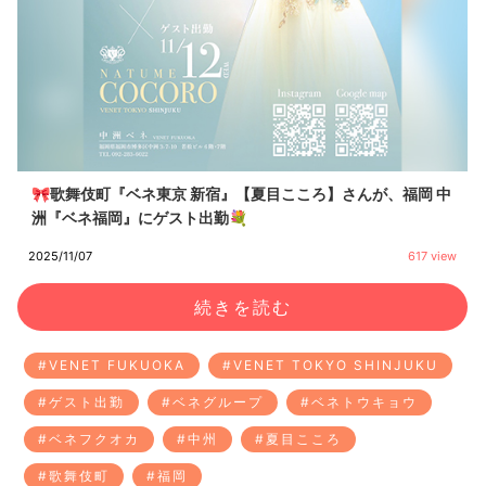
🎀歌舞伎町『ベネ東京 新宿』【夏目こころ】さんが、福岡 中
洲『ベネ福岡』にゲスト出勤💐
2025/11/07
617 view
続きを読む
#VENET FUKUOKA
#VENET TOKYO SHINJUKU
#ゲスト出勤
#ベネグループ
#ベネトウキョウ
#ベネフクオカ
#中州
#夏目こころ
#歌舞伎町
#福岡