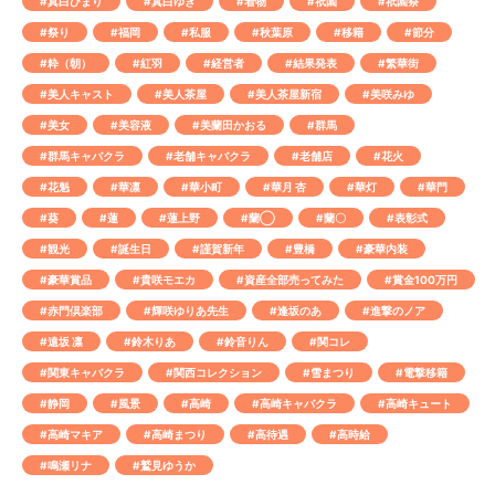
#真白ひまり
#真白ゆき
#着物
#祇園
#祇園祭
#祭り
#福岡
#私服
#秋葉原
#移籍
#節分
#粋（朝）
#紅羽
#経営者
#結果発表
#繁華街
#美人キャスト
#美人茶屋
#美人茶屋新宿
#美咲みゆ
#美女
#美容液
#美蘭田かおる
#群馬
#群馬キャバクラ
#老舗キャバクラ
#老舗店
#花火
#花魁
#華凛
#華小町
#華月 杏
#華灯
#華門
#葵
#蓮
#蓮上野
#蘭◯
#蘭〇
#表彰式
#観光
#誕生日
#謹賀新年
#豊橋
#豪華内装
#豪華賞品
#貴咲モエカ
#資産全部売ってみた
#賞金100万円
#赤門倶楽部
#輝咲ゆりあ先生
#逢坂のあ
#進撃のノア
#遠坂 凛
#鈴木りあ
#鈴音りん
#関コレ
#関東キャバクラ
#関西コレクション
#雪まつり
#電撃移籍
#静岡
#風景
#高崎
#高崎キャバクラ
#高崎キュート
#高崎マキア
#高崎まつり
#高待遇
#高時給
#鳴瀬リナ
#鷲見ゆうか