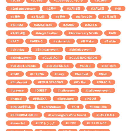
#2025
#2025年
#2025年間ランキング
#2026年
#2nd anniversary
#2周年
#3月15日
#3月21日
#45
#4周年
#4月22日
#5周年
#6月の女神
#7月29日
#ABEMA
#AMATERAS
#AMON
#ANELA
#ANELA朝
#Angel Feather
#Anniversary Month
#AOI
#ARC
#AREA G
#azian club
#B Make
#Barbie
#birthday
#Birthday event
#birthdayevent
#bithdayevent
#CLUB AOI
#CLUB BACHERON
#CLUB EL Dorado
#CLUB ESCAPE
#club R
#EDITION
#EMO
#ETERNA
#Fairy
#festival
#final
#finalevent
#FOUR SEASONS
#G’s Bar
#GRACIA
#gravure
#GUEST
#halloween
#halloweenevent
#hanabi
#HIMEKA
#ikebukuro
#INSOU
#INSOU東日本
#JAPANDoGs
#K-Ⅱ
#kabukicho
#KINGDOM QUEEN
#Lamborghini Wine Award
#LAST CALL
#leae'clat
#LEDトラック
#LIEBE
#LIZ LOUNGE