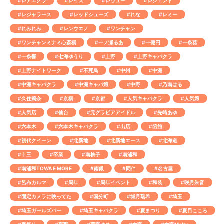
#レアエクラ
#レイズ
#レヴュー
#レジェンド
#レジャラース
#レッドシューズ
#れな
#レミー
#れみれみ
#レンウエノ
#ワンチャン
#ワンチャンミナミ心斎橋
#一ノ瀬るあ
#一億円
#一条葵
#一条響
#七海ゆうり
#上野
#上野キャバクラ
#上野ナイトワーク
#不死鳥
#中州
#中洲
#中洲キャバクラ
#中洲キャバ嬢
#中野
#乃南はる
#久住莉奈
#京橋
#京都
#人気キャバクラ
#人気嬢
#人気店
#仙台
#元グラビアアイドル
#先崎あゆ
#六本木
#六本木キャバクラ
#出店
#函館
#初代クイーン
#北新地
#北新地エース
#北海道
#十三
#卒業
#南柚子
#南浦和
#南浦和TOWA E MORE
#南銀
#同伴
#名古屋
#呂布カルマ
#周年
#周年イベント
#和装
#咲月朱音
#固定カメラに映ってた
#国分町
#城月瑞希
#埼玉
#埼玉ガールズバー
#埼玉キャバクラ
#夏まつり
#夏目こころ