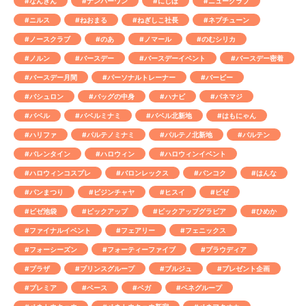
#なんぎん
#ナンバーワン
#にじほ
#ニュークラブ
#ニルス
#ねおまる
#ねぎしこ社長
#ネプチューン
#ノースクラブ
#のあ
#ノマール
#のむシリカ
#ノルン
#バースデー
#バースデーイベント
#バースデー密着
#バースデー月間
#パーソナルトレーナー
#バービー
#バシュロン
#バッグの中身
#ハナビ
#パネマジ
#バベル
#バベルミナミ
#バベル北新地
#はもにゃん
#ハリファ
#パルテノミナミ
#パルテノ北新地
#バルテン
#バレンタイン
#ハロウィン
#ハロウィンイベント
#ハロウィンコスプレ
#バロンレックス
#バンコク
#はんな
#パンまつり
#ビジンチャヤ
#ヒスイ
#ビゼ
#ビゼ池袋
#ピックアップ
#ピックアップグラビア
#ひめか
#ファイナルイベント
#フェアリー
#フェニックス
#フォーシーズン
#フォーティーファイブ
#プラウディア
#プラザ
#プリンスグループ
#ブルジュ
#プレゼント企画
#プレミア
#ベース
#ベガ
#ベネグループ