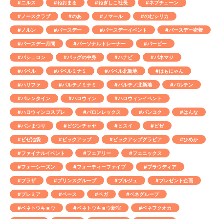
#ニルス
#ねおまる
#ねぎしこ社長
#ネプチューン
#ノースクラブ
#のあ
#ノマール
#のむシリカ
#ノルン
#バースデー
#バースデーイベント
#バースデー密着
#バースデー月間
#パーソナルトレーナー
#バービー
#バシュロン
#バッグの中身
#ハナビ
#パネマジ
#バベル
#バベルミナミ
#バベル北新地
#はもにゃん
#ハリファ
#パルテノミナミ
#パルテノ北新地
#バルテン
#バレンタイン
#ハロウィン
#ハロウィンイベント
#ハロウィンコスプレ
#バロンレックス
#バンコク
#はんな
#パンまつり
#ビジンチャヤ
#ヒスイ
#ビゼ
#ビゼ池袋
#ピックアップ
#ピックアップグラビア
#ひめか
#ファイナルイベント
#フェアリー
#フェニックス
#フォーシーズン
#フォーティーファイブ
#プラウディア
#プラザ
#プリンスグループ
#ブルジュ
#プレゼント企画
#プレミア
#ベース
#ベガ
#ベネグループ
#ベネトウキョウ
#ベネトウキョウ新宿
#ベネフクオカ