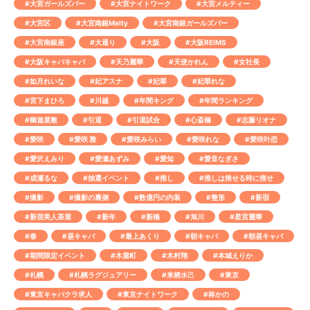
#大宮ガールズバー
#大宮ナイトワーク
#大宮メルティー
#大宮区
#大宮南銀Melty
#大宮南銀ガールズバー
#大宮南銀座
#大通り
#大阪
#大阪REIMS
#大阪キャバキャバ
#天乃麗華
#天使かれん
#女社長
#如月れいな
#妃アスナ
#妃翠
#妃翠れな
#宮下まひろ
#川越
#年間キング
#年間ランキング
#幽遊屋敷
#引退
#引退試合
#心斎橋
#志藤リオナ
#愛咲
#愛咲 雅
#愛咲みらい
#愛咲れな
#愛咲叶恋
#愛沢えみり
#愛瀬あずみ
#愛知
#愛音なぎさ
#成瀬るな
#抽選イベント
#推し
#推しは推せる時に推せ
#撮影
#撮影の裏側
#数億円の内装
#整形
#新宿
#新宿美人茶屋
#新年
#新橋
#旭川
#星宮麗華
#春
#昼キャバ
#最上あくり
#朝キャバ
#朝昼キャバ
#期間限定イベント
#木屋町
#木村翔
#本城えりか
#札幌
#札幌ラグジュアリー
#来栖水己
#東京
#東京キャバクラ求人
#東京ナイトワーク
#柊かの