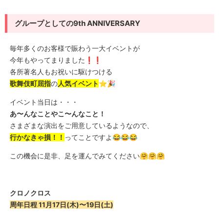
グループとしての9th ANNIVERSARY
毎年多くのお客様で賑わう一大イベントが
今年もやってまりました❗️❗️
各所著名人もお祝いに駆けつける
歌舞伎町屈指
の
人気イベント
⭐️🎉
イベント当日は・・・
あ〜んなことやこ〜んなこと！
さまざまな演出をご用意しているようなので、
行かなきゃ損！！
ってことですよ😂😂😂
この機会に是非、足を運んでみてください🤗🤗🤗
クロノクロス
周年日程 11月17日(木)〜19日(土)