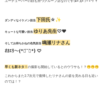
ユーチューバーの顔も持つグループ店なのです(๑• ̀д•́ )✧+°ﾄﾞﾔ
下田氏
☆✨
ダンディなイケメン担当
ゆりあ先生
♡❤️
キュートな可愛い担当
鳴瀬リナさん
そしてお待ちかねの色気担当
ｵｶｴﾘ〜(*ฅ́˘ฅ̀*) ♡
早くも新ネタ！
の撮影も開始しているとのウワサも！？🫢🫢🫢
これからまた2.7次元で復帰したリナさんの姿を見れる日も近い
のでは！？