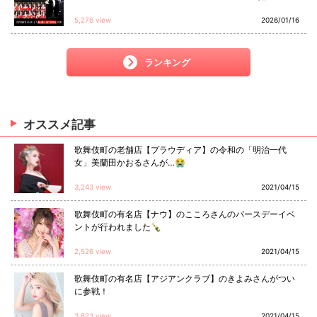
5,276 view
2026/01/16
ランキング
オススメ
記事
歌舞伎町の老舗店【プラウディア】の令和の「明治一代
女」美蘭田かおるさんが…😭
3,243 view
2021/04/15
歌舞伎町の有名店【ナウ】のこころさんのバースデーイベ
ントが行われました🍾
2,526 view
2021/04/15
歌舞伎町の有名店【アジアンクラブ】のきよみさんがつい
に参戦！
3,823 view
2021/04/15