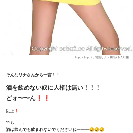
キャバキャバ：鳴瀬リナ – RINA NARISE
そんなリナさんから一言！！
酒を飲めない奴に人権は無い！！！
どォ〜〜ん❗❗
以上❗
でも、、、
酒は飲んでも飲まれないでくださいねーーー🥴🥴🥴