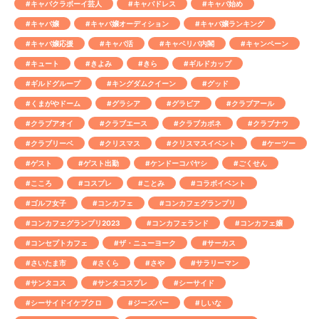
#キャバクラボーイ芸人
#キャバドレス
#キャバ始め
#キャバ嬢
#キャバ嬢オーディション
#キャバ嬢ランキング
#キャバ嬢応援
#キャバ活
#キャベリバ内閣
#キャンペーン
#キュート
#きよみ
#きら
#ギルドカップ
#ギルドグループ
#キングダムクイーン
#グッド
#くまがやドーム
#グラシア
#グラビア
#クラブアール
#クラブアオイ
#クラブエース
#クラブカポネ
#クラブナウ
#クラブリーベ
#クリスマス
#クリスマスイベント
#ケーツー
#ゲスト
#ゲスト出勤
#ケンドーコバヤシ
#ごくせん
#こころ
#コスプレ
#ことみ
#コラボイベント
#ゴルフ女子
#コンカフェ
#コンカフェグランプリ
#コンカフェグランプリ2023
#コンカフェランド
#コンカフェ嬢
#コンセプトカフェ
#ザ・ニューヨーク
#サーカス
#さいたま市
#さくら
#さや
#サラリーマン
#サンタコス
#サンタコスプレ
#シーサイド
#シーサイドイケブクロ
#ジーズバー
#しいな