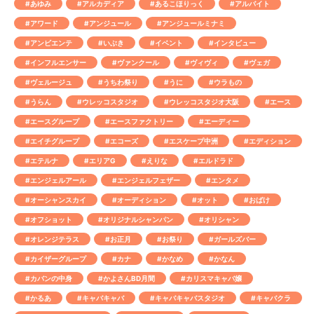
#あゆみ
#アルカディア
#あるこほりっく
#アルバイト
#アワード
#アンジュール
#アンジュールミナミ
#アンビエンテ
#いぶき
#イベント
#インタビュー
#インフルエンサー
#ヴァンクール
#ヴィヴィ
#ヴェガ
#ヴェルージュ
#うちわ祭り
#うに
#ウラもの
#うらん
#ウレッコスタジオ
#ウレッコスタジオ大阪
#エース
#エースグループ
#エースファクトリー
#エーディー
#エイチグループ
#エコーズ
#エスケープ中洲
#エディション
#エテルナ
#エリアG
#えりな
#エルドラド
#エンジェルアール
#エンジェルフェザー
#エンタメ
#オーシャンスカイ
#オーディション
#オット
#おばけ
#オフショット
#オリジナルシャンパン
#オリシャン
#オレンジテラス
#お正月
#お祭り
#ガールズバー
#カイザーグループ
#カナ
#かなめ
#かなん
#カバンの中身
#かよさんBD月間
#カリスマキャバ嬢
#かるあ
#キャバキャバ
#キャバキャバスタジオ
#キャバクラ