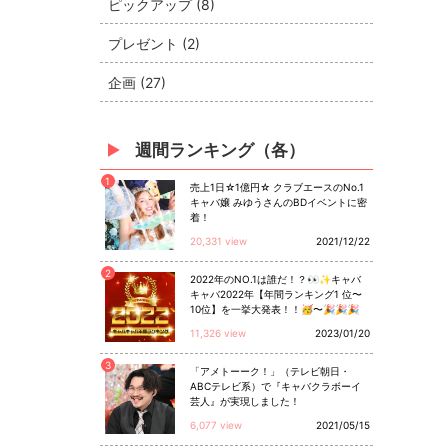
ピックアップ (8)
プレゼント (2)
企画 (27)
週間ランキング（各）
1
売上1日☆1億円☆ クラブエースのNo.1
キャバ嬢 みゆうさんのBDイベントに密
着！
20,331 view
2021/12/22
2
2022年のNO.1は誰だ！？👀✨キャバ
キャバ2022年【年間ランキング1 位〜
10位】を一挙大発表！！🥳〜🎉🎉🎉
11,326 view
2023/01/20
3
「アメトーーク！」（テレビ朝日・
ABCテレビ系）で『キャバクラボーイ
芸人』が実現しました！
6,077 view
2021/05/15