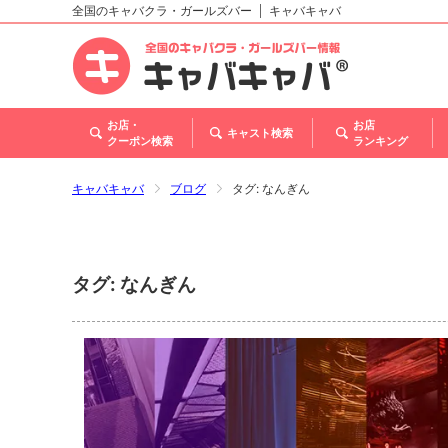
全国のキャバクラ・ガールズバー
キャバキャバ
北海道
東北
関東
甲信越・北陸
東海
関西
中国
四国
九州・沖縄
トップ
お店・
お店
キャスト検索
クーポン検索
ランキング
キャバキャバ
ブログ
タグ: なんぎん
タグ: なんぎん