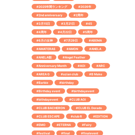
#2025年間ランキング
#2026年
#2nd anniversary
#2周年
#3月15日
#3月21日
#45
#4周年
#4月22日
#5周年
#6月の女神
#7月29日
#ABEMA
#AMATERAS
#AMON
#ANELA
#ANELA朝
#Angel Feather
#Anniversary Month
#AOI
#ARC
#AREA G
#azian club
#B Make
#Barbie
#birthday
#Birthday event
#birthdayevent
#bithdayevent
#CLUB AOI
#CLUB BACHERON
#CLUB EL Dorado
#CLUB ESCAPE
#club R
#EDITION
#EMO
#ETERNA
#Fairy
#festival
#final
#finalevent