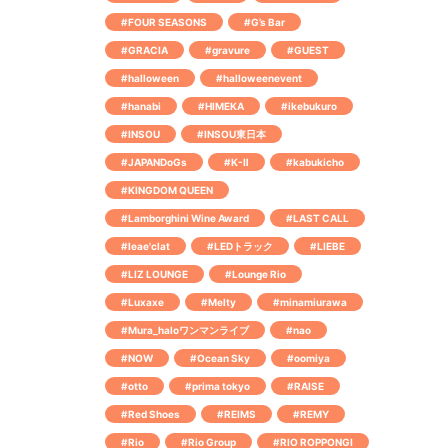
#FOUR SEASONS
#G’s Bar
#GRACIA
#gravure
#GUEST
#halloween
#halloweenevent
#hanabi
#HIMEKA
#ikebukuro
#INSOU
#INSOU東日本
#JAPANDoGs
#K-Ⅱ
#kabukicho
#KINGDOM QUEEN
#Lamborghini Wine Award
#LAST CALL
#leae'clat
#LEDトラック
#LIEBE
#LIZ LOUNGE
#Lounge Rio
#Luxaxe
#Melty
#minamiurawa
#Mura_haloワンマンライブ
#nao
#NOW
#Ocean Sky
#oomiya
#otto
#prima tokyo
#RAISE
#Red Shoes
#REIMS
#REMY
#Rio
#Rio Group
#RIO ROPPONGI