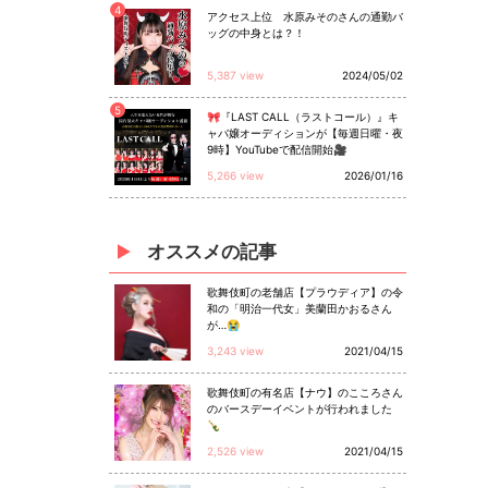
4
アクセス上位 水原みそのさんの通勤バ
ッグの中身とは？！
5,387 view
2024/05/02
5
🎀『LAST CALL（ラストコール）』キ
ャバ嬢オーディションが【毎週日曜・夜
9時】YouTubeで配信開始🎥
5,266 view
2026/01/16
オススメ
の
記事
歌舞伎町の老舗店【プラウディア】の令
和の「明治一代女」美蘭田かおるさん
が…😭
3,243 view
2021/04/15
歌舞伎町の有名店【ナウ】のこころさん
のバースデーイベントが行われました
🍾
2,526 view
2021/04/15