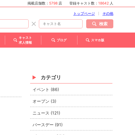
掲載店舗数：
5798
店
登録キャスト数：
18642
人
トップページ
その他
検索
キャスト
ブログ
スマホ版
求人情報
カテゴリ
イベント (86)
オープン (3)
ニュース (121)
バースデー (91)