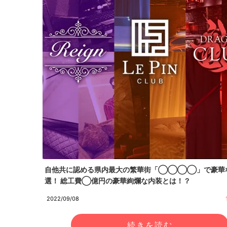
自他共に認める県内最大の繁華街「◯◯◯◯」で豪華
選！ 総工費◯億円の豪華絢爛な内装とは！？
2022/09/08
続きを読む