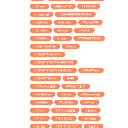
#Rivan
#RivanCUP
#ROLAND
#roppongi
#SEASIDE IKEBUKURO
#shibuya
#shinjuku
#SoloMON
#Sparkle
#sugar
#TikTok
#TOBEG
#tokyo
#TOWA E MORE
#Valentine Day
#Vega
#VENET FUKUOKA
#VENET TOKYO ROPPONGI
#VENET TOKYO SHINJUKU
#VENETnao
#VENETTOKYO
#VIP
#VIPルーム完備
#Webグラビア
#White Day
#Xmas
#Xmasevent
#YouTube
#YouTuber
#アーク
#アール
#アール北新地
#あおい
#アキバ
#あくちゃん
#あけおめ
#あげは
#アジアンクラブ
#あずさ