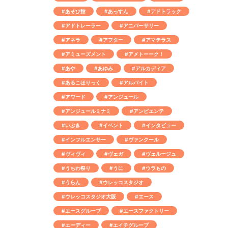
#あそび館
#あっすん
#アドトラック
#アドトレーラー
#アニバーサリー
#アネラ
#アフター
#アマテラス
#アミューズメント
#アメトーーク！
#あや
#あゆみ
#アルカディア
#あるこほりっく
#アルバイト
#アワード
#アンジュール
#アンジュールミナミ
#アンビエンテ
#いぶき
#イベント
#インタビュー
#インフルエンサー
#ヴァンクール
#ヴィヴィ
#ヴェガ
#ヴェルージュ
#うちわ祭り
#うに
#ウラもの
#うらん
#ウレッコスタジオ
#ウレッコスタジオ大阪
#エース
#エースグループ
#エースファクトリー
#エーディー
#エイチグループ