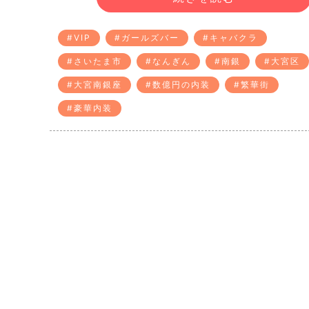
#VIP
#ガールズバー
#キャバクラ
#さいたま市
#なんぎん
#南銀
#大宮区
#大宮南銀座
#数億円の内装
#繁華街
#豪華内装