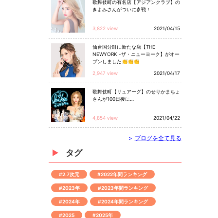
歌舞伎町の有名店【アジアンクラブ】の
きよみさんがついに参戦！
3,822 view
2021/04/15
仙台国分町に新たな店【THE
NEWYORK -ザ・ニューヨーク】がオー
プンしました👏👏👏
2,947 view
2021/04/17
歌舞伎町【リュアーグ】のせりかまちょ
さんが100日後に…
4,854 view
2021/04/22
>
ブログを全て見る
タグ
#2.7次元
#2022年間ランキング
#2023年
#2023年間ランキング
#2024年
#2024年間ランキング
#2025
#2025年